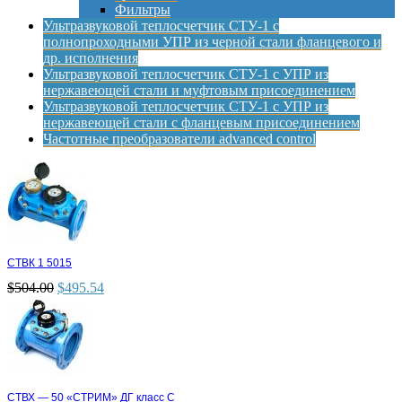
Фильтры
Ультразвуковой теплосчетчик СТУ-1 с
полнопроходными УПР из черной стали фланцевого и
др. исполнения
Ультразвуковой теплосчетчик СТУ-1 с УПР из
нержавеющей стали и муфтовым присоединением
Ультразвуковой теплосчетчик СТУ-1 с УПР из
нержавеющей стали с фланцевым присоединением
Частотные преобразователи advanced control
СТВК 1 5015
$
504.00
$
495.54
СТВХ — 50 «СТРИМ» ДГ класс С