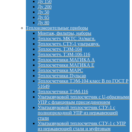
Ду 150
Ду 200
Ду 50
Ду 65
Ду 80
Теплоизмерительные приборы
Монтаж, фильтры, наборы
Теплосчетч. МКТС Эл/магн.
Теплосчетч. СТУ-1 ультразвук.
Теплосчетч. ТЭМ-104
Теплосчетч. ТЭМ-106-116
Теплосчетчики МАГИКА А
Теплосчетчики МАГИКА Е
Теплосчетчики МАРС
Теплосчетчики Пульсар
Теплосчетчики ТЭМ-104 класс B по ГОСТ Р
51649
Теплосчетчики ТЭМ-116
Ультразвуковой теплосчетчик с U-образными
УПР с фланцевым присоединением
Ультразвуковой теплосчетчик СТУ-1 с
полнопроходной УПР из нержавеющей
стали
Ультразвуковой теплосчетчик СТУ-1 с УПР
из нержавеющей стали и муфтовым