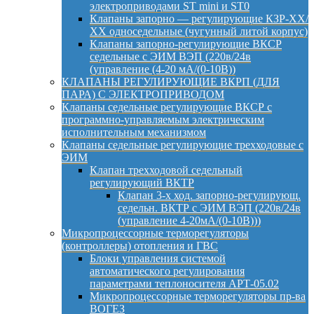
электроприводами ST mini и ST0
Клапаны запорно — регулирующие КЗР-ХХ/
ХХ односедельные (чугунный литой корпус)
Клапаны запорно-регулирующие ВКСР
седельные с ЭИМ ВЭП (220в/24в
(управление (4-20 мА/(0-10В))
КЛАПАНЫ РЕГУЛИРУЮЩИЕ ВКРП (ДЛЯ
ПАРА) С ЭЛЕКТРОПРИВОДОМ
Клапаны седельные регулирующие ВКСР с
программно-управляемым электрическим
исполнительным механизмом
Клапаны седельные регулирующие трехходовые с
ЭИМ
Клапан трехходовой седельный
регулирующий ВКТР
Клапан 3-х ход. запорно-регулирующ.
седельн. ВКТР с ЭИМ ВЭП (220в/24в
(управление 4-20мА/(0-10В)))
Микропроцессорные терморегуляторы
(контроллеры) отопления и ГВС
Блоки управления системой
автоматического регулирования
параметрами теплоносителя АРТ-05.02
Микропроцессорные терморегуляторы пр-ва
ВОГЕЗ