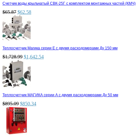
Счетчик воды крыльчатый СВК-25Г с комплектом монтажных частей (КМЧ)
$
65.87
$
62.58
Теплосчетчик Магика серии Е с двумя расходомерами Ду 150 мм
$
1,728.99
$
1,642.54
Теплосчетчик МАГИКА серии А с двумя расходомерами Ду 50 мм
$
895.09
$
850.34