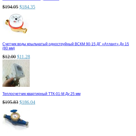
$
194.05
$
184.35
Счетчик воды крыльчатый одноструйный ВСКМ 90-15 ДГ «Атлант» Ду 15
(80 мм)
$
12.00
$
11.28
Теплосчетчик квартирный ТТК-01-М Ду 25 мм
$
195.83
$
186.04