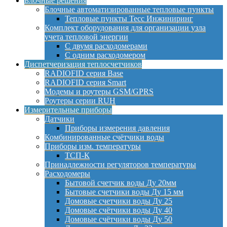
Блочные решения
Блочные автоматизированные тепловые пункты
Тепловые пункты Тесс Инжиниринг
Комплект оборудования для организации узла
учета тепловой энергии
С двумя расходомерами
С одним расходомером
Диспетчеризация теплосчетчиков
RADIOFID серия Base
RADIOFID серия Smart
Модемы и роутеры GSM/GPRS
Роутеры серии RUH
Измерительные приборы
Датчики
Приборы измерения давления
Комбинированные счётчики воды
Приборы изм. температуры
ТСП-К
Принадлежности регуляторов температуры
Расходомеры
Бытовой счетчик воды Ду 20мм
Бытовые счетчики воды Ду 15 мм
Домовые счетчики воды Ду 25
Домовые счётчики воды Ду 40
Домовые счётчики воды Ду 50