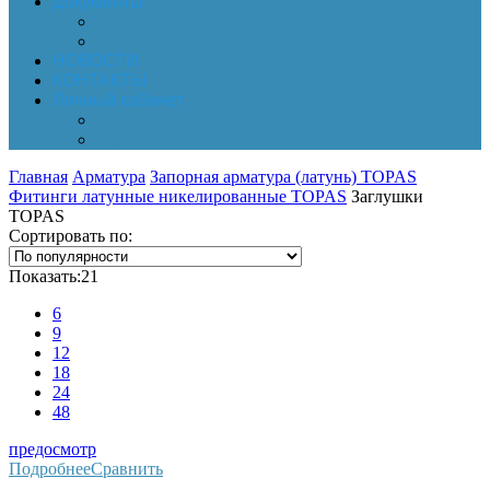
Документы
Online-оплата
Обработка персональных данных
НОВОСТИ
КОНТАКТЫ
Личный кабинет
Корзина
Заказы
Главная
Арматура
Запорная арматура (латунь) TOPAS
Фитинги латунные никелированные TOPAS
Заглушки
TOPAS
Сортировать по:
Показать:
21
6
9
12
18
24
48
предосмотр
Подробнее
Сравнить