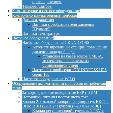
присоединением
Терморегуляторы
Компьютерное и сетевое оборудование
Контрольно-измерительные приборы
Датчики давления
Датчики преобразователи давления
"Пульсар"
Датчики температуры
Насосное оборудование
Насосное оборудование GRUNDFOSS
Автоматизированные станции повышения
давления холодной воды
Установка на базе насосов CME-A,
коллекторы выполнены из
оцинкованной стали
Насосы бытовой серии GRUNDFOSS UPS
серии 100
Насосное оборудование WILO
Оборудование автоматизации процессов потребления
тепла
Затворы дисковые поворотные ВЗР с ЭИМ
Источники питания постоянного тока
Клапан 2-х ходовой запорно-регулир. сед. ВКСР с
ЭИМ ВЭП (220в/24в)(управ.(4-20 мА/(0-10В)
Клапан регулирующий седельный TRV с