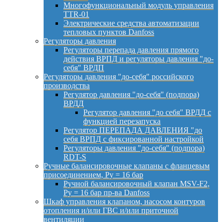
Многофункциональный модуль управления
TTR-01
Электрические средства автоматизации
тепловых пунктов Danfoss
Регуляторы давления
Регуляторы перепада давления прямого
действия ВРПД и регуляторы давления "до-
себя" ВРДП
Регуляторы давления "до-себя" российского
производства
Регулятор давления "до-себя" (подпора)
ВРДД
Регулятор давления "до себя" ВРДД с
функцией перезапуска
Регулятор ПЕРЕПАДА ДАВЛЕНИЯ "до
себя ВРПД с фиксированной настройкой
Регуляторы давления "до-себя" (подпора)
RDT-S
Ручные балансировочные клапаны с фланцевым
присоединением, Py = 16 бар
Ручной балансировочный клапан MSV-F2,
Py = 16 бар пр-ва Danfoss
Шкаф управления клапаном, насосом контуров
отопления и/или ГВС и/или приточной
вентиляции