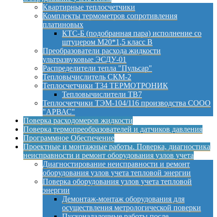
Квартирные теплосчетчики
Комплекты термометров сопротивления
платиновых
КТС-Б (подобранная пара) исполнение со
штуцером М20*1,5 класс B
Преобразователи расхода жидкости
ультразвуковые ЭСДУ-01
Распределители тепла "Пульсар"
Тепловычислитель СКМ-2
Теплосчетчики Т34 ТЕРМОТРОНИК
Тепловычислители ТВ7
Теплосчетчики ТЭМ-104/116 производства СООО
"АРВАС"
Поверка расходомеров жидкости
Поверка термопреобразователей и датчиков давления
Программное Обеспечение
Проектные и монтажные работы. Поверка, диагностика
неисправности и ремонт оборудования узлов учета
Диагностирование неисправности и ремонт
оборудования узлов учета тепловой энергии
Поверка оборудования узлов учета тепловой
энергии
Демонтаж-монтаж оборудования для
осуществления метрологической поверки
Пусконаладочные работы после