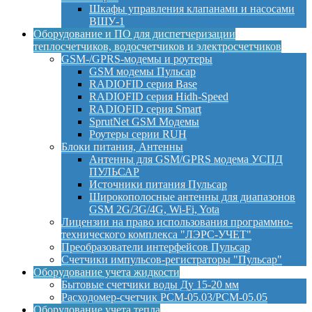
Шкафы управления клапанами и насосами
ВШУ-1
Оборудование и ПО для диспетчеризации
теплосчетчиков, водосчетчиков и электросчетчиков
GSM-/GPRS-модемы и роутеры
GSM модемы Пульсар
RADIOFID серия Base
RADIOFID серия Hidh-Speed
RADIOFID серия Smart
SprutNet GSM Модемы
Роутеры серии RUH
Блоки питания, Антенны
Антенны для GSM/GPRS модема УСПД
ПУЛЬСАР
Источники питания Пульсар
Широкополосные антенны для диапазонов
GSM 2G/3G/4G, Wi-Fi, Yota
Лицензии на право использования программно-
технического комплекса "ЛЭРС-УЧЕТ"
Преобразователи интерфейсов Пульсар
Счетчики импульсов-регистраторы "Пульсар"
Оборудование учета жидкости
Бытовые счетчики воды Ду 15-20 мм
Расходомер-счетчик РСМ-05.03/РСМ-05.05
Оборудование учета тепла