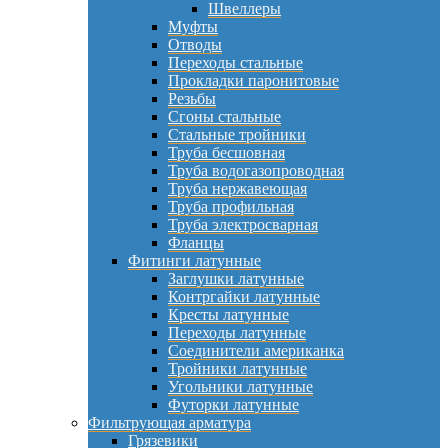
Швеллеры
Муфты
Отводы
Переходы стальные
Прокладки паронитовые
Резьбы
Сгоны стальные
Стальные тройники
Труба бесшовная
Труба водогазопроводная
Труба нержавеющая
Труба профильная
Труба электросварная
Фланцы
Фитинги латунные
Заглушки латунные
Контргайки латунные
Кресты латунные
Переходы латунные
Соединители американка
Тройники латунные
Угольники латунные
Футорки латунные
Фильтрующая арматура
Грязевики