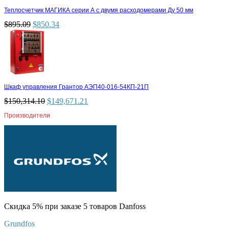
Теплосчетчик МАГИКА серии А с двумя расходомерами Ду 50 мм
$
895.09
$
850.34
Шкаф управления Грантор АЭП40-016-54КП-21П
$
150,314.10
$
149,671.21
Производители
Скидка 5% при заказе 5 товаров Danfoss
Grundfos