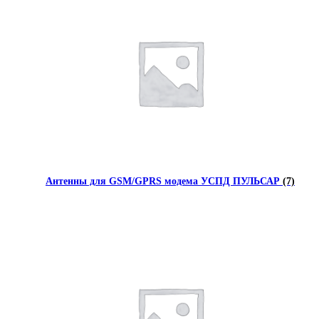
Антенны для GSM/GPRS модема УСПД ПУЛЬСАР
(7)