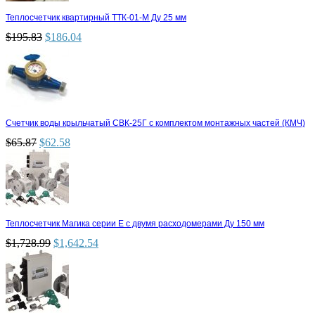
Теплосчетчик квартирный ТТК-01-М Ду 25 мм
$
195.83
$
186.04
Счетчик воды крыльчатый СВК-25Г с комплектом монтажных частей (КМЧ)
$
65.87
$
62.58
Теплосчетчик Магика серии Е с двумя расходомерами Ду 150 мм
$
1,728.99
$
1,642.54