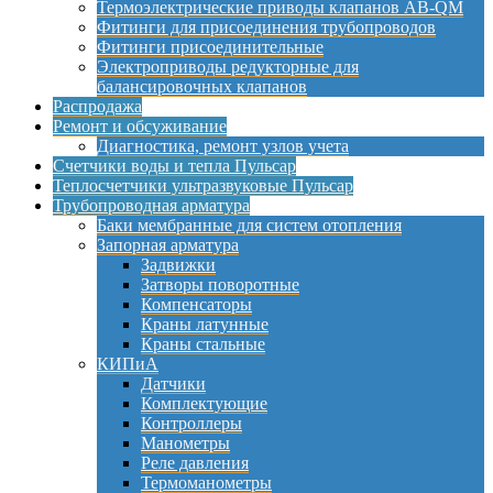
Термоэлектрические приводы клапанов AB-QM
Фитинги для присоединения трубопроводов
Фитинги присоединительные
Электроприводы редукторные для
балансировочных клапанов
Распродажа
Ремонт и обсуживание
Диагностика, ремонт узлов учета
Счетчики воды и тепла Пульсар
Теплосчетчики ультразвуковые Пульсар
Трубопроводная арматура
Баки мембранные для систем отопления
Запорная арматура
Задвижки
Затворы поворотные
Компенсаторы
Краны латунные
Краны стальные
КИПиА
Датчики
Комплектующие
Контроллеры
Манометры
Реле давления
Термоманометры