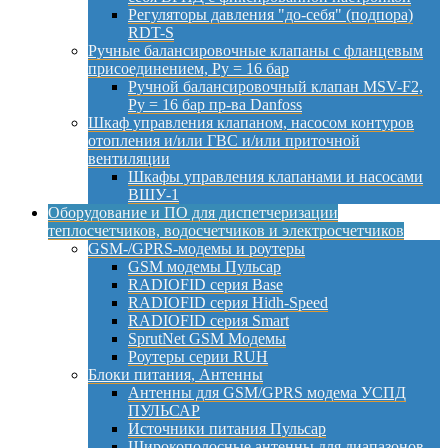
Регуляторы давления "до-себя" (подпора)
RDT-S
Ручные балансировочные клапаны с фланцевым
присоединением, Py = 16 бар
Ручной балансировочный клапан MSV-F2,
Py = 16 бар пр-ва Danfoss
Шкаф управления клапаном, насосом контуров
отопления и/или ГВС и/или приточной
вентиляции
Шкафы управления клапанами и насосами
ВШУ-1
Оборудование и ПО для диспетчеризации
теплосчетчиков, водосчетчиков и электросчетчиков
GSM-/GPRS-модемы и роутеры
GSM модемы Пульсар
RADIOFID серия Base
RADIOFID серия Hidh-Speed
RADIOFID серия Smart
SprutNet GSM Модемы
Роутеры серии RUH
Блоки питания, Антенны
Антенны для GSM/GPRS модема УСПД
ПУЛЬСАР
Источники питания Пульсар
Широкополосные антенны для диапазонов