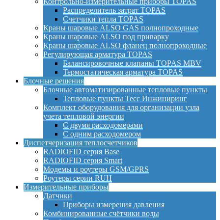
Контрольно-измерительные приборы TOPAS
Распределитель затрат TOPAS
Счетчики тепла TOPAS
Краны шаровые ALSO GAS полнопроходные
Краны шаровые ALSO под приварку
Краны шаровые ALSO фланец полнопроходные
Регулирующая арматура TOPAS
Балансировочные клапаны TOPAS MBV
Термостатическая арматура TOPAS
Блочные решения
Блочные автоматизированные тепловые пункты
Тепловые пункты Тесс Инжиниринг
Комплект оборудования для организации узла
учета тепловой энергии
С двумя расходомерами
С одним расходомером
Диспетчеризация теплосчетчиков
RADIOFID серия Base
RADIOFID серия Smart
Модемы и роутеры GSM/GPRS
Роутеры серии RUH
Измерительные приборы
Датчики
Приборы измерения давления
Комбинированные счётчики воды