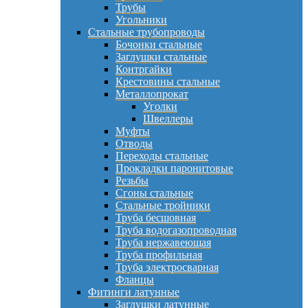
Трубы
Угольники
Стальные трубопроводы
Бочонки стальные
Заглушки стальные
Контргайки
Крестовины стальные
Металлопрокат
Уголки
Швеллеры
Муфты
Отводы
Переходы стальные
Прокладки паронитовые
Резьбы
Сгоны стальные
Стальные тройники
Труба бесшовная
Труба водогазопроводная
Труба нержавеющая
Труба профильная
Труба электросварная
Фланцы
Фитинги латунные
Заглушки латунные