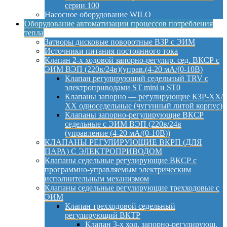
серии 100
Насосное оборудование WILO
Оборудование автоматизации процессов потребления
тепла
Затворы дисковые поворотные ВЗР с ЭИМ
Источники питания постоянного тока
Клапан 2-х ходовой запорно-регулир. сед. ВКСР с
ЭИМ ВЭП (220в/24в)(управ.(4-20 мА/(0-10В)
Клапан регулирующий седельный TRV с
электроприводами ST mini и ST0
Клапаны запорно — регулирующие КЗР-ХХ/
ХХ односедельные (чугунный литой корпус)
Клапаны запорно-регулирующие ВКСР
седельные с ЭИМ ВЭП (220в/24в
(управление (4-20 мА/(0-10В))
КЛАПАНЫ РЕГУЛИРУЮЩИЕ ВКРП (ДЛЯ
ПАРА) С ЭЛЕКТРОПРИВОДОМ
Клапаны седельные регулирующие ВКСР с
программно-управляемым электрическим
исполнительным механизмом
Клапаны седельные регулирующие трехходовые с
ЭИМ
Клапан трехходовой седельный
регулирующий ВКТР
Клапан 3-х ход. запорно-регулирующ.