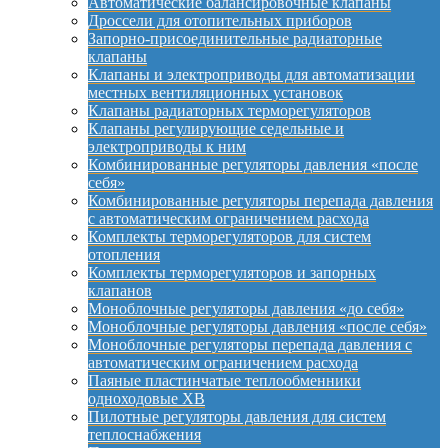
Автоматические балансировочные клапаны
Дроссели для отопительных приборов
Запорно-присоединительные радиаторные
клапаны
Клапаны и электроприводы для автоматизации
местных вентиляционных установок
Клапаны радиаторных терморегуляторов
Клапаны регулирующие седельные и
электроприводы к ним
Комбинированные регуляторы давления «после
себя»
Комбинированные регуляторы перепада давления
с автоматическим ограничением расхода
Комплекты терморегуляторов для систем
отопления
Комплекты терморегуляторов и запорных
клапанов
Моноблочные регуляторы давления «до себя»
Моноблочные регуляторы давления «после себя»
Моноблочные регуляторы перепада давления с
автоматическим ограничением расхода
Паяные пластинчатые теплообменники
одноходовые XB
Пилотные регуляторы давления для систем
теплоснабжения