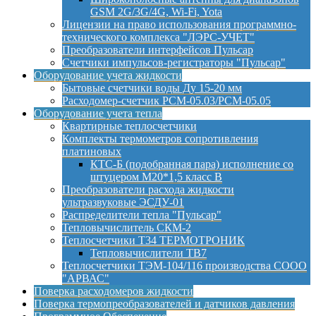
GSM 2G/3G/4G, Wi-Fi, Yota
Лицензии на право использования программно-
технического комплекса "ЛЭРС-УЧЕТ"
Преобразователи интерфейсов Пульсар
Счетчики импульсов-регистраторы "Пульсар"
Оборудование учета жидкости
Бытовые счетчики воды Ду 15-20 мм
Расходомер-счетчик РСМ-05.03/РСМ-05.05
Оборудование учета тепла
Квартирные теплосчетчики
Комплекты термометров сопротивления
платиновых
КТС-Б (подобранная пара) исполнение со
штуцером М20*1,5 класс B
Преобразователи расхода жидкости
ультразвуковые ЭСДУ-01
Распределители тепла "Пульсар"
Тепловычислитель СКМ-2
Теплосчетчики Т34 ТЕРМОТРОНИК
Тепловычислители ТВ7
Теплосчетчики ТЭМ-104/116 производства СООО
"АРВАС"
Поверка расходомеров жидкости
Поверка термопреобразователей и датчиков давления