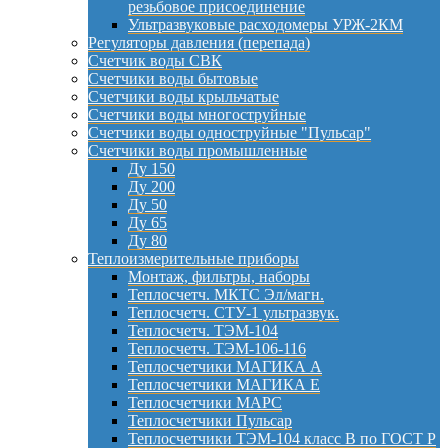
резьбовое присоединение
Ультразвуковые расходомеры УРЖ-2КМ
Регуляторы давления (перепада)
Счетчик воды СВК
Счетчики воды бытовые
Счетчики воды крыльчатые
Счетчики воды многоструйные
Счетчики воды одноструйные "Пульсар"
Счетчики воды промышленные
Ду 150
Ду 200
Ду 50
Ду 65
Ду 80
Теплоизмерительные приборы
Монтаж, фильтры, наборы
Теплосчетч. МКТС Эл/магн.
Теплосчетч. СТУ-1 ультразвук.
Теплосчетч. ТЭМ-104
Теплосчетч. ТЭМ-106-116
Теплосчетчики МАГИКА А
Теплосчетчики МАГИКА Е
Теплосчетчики МАРС
Теплосчетчики Пульсар
Теплосчетчики ТЭМ-104 класс B по ГОСТ Р