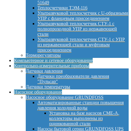
51649
Теплосчетчики ТЭМ-116
Ультразвуковой теплосчетчик с U-образными
УПР с фланцевым присоединением
Ультразвуковой теплосчетчик СТУ-1 с
полнопроходной УПР из нержавеющей
стали
Ультразвуковой теплосчетчик СТУ-1 с УПР
из нержавеющей стали и муфтовым
присоединением
Терморегуляторы
Компьютерное и сетевое оборудование
Контрольно-измерительные приборы
Датчики давления
Датчики преобразователи давления
"Пульсар"
Датчики температуры
Насосное оборудование
Насосное оборудование GRUNDFOSS
Автоматизированные станции повышения
давления холодной воды
Установка на базе насосов CME-A,
коллекторы выполнены из
оцинкованной стали
Насосы бытовой серии GRUNDFOSS UPS