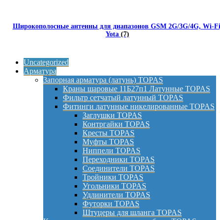
Широкополосные антенны для диапазонов GSM 2G/3G/4G, Wi-Fi
Yota
(7)
Uncategorized
Арматура
Запорная арматура (латунь) TOPAS
Краны шаровые 11Б27п1 Латунные TOPAS
Фильтр сетчатый латунный TOPAS
Фитинги латунные никелированные TOPAS
Заглушки TOPAS
Контргайки TOPAS
Кресты TOPAS
Муфты TOPAS
Ниппели TOPAS
Переходники TOPAS
Соединители TOPAS
Тройники TOPAS
Угольники TOPAS
Удлинители TOPAS
Футорки TOPAS
Штуцеры для шланга TOPAS