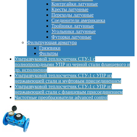
Контргайки латунные
Кресты латунные
Переходы латунные
Соединители американка
Тройники латунные
Угольники латунные
Футорки латунные
Фильтрующая арматура
Грязевики
Фильтры
Ультразвуковой теплосчетчик СТУ-1 с
полнопроходными УПР из черной стали фланцевого и
др. исполнения
Ультразвуковой теплосчетчик СТУ-1 с УПР из
нержавеющей стали и муфтовым присоединением
Ультразвуковой теплосчетчик СТУ-1 с УПР из
нержавеющей стали с фланцевым присоединением
Частотные преобразователи advanced control