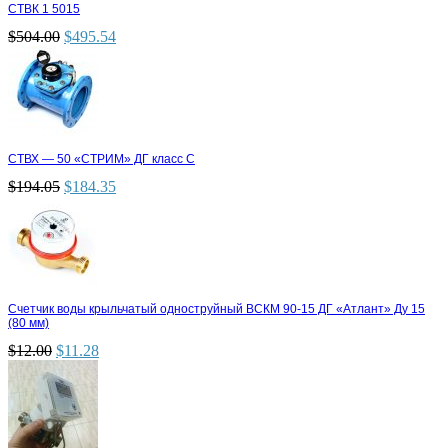
СТВК 1 5015
$
504.00
$
495.54
СТВХ — 50 «СТРИМ» ДГ класс С
$
194.05
$
184.35
Счетчик воды крыльчатый одноструйный ВСКМ 90-15 ДГ «Атлант» Ду 15
(80 мм)
$
12.00
$
11.28