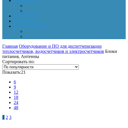
Документы
Online-оплата
Обработка персональных данных
НОВОСТИ
КОНТАКТЫ
Личный кабинет
Корзина
Заказы
Главная
Оборудование и ПО для диспетчеризации
теплосчетчиков, водосчетчиков и электросчетчиков
Блоки
питания, Антенны
Сортировать по:
Показать:
21
6
9
12
18
24
48
1
2
3