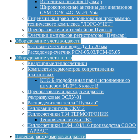
Источники питания Пульсар
Широкополосные антенны для диапазонов
GSM 2G/3G/4G, Wi-Fi, Yota
Лицензии на право использования программно-
технического комплекса "ЛЭРС-УЧЕТ"
Преобразователи интерфейсов Пульсар
Счетчики импульсов-регистраторы "Пульсар"
Оборудование учета жидкости
Бытовые счетчики воды Ду 15-20 мм
Расходомер-счетчик РСМ-05.03/РСМ-05.05
Оборудование учета тепла
Квартирные теплосчетчики
Комплекты термометров сопротивления
платиновых
КТС-Б (подобранная пара) исполнение со
штуцером М20*1,5 класс B
Преобразователи расхода жидкости
ультразвуковые ЭСДУ-01
Распределители тепла "Пульсар"
Тепловычислитель СКМ-2
Теплосчетчики Т34 ТЕРМОТРОНИК
Тепловычислители ТВ7
Теплосчетчики ТЭМ-104/116 производства СООО
"АРВАС"
Поверка расходомеров жидкости