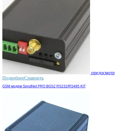
предосмотр
Подробнее
Сравнить
GSM модем SprutNet PRO BGS2 RS232/RS485 KIT