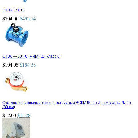
СТВК 1 5015
$
504.00
$
495.54
СТВХ — 50 «СТРИМ» ДГ класс С
$
194.05
$
184.35
Счетчик воды крыльчатый одноструйный ВСКМ 90-15 ДГ «Атлант» Ду 15
(80 мм)
$
12.00
$
11.28