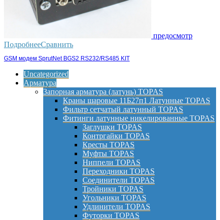
предосмотр
Подробнее
Сравнить
GSM модем SprutNet BGS2 RS232/RS485 KIT
Uncategorized
Арматура
Запорная арматура (латунь) TOPAS
Краны шаровые 11Б27п1 Латунные TOPAS
Фильтр сетчатый латунный TOPAS
Фитинги латунные никелированные TOPAS
Заглушки TOPAS
Контргайки TOPAS
Кресты TOPAS
Муфты TOPAS
Ниппели TOPAS
Переходники TOPAS
Соединители TOPAS
Тройники TOPAS
Угольники TOPAS
Удлинители TOPAS
Футорки TOPAS