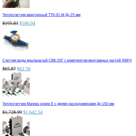
Теплосчетчик квартирный ТТК-01-М Ду 25 мм
$
195.83
$
186.04
Счетчик воды крыльчатый СВК-25Г с комплектом монтажных частей (КМЧ)
$
65.87
$
62.58
Теплосчетчик Магика серии Е с двумя расходомерами Ду 150 мм
$
1,728.99
$
1,642.54