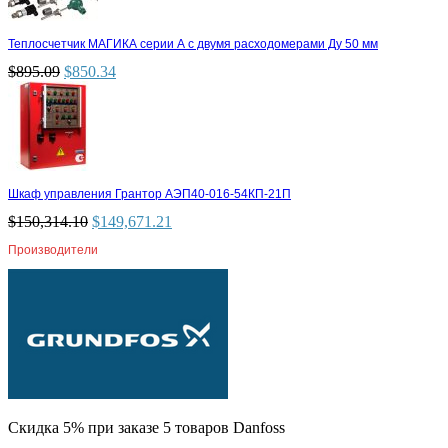
Теплосчетчик МАГИКА серии А с двумя расходомерами Ду 50 мм
$
895.09
$
850.34
Шкаф управления Грантор АЭП40-016-54КП-21П
$
150,314.10
$
149,671.21
Производители
Скидка 5% при заказе 5 товаров Danfoss