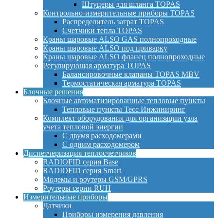
Штуцеры для шланга TOPAS
Контрольно-измерительные приборы TOPAS
Распределитель затрат TOPAS
Счетчики тепла TOPAS
Краны шаровые ALSO GAS полнопроходные
Краны шаровые ALSO под приварку
Краны шаровые ALSO фланец полнопроходные
Регулирующая арматура TOPAS
Балансировочные клапаны TOPAS MBV
Термостатическая арматура TOPAS
Блочные решения
Блочные автоматизированные тепловые пункты
Тепловые пункты Тесс Инжиниринг
Комплект оборудования для организации узла
учета тепловой энергии
С двумя расходомерами
С одним расходомером
Диспетчеризация теплосчетчиков
RADIOFID серия Base
RADIOFID серия Smart
Модемы и роутеры GSM/GPRS
Роутеры серии RUH
Измерительные приборы
Датчики
Приборы измерения давления