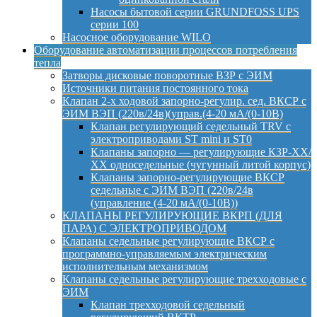
Насосы бытовой серии GRUNDFOSS UPS
серии 100
Насосное оборудование WILO
Оборудование автоматизации процессов потребления
тепла
Затворы дисковые поворотные ВЗР с ЭИМ
Источники питания постоянного тока
Клапан 2-х ходовой запорно-регулир. сед. ВКСР с
ЭИМ ВЭП (220в/24в)(управ.(4-20 мА/(0-10В)
Клапан регулирующий седельный TRV с
электроприводами ST mini и ST0
Клапаны запорно — регулирующие КЗР-ХХ/
ХХ односедельные (чугунный литой корпус)
Клапаны запорно-регулирующие ВКСР
седельные с ЭИМ ВЭП (220в/24в
(управление (4-20 мА/(0-10В))
КЛАПАНЫ РЕГУЛИРУЮЩИЕ ВКРП (ДЛЯ
ПАРА) С ЭЛЕКТРОПРИВОДОМ
Клапаны седельные регулирующие ВКСР с
программно-управляемым электрическим
исполнительным механизмом
Клапаны седельные регулирующие трехходовые с
ЭИМ
Клапан трехходовой седельный