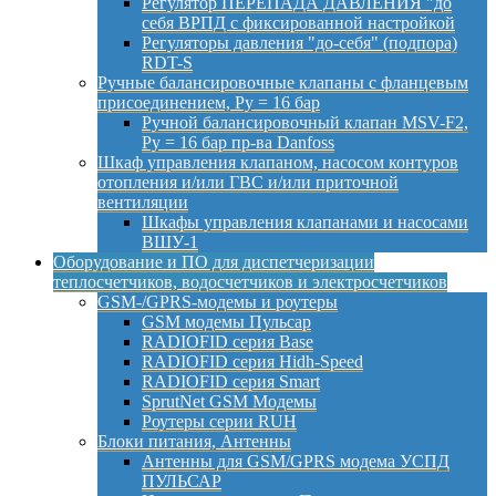
Регулятор ПЕРЕПАДА ДАВЛЕНИЯ "до
себя ВРПД с фиксированной настройкой
Регуляторы давления "до-себя" (подпора)
RDT-S
Ручные балансировочные клапаны с фланцевым
присоединением, Py = 16 бар
Ручной балансировочный клапан MSV-F2,
Py = 16 бар пр-ва Danfoss
Шкаф управления клапаном, насосом контуров
отопления и/или ГВС и/или приточной
вентиляции
Шкафы управления клапанами и насосами
ВШУ-1
Оборудование и ПО для диспетчеризации
теплосчетчиков, водосчетчиков и электросчетчиков
GSM-/GPRS-модемы и роутеры
GSM модемы Пульсар
RADIOFID серия Base
RADIOFID серия Hidh-Speed
RADIOFID серия Smart
SprutNet GSM Модемы
Роутеры серии RUH
Блоки питания, Антенны
Антенны для GSM/GPRS модема УСПД
ПУЛЬСАР