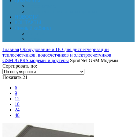
Документы
Online-оплата
Обработка персональных данных
НОВОСТИ
КОНТАКТЫ
Личный кабинет
Корзина
Заказы
Главная
Оборудование и ПО для диспетчеризации
теплосчетчиков, водосчетчиков и электросчетчиков
GSM-/GPRS-модемы и роутеры
SprutNet GSM Модемы
Сортировать по:
Показать:
21
6
9
12
18
24
48