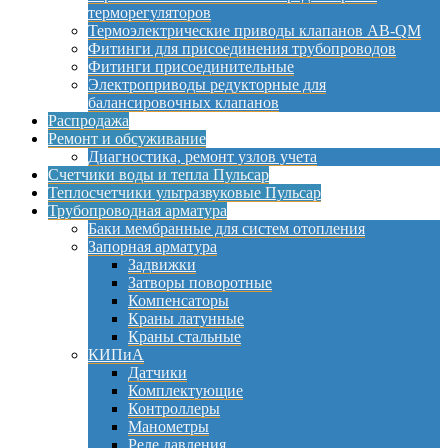
терморегуляторов
Термоэлектрические приводы клапанов AB-QM
Фитинги для присоединения трубопроводов
Фитинги присоединительные
Электроприводы редукторные для
балансировочных клапанов
Распродажа
Ремонт и обсуживание
Диагностика, ремонт узлов учета
Счетчики воды и тепла Пульсар
Теплосчетчики ультразвуковые Пульсар
Трубопроводная арматура
Баки мембранные для систем отопления
Запорная арматура
Задвижки
Затворы поворотные
Компенсаторы
Краны латунные
Краны стальные
КИПиА
Датчики
Комплектующие
Контроллеры
Манометры
Реле давления