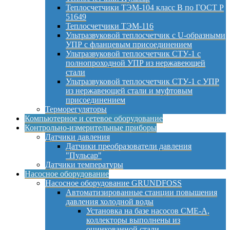
Теплосчетчики ТЭМ-104 класс B по ГОСТ Р
51649
Теплосчетчики ТЭМ-116
Ультразвуковой теплосчетчик с U-образными
УПР с фланцевым присоединением
Ультразвуковой теплосчетчик СТУ-1 с
полнопроходной УПР из нержавеющей
стали
Ультразвуковой теплосчетчик СТУ-1 с УПР
из нержавеющей стали и муфтовым
присоединением
Терморегуляторы
Компьютерное и сетевое оборудование
Контрольно-измерительные приборы
Датчики давления
Датчики преобразователи давления
"Пульсар"
Датчики температуры
Насосное оборудование
Насосное оборудование GRUNDFOSS
Автоматизированные станции повышения
давления холодной воды
Установка на базе насосов CME-A,
коллекторы выполнены из
оцинкованной стали