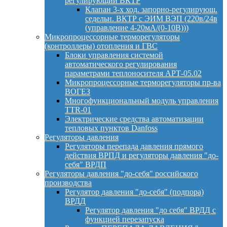
регулирующий ВКТР
Клапан 3-х ход. запорно-регулирующ.
седельн. ВКТР с ЭИМ ВЭП (220в/24в
(управление 4-20мА/(0-10В)))
Микропроцессорные терморегуляторы
(контроллеры) отопления и ГВС
Блоки управления системой
автоматического регулирования
параметрами теплоносителя АРТ-05.02
Микропроцессорные терморегуляторы пр-ва
ВОГЕЗ
Многофункциональный модуль управления
TTR-01
Электрические средства автоматизации
тепловых пунктов Danfoss
Регуляторы давления
Регуляторы перепада давления прямого
действия ВРПД и регуляторы давления "до-
себя" ВРДП
Регуляторы давления "до-себя" российского
производства
Регулятор давления "до-себя" (подпора)
ВРДД
Регулятор давления "до себя" ВРДД с
функцией перезапуска