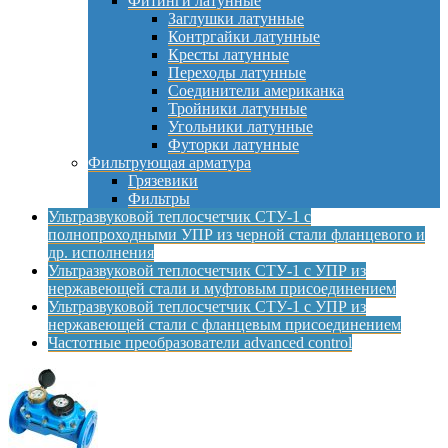
Фитинги латунные
Заглушки латунные
Контргайки латунные
Кресты латунные
Переходы латунные
Соединители американка
Тройники латунные
Угольники латунные
Футорки латунные
Фильтрующая арматура
Грязевики
Фильтры
Ультразвуковой теплосчетчик СТУ-1 с
полнопроходными УПР из черной стали фланцевого и
др. исполнения
Ультразвуковой теплосчетчик СТУ-1 с УПР из
нержавеющей стали и муфтовым присоединением
Ультразвуковой теплосчетчик СТУ-1 с УПР из
нержавеющей стали с фланцевым присоединением
Частотные преобразователи advanced control