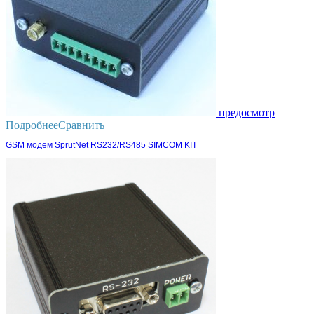
предосмотр
Подробнее
Сравнить
GSM модем SprutNet RS232/RS485 SIMCOM KIT