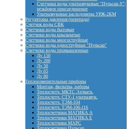
Счетчики воды ультразвуковые "Пульсар-У";
резьбовое присоединение
Ультразвуковые расходомеры УРЖ-2КМ
Регуляторы давления (перепада)
Счетчик воды СВК
Счетчики воды бытовые
Счетчики воды крыльчатые
Счетчики воды многоструйные
Счетчики воды одноструйные "Пульсар"
Счетчики воды промышленные
Ду 150
Ду 200
Ду 50
Ду 65
Ду 80
Теплоизмерительные приборы
Монтаж, фильтры, наборы
Теплосчетч. МКТС Эл/магн.
Теплосчетч. СТУ-1 ультразвук.
Теплосчетч. ТЭМ-104
Теплосчетч. ТЭМ-106-116
Теплосчетчики МАГИКА А
Теплосчетчики МАГИКА Е
Теплосчетчики МАРС
Теплосчетчики Пульсар