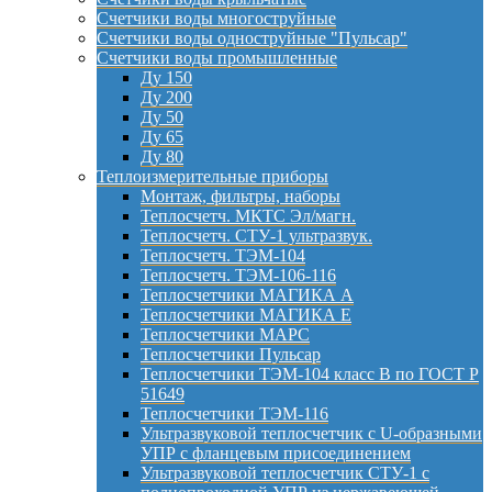
Счетчики воды многоструйные
Счетчики воды одноструйные "Пульсар"
Счетчики воды промышленные
Ду 150
Ду 200
Ду 50
Ду 65
Ду 80
Теплоизмерительные приборы
Монтаж, фильтры, наборы
Теплосчетч. МКТС Эл/магн.
Теплосчетч. СТУ-1 ультразвук.
Теплосчетч. ТЭМ-104
Теплосчетч. ТЭМ-106-116
Теплосчетчики МАГИКА А
Теплосчетчики МАГИКА Е
Теплосчетчики МАРС
Теплосчетчики Пульсар
Теплосчетчики ТЭМ-104 класс B по ГОСТ Р
51649
Теплосчетчики ТЭМ-116
Ультразвуковой теплосчетчик с U-образными
УПР с фланцевым присоединением
Ультразвуковой теплосчетчик СТУ-1 с