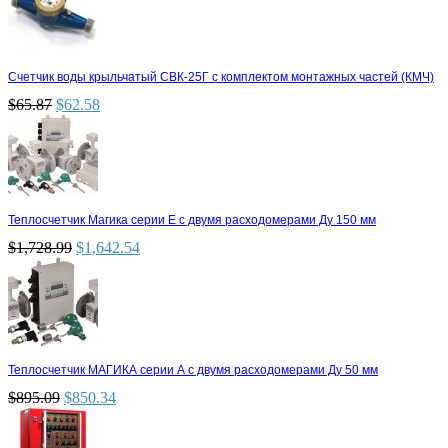
Счетчик воды крыльчатый СВК-25Г с комплектом монтажных частей (КМЧ)
$
65.87
$
62.58
Теплосчетчик Магика серии Е с двумя расходомерами Ду 150 мм
$
1,728.99
$
1,642.54
Теплосчетчик МАГИКА серии А с двумя расходомерами Ду 50 мм
$
895.09
$
850.34