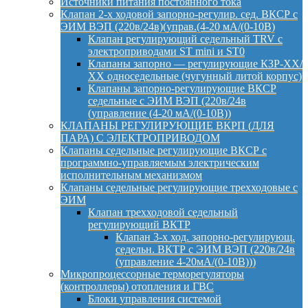
Источники питания постоянного тока
Клапан 2-х ходовой запорно-регулир. сед. ВКСР с
ЭИМ ВЭП (220в/24в)(управ.(4-20 мА/(0-10В)
Клапан регулирующий седельный TRV с
электроприводами ST mini и ST0
Клапаны запорно — регулирующие КЗР-ХХ/
ХХ односедельные (чугунный литой корпус)
Клапаны запорно-регулирующие ВКСР
седельные с ЭИМ ВЭП (220в/24в
(управление (4-20 мА/(0-10В))
КЛАПАНЫ РЕГУЛИРУЮЩИЕ ВКРП (ДЛЯ
ПАРА) С ЭЛЕКТРОПРИВОДОМ
Клапаны седельные регулирующие ВКСР с
программно-управляемым электрическим
исполнительным механизмом
Клапаны седельные регулирующие трехходовые с
ЭИМ
Клапан трехходовой седельный
регулирующий ВКТР
Клапан 3-х ход. запорно-регулирующ.
седельн. ВКТР с ЭИМ ВЭП (220в/24в
(управление 4-20мА/(0-10В)))
Микропроцессорные терморегуляторы
(контроллеры) отопления и ГВС
Блоки управления системой