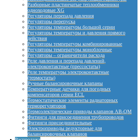
Разборные пластинчатые теплообменники
одноходовые XG
Регуляторы перепада давления
Регуляторы перепуска
Регуляторы температуры большой серии
Регуляторы температуры и давления прямого
действия
Регуляторы температуры комбинированные
Регуляторы температуры моноблочные
Регуляторы – ограничители расхода
Реле давления и перепада давлений,
электроконтактные (прессостаты)
Реле температуры электроконтактные
(термостаты)
Ручные балансировочные клапаны
Температурные датчики для погодных
компенсаторов серии ECL
Термостатические элементы радиаторных
терморегуляторов
Термоэлектрические приводы клапанов AB-QM
Фитинги для присоединения трубопроводов
Фитинги присоединительные
Электроприводы редукторные для
балансировочных клапанов
Распродажа