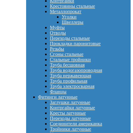
Контргайки
Крестовины стальные
Металлопрокат
Уголки
Швеллеры
Муфты
Отводы
Переходы стальные
Прокладки паронитовые
Резьбы
Сгоны стальные
Стальные тройники
Труба бесшовная
Труба водогазопроводная
Труба нержавеющая
Труба профильная
Труба электросварная
Фланцы
Фитинги латунные
Заглушки латунные
Контргайки латунные
Кресты латунные
Переходы латунные
Соединители американка
Тройники латунные