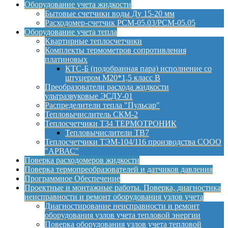
Оборудование учета жидкости
Бытовые счетчики воды Ду 15-20 мм
Расходомер-счетчик РСМ-05.03/РСМ-05.05
Оборудование учета тепла
Квартирные теплосчетчики
Комплекты термометров сопротивления
платиновых
КТС-Б (подобранная пара) исполнение со
штуцером М20*1,5 класс B
Преобразователи расхода жидкости
ультразвуковые ЭСДУ-01
Распределители тепла "Пульсар"
Тепловычислитель СКМ-2
Теплосчетчики Т34 ТЕРМОТРОНИК
Тепловычислители ТВ7
Теплосчетчики ТЭМ-104/116 производства СООО
"АРВАС"
Поверка расходомеров жидкости
Поверка термопреобразователей и датчиков давления
Программное Обеспечение
Проектные и монтажные работы. Поверка, диагностика
неисправности и ремонт оборудования узлов учета
Диагностирование неисправности и ремонт
оборудования узлов учета тепловой энергии
Поверка оборудования узлов учета тепловой