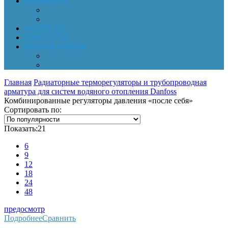
Документы
Online-оплата
Обработка персональных данных
НОВОСТИ
КОНТАКТЫ
Личный кабинет
Корзина
Заказы
Главная
Радиаторные терморегуляторы и трубопроводная
арматура для систем водяного отопления Danfoss
Комбинированные регуляторы давления «после себя»
Сортировать по:
Показать:
21
6
9
12
18
24
48
предосмотр
Подробнее
Сравнить