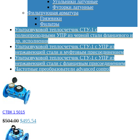
Угольники латунные
Футорки латунные
Фильтрующая арматура
Грязевики
Фильтры
Ультразвуковой теплосчетчик СТУ-1 с
полнопроходными УПР из черной стали фланцевого и
др. исполнения
Ультразвуковой теплосчетчик СТУ-1 с УПР из
нержавеющей стали и муфтовым присоединением
Ультразвуковой теплосчетчик СТУ-1 с УПР из
нержавеющей стали с фланцевым присоединением
Частотные преобразователи advanced control
СТВК 1 5015
$
504.00
$
495.54