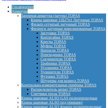
Uncategorized
Арматура
Запорная арматура (латунь) TOPAS
Краны шаровые 11Б27п1 Латунные TOPAS
Фильтр сетчатый латунный TOPAS
Фитинги латунные никелированные TOPAS
Заглушки TOPAS
Контргайки TOPAS
Кресты TOPAS
Муфты TOPAS
Ниппели TOPAS
Переходники TOPAS
Соединители TOPAS
Тройники TOPAS
Угольники TOPAS
Удлинители TOPAS
Футорки TOPAS
Штуцеры для шланга TOPAS
Контрольно-измерительные приборы TOPAS
Распределитель затрат TOPAS
Счетчики тепла TOPAS
Краны шаровые ALSO GAS полнопроходные
Краны шаровые ALSO под приварку
Краны шаровые ALSO фланец полнопроходные