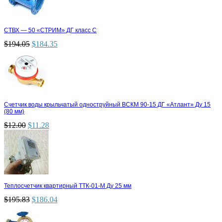
СТВХ — 50 «СТРИМ» ДГ класс С
$
194.05
$
184.35
Счетчик воды крыльчатый одноструйный ВСКМ 90-15 ДГ «Атлант» Ду 15
(80 мм)
$
12.00
$
11.28
Теплосчетчик квартирный ТТК-01-М Ду 25 мм
$
195.83
$
186.04