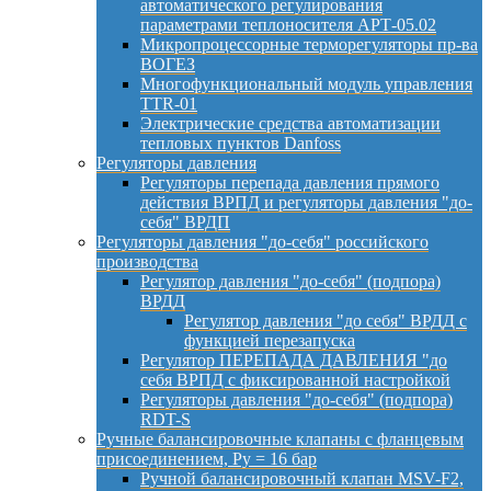
автоматического регулирования
параметрами теплоносителя АРТ-05.02
Микропроцессорные терморегуляторы пр-ва
ВОГЕЗ
Многофункциональный модуль управления
TTR-01
Электрические средства автоматизации
тепловых пунктов Danfoss
Регуляторы давления
Регуляторы перепада давления прямого
действия ВРПД и регуляторы давления "до-
себя" ВРДП
Регуляторы давления "до-себя" российского
производства
Регулятор давления "до-себя" (подпора)
ВРДД
Регулятор давления "до себя" ВРДД с
функцией перезапуска
Регулятор ПЕРЕПАДА ДАВЛЕНИЯ "до
себя ВРПД с фиксированной настройкой
Регуляторы давления "до-себя" (подпора)
RDT-S
Ручные балансировочные клапаны с фланцевым
присоединением, Py = 16 бар
Ручной балансировочный клапан MSV-F2,