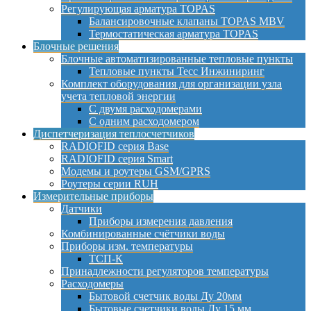
Регулирующая арматура TOPAS
Балансировочные клапаны TOPAS MBV
Термостатическая арматура TOPAS
Блочные решения
Блочные автоматизированные тепловые пункты
Тепловые пункты Тесс Инжиниринг
Комплект оборудования для организации узла
учета тепловой энергии
С двумя расходомерами
С одним расходомером
Диспетчеризация теплосчетчиков
RADIOFID серия Base
RADIOFID серия Smart
Модемы и роутеры GSM/GPRS
Роутеры серии RUH
Измерительные приборы
Датчики
Приборы измерения давления
Комбинированные счётчики воды
Приборы изм. температуры
ТСП-К
Принадлежности регуляторов температуры
Расходомеры
Бытовой счетчик воды Ду 20мм
Бытовые счетчики воды Ду 15 мм