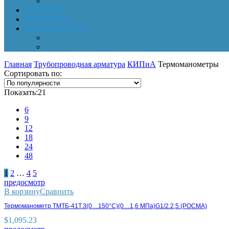
Обработка персональных данных
НОВОСТИ
КОНТАКТЫ
Личный кабинет
Корзина
Заказы
Главная
Трубопроводная арматура
КИПиА
Термоманометры
Сортировать по:
Показать:
21
6
9
12
18
24
48
1
2
…
4
5
предосмотр
В корзину
Сравнить
Термоманометр ТМТБ-41Т.3(0…150°С)(0…1,6 МПа)G1/2.2,5 (РОСМА)
$
1,095.23