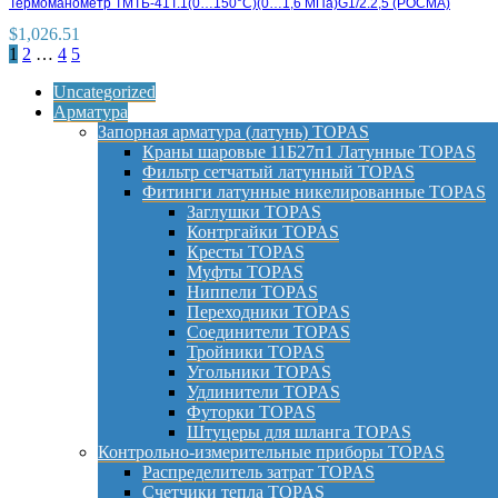
Термоманометр ТМТБ-41Т.1(0…150°С)(0…1,6 МПа)G1/2.2,5 (РОСМА)
$
1,026.51
1
2
…
4
5
Uncategorized
Арматура
Запорная арматура (латунь) TOPAS
Краны шаровые 11Б27п1 Латунные TOPAS
Фильтр сетчатый латунный TOPAS
Фитинги латунные никелированные TOPAS
Заглушки TOPAS
Контргайки TOPAS
Кресты TOPAS
Муфты TOPAS
Ниппели TOPAS
Переходники TOPAS
Соединители TOPAS
Тройники TOPAS
Угольники TOPAS
Удлинители TOPAS
Футорки TOPAS
Штуцеры для шланга TOPAS
Контрольно-измерительные приборы TOPAS
Распределитель затрат TOPAS
Счетчики тепла TOPAS