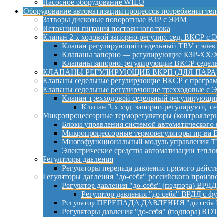
Насосное оборудование WILO
Оборудование автоматизации процессов потребления теп
Затворы дисковые поворотные ВЗР с ЭИМ
Источники питания постоянного тока
Клапан 2-х ходовой запорно-регулир. сед. ВКСР с 
Клапан регулирующий седельный TRV с элект
Клапаны запорно — регулирующие КЗР-ХХ/ХХ
Клапаны запорно-регулирующие ВКСР седельн
КЛАПАНЫ РЕГУЛИРУЮЩИЕ ВКРП (ДЛЯ ПАРА
Клапаны седельные регулирующие ВКСР с програ
Клапаны седельные регулирующие трехходовые с
Клапан трехходовой седельный регулирующ
Клапан 3-х ход. запорно-регулирующ. с
Микропроцессорные терморегуляторы (контроллер
Блоки управления системой автоматического 
Микропроцессорные терморегуляторы пр-ва
Многофункциональный модуль управления T
Электрические средства автоматизации тепло
Регуляторы давления
Регуляторы перепада давления прямого дейст
Регуляторы давления "до-себя" российского произв
Регулятор давления "до-себя" (подпора) ВРДД
Регулятор давления "до себя" ВРДД с ф
Регулятор ПЕРЕПАДА ДАВЛЕНИЯ "до себя В
Регуляторы давления "до-себя" (подпора) RD