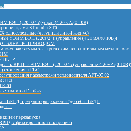
ла
ЭИМ ВЭП (220в/24в)(управ.(4-20 мА/(0-10В)
роприводами ST mini и ST0
 односедельные (чугунный литой корпус)
ые с ЭИМ ВЭП (220в/24в (управление (4-20 мА/(0-10В))
) С ЭЛЕКТРОПРИВОДОМ
ммно-управляемым электрическим исполнительным механизмом
 ЭИМ
ий ВКТР
едельн. ВКТР с ЭИМ ВЭП (220в/24в (управление 4-20мА/(0-10В))
ы) отопления и ГВС
регулирования параметрами теплоносителя АРТ-05.02
 ВОГЕЗ
TR-01
вых пунктов Danfoss
вия ВРПД и регуляторы давления "до-себя" ВРДП
одства
ункцией перезапуска
РПД с фиксированной настройкой
T-S