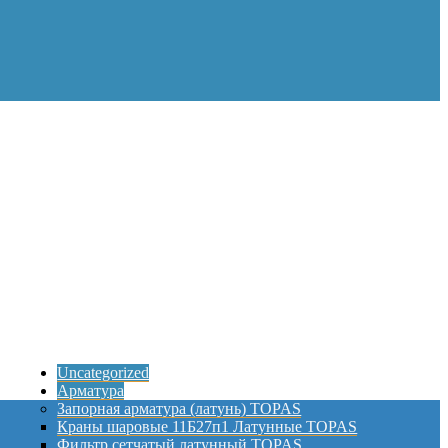
Uncategorized
Арматура
Запорная арматура (латунь) TOPAS
Краны шаровые 11Б27п1 Латунные TOPAS
Фильтр сетчатый латунный TOPAS