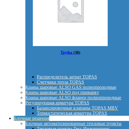
Трубы
(36)
Распределитель затрат TOPAS
Счетчики тепла TOPAS
Краны шаровые ALSO GAS полнопроходные
Краны шаровые ALSO под приварку
Краны шаровые ALSO фланец полнопроходные
Регулирующая арматура TOPAS
Балансировочные клапаны TOPAS MBV
Термостатическая арматура TOPAS
Блочные решения
Блочные автоматизированные тепловые пункты
Тепловые пункты Тесс Инжиниринг