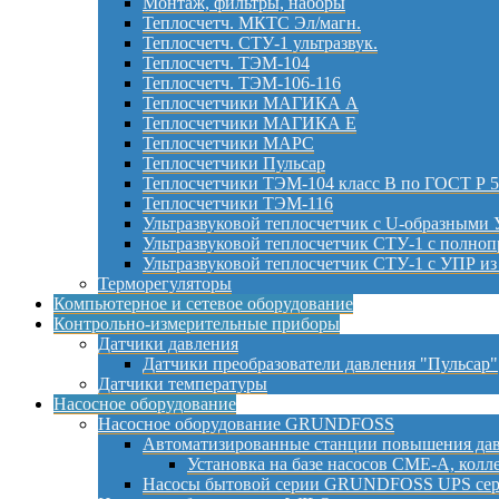
Монтаж, фильтры, наборы
Теплосчетч. МКТС Эл/магн.
Теплосчетч. СТУ-1 ультразвук.
Теплосчетч. ТЭМ-104
Теплосчетч. ТЭМ-106-116
Теплосчетчики МАГИКА А
Теплосчетчики МАГИКА Е
Теплосчетчики МАРС
Теплосчетчики Пульсар
Теплосчетчики ТЭМ-104 класс B по ГОСТ Р 
Теплосчетчики ТЭМ-116
Ультразвуковой теплосчетчик с U-образными
Ультразвуковой теплосчетчик СТУ-1 с полно
Ультразвуковой теплосчетчик СТУ-1 с УПР и
Терморегуляторы
Компьютерное и сетевое оборудование
Контрольно-измерительные приборы
Датчики давления
Датчики преобразователи давления "Пульсар"
Датчики температуры
Насосное оборудование
Насосное оборудование GRUNDFOSS
Автоматизированные станции повышения дав
Установка на базе насосов CME-A, кол
Насосы бытовой серии GRUNDFOSS UPS сер