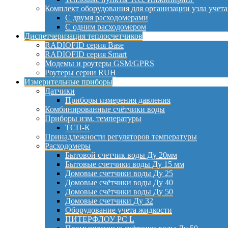
Комплект оборудования для организации узла учета
С двумя расходомерами
С одним расходомером
Диспетчеризация теплосчетчиков
RADIOFID серия Base
RADIOFID серия Smart
Модемы и роутеры GSM/GPRS
Роутеры серии RUH
Измерительные приборы
Датчики
Приборы измерения давления
Комбинированные счётчики воды
Приборы изм. температуры
ТСП-К
Принадлежности регуляторов температуры
Расходомеры
Бытовой счетчик воды Ду 20мм
Бытовые счетчики воды Ду 15 мм
Домовые счетчики воды Ду 25
Домовые счётчики воды Ду 40
Домовые счётчики воды Ду 50
Домовые счетчики Ду 32
Оборудование учета жидкости
ПИТЕРФЛОУ РС L