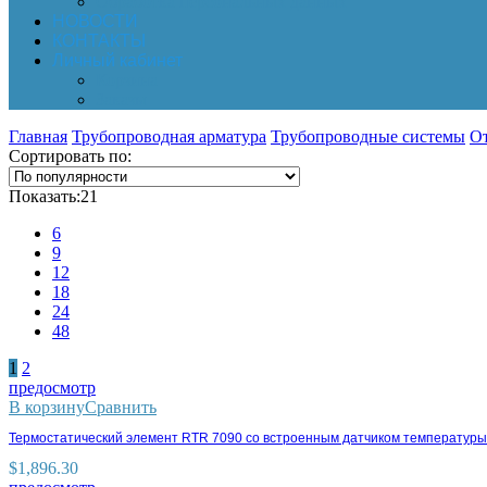
Обработка персональных данных
НОВОСТИ
КОНТАКТЫ
Личный кабинет
Корзина
Заказы
Главная
Трубопроводная арматура
Трубопроводные системы
О
Сортировать по:
Показать:
21
6
9
12
18
24
48
1
2
предосмотр
В корзину
Сравнить
Термостатический элемент RTR 7090 со встроенным датчиком температуры
$
1,896.30