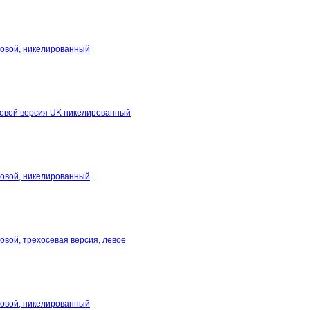
гловой, никелированный
гловой версия UK никелированный
гловой, никелированный
ловой, трехосевая версия, левое
гловой, никелированный