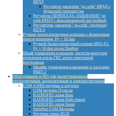
ВРДД
Регулятор давления "до себя" ВРДД с
функцией перезапуска
Регулятор ПЕРЕПАДА ДАВЛЕНИЯ "до
себя ВРПД с фиксированной настройкой
Регуляторы давления "до-себя" (подпора)
RDT-S
Ручные балансировочные клапаны с фланцевым
присоединением, Py = 16 бар
Ручной балансировочный клапан MSV-F2,
Py = 16 бар пр-ва Danfoss
Шкаф управления клапаном, насосом контуров
отопления и/или ГВС и/или приточной
вентиляции
Шкафы управления клапанами и насосами
ВШУ-1
Оборудование и ПО для диспетчеризации
теплосчетчиков, водосчетчиков и электросчетчиков
GSM-/GPRS-модемы и роутеры
GSM модемы Пульсар
RADIOFID серия Base
RADIOFID серия Hidh-Speed
RADIOFID серия Smart
SprutNet GSM Модемы
Роутеры серии RUH