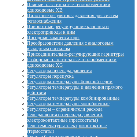
Паяные пластинчатые теплообменники
одноходовые XB
Пилотные регуляторы давления для систем
теплоснабжения
Поворотные регулирующие клапаны и
электроприводы к ним
Погодные компенсаторы
Преобразователи давления с аналоговым
выходным сигналом
Присоединительно-регулирующие гарнитуры
Разборные пластинчатые теплообменники
одноходовые XG
Регуляторы перепада давления
Регуляторы перепуска
Регуляторы температуры большой серии
Регуляторы температуры и давления прямого
действия
Регуляторы температуры комбинированные
Регуляторы температуры моноблочные
Регуляторы – ограничители расхода
Реле давления и перепада давлений,
электроконтактные (прессостаты)
Реле температуры электроконтактные
(термостаты)
Ручные балансировочные клапаны