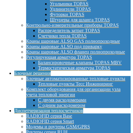
Угольники TOPAS
Удлинители TOPAS
Футорки TOPAS
Штуцеры для шланга TOPAS
Контрольно-измерительные приборы TOPAS
Распределитель затрат TOPAS
Счетчики тепла TOPAS
Краны шаровые ALSO GAS полнопроходные
Краны шаровые ALSO под приварку
Краны шаровые ALSO фланец полнопроходные
Регулирующая арматура TOPAS
Балансировочные клапаны TOPAS MBV
Термостатическая арматура TOPAS
Блочные решения
Блочные автоматизированные тепловые пункты
Тепловые пункты Тесс Инжиниринг
Комплект оборудования для организации узла
учета тепловой энергии
С двумя расходомерами
С одним расходомером
Диспетчеризация теплосчетчиков
RADIOFID серия Base
RADIOFID серия Smart
Модемы и роутеры GSM/GPRS
Роутеры серии RUH