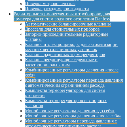
Поверка метрологическая
Поверка расходомеров жидкости
Радиаторные терморегуляторы и трубопроводная
арматура для систем водяного отопления Danfoss
Автоматические балансировочные клапаны
Дроссели для отопительных приборов
Запорно-присоединительные радиаторные
клапаны
Клапаны и электроприводы для автоматизации
местных вентиляционных установок
Клапаны радиаторных терморегуляторов
Клапаны регулирующие седельные и
электроприводы к ним
Комбинированные регуляторы давления «после
себя»
Комбинированные регуляторы перепада давления
с автоматическим ограничением расхода
Комплекты терморегуляторов для систем
отопления
Комплекты терморегуляторов и запорных
клапанов
Моноблочные регуляторы давления «до себя»
Моноблочные регуляторы давления «после себя»
Моноблочные регуляторы перепада давления с
автоматическим ограничением расхода