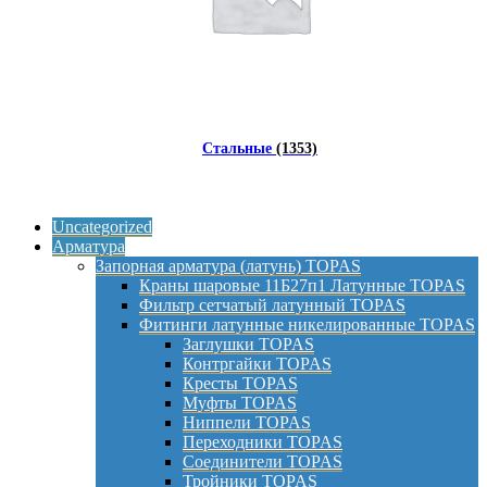
Стальные
(1353)
Uncategorized
Арматура
Запорная арматура (латунь) TOPAS
Краны шаровые 11Б27п1 Латунные TOPAS
Фильтр сетчатый латунный TOPAS
Фитинги латунные никелированные TOPAS
Заглушки TOPAS
Контргайки TOPAS
Кресты TOPAS
Муфты TOPAS
Ниппели TOPAS
Переходники TOPAS
Соединители TOPAS
Тройники TOPAS