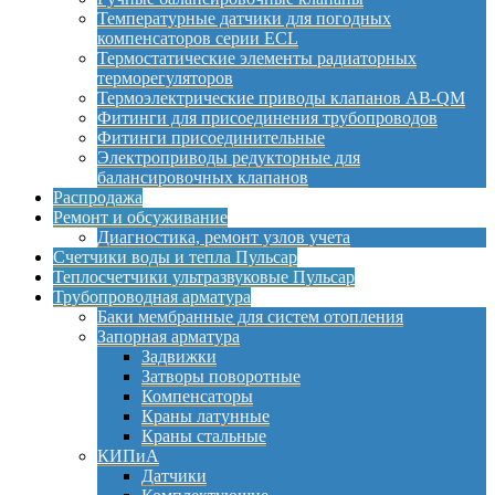
Температурные датчики для погодных
компенсаторов серии ECL
Термостатические элементы радиаторных
терморегуляторов
Термоэлектрические приводы клапанов AB-QM
Фитинги для присоединения трубопроводов
Фитинги присоединительные
Электроприводы редукторные для
балансировочных клапанов
Распродажа
Ремонт и обсуживание
Диагностика, ремонт узлов учета
Счетчики воды и тепла Пульсар
Теплосчетчики ультразвуковые Пульсар
Трубопроводная арматура
Баки мембранные для систем отопления
Запорная арматура
Задвижки
Затворы поворотные
Компенсаторы
Краны латунные
Краны стальные
КИПиА
Датчики