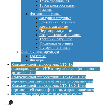
Труба профильная
Труба электросварная
Фланцы
Фитинги латунные
Заглушки латунные
Контргайки латунные
Кресты латунные
Переходы латунные
Соединители американка
Тройники латунные
Угольники латунные
Футорки латунные
Фильтрующая арматура
Грязевики
Фильтры
Ультразвуковой теплосчетчик СТУ-1 с
полнопроходными УПР из черной стали фланцевого и
др. исполнения
Ультразвуковой теплосчетчик СТУ-1 с УПР из
нержавеющей стали и муфтовым присоединением
Ультразвуковой теплосчетчик СТУ-1 с УПР из
нержавеющей стали с фланцевым присоединением
Частотные преобразователи advanced control