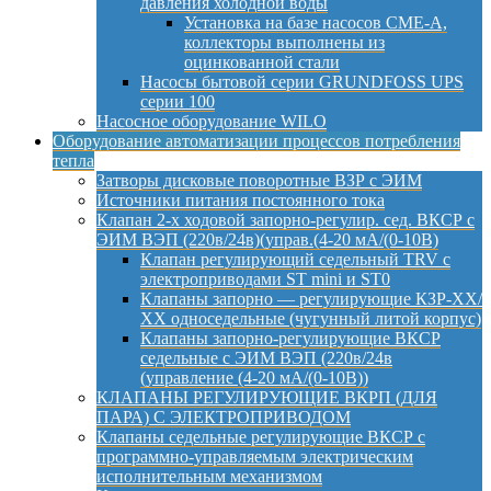
давления холодной воды
Установка на базе насосов CME-A,
коллекторы выполнены из
оцинкованной стали
Насосы бытовой серии GRUNDFOSS UPS
серии 100
Насосное оборудование WILO
Оборудование автоматизации процессов потребления
тепла
Затворы дисковые поворотные ВЗР с ЭИМ
Источники питания постоянного тока
Клапан 2-х ходовой запорно-регулир. сед. ВКСР с
ЭИМ ВЭП (220в/24в)(управ.(4-20 мА/(0-10В)
Клапан регулирующий седельный TRV с
электроприводами ST mini и ST0
Клапаны запорно — регулирующие КЗР-ХХ/
ХХ односедельные (чугунный литой корпус)
Клапаны запорно-регулирующие ВКСР
седельные с ЭИМ ВЭП (220в/24в
(управление (4-20 мА/(0-10В))
КЛАПАНЫ РЕГУЛИРУЮЩИЕ ВКРП (ДЛЯ
ПАРА) С ЭЛЕКТРОПРИВОДОМ
Клапаны седельные регулирующие ВКСР с
программно-управляемым электрическим
исполнительным механизмом