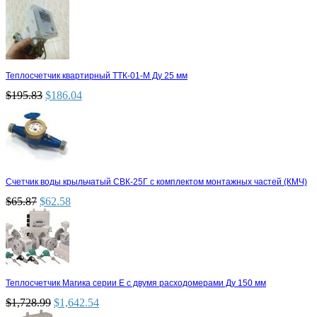
Теплосчетчик квартирный ТТК-01-М Ду 25 мм
$
195.83
$
186.04
Счетчик воды крыльчатый СВК-25Г с комплектом монтажных частей (КМЧ)
$
65.87
$
62.58
Теплосчетчик Магика серии Е с двумя расходомерами Ду 150 мм
$
1,728.99
$
1,642.54