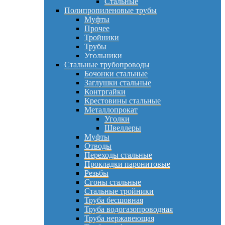
Стальные
Полипропиленовые трубы
Муфты
Прочее
Тройники
Трубы
Угольники
Стальные трубопроводы
Бочонки стальные
Заглушки стальные
Контргайки
Крестовины стальные
Металлопрокат
Уголки
Швеллеры
Муфты
Отводы
Переходы стальные
Прокладки паронитовые
Резьбы
Сгоны стальные
Стальные тройники
Труба бесшовная
Труба водогазопроводная
Труба нержавеющая