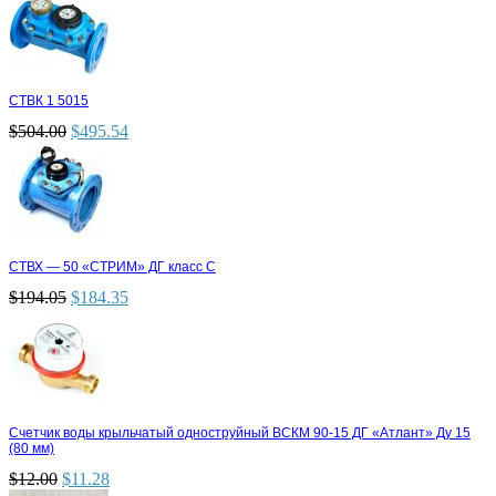
СТВК 1 5015
$
504.00
$
495.54
СТВХ — 50 «СТРИМ» ДГ класс С
$
194.05
$
184.35
Счетчик воды крыльчатый одноструйный ВСКМ 90-15 ДГ «Атлант» Ду 15
(80 мм)
$
12.00
$
11.28