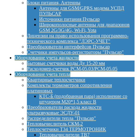
Блоки питания, Антенны
Антенны для GSM/GPRS модема УСПД
ПУЛЬСАР
Источники питания Пульсар
Широкополосные антенны для диапазонов
GSM 2G/3G/4G, Wi-Fi, Yota
Лицензии на право использования программно-
технического комплекса "ЛЭРС-УЧЕТ"
Преобразователи интерфейсов Пульсар
Счетчики импульсов-регистраторы "Пульсар"
Оборудование учета жидкости
Бытовые счетчики воды Ду 15-20 мм
Расходомер-счетчик РСМ-05.03/РСМ-05.05
Оборудование учета тепла
Квартирные теплосчетчики
Комплекты термометров сопротивления
платиновых
КТС-Б (подобранная пара) исполнение со
штуцером М20*1,5 класс B
Преобразователи расхода жидкости
ультразвуковые ЭСДУ-01
Распределители тепла "Пульсар"
Тепловычислитель СКМ-2
Теплосчетчики Т34 ТЕРМОТРОНИК
Тепловычислители ТВ7