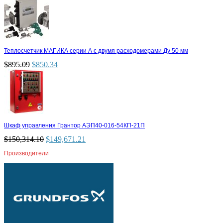
Теплосчетчик МАГИКА серии А с двумя расходомерами Ду 50 мм
$
895.09
$
850.34
Шкаф управления Грантор АЭП40-016-54КП-21П
$
150,314.10
$
149,671.21
Производители