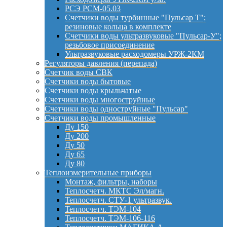
РСЭ РСМ-05.03
Счетчики воды турбинные "Пульсар Т";
резиновые кольца в комплекте
Счетчики воды ультразвуковые "Пульсар-У";
резьбовое присоединение
Ультразвуковые расходомеры УРЖ-2КМ
Регуляторы давления (перепада)
Счетчик воды СВК
Счетчики воды бытовые
Счетчики воды крыльчатые
Счетчики воды многоструйные
Счетчики воды одноструйные "Пульсар"
Счетчики воды промышленные
Ду 150
Ду 200
Ду 50
Ду 65
Ду 80
Теплоизмерительные приборы
Монтаж, фильтры, наборы
Теплосчетч. МКТС Эл/магн.
Теплосчетч. СТУ-1 ультразвук.
Теплосчетч. ТЭМ-104
Теплосчетч. ТЭМ-106-116