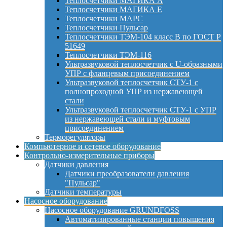
Теплосчетчики МАГИКА А
Теплосчетчики МАГИКА Е
Теплосчетчики МАРС
Теплосчетчики Пульсар
Теплосчетчики ТЭМ-104 класс B по ГОСТ Р
51649
Теплосчетчики ТЭМ-116
Ультразвуковой теплосчетчик с U-образными
УПР с фланцевым присоединением
Ультразвуковой теплосчетчик СТУ-1 с
полнопроходной УПР из нержавеющей
стали
Ультразвуковой теплосчетчик СТУ-1 с УПР
из нержавеющей стали и муфтовым
присоединением
Терморегуляторы
Компьютерное и сетевое оборудование
Контрольно-измерительные приборы
Датчики давления
Датчики преобразователи давления
"Пульсар"
Датчики температуры
Насосное оборудование
Насосное оборудование GRUNDFOSS
Автоматизированные станции повышения