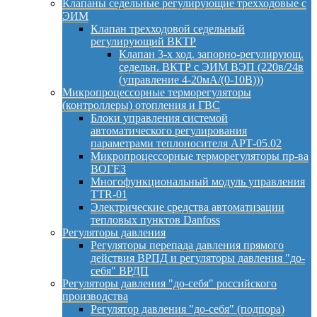
Клапаны седельные регулирующие трехходовые с
ЭИМ
Клапан трехходовой седельный
регулирующий ВКТР
Клапан 3-х ход. запорно-регулирующ.
седельн. ВКТР с ЭИМ ВЭП (220в/24в
(управление 4-20мА/(0-10В)))
Микропроцессорные терморегуляторы
(контроллеры) отопления и ГВС
Блоки управления системой
автоматического регулирования
параметрами теплоносителя АРТ-05.02
Микропроцессорные терморегуляторы пр-ва
ВОГЕЗ
Многофункциональный модуль управления
TTR-01
Электрические средства автоматизации
тепловых пунктов Danfoss
Регуляторы давления
Регуляторы перепада давления прямого
действия ВРПД и регуляторы давления "до-
себя" ВРДП
Регуляторы давления "до-себя" российского
производства
Регулятор давления "до-себя" (подпора)