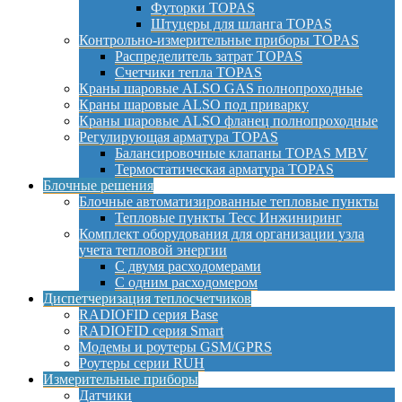
Футорки TOPAS
Штуцеры для шланга TOPAS
Контрольно-измерительные приборы TOPAS
Распределитель затрат TOPAS
Счетчики тепла TOPAS
Краны шаровые ALSO GAS полнопроходные
Краны шаровые ALSO под приварку
Краны шаровые ALSO фланец полнопроходные
Регулирующая арматура TOPAS
Балансировочные клапаны TOPAS MBV
Термостатическая арматура TOPAS
Блочные решения
Блочные автоматизированные тепловые пункты
Тепловые пункты Тесс Инжиниринг
Комплект оборудования для организации узла
учета тепловой энергии
С двумя расходомерами
С одним расходомером
Диспетчеризация теплосчетчиков
RADIOFID серия Base
RADIOFID серия Smart
Модемы и роутеры GSM/GPRS
Роутеры серии RUH
Измерительные приборы
Датчики