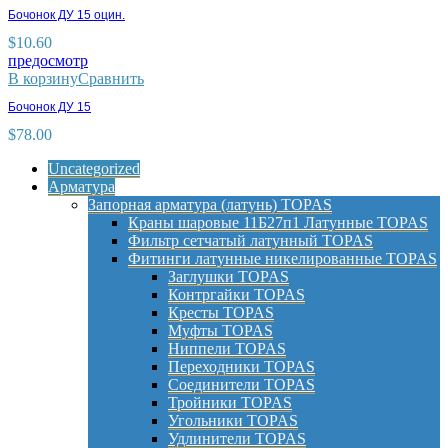
Бочонок ДУ 15 оцин.
$
10.60
предосмотр
В корзину
Сравнить
Бочонок ДУ 15
$
78.00
Uncategorized
Арматура
Запорная арматура (латунь) TOPAS
Краны шаровые 11Б27п1 Латунные TOPAS
Фильтр сетчатый латунный TOPAS
Фитинги латунные никелированные TOPAS
Заглушки TOPAS
Контргайки TOPAS
Кресты TOPAS
Муфты TOPAS
Ниппели TOPAS
Переходники TOPAS
Соединители TOPAS
Тройники TOPAS
Угольники TOPAS
Удлинители TOPAS