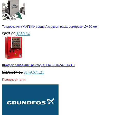
Теплосчетчик МАГИКА серии А с двумя расходомерами Ду 50 мм
$
895.09
$
850.34
Шкаф управления Грантор АЭП40-016-54КП-21П
$
150,314.10
$
149,671.21
Производители