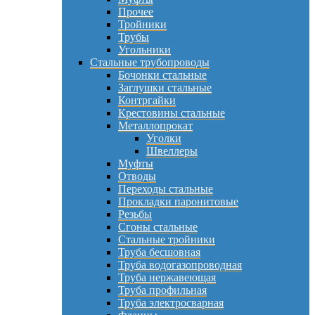
Прочее
Тройники
Трубы
Угольники
Стальные трубопроводы
Бочонки стальные
Заглушки стальные
Контргайки
Крестовины стальные
Металлопрокат
Уголки
Швеллеры
Муфты
Отводы
Переходы стальные
Прокладки паронитовые
Резьбы
Сгоны стальные
Стальные тройники
Труба бесшовная
Труба водогазопроводная
Труба нержавеющая
Труба профильная
Труба электросварная