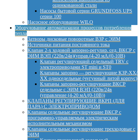
оцинкованной стали
Насосы бытовой серии GRUNDFOSS UPS
серии 100
Насосное оборудование WILO
Оборудование автоматизации процессов потребления
тепла
Затворы дисковые поворотные ВЗР с ЭИМ
Источники питания постоянного тока
Клапан 2-х ходовой запорно-регулир. сед. ВКСР с
ЭИМ ВЭП (220в/24в)(управ.(4-20 мА/(0-10В)
Клапан регулирующий седельный TRV с
электроприводами ST mini и ST0
Клапаны запорно — регулирующие КЗР-ХХ/
ХХ односедельные (чугунный литой корпус)
Клапаны запорно-регулирующие ВКСР
седельные с ЭИМ ВЭП (220в/24в
(управление (4-20 мА/(0-10В))
КЛАПАНЫ РЕГУЛИРУЮЩИЕ ВКРП (ДЛЯ
ПАРА) С ЭЛЕКТРОПРИВОДОМ
Клапаны седельные регулирующие ВКСР с
программно-управляемым электрическим
исполнительным механизмом
Клапаны седельные регулирующие трехходовые с
ЭИМ