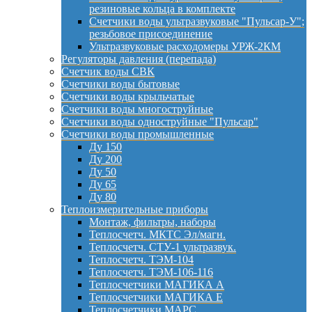
резиновые кольца в комплекте
Счетчики воды ультразвуковые "Пульсар-У";
резьбовое присоединение
Ультразвуковые расходомеры УРЖ-2КМ
Регуляторы давления (перепада)
Счетчик воды СВК
Счетчики воды бытовые
Счетчики воды крыльчатые
Счетчики воды многоструйные
Счетчики воды одноструйные "Пульсар"
Счетчики воды промышленные
Ду 150
Ду 200
Ду 50
Ду 65
Ду 80
Теплоизмерительные приборы
Монтаж, фильтры, наборы
Теплосчетч. МКТС Эл/магн.
Теплосчетч. СТУ-1 ультразвук.
Теплосчетч. ТЭМ-104
Теплосчетч. ТЭМ-106-116
Теплосчетчики МАГИКА А
Теплосчетчики МАГИКА Е
Теплосчетчики МАРС