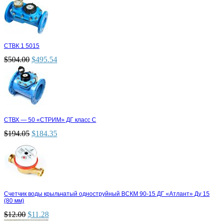
СТВК 1 5015
$
504.00
$
495.54
СТВХ — 50 «СТРИМ» ДГ класс С
$
194.05
$
184.35
Счетчик воды крыльчатый одноструйный ВСКМ 90-15 ДГ «Атлант» Ду 15
(80 мм)
$
12.00
$
11.28