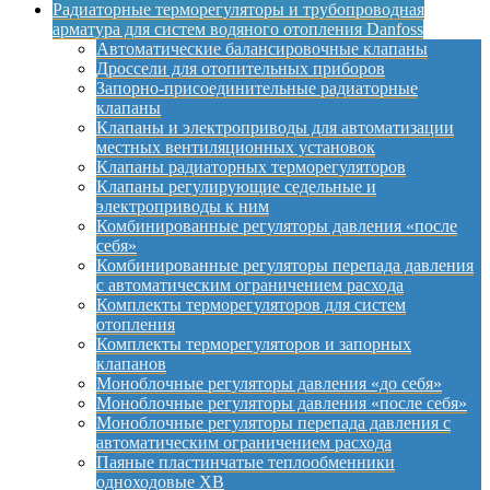
Радиаторные терморегуляторы и трубопроводная
арматура для систем водяного отопления Danfoss
Автоматические балансировочные клапаны
Дроссели для отопительных приборов
Запорно-присоединительные радиаторные
клапаны
Клапаны и электроприводы для автоматизации
местных вентиляционных установок
Клапаны радиаторных терморегуляторов
Клапаны регулирующие седельные и
электроприводы к ним
Комбинированные регуляторы давления «после
себя»
Комбинированные регуляторы перепада давления
с автоматическим ограничением расхода
Комплекты терморегуляторов для систем
отопления
Комплекты терморегуляторов и запорных
клапанов
Моноблочные регуляторы давления «до себя»
Моноблочные регуляторы давления «после себя»
Моноблочные регуляторы перепада давления с
автоматическим ограничением расхода
Паяные пластинчатые теплообменники
одноходовые XB