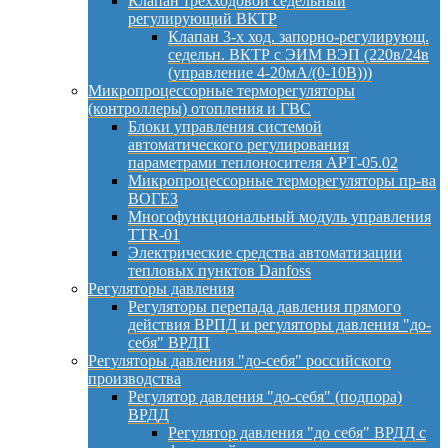
Клапан трехходовой седельный
регулирующий ВКТР
Клапан 3-х ход. запорно-регулирующ.
седельн. ВКТР с ЭИМ ВЭП (220в/24в
(управление 4-20мА/(0-10В)))
Микропроцессорные терморегуляторы
(контроллеры) отопления и ГВС
Блоки управления системой
автоматического регулирования
параметрами теплоносителя АРТ-05.02
Микропроцессорные терморегуляторы пр-ва
ВОГЕЗ
Многофункциональный модуль управления
TTR-01
Электрические средства автоматизации
тепловых пунктов Danfoss
Регуляторы давления
Регуляторы перепада давления прямого
действия ВРПД и регуляторы давления "до-
себя" ВРДП
Регуляторы давления "до-себя" российского
производства
Регулятор давления "до-себя" (подпора)
ВРДД
Регулятор давления "до себя" ВРДД с