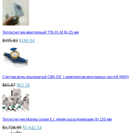
Теплосчетчик квартирный ТТК-01-М Ду 25 мм
$
195.83
$
186.04
Счетчик воды крыльчатый СВК-25Г с комплектом монтажных частей (КМЧ)
$
65.87
$
62.58
Теплосчетчик Магика серии Е с двумя расходомерами Ду 150 мм
$
1,728.99
$
1,642.54