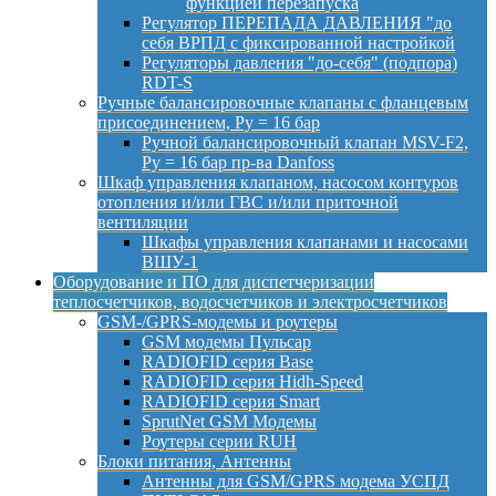
функцией перезапуска
Регулятор ПЕРЕПАДА ДАВЛЕНИЯ "до
себя ВРПД с фиксированной настройкой
Регуляторы давления "до-себя" (подпора)
RDT-S
Ручные балансировочные клапаны с фланцевым
присоединением, Py = 16 бар
Ручной балансировочный клапан MSV-F2,
Py = 16 бар пр-ва Danfoss
Шкаф управления клапаном, насосом контуров
отопления и/или ГВС и/или приточной
вентиляции
Шкафы управления клапанами и насосами
ВШУ-1
Оборудование и ПО для диспетчеризации
теплосчетчиков, водосчетчиков и электросчетчиков
GSM-/GPRS-модемы и роутеры
GSM модемы Пульсар
RADIOFID серия Base
RADIOFID серия Hidh-Speed
RADIOFID серия Smart
SprutNet GSM Модемы
Роутеры серии RUH
Блоки питания, Антенны
Антенны для GSM/GPRS модема УСПД