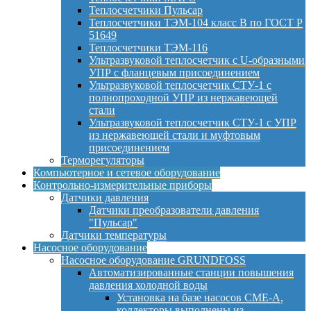
Теплосчетчики Пульсар
Теплосчетчики ТЭМ-104 класс B по ГОСТ Р
51649
Теплосчетчики ТЭМ-116
Ультразвуковой теплосчетчик с U-образными
УПР с фланцевым присоединением
Ультразвуковой теплосчетчик СТУ-1 с
полнопроходной УПР из нержавеющей
стали
Ультразвуковой теплосчетчик СТУ-1 с УПР
из нержавеющей стали и муфтовым
присоединением
Терморегуляторы
Компьютерное и сетевое оборудование
Контрольно-измерительные приборы
Датчики давления
Датчики преобразователи давления
"Пульсар"
Датчики температуры
Насосное оборудование
Насосное оборудование GRUNDFOSS
Автоматизированные станции повышения
давления холодной воды
Установка на базе насосов CME-A,
коллекторы выполнены из