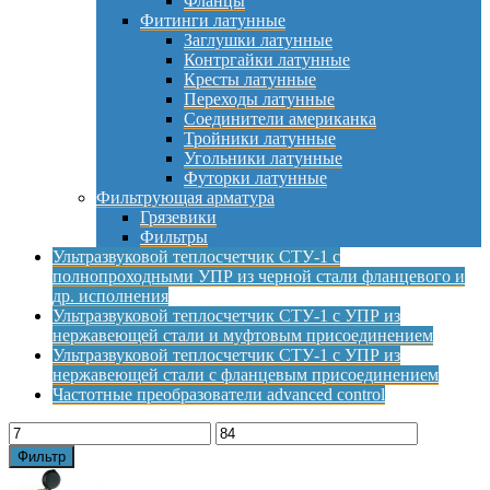
Фланцы
Фитинги латунные
Заглушки латунные
Контргайки латунные
Кресты латунные
Переходы латунные
Соединители американка
Тройники латунные
Угольники латунные
Футорки латунные
Фильтрующая арматура
Грязевики
Фильтры
Ультразвуковой теплосчетчик СТУ-1 с
полнопроходными УПР из черной стали фланцевого и
др. исполнения
Ультразвуковой теплосчетчик СТУ-1 с УПР из
нержавеющей стали и муфтовым присоединением
Ультразвуковой теплосчетчик СТУ-1 с УПР из
нержавеющей стали с фланцевым присоединением
Частотные преобразователи advanced control
Фильтр