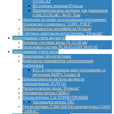
ПУЛЬСАР
Источники питания Пульсар
Широкополосные антенны для диапазонов
GSM 2G/3G/4G, Wi-Fi, Yota
Лицензии на право использования программно-
технического комплекса "ЛЭРС-УЧЕТ"
Преобразователи интерфейсов Пульсар
Счетчики импульсов-регистраторы "Пульсар"
Оборудование учета жидкости
Бытовые счетчики воды Ду 15-20 мм
Расходомер-счетчик РСМ-05.03/РСМ-05.05
Оборудование учета тепла
Квартирные теплосчетчики
Комплекты термометров сопротивления
платиновых
КТС-Б (подобранная пара) исполнение со
штуцером М20*1,5 класс B
Преобразователи расхода жидкости
ультразвуковые ЭСДУ-01
Распределители тепла "Пульсар"
Тепловычислитель СКМ-2
Теплосчетчики Т34 ТЕРМОТРОНИК
Тепловычислители ТВ7
Теплосчетчики ТЭМ-104/116 производства СООО
"АРВАС"