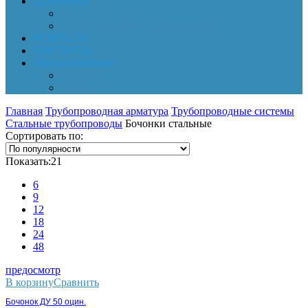
Документы
Online-оплата
Обработка персональных данных
НОВОСТИ
КОНТАКТЫ
Личный кабинет
Корзина
Заказы
Главная
Трубопроводная арматура
Трубопроводные системы
Стальные трубопроводы
Бочонки стальные
Сортировать по:
Показать:
21
6
9
12
18
24
48
предосмотр
В корзину
Сравнить
Бочонок ДУ 50 оцин.