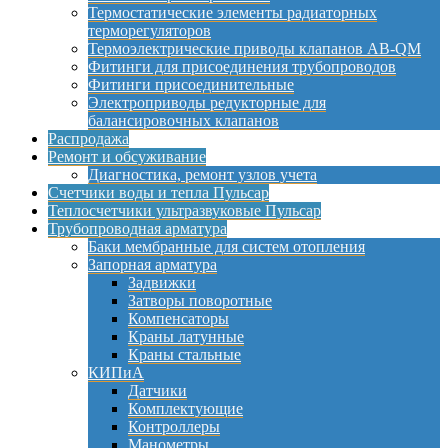
Термостатические элементы радиаторных
терморегуляторов
Термоэлектрические приводы клапанов AB-QM
Фитинги для присоединения трубопроводов
Фитинги присоединительные
Электроприводы редукторные для
балансировочных клапанов
Распродажа
Ремонт и обсуживание
Диагностика, ремонт узлов учета
Счетчики воды и тепла Пульсар
Теплосчетчики ультразвуковые Пульсар
Трубопроводная арматура
Баки мембранные для систем отопления
Запорная арматура
Задвижки
Затворы поворотные
Компенсаторы
Краны латунные
Краны стальные
КИПиА
Датчики
Комплектующие
Контроллеры
Манометры