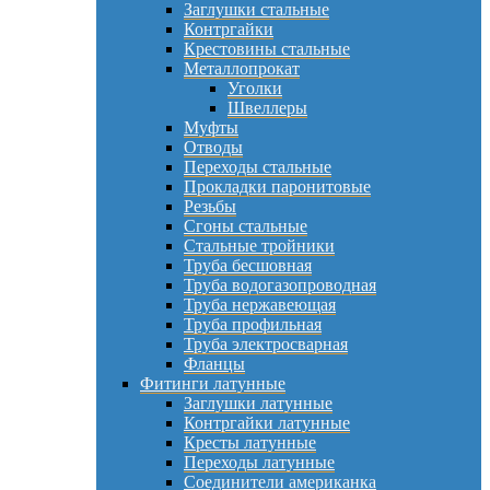
Заглушки стальные
Контргайки
Крестовины стальные
Металлопрокат
Уголки
Швеллеры
Муфты
Отводы
Переходы стальные
Прокладки паронитовые
Резьбы
Сгоны стальные
Стальные тройники
Труба бесшовная
Труба водогазопроводная
Труба нержавеющая
Труба профильная
Труба электросварная
Фланцы
Фитинги латунные
Заглушки латунные
Контргайки латунные
Кресты латунные
Переходы латунные
Соединители американка