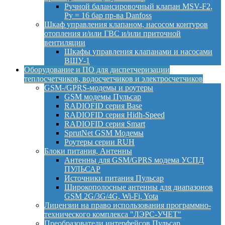
Ручной балансировочный клапан MSV-F2,
Py = 16 бар пр-ва Danfoss
Шкаф управления клапаном, насосом контуров
отопления и/или ГВС и/или приточной
вентиляции
Шкафы управления клапанами и насосами
ВШУ-1
Оборудование и ПО для диспетчеризации
теплосчетчиков, водосчетчиков и электросчетчиков
GSM-/GPRS-модемы и роутеры
GSM модемы Пульсар
RADIOFID серия Base
RADIOFID серия Hidh-Speed
RADIOFID серия Smart
SprutNet GSM Модемы
Роутеры серии RUH
Блоки питания, Антенны
Антенны для GSM/GPRS модема УСПД
ПУЛЬСАР
Источники питания Пульсар
Широкополосные антенны для диапазонов
GSM 2G/3G/4G, Wi-Fi, Yota
Лицензии на право использования программно-
технического комплекса "ЛЭРС-УЧЕТ"
Преобразователи интерфейсов Пульсар