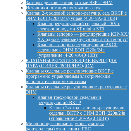
Затворы дисковые поворотные ВЗР с ЭИМ
Источники питания постоянного тока
Клапан 2-х ходовой запорно-регулир. сед. ВКСР с
ЭИМ ВЭП (220в/24в)(управ.(4-20 мА/(0-10В)
Клапан регулирующий седельный TRV с
электроприводами ST mini и ST0
Клапаны запорно — регулирующие КЗР-ХХ/
ХХ односедельные (чугунный литой корпус)
Клапаны запорно-регулирующие ВКСР
седельные с ЭИМ ВЭП (220в/24в
(управление (4-20 мА/(0-10В))
КЛАПАНЫ РЕГУЛИРУЮЩИЕ ВКРП (ДЛЯ
ПАРА) С ЭЛЕКТРОПРИВОДОМ
Клапаны седельные регулирующие ВКСР с
программно-управляемым электрическим
исполнительным механизмом
Клапаны седельные регулирующие трехходовые с
ЭИМ
Клапан трехходовой седельный
регулирующий ВКТР
Клапан 3-х ход. запорно-регулирующ.
седельн. ВКТР с ЭИМ ВЭП (220в/24в
(управление 4-20мА/(0-10В)))
Микропроцессорные терморегуляторы
(контроллеры) отопления и ГВС