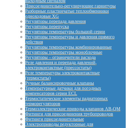
выходным сигналом
Присоединительно-регулирующие гарнитуры
Разборные пластинчатые теплообменники
одноходовые XG
Регуляторы перепада давления
Регуляторы перепуска
Регуляторы температуры большой серии
Регуляторы температуры и давления прямого
действия
Регуляторы температуры комбинированные
Регуляторы температуры моноблочные
Регуляторы – ограничители расхода
Реле давления и перепада давлений,
электроконтактные (прессостаты)
Реле температуры электроконтактные
(термостаты)
Ручные балансировочные клапаны
Температурные датчики для погодных
компенсаторов серии ECL
Термостатические элементы радиаторных
терморегуляторов
Термоэлектрические приводы клапанов AB-QM
Фитинги для присоединения трубопроводов
Фитинги присоединительные
Электроприводы редукторные для