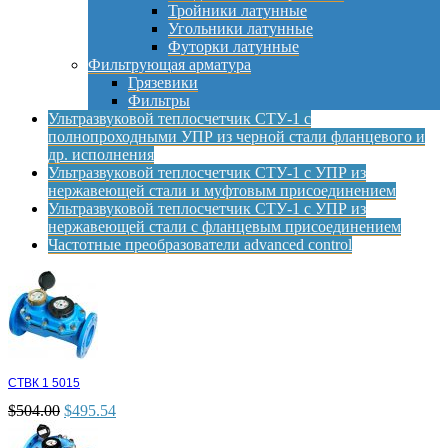
Тройники латунные
Угольники латунные
Футорки латунные
Фильтрующая арматура
Грязевики
Фильтры
Ультразвуковой теплосчетчик СТУ-1 с
полнопроходными УПР из черной стали фланцевого и
др. исполнения
Ультразвуковой теплосчетчик СТУ-1 с УПР из
нержавеющей стали и муфтовым присоединением
Ультразвуковой теплосчетчик СТУ-1 с УПР из
нержавеющей стали с фланцевым присоединением
Частотные преобразователи advanced control
СТВК 1 5015
$
504.00
$
495.54