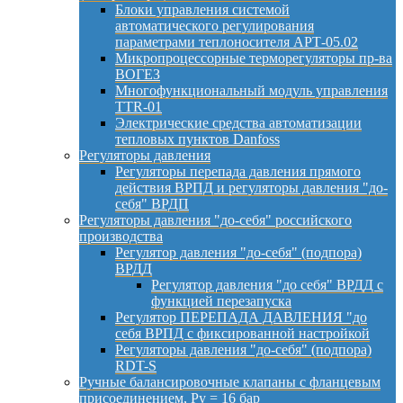
Блоки управления системой
автоматического регулирования
параметрами теплоносителя АРТ-05.02
Микропроцессорные терморегуляторы пр-ва
ВОГЕЗ
Многофункциональный модуль управления
TTR-01
Электрические средства автоматизации
тепловых пунктов Danfoss
Регуляторы давления
Регуляторы перепада давления прямого
действия ВРПД и регуляторы давления "до-
себя" ВРДП
Регуляторы давления "до-себя" российского
производства
Регулятор давления "до-себя" (подпора)
ВРДД
Регулятор давления "до себя" ВРДД с
функцией перезапуска
Регулятор ПЕРЕПАДА ДАВЛЕНИЯ "до
себя ВРПД с фиксированной настройкой
Регуляторы давления "до-себя" (подпора)
RDT-S
Ручные балансировочные клапаны с фланцевым
присоединением, Py = 16 бар