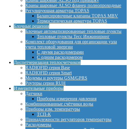
Краны шаровые ALSO под приварку
Краны шаровые ALSO фланец полнопроходные
Регулирующая арматура TOPAS
Балансировочные клапаны TOPAS MBV
Термостатическая арматура TOPAS
Блочные решения
Блочные автоматизированные тепловые пункты
Тепловые пункты Тесс Инжиниринг
Комплект оборудования для организации узла
учета тепловой энергии
С двумя расходомерами
С одним расходомером
Диспетчеризация теплосчетчиков
RADIOFID серия Base
RADIOFID серия Smart
Модемы и роутеры GSM/GPRS
Роутеры серии RUH
Измерительные приборы
Датчики
Приборы измерения давления
Комбинированные счётчики воды
Приборы изм. температуры
ТСП-К
Принадлежности регуляторов температуры
Расходомеры