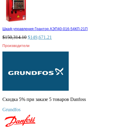
Шкаф управления Грантор АЭП40-016-54КП-21П
$
150,314.10
$
149,671.21
Производители
Скидка 5% при заказе 5 товаров Danfoss
Grundfos