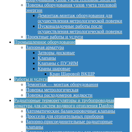
Поверка оборудования узлов учета тепловой
энергии
Демонтаж-монтаж оборудования для
осуществления метрологической поверки
Пусконаладочные работы после
осуществления метрологической поверки
Проектные работы и услуги
Промышленное оборудование
Запорная арматура
Затворы дисковые
Клапаны
Клапаны с ПУЭИМ
Краны шаровые
Кран Шаровой ВКШР
Работы и услуги
Демонтаж — монтаж оборудования
Поверка метрологическая
Поверка расходомеров жидкости
Радиаторные терморегуляторы и трубопроводная
арматура для систем водяного отопления Danfoss
Автоматические балансировочные клапаны
Дроссели для отопительных приборов
Запорно-присоединительные радиаторные
клапаны