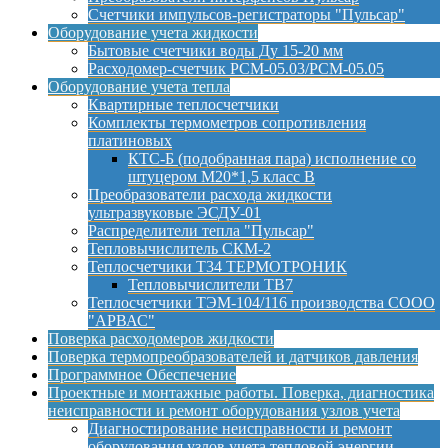
Счетчики импульсов-регистраторы "Пульсар"
Оборудование учета жидкости
Бытовые счетчики воды Ду 15-20 мм
Расходомер-счетчик РСМ-05.03/РСМ-05.05
Оборудование учета тепла
Квартирные теплосчетчики
Комплекты термометров сопротивления
платиновых
КТС-Б (подобранная пара) исполнение со
штуцером М20*1,5 класс B
Преобразователи расхода жидкости
ультразвуковые ЭСДУ-01
Распределители тепла "Пульсар"
Тепловычислитель СКМ-2
Теплосчетчики Т34 ТЕРМОТРОНИК
Тепловычислители ТВ7
Теплосчетчики ТЭМ-104/116 производства СООО
"АРВАС"
Поверка расходомеров жидкости
Поверка термопреобразователей и датчиков давления
Программное Обеспечение
Проектные и монтажные работы. Поверка, диагностика
неисправности и ремонт оборудования узлов учета
Диагностирование неисправности и ремонт
оборудования узлов учета тепловой энергии