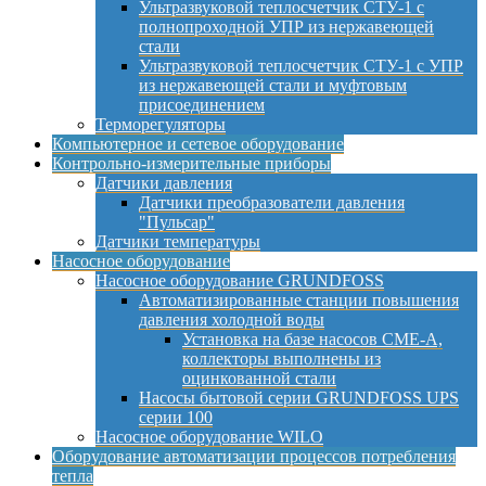
Ультразвуковой теплосчетчик СТУ-1 с
полнопроходной УПР из нержавеющей
стали
Ультразвуковой теплосчетчик СТУ-1 с УПР
из нержавеющей стали и муфтовым
присоединением
Терморегуляторы
Компьютерное и сетевое оборудование
Контрольно-измерительные приборы
Датчики давления
Датчики преобразователи давления
"Пульсар"
Датчики температуры
Насосное оборудование
Насосное оборудование GRUNDFOSS
Автоматизированные станции повышения
давления холодной воды
Установка на базе насосов CME-A,
коллекторы выполнены из
оцинкованной стали
Насосы бытовой серии GRUNDFOSS UPS
серии 100
Насосное оборудование WILO
Оборудование автоматизации процессов потребления
тепла