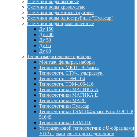
Счетчики воды бытовые
Счетчики воды крыльчатые
Счетчики воды многоструйные
Счетчики воды одноструйные "Пульсар"
Счетчики воды промышленные
Ду 150
Ду 200
Ду 50
Ду 65
Ду 80
Теплоизмерительные приборы
Монтаж, фильтры, наборы
Теплосчетч. МКТС Эл/магн.
Теплосчетч. СТУ-1 ультразвук.
Теплосчетч. ТЭМ-104
Теплосчетч. ТЭМ-106-116
Теплосчетчики МАГИКА А
Теплосчетчики МАГИКА Е
Теплосчетчики МАРС
Теплосчетчики Пульсар
Теплосчетчики ТЭМ-104 класс B по ГОСТ Р
51649
Теплосчетчики ТЭМ-116
Ультразвуковой теплосчетчик с U-образными
УПР с фланцевым присоединением