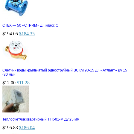
СТВХ — 50 «СТРИМ» ДГ класс С
$
194.05
$
184.35
Счетчик воды крыльчатый одноструйный ВСКМ 90-15 ДГ «Атлант» Ду 15
(80 мм)
$
12.00
$
11.28
Теплосчетчик квартирный ТТК-01-М Ду 25 мм
$
195.83
$
186.04