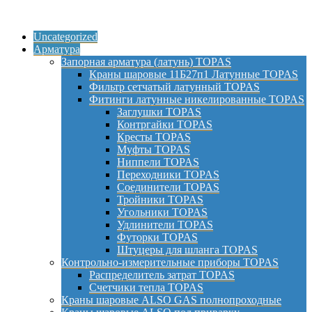
Uncategorized
Арматура
Запорная арматура (латунь) TOPAS
Краны шаровые 11Б27п1 Латунные TOPAS
Фильтр сетчатый латунный TOPAS
Фитинги латунные никелированные TOPAS
Заглушки TOPAS
Контргайки TOPAS
Кресты TOPAS
Муфты TOPAS
Ниппели TOPAS
Переходники TOPAS
Соединители TOPAS
Тройники TOPAS
Угольники TOPAS
Удлинители TOPAS
Футорки TOPAS
Штуцеры для шланга TOPAS
Контрольно-измерительные приборы TOPAS
Распределитель затрат TOPAS
Счетчики тепла TOPAS
Краны шаровые ALSO GAS полнопроходные