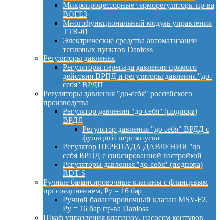
Микропроцессорные терморегуляторы пр-ва
ВОГЕЗ
Многофункциональный модуль управления
TTR-01
Электрические средства автоматизации
тепловых пунктов Danfoss
Регуляторы давления
Регуляторы перепада давления прямого
действия ВРПД и регуляторы давления "до-
себя" ВРДП
Регуляторы давления "до-себя" российского
производства
Регулятор давления "до-себя" (подпора)
ВРДД
Регулятор давления "до себя" ВРДД с
функцией перезапуска
Регулятор ПЕРЕПАДА ДАВЛЕНИЯ "до
себя ВРПД с фиксированной настройкой
Регуляторы давления "до-себя" (подпора)
RDT-S
Ручные балансировочные клапаны с фланцевым
присоединением, Py = 16 бар
Ручной балансировочный клапан MSV-F2,
Py = 16 бар пр-ва Danfoss
Шкаф управления клапаном, насосом контуров