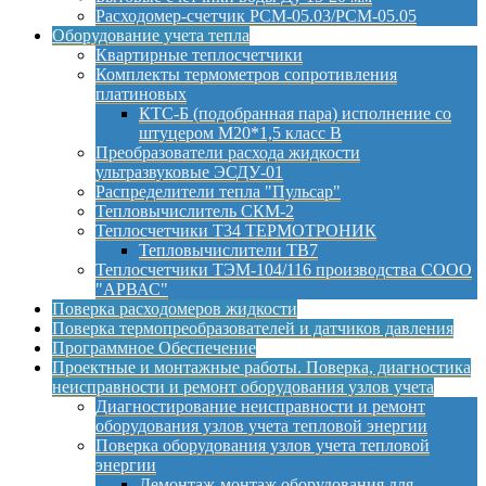
Расходомер-счетчик РСМ-05.03/РСМ-05.05
Оборудование учета тепла
Квартирные теплосчетчики
Комплекты термометров сопротивления
платиновых
КТС-Б (подобранная пара) исполнение со
штуцером М20*1,5 класс B
Преобразователи расхода жидкости
ультразвуковые ЭСДУ-01
Распределители тепла "Пульсар"
Тепловычислитель СКМ-2
Теплосчетчики Т34 ТЕРМОТРОНИК
Тепловычислители ТВ7
Теплосчетчики ТЭМ-104/116 производства СООО
"АРВАС"
Поверка расходомеров жидкости
Поверка термопреобразователей и датчиков давления
Программное Обеспечение
Проектные и монтажные работы. Поверка, диагностика
неисправности и ремонт оборудования узлов учета
Диагностирование неисправности и ремонт
оборудования узлов учета тепловой энергии
Поверка оборудования узлов учета тепловой
энергии
Демонтаж-монтаж оборудования для