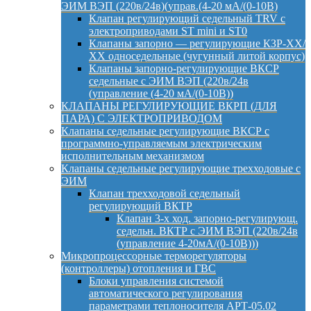
ЭИМ ВЭП (220в/24в)(управ.(4-20 мА/(0-10В)
Клапан регулирующий седельный TRV с
электроприводами ST mini и ST0
Клапаны запорно — регулирующие КЗР-ХХ/
ХХ односедельные (чугунный литой корпус)
Клапаны запорно-регулирующие ВКСР
седельные с ЭИМ ВЭП (220в/24в
(управление (4-20 мА/(0-10В))
КЛАПАНЫ РЕГУЛИРУЮЩИЕ ВКРП (ДЛЯ
ПАРА) С ЭЛЕКТРОПРИВОДОМ
Клапаны седельные регулирующие ВКСР с
программно-управляемым электрическим
исполнительным механизмом
Клапаны седельные регулирующие трехходовые с
ЭИМ
Клапан трехходовой седельный
регулирующий ВКТР
Клапан 3-х ход. запорно-регулирующ.
седельн. ВКТР с ЭИМ ВЭП (220в/24в
(управление 4-20мА/(0-10В)))
Микропроцессорные терморегуляторы
(контроллеры) отопления и ГВС
Блоки управления системой
автоматического регулирования
параметрами теплоносителя АРТ-05.02