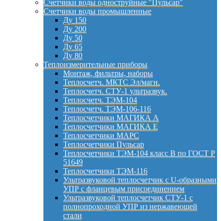
Счетчики воды одноструйные "Пульсар"
Счетчики воды промышленные
Ду 150
Ду 200
Ду 50
Ду 65
Ду 80
Теплоизмерительные приборы
Монтаж, фильтры, наборы
Теплосчетч. МКТС Эл/магн.
Теплосчетч. СТУ-1 ультразвук.
Теплосчетч. ТЭМ-104
Теплосчетч. ТЭМ-106-116
Теплосчетчики МАГИКА А
Теплосчетчики МАГИКА Е
Теплосчетчики МАРС
Теплосчетчики Пульсар
Теплосчетчики ТЭМ-104 класс B по ГОСТ Р
51649
Теплосчетчики ТЭМ-116
Ультразвуковой теплосчетчик с U-образными
УПР с фланцевым присоединением
Ультразвуковой теплосчетчик СТУ-1 с
полнопроходной УПР из нержавеющей
стали