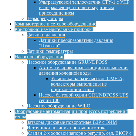
Ультразвуковой теплосчетчик СТУ-1 с УПР
из нержавеющей стали и муфтовым
присоединением
Терморегуляторы
Компьютерное и сетевое оборудование
Контрольно-измерительные приборы
Датчики давления
Датчики преобразователи давления
"Пульсар"
Датчики температуры
Насосное оборудование
Насосное оборудование GRUNDFOSS
Автоматизированные станции повышения
давления холодной воды
Установка на базе насосов CME-A,
коллекторы выполнены из
оцинкованной стали
Насосы бытовой серии GRUNDFOSS UPS
серии 100
Насосное оборудование WILO
Оборудование автоматизации процессов потребления
тепла
Затворы дисковые поворотные ВЗР с ЭИМ
Источники питания постоянного тока
Клапан 2-х ходовой запорно-регулир. сед. ВКСР с