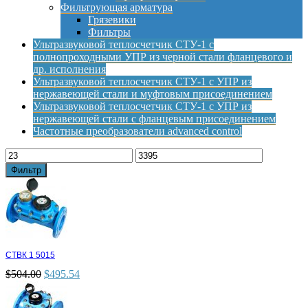
Фильтрующая арматура
Грязевики
Фильтры
Ультразвуковой теплосчетчик СТУ-1 с
полнопроходными УПР из черной стали фланцевого и
др. исполнения
Ультразвуковой теплосчетчик СТУ-1 с УПР из
нержавеющей стали и муфтовым присоединением
Ультразвуковой теплосчетчик СТУ-1 с УПР из
нержавеющей стали с фланцевым присоединением
Частотные преобразователи advanced control
Фильтр
СТВК 1 5015
$
504.00
$
495.54