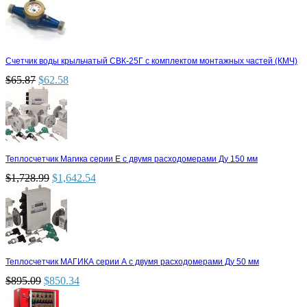
Счетчик воды крыльчатый СВК-25Г с комплектом монтажных частей (КМЧ)
$
65.87
$
62.58
Теплосчетчик Магика серии Е с двумя расходомерами Ду 150 мм
$
1,728.99
$
1,642.54
Теплосчетчик МАГИКА серии А с двумя расходомерами Ду 50 мм
$
895.09
$
850.34