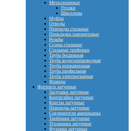
Металлопрокат
Уголки
Швеллеры
Муфты
Отводы
Переходы стальные
Прокладки паронитовые
Резьбы
Сгоны стальные
Стальные тройники
Труба бесшовная
Труба водогазопроводная
Труба нержавеющая
Труба профильная
Труба электросварная
Фланцы
Фитинги латунные
Заглушки латунные
Контргайки латунные
Кресты латунные
Переходы латунные
Соединители американка
Тройники латунные
Угольники латунные
Футорки латунные