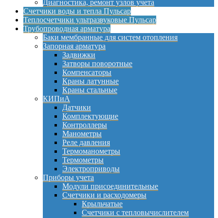
Диагностика, ремонт узлов учета
Счетчики воды и тепла Пульсар
Теплосчетчики ультразвуковые Пульсар
Трубопроводная арматура
Баки мембранные для систем отопления
Запорная арматура
Задвижки
Затворы поворотные
Компенсаторы
Краны латунные
Краны стальные
КИПиА
Датчики
Комплектующие
Контроллеры
Манометры
Реле давления
Термоманометры
Термометры
Электроприводы
Приборы учета
Модули присоединительные
Счетчики и расходомеры
Крыльчатые
Счетчики с тепловычислителем