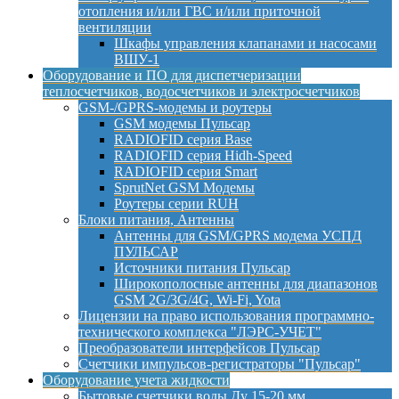
отопления и/или ГВС и/или приточной
вентиляции
Шкафы управления клапанами и насосами
ВШУ-1
Оборудование и ПО для диспетчеризации
теплосчетчиков, водосчетчиков и электросчетчиков
GSM-/GPRS-модемы и роутеры
GSM модемы Пульсар
RADIOFID серия Base
RADIOFID серия Hidh-Speed
RADIOFID серия Smart
SprutNet GSM Модемы
Роутеры серии RUH
Блоки питания, Антенны
Антенны для GSM/GPRS модема УСПД
ПУЛЬСАР
Источники питания Пульсар
Широкополосные антенны для диапазонов
GSM 2G/3G/4G, Wi-Fi, Yota
Лицензии на право использования программно-
технического комплекса "ЛЭРС-УЧЕТ"
Преобразователи интерфейсов Пульсар
Счетчики импульсов-регистраторы "Пульсар"
Оборудование учета жидкости
Бытовые счетчики воды Ду 15-20 мм