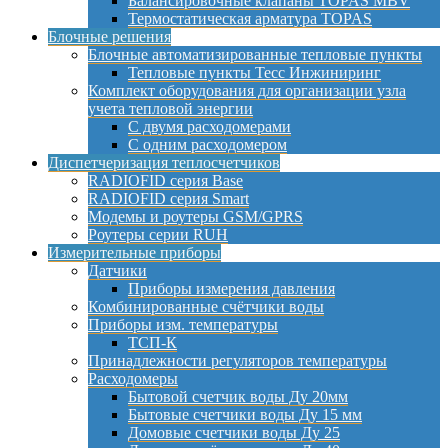
Балансировочные клапаны TOPAS MBV
Термостатическая арматура TOPAS
Блочные решения
Блочные автоматизированные тепловые пункты
Тепловые пункты Тесс Инжиниринг
Комплект оборудования для организации узла
учета тепловой энергии
С двумя расходомерами
С одним расходомером
Диспетчеризация теплосчетчиков
RADIOFID серия Base
RADIOFID серия Smart
Модемы и роутеры GSM/GPRS
Роутеры серии RUH
Измерительные приборы
Датчики
Приборы измерения давления
Комбинированные счётчики воды
Приборы изм. температуры
ТСП-К
Принадлежности регуляторов температуры
Расходомеры
Бытовой счетчик воды Ду 20мм
Бытовые счетчики воды Ду 15 мм
Домовые счетчики воды Ду 25