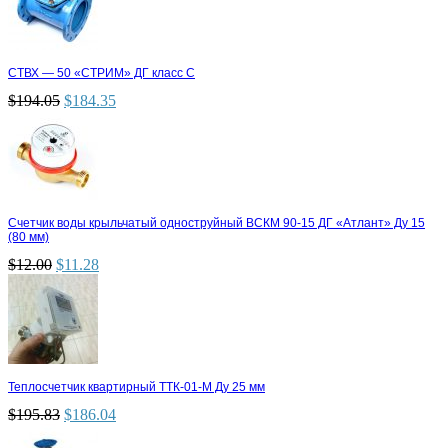
СТВХ — 50 «СТРИМ» ДГ класс С
$
194.05
$
184.35
Счетчик воды крыльчатый одноструйный ВСКМ 90-15 ДГ «Атлант» Ду 15
(80 мм)
$
12.00
$
11.28
Теплосчетчик квартирный ТТК-01-М Ду 25 мм
$
195.83
$
186.04