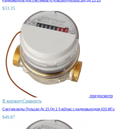
Радиомодуль для счетчиков «Пульсар»(Resida Jet) Ду 15,20
$
33.35
предосмотр
В корзину
Сравнить
Счетчик воды Пульсар Ду 15 Qn 1,5 м3/час с радиовыходом 433 МГц
$
49.87