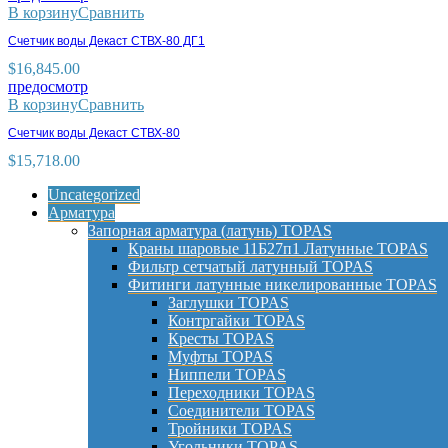
В корзину
Сравнить
Счетчик воды Декаст СТВХ-80 ДГ1
$
16,845.00
предосмотр
В корзину
Сравнить
Счетчик воды Декаст СТВХ-80
$
15,718.00
Uncategorized
Арматура
Запорная арматура (латунь) TOPAS
Краны шаровые 11Б27п1 Латунные TOPAS
Фильтр сетчатый латунный TOPAS
Фитинги латунные никелированные TOPAS
Заглушки TOPAS
Контргайки TOPAS
Кресты TOPAS
Муфты TOPAS
Ниппели TOPAS
Переходники TOPAS
Соединители TOPAS
Тройники TOPAS
Угольники TOPAS