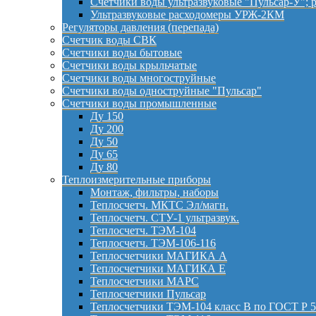
Счетчики воды ультразвуковые "Пульсар-У"; 
Ультразвуковые расходомеры УРЖ-2КМ
Регуляторы давления (перепада)
Счетчик воды СВК
Счетчики воды бытовые
Счетчики воды крыльчатые
Счетчики воды многоструйные
Счетчики воды одноструйные "Пульсар"
Счетчики воды промышленные
Ду 150
Ду 200
Ду 50
Ду 65
Ду 80
Теплоизмерительные приборы
Монтаж, фильтры, наборы
Теплосчетч. МКТС Эл/магн.
Теплосчетч. СТУ-1 ультразвук.
Теплосчетч. ТЭМ-104
Теплосчетч. ТЭМ-106-116
Теплосчетчики МАГИКА А
Теплосчетчики МАГИКА Е
Теплосчетчики МАРС
Теплосчетчики Пульсар
Теплосчетчики ТЭМ-104 класс B по ГОСТ Р 