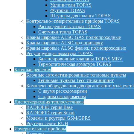
Удлинители TOPAS
Футорки TOPAS
Штуцеры для шланга TOPAS
Контрольно-измерительные приборы TOPAS
Распределитель затрат TOPAS
Счетчики тепла TOPAS
Краны шаровые ALSO GAS полнопроходные
Краны шаровые ALSO под приварку
Краны шаровые ALSO фланец полнопроходные
Регулирующая арматура TOPAS
Балансировочные клапаны TOPAS MBV
Термостатическая арматура TOPAS
Блочные решения
Блочные автоматизированные тепловые пункты
Тепловые пункты Тесс Инжиниринг
Комплект оборудования для организации узла учета
С двумя расходомерами
С одним расходомером
Диспетчеризация теплосчетчиков
RADIOFID серия Base
RADIOFID серия Smart
Модемы и роутеры GSM/GPRS
Роутеры серии RUH
Измерительные приборы