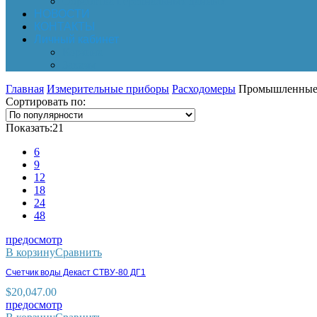
Обработка персональных данных
НОВОСТИ
КОНТАКТЫ
Личный кабинет
Корзина
Заказы
Главная
Измерительные приборы
Расходомеры
Промышленные 
Сортировать по:
Показать:
21
6
9
12
18
24
48
предосмотр
В корзину
Сравнить
Счетчик воды Декаст СТВУ-80 ДГ1
$
20,047.00
предосмотр