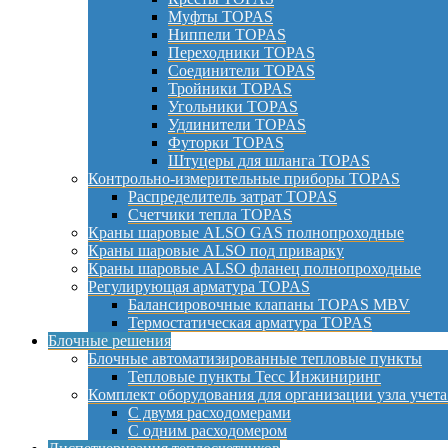
Муфты TOPAS
Ниппели TOPAS
Переходники TOPAS
Соединители TOPAS
Тройники TOPAS
Угольники TOPAS
Удлинители TOPAS
Футорки TOPAS
Штуцеры для шланга TOPAS
Контрольно-измерительные приборы TOPAS
Распределитель затрат TOPAS
Счетчики тепла TOPAS
Краны шаровые ALSO GAS полнопроходные
Краны шаровые ALSO под приварку
Краны шаровые ALSO фланец полнопроходные
Регулирующая арматура TOPAS
Балансировочные клапаны TOPAS MBV
Термостатическая арматура TOPAS
Блочные решения
Блочные автоматизированные тепловые пункты
Тепловые пункты Тесс Инжиниринг
Комплект оборудования для организации узла учета
С двумя расходомерами
С одним расходомером