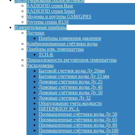
Диспетчеризация теплосчетчиков
RADIOFID серия Base
RADIOFID серия Smart
Модемы и роутеры GSM/GPRS
Роутеры серии RUH
Измерительные приборы
Датчики
Приборы измерения давления
Комбинированные счётчики воды
Приборы изм. температуры
ТСП-К
Принадлежности регуляторов температуры
Расходомеры
Бытовой счетчик воды Ду 20мм
Бытовые счетчики воды Ду 15 мм
Домовые счетчики воды Ду 25
Домовые счётчики воды Ду 40
Домовые счётчики воды Ду 50
Домовые счетчики Ду 32
Оборудование учета жидкости
ПИТЕРФЛОУ РС L
Промышленные счётчики воды Ду 50
Промышленные счётчики воды Ду 65
Промышленные счётчики воды Ду 80
Промышленные счётчики воды Ду100