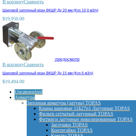
В корзину
Сравнить
Шаровой запорный кран ВКШР Ду 20 мм (Kvs 10,0 м3/ч)
$
19,950.00
предосмотр
В корзину
Сравнить
Шаровой запорный кран ВКШР Ду 15 мм (Kvs 6 м3/ч)
$
19,494.00
Uncategorized
Арматура
Запорная арматура (латунь) TOPAS
Краны шаровые 11Б27п1 Латунные TOPAS
Фильтр сетчатый латунный TOPAS
Фитинги латунные никелированные TOPAS
Заглушки TOPAS
Контргайки TOPAS
Кресты TOPAS