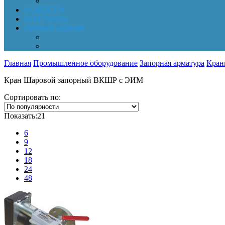
Обработка персональных данных
НОВОСТИ
КОНТАКТЫ
Личный кабинет
Корзина
Заказы
Главная
Промышленное оборудование
Запорная арматура
Кран
Кран Шаровой запорный ВКШР с ЭИМ
Сортировать по:
Показать:
21
6
9
12
18
24
48