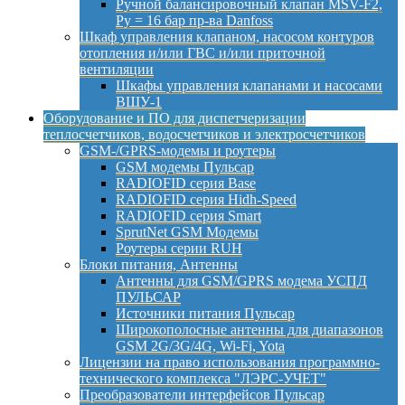
Ручной балансировочный клапан MSV-F2,
Py = 16 бар пр-ва Danfoss
Шкаф управления клапаном, насосом контуров
отопления и/или ГВС и/или приточной
вентиляции
Шкафы управления клапанами и насосами
ВШУ-1
Оборудование и ПО для диспетчеризации
теплосчетчиков, водосчетчиков и электросчетчиков
GSM-/GPRS-модемы и роутеры
GSM модемы Пульсар
RADIOFID серия Base
RADIOFID серия Hidh-Speed
RADIOFID серия Smart
SprutNet GSM Модемы
Роутеры серии RUH
Блоки питания, Антенны
Антенны для GSM/GPRS модема УСПД
ПУЛЬСАР
Источники питания Пульсар
Широкополосные антенны для диапазонов
GSM 2G/3G/4G, Wi-Fi, Yota
Лицензии на право использования программно-
технического комплекса "ЛЭРС-УЧЕТ"
Преобразователи интерфейсов Пульсар