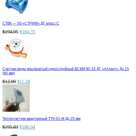
СТВХ — 50 «СТРИМ» ДГ класс С
$
194.05
$
184.35
Счетчик воды крыльчатый одноструйный ВСКМ 90-15 ДГ «Атлант» Ду 15
(80 мм)
$
12.00
$
11.28
Теплосчетчик квартирный ТТК-01-М Ду 25 мм
$
195.83
$
186.04