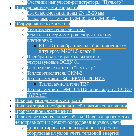
Счетчики импульсов-регистраторы "Пульсар"
Оборудование учета жидкости
Бытовые счетчики воды Ду 15-20 мм
Расходомер-счетчик РСМ-05.03/РСМ-05.05
Оборудование учета тепла
Квартирные теплосчетчики
Комплекты термометров сопротивления
платиновых
КТС-Б (подобранная пара) исполнение со
штуцером М20*1,5 класс B
Преобразователи расхода жидкости
ультразвуковые ЭСДУ-01
Распределители тепла "Пульсар"
Тепловычислитель СКМ-2
Теплосчетчики Т34 ТЕРМОТРОНИК
Тепловычислители ТВ7
Теплосчетчики ТЭМ-104/116 производства СООО
"АРВАС"
Поверка расходомеров жидкости
Поверка термопреобразователей и датчиков давления
Программное Обеспечение
Проектные и монтажные работы. Поверка, диагностика
неисправности и ремонт оборудования узлов учета
Диагностирование неисправности и ремонт
оборудования узлов учета тепловой энергии