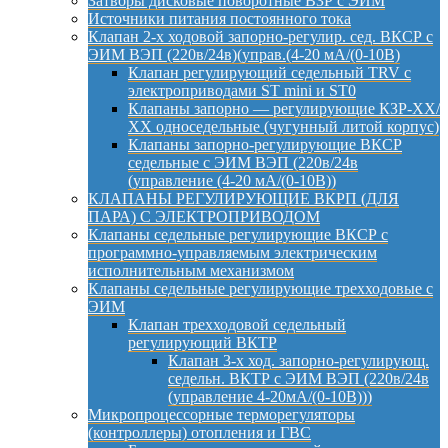
Затворы дисковые поворотные ВЗР с ЭИМ
Источники питания постоянного тока
Клапан 2-х ходовой запорно-регулир. сед. ВКСР с
ЭИМ ВЭП (220в/24в)(управ.(4-20 мА/(0-10В)
Клапан регулирующий седельный TRV с
электроприводами ST mini и ST0
Клапаны запорно — регулирующие КЗР-ХХ/
ХХ односедельные (чугунный литой корпус)
Клапаны запорно-регулирующие ВКСР
седельные с ЭИМ ВЭП (220в/24в
(управление (4-20 мА/(0-10В))
КЛАПАНЫ РЕГУЛИРУЮЩИЕ ВКРП (ДЛЯ
ПАРА) С ЭЛЕКТРОПРИВОДОМ
Клапаны седельные регулирующие ВКСР с
программно-управляемым электрическим
исполнительным механизмом
Клапаны седельные регулирующие трехходовые с
ЭИМ
Клапан трехходовой седельный
регулирующий ВКТР
Клапан 3-х ход. запорно-регулирующ.
седельн. ВКТР с ЭИМ ВЭП (220в/24в
(управление 4-20мА/(0-10В)))
Микропроцессорные терморегуляторы
(контроллеры) отопления и ГВС