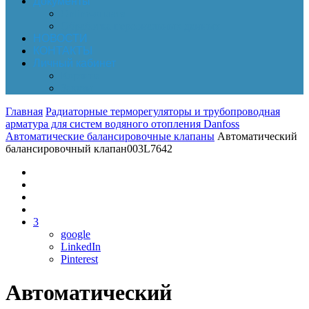
Документы
Online-оплата
Обработка персональных данных
НОВОСТИ
КОНТАКТЫ
Личный кабинет
Корзина
Заказы
Главная
Радиаторные терморегуляторы и трубопроводная
арматура для систем водяного отопления Danfoss
Автоматические балансировочные клапаны
Автоматический
балансировочный клапан003L7642
3
google
LinkedIn
Pinterest
Автоматический