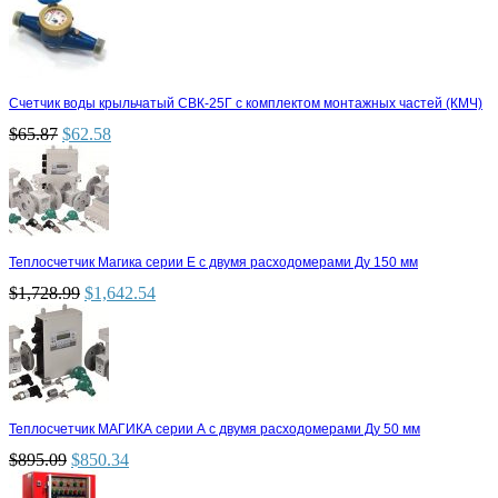
Счетчик воды крыльчатый СВК-25Г с комплектом монтажных частей (КМЧ)
$
65.87
$
62.58
Теплосчетчик Магика серии Е с двумя расходомерами Ду 150 мм
$
1,728.99
$
1,642.54
Теплосчетчик МАГИКА серии А с двумя расходомерами Ду 50 мм
$
895.09
$
850.34