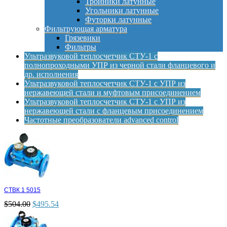
Тройники латунные
Угольники латунные
Футорки латунные
Фильтрующая арматура
Грязевики
Фильтры
Ультразвуковой теплосчетчик СТУ-1 с
полнопроходными УПР из черной стали фланцевого и
др. исполнения
Ультразвуковой теплосчетчик СТУ-1 с УПР из
нержавеющей стали и муфтовым присоединением
Ультразвуковой теплосчетчик СТУ-1 с УПР из
нержавеющей стали с фланцевым присоединением
Частотные преобразователи advanced control
СТВК 1 5015
$
504.00
$
495.54