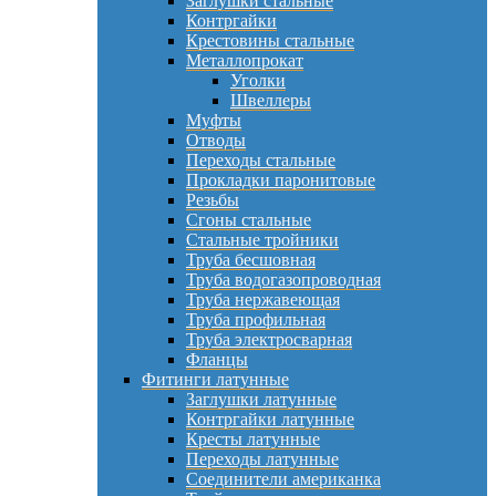
Заглушки стальные
Контргайки
Крестовины стальные
Металлопрокат
Уголки
Швеллеры
Муфты
Отводы
Переходы стальные
Прокладки паронитовые
Резьбы
Сгоны стальные
Стальные тройники
Труба бесшовная
Труба водогазопроводная
Труба нержавеющая
Труба профильная
Труба электросварная
Фланцы
Фитинги латунные
Заглушки латунные
Контргайки латунные
Кресты латунные
Переходы латунные
Соединители американка