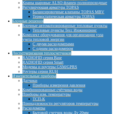
Краны шаровые ALSO фланец полнопроходные
Регулирующая арматура TOPAS
Балансировочные клапаны TOPAS MBV
Термостатическая арматура TOPAS
Блочные решения
Блочные автоматизированные тепловые пункты
Тепловые пункты Тесс Инжиниринг
Комплект оборудования для организации узла
учета тепловой энергии
С двумя расходомерами
С одним расходомером
Диспетчеризация теплосчетчиков
RADIOFID серия Base
RADIOFID серия Smart
Модемы и роутеры GSM/GPRS
Роутеры серии RUH
Измерительные приборы
Датчики
Приборы измерения давления
Комбинированные счётчики воды
Приборы изм. температуры
ТСП-К
Принадлежности регуляторов температуры
Расходомеры
Бытовой счетчик воды Ду 20мм