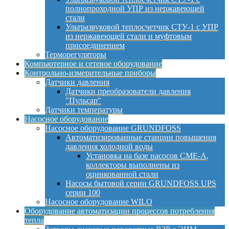
полнопроходной УПР из нержавеющей
стали
Ультразвуковой теплосчетчик СТУ-1 с УПР
из нержавеющей стали и муфтовым
присоединением
Терморегуляторы
Компьютерное и сетевое оборудование
Контрольно-измерительные приборы
Датчики давления
Датчики преобразователи давления
"Пульсар"
Датчики температуры
Насосное оборудование
Насосное оборудование GRUNDFOSS
Автоматизированные станции повышения
давления холодной воды
Установка на базе насосов CME-A,
коллекторы выполнены из
оцинкованной стали
Насосы бытовой серии GRUNDFOSS UPS
серии 100
Насосное оборудование WILO
Оборудование автоматизации процессов потребления
тепла