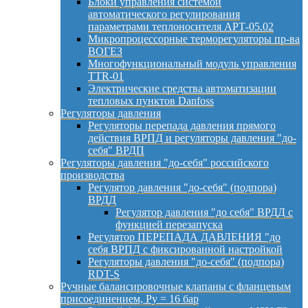
Блоки управления системой
автоматического регулирования
параметрами теплоносителя АРТ-05.02
Микропроцессорные терморегуляторы пр-ва
ВОГЕЗ
Многофункциональный модуль управления
TTR-01
Электрические средства автоматизации
тепловых пунктов Danfoss
Регуляторы давления
Регуляторы перепада давления прямого
действия ВРПД и регуляторы давления "до-
себя" ВРДП
Регуляторы давления "до-себя" российского
производства
Регулятор давления "до-себя" (подпора)
ВРДД
Регулятор давления "до себя" ВРДД с
функцией перезапуска
Регулятор ПЕРЕПАДА ДАВЛЕНИЯ "до
себя ВРПД с фиксированной настройкой
Регуляторы давления "до-себя" (подпора)
RDT-S
Ручные балансировочные клапаны с фланцевым
присоединением, Py = 16 бар