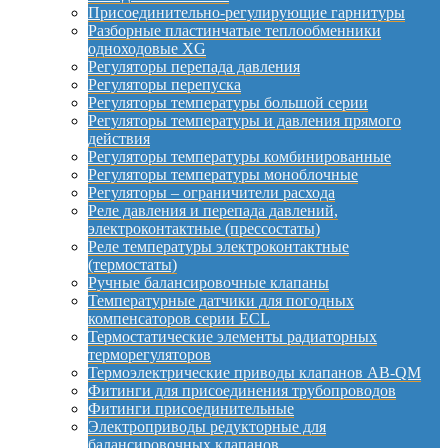
Присоединительно-регулирующие гарнитуры
Разборные пластинчатые теплообменники
одноходовые XG
Регуляторы перепада давления
Регуляторы перепуска
Регуляторы температуры большой серии
Регуляторы температуры и давления прямого
действия
Регуляторы температуры комбинированные
Регуляторы температуры моноблочные
Регуляторы – ограничители расхода
Реле давления и перепада давлений,
электроконтактные (прессостаты)
Реле температуры электроконтактные
(термостаты)
Ручные балансировочные клапаны
Температурные датчики для погодных
компенсаторов серии ECL
Термостатические элементы радиаторных
терморегуляторов
Термоэлектрические приводы клапанов AB-QM
Фитинги для присоединения трубопроводов
Фитинги присоединительные
Электроприводы редукторные для
балансировочных клапанов