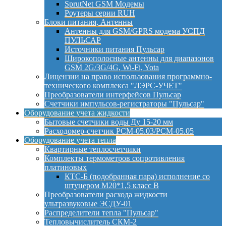
SprutNet GSM Модемы
Роутеры серии RUH
Блоки питания, Антенны
Антенны для GSM/GPRS модема УСПД
ПУЛЬСАР
Источники питания Пульсар
Широкополосные антенны для диапазонов
GSM 2G/3G/4G, Wi-Fi, Yota
Лицензии на право использования программно-
технического комплекса "ЛЭРС-УЧЕТ"
Преобразователи интерфейсов Пульсар
Счетчики импульсов-регистраторы "Пульсар"
Оборудование учета жидкости
Бытовые счетчики воды Ду 15-20 мм
Расходомер-счетчик РСМ-05.03/РСМ-05.05
Оборудование учета тепла
Квартирные теплосчетчики
Комплекты термометров сопротивления
платиновых
КТС-Б (подобранная пара) исполнение со
штуцером М20*1,5 класс B
Преобразователи расхода жидкости
ультразвуковые ЭСДУ-01
Распределители тепла "Пульсар"
Тепловычислитель СКМ-2