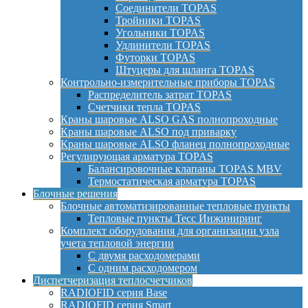
Соединители TOPAS
Тройники TOPAS
Угольники TOPAS
Удлинители TOPAS
Футорки TOPAS
Штуцеры для шланга TOPAS
Контрольно-измерительные приборы TOPAS
Распределитель затрат TOPAS
Счетчики тепла TOPAS
Краны шаровые ALSO GAS полнопроходные
Краны шаровые ALSO под приварку
Краны шаровые ALSO фланец полнопроходные
Регулирующая арматура TOPAS
Балансировочные клапаны TOPAS MBV
Термостатическая арматура TOPAS
Блочные решения
Блочные автоматизированные тепловые пункты
Тепловые пункты Тесс Инжиниринг
Комплект оборудования для организации узла
учета тепловой энергии
С двумя расходомерами
С одним расходомером
Диспетчеризация теплосчетчиков
RADIOFID серия Base
RADIOFID серия Smart