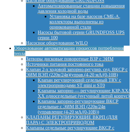
Насосное оборудование GRUNDFOSS
Автоматизированные станции повышения
давления холодной воды
Установка на базе насосов CME-A,
коллекторы выполнены из
оцинкованной стали
Насосы бытовой серии GRUNDFOSS UPS
серии 100
Насосное оборудование WILO
Оборудование автоматизации процессов потребления
тепла
Затворы дисковые поворотные ВЗР с ЭИМ
Источники питания постоянного тока
Клапан 2-х ходовой запорно-регулир. сед. ВКСР с
ЭИМ ВЭП (220в/24в)(управ.(4-20 мА/(0-10В)
Клапан регулирующий седельный TRV с
электроприводами ST mini и ST0
Клапаны запорно — регулирующие КЗР-ХХ/
ХХ односедельные (чугунный литой корпус)
Клапаны запорно-регулирующие ВКСР
седельные с ЭИМ ВЭП (220в/24в
(управление (4-20 мА/(0-10В))
КЛАПАНЫ РЕГУЛИРУЮЩИЕ ВКРП (ДЛЯ
ПАРА) С ЭЛЕКТРОПРИВОДОМ
Клапаны седельные регулирующие ВКСР с