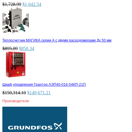
$
1,728.99
$
1,642.54
Теплосчетчик МАГИКА серии А с двумя расходомерами Ду 50 мм
$
895.09
$
850.34
Шкаф управления Грантор АЭП40-016-54КП-21П
$
150,314.10
$
149,671.21
Производители