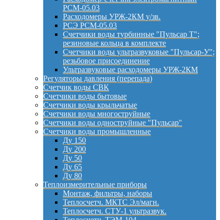
РСМ-05.03
Расходомеры УРЖ-2КМ у/зв.
РСЭ РСМ-05.03
Счетчики воды турбинные "Пульсар Т";
резиновые кольца в комплекте
Счетчики воды ультразвуковые "Пульсар-У";
резьбовое присоединение
Ультразвуковые расходомеры УРЖ-2КМ
Регуляторы давления (перепада)
Счетчик воды СВК
Счетчики воды бытовые
Счетчики воды крыльчатые
Счетчики воды многоструйные
Счетчики воды одноструйные "Пульсар"
Счетчики воды промышленные
Ду 150
Ду 200
Ду 50
Ду 65
Ду 80
Теплоизмерительные приборы
Монтаж, фильтры, наборы
Теплосчетч. МКТС Эл/магн.
Теплосчетч. СТУ-1 ультразвук.
Теплосчетч. ТЭМ-104