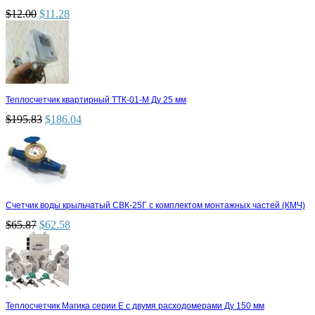
$
12.00
$
11.28
Теплосчетчик квартирный ТТК-01-М Ду 25 мм
$
195.83
$
186.04
Счетчик воды крыльчатый СВК-25Г с комплектом монтажных частей (КМЧ)
$
65.87
$
62.58
Теплосчетчик Магика серии Е с двумя расходомерами Ду 150 мм