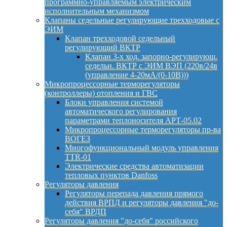
программно-управляемым электрическим
исполнительным механизмом
Клапаны седельные регулирующие трехходовые с
ЭИМ
Клапан трехходовой седельный
регулирующий ВКТР
Клапан 3-х ход. запорно-регулирующ.
седельн. ВКТР с ЭИМ ВЭП (220в/24в
(управление 4-20мА/(0-10В)))
Микропроцессорные терморегуляторы
(контроллеры) отопления и ГВС
Блоки управления системой
автоматического регулирования
параметрами теплоносителя АРТ-05.02
Микропроцессорные терморегуляторы пр-ва
ВОГЕЗ
Многофункциональный модуль управления
TTR-01
Электрические средства автоматизации
тепловых пунктов Danfoss
Регуляторы давления
Регуляторы перепада давления прямого
действия ВРПД и регуляторы давления "до-
себя" ВРДП
Регуляторы давления "до-себя" российского