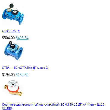
СТВК 1 5015
$
504.00
$
495.54
СТВХ — 50 «СТРИМ» ДГ класс С
$
194.05
$
184.35
Счетчик воды крыльчатый одноструйный ВСКМ 90-15 ДГ «Атлант» Ду 15
(80 мм)