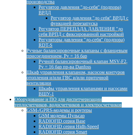
производства
Регулятор давления "до-себя" (подпора)
ВРДД
Регулятор давления "до себя" ВРДД с
функцией перезапуска
Регулятор ПЕРЕПАДА ДАВЛЕНИЯ "до
себя ВРПД с фиксированной настройкой
Регуляторы давления "до-себя" (подпора)
RDT-S
Ручные балансировочные клапаны с фланцевым
присоединением, Py = 16 бар
Ручной балансировочный клапан MSV-F2,
Py = 16 бар пр-ва Danfoss
Шкаф управления клапаном, насосом контуров
отопления и/или ГВС и/или приточной
вентиляции
Шкафы управления клапанами и насосами
ВШУ-1
Оборудование и ПО для диспетчеризации
теплосчетчиков, водосчетчиков и электросчетчиков
GSM-/GPRS-модемы и роутеры
GSM модемы Пульсар
RADIOFID серия Base
RADIOFID серия Hidh-Speed
RADIOFID серия Smart