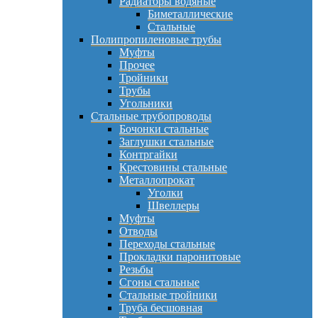
Радиаторы водяные
Биметаллические
Стальные
Полипропиленовые трубы
Муфты
Прочее
Тройники
Трубы
Угольники
Стальные трубопроводы
Бочонки стальные
Заглушки стальные
Контргайки
Крестовины стальные
Металлопрокат
Уголки
Швеллеры
Муфты
Отводы
Переходы стальные
Прокладки паронитовые
Резьбы
Сгоны стальные
Стальные тройники
Труба бесшовная