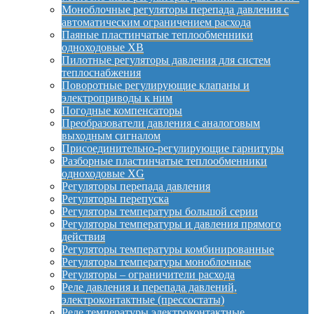
Моноблочные регуляторы перепада давления с
автоматическим ограничением расхода
Паяные пластинчатые теплообменники
одноходовые XB
Пилотные регуляторы давления для систем
теплоснабжения
Поворотные регулирующие клапаны и
электроприводы к ним
Погодные компенсаторы
Преобразователи давления с аналоговым
выходным сигналом
Присоединительно-регулирующие гарнитуры
Разборные пластинчатые теплообменники
одноходовые XG
Регуляторы перепада давления
Регуляторы перепуска
Регуляторы температуры большой серии
Регуляторы температуры и давления прямого
действия
Регуляторы температуры комбинированные
Регуляторы температуры моноблочные
Регуляторы – ограничители расхода
Реле давления и перепада давлений,
электроконтактные (прессостаты)
Реле температуры электроконтактные