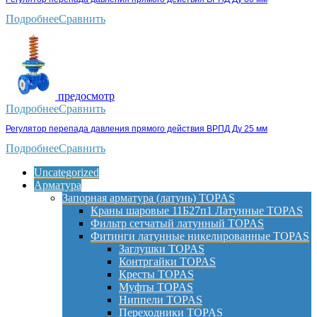
Подробнее
Сравнить
предосмотр
Подробнее
Сравнить
Регулятор перепада давления прямого действия ВРПД Ду 25 мм
Подробнее
Сравнить
Uncategorized
Арматура
Запорная арматура (латунь) TOPAS
Краны шаровые 11Б27п1 Латунные TOPAS
Фильтр сетчатый латунный TOPAS
Фитинги латунные никелированные TOPAS
Заглушки TOPAS
Контргайки TOPAS
Кресты TOPAS
Муфты TOPAS
Ниппели TOPAS
Переходники TOPAS