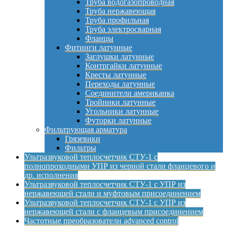
Труба водогазопроводная
Труба нержавеющая
Труба профильная
Труба электросварная
Фланцы
Фитинги латунные
Заглушки латунные
Контргайки латунные
Кресты латунные
Переходы латунные
Соединители американка
Тройники латунные
Угольники латунные
Футорки латунные
Фильтрующая арматура
Грязевики
Фильтры
Ультразвуковой теплосчетчик СТУ-1 с
полнопроходными УПР из черной стали фланцевого и
др. исполнения
Ультразвуковой теплосчетчик СТУ-1 с УПР из
нержавеющей стали и муфтовым присоединением
Ультразвуковой теплосчетчик СТУ-1 с УПР из
нержавеющей стали с фланцевым присоединением
Частотные преобразователи advanced control