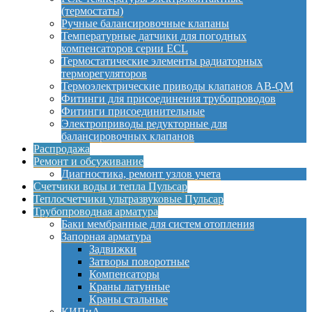
(термостаты)
Ручные балансировочные клапаны
Температурные датчики для погодных
компенсаторов серии ECL
Термостатические элементы радиаторных
терморегуляторов
Термоэлектрические приводы клапанов AB-QM
Фитинги для присоединения трубопроводов
Фитинги присоединительные
Электроприводы редукторные для
балансировочных клапанов
Распродажа
Ремонт и обсуживание
Диагностика, ремонт узлов учета
Счетчики воды и тепла Пульсар
Теплосчетчики ультразвуковые Пульсар
Трубопроводная арматура
Баки мембранные для систем отопления
Запорная арматура
Задвижки
Затворы поворотные
Компенсаторы
Краны латунные
Краны стальные
КИПиА