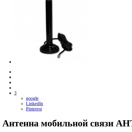
3
google
LinkedIn
Pinterest
Антенна мобильной связи АН