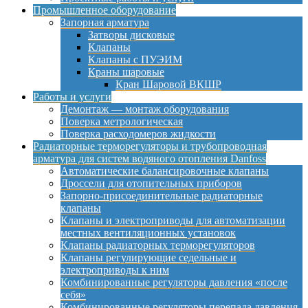
Промышленное оборудование
Запорная арматура
Затворы дисковые
Клапаны
Клапаны с ПУЭИМ
Краны шаровые
Кран Шаровой ВКШР
Работы и услуги
Демонтаж — монтаж оборудования
Поверка метрологическая
Поверка расходомеров жидкости
Радиаторные терморегуляторы и трубопроводная
арматура для систем водяного отопления Danfoss
Автоматические балансировочные клапаны
Дроссели для отопительных приборов
Запорно-присоединительные радиаторные
клапаны
Клапаны и электроприводы для автоматизации
местных вентиляционных установок
Клапаны радиаторных терморегуляторов
Клапаны регулирующие седельные и
электроприводы к ним
Комбинированные регуляторы давления «после
себя»
Комбинированные регуляторы перепада давления