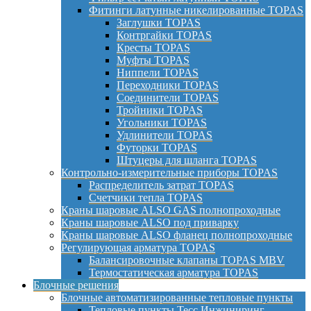
Фитинги латунные никелированные TOPAS
Заглушки TOPAS
Контргайки TOPAS
Кресты TOPAS
Муфты TOPAS
Ниппели TOPAS
Переходники TOPAS
Соединители TOPAS
Тройники TOPAS
Угольники TOPAS
Удлинители TOPAS
Футорки TOPAS
Штуцеры для шланга TOPAS
Контрольно-измерительные приборы TOPAS
Распределитель затрат TOPAS
Счетчики тепла TOPAS
Краны шаровые ALSO GAS полнопроходные
Краны шаровые ALSO под приварку
Краны шаровые ALSO фланец полнопроходные
Регулирующая арматура TOPAS
Балансировочные клапаны TOPAS MBV
Термостатическая арматура TOPAS
Блочные решения
Блочные автоматизированные тепловые пункты
Тепловые пункты Тесс Инжиниринг