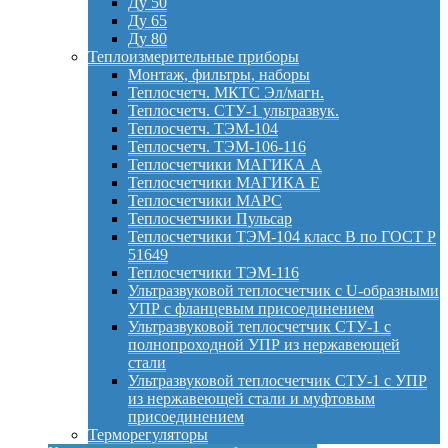
Ду 50
Ду 65
Ду 80
Теплоизмерительные приборы
Монтаж, фильтры, наборы
Теплосчетч. МКТС Эл/магн.
Теплосчетч. СТУ-1 ультразвук.
Теплосчетч. ТЭМ-104
Теплосчетч. ТЭМ-106-116
Теплосчетчики МАГИКА А
Теплосчетчики МАГИКА Е
Теплосчетчики МАРС
Теплосчетчики Пульсар
Теплосчетчики ТЭМ-104 класс B по ГОСТ Р
51649
Теплосчетчики ТЭМ-116
Ультразвуковой теплосчетчик с U-образными
УПР с фланцевым присоединением
Ультразвуковой теплосчетчик СТУ-1 с
полнопроходной УПР из нержавеющей
стали
Ультразвуковой теплосчетчик СТУ-1 с УПР
из нержавеющей стали и муфтовым
присоединением
Терморегуляторы