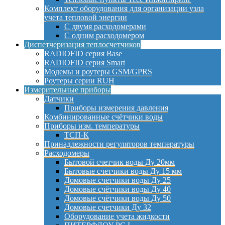
Комплект оборудования для организации узла
учета тепловой энергии
С двумя расходомерами
С одним расходомером
Диспетчеризация теплосчетчиков
RADIOFID серия Base
RADIOFID серия Smart
Модемы и роутеры GSM/GPRS
Роутеры серии RUH
Измерительные приборы
Датчики
Приборы измерения давления
Комбинированные счётчики воды
Приборы изм. температуры
ТСП-К
Принадлежности регуляторов температуры
Расходомеры
Бытовой счетчик воды Ду 20мм
Бытовые счетчики воды Ду 15 мм
Домовые счетчики воды Ду 25
Домовые счётчики воды Ду 40
Домовые счётчики воды Ду 50
Домовые счетчики Ду 32
Оборудование учета жидкости