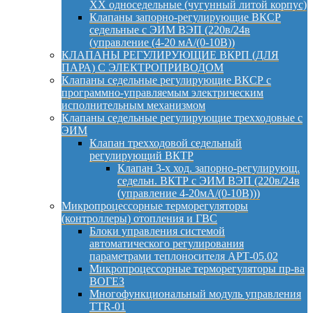
ХХ односедельные (чугунный литой корпус)
Клапаны запорно-регулирующие ВКСР
седельные с ЭИМ ВЭП (220в/24в
(управление (4-20 мА/(0-10В))
КЛАПАНЫ РЕГУЛИРУЮЩИЕ ВКРП (ДЛЯ
ПАРА) С ЭЛЕКТРОПРИВОДОМ
Клапаны седельные регулирующие ВКСР с
программно-управляемым электрическим
исполнительным механизмом
Клапаны седельные регулирующие трехходовые с
ЭИМ
Клапан трехходовой седельный
регулирующий ВКТР
Клапан 3-х ход. запорно-регулирующ.
седельн. ВКТР с ЭИМ ВЭП (220в/24в
(управление 4-20мА/(0-10В)))
Микропроцессорные терморегуляторы
(контроллеры) отопления и ГВС
Блоки управления системой
автоматического регулирования
параметрами теплоносителя АРТ-05.02
Микропроцессорные терморегуляторы пр-ва
ВОГЕЗ
Многофункциональный модуль управления
TTR-01