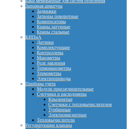
Баки мембранные для систем отопления
Запорная арматура
Задвижки
Затворы поворотные
Компенсаторы
Краны латунные
Краны стальные
КИПиА
Датчики
Комплектующие
Контроллеры
Манометры
Реле давления
Термоманометры
Термометры
Электроприводы
Приборы учета
Модули присоединительные
Счетчики и расходомеры
Крыльчатые
Счетчики с тепловычислителем
Турбинные
Электромагнитные
Тепловычислители
Регулирующие клапана