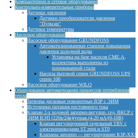
Компьютерное и сетевое оборудование
Контрольно-измерительные приборы
Датчики давления
Датчики преобразователи давления
"Пульсар"
Датчики температуры
Насосное оборудование
Насосное оборудование GRUNDFOSS
Автоматизированные станции повышения
давления холодной воды
Установка на базе насосов CME-A,
коллекторы выполнены из
оцинкованной стали
Насосы бытовой серии GRUNDFOSS UPS
серии 100
Насосное оборудование WILO
Оборудование автоматизации процессов потребления
тепла
Затворы дисковые поворотные ВЗР с ЭИМ
Источники питания постоянного тока
Клапан 2-х ходовой запорно-регулир. сед. ВКСР с
ЭИМ ВЭП (220в/24в)(управ.(4-20 мА/(0-10В)
Клапан регулирующий седельный TRV с
электроприводами ST mini и ST0
Клапаны запорно — регулирующие КЗР-ХХ/