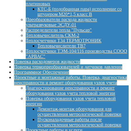
платиновых
КТС-Б (подобранная пара) исполнение со
штуцером М20*1,5 класс B
Преобразователи расхода жидкости
ультразвуковые ЭСДУ-01
Распределители тепла "Пульсар"
Тепловычислитель СКМ-2
Теплосчетчики Т34 ТЕРМОТРОНИК
Тепловычислители ТВ7
Теплосчетчики ТЭМ-104/116 производства СООО
"АРВАС"
Поверка расходомеров жидкости
Поверка термопреобразователей и датчиков давления
Программное Обеспечение
Проектные и монтажные работы. Поверка, диагностика
неисправности и ремонт оборудования узлов учета
Диагностирование неисправности и ремонт
оборудования узлов учета тепловой энергии
Поверка оборудования узлов учета тепловой
энергии
Демонтаж-монтаж оборудования для
осуществления метрологической поверки
Пусконаладочные работы после
осуществления метрологической поверки
Проектные работы и услуги