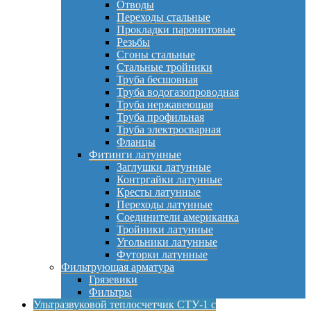
Отводы
Переходы стальные
Прокладки паронитовые
Резьбы
Сгоны стальные
Стальные тройники
Труба бесшовная
Труба водогазопроводная
Труба нержавеющая
Труба профильная
Труба электросварная
Фланцы
Фитинги латунные
Заглушки латунные
Контргайки латунные
Кресты латунные
Переходы латунные
Соединители американка
Тройники латунные
Угольники латунные
Футорки латунные
Фильтрующая арматура
Грязевики
Фильтры
Ультразвуковой теплосчетчик СТУ-1 с