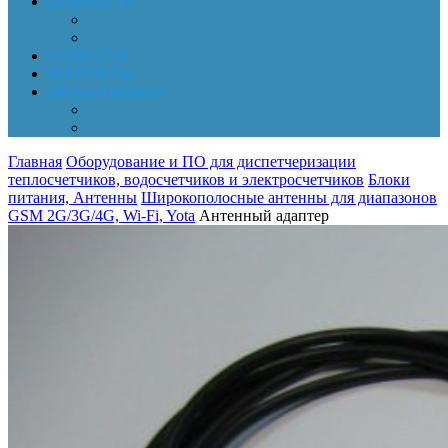
Документы
Online-оплата
Обработка персональных данных
НОВОСТИ
КОНТАКТЫ
Личный кабинет
Корзина
Заказы
Главная
Оборудование и ПО для диспетчеризации
теплосчетчиков, водосчетчиков и электросчетчиков
Блоки
питания, Антенны
Широкополосные антенны для диапазонов
GSM 2G/3G/4G, Wi-Fi, Yota
Антенный адаптер