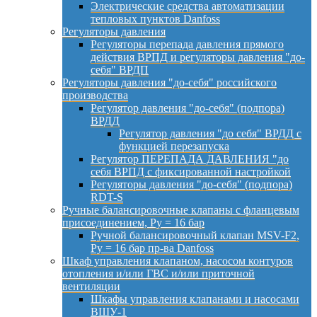
Электрические средства автоматизации
тепловых пунктов Danfoss
Регуляторы давления
Регуляторы перепада давления прямого
действия ВРПД и регуляторы давления "до-
себя" ВРДП
Регуляторы давления "до-себя" российского
производства
Регулятор давления "до-себя" (подпора)
ВРДД
Регулятор давления "до себя" ВРДД с
функцией перезапуска
Регулятор ПЕРЕПАДА ДАВЛЕНИЯ "до
себя ВРПД с фиксированной настройкой
Регуляторы давления "до-себя" (подпора)
RDT-S
Ручные балансировочные клапаны с фланцевым
присоединением, Py = 16 бар
Ручной балансировочный клапан MSV-F2,
Py = 16 бар пр-ва Danfoss
Шкаф управления клапаном, насосом контуров
отопления и/или ГВС и/или приточной
вентиляции
Шкафы управления клапанами и насосами
ВШУ-1