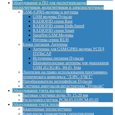
Оборудование и ПО для диспетчеризации
теплосчетчиков, водосчетчиков и электросчетчиков
GSM-/GPRS-модемы и роутеры
GSM модемы Пульсар
RADIOFID серия Base
RADIOFID серия Hidh-Speed
RADIOFID серия Smart
SprutNet GSM Модемы
Роутеры серии RUH
Блоки питания, Антенны
Антенны для GSM/GPRS модема УСПД
ПУЛЬСАР
Источники питания Пульсар
Широкополосные антенны для диапазонов
GSM 2G/3G/4G, Wi-Fi, Yota
Лицензии на право использования программно-
технического комплекса "ЛЭРС-УЧЕТ"
Преобразователи интерфейсов Пульсар
Счетчики импульсов-регистраторы "Пульсар"
Оборудование учета жидкости
Бытовые счетчики воды Ду 15-20 мм
Расходомер-счетчик РСМ-05.03/РСМ-05.05
Оборудование учета тепла
Квартирные теплосчетчики
Комплекты термометров сопротивления