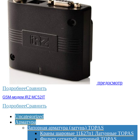
предосмотр
Подробнее
Сравнить
GSM-модем IRZ MC52IT
Подробнее
Сравнить
Uncategorized
Арматура
Запорная арматура (латунь) TOPAS
Краны шаровые 11Б27п1 Латунные TOPAS
Фильтр сетчатый латунный TOPAS