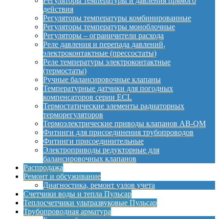
Регуляторы температуры и давления прямого
действия
Регуляторы температуры комбинированные
Регуляторы температуры моноблочные
Регуляторы – ограничители расхода
Реле давления и перепада давлений,
электроконтактные (прессостаты)
Реле температуры электроконтактные
(термостаты)
Ручные балансировочные клапаны
Температурные датчики для погодных
компенсаторов серии ECL
Термостатические элементы радиаторных
терморегуляторов
Термоэлектрические приводы клапанов AB-QM
Фитинги для присоединения трубопроводов
Фитинги присоединительные
Электроприводы редукторные для
балансировочных клапанов
Распродажа
Ремонт и обсуживание
Диагностика, ремонт узлов учета
Счетчики воды и тепла Пульсар
Теплосчетчики ультразвуковые Пульсар
Трубопроводная арматура