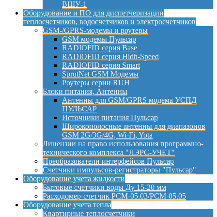
ВШУ-1
Оборудование и ПО для диспетчеризации
теплосчетчиков, водосчетчиков и электросчетчиков
GSM-/GPRS-модемы и роутеры
GSM модемы Пульсар
RADIOFID серия Base
RADIOFID серия Hidh-Speed
RADIOFID серия Smart
SprutNet GSM Модемы
Роутеры серии RUH
Блоки питания, Антенны
Антенны для GSM/GPRS модема УСПД
ПУЛЬСАР
Источники питания Пульсар
Широкополосные антенны для диапазонов
GSM 2G/3G/4G, Wi-Fi, Yota
Лицензии на право использования программно-
технического комплекса "ЛЭРС-УЧЕТ"
Преобразователи интерфейсов Пульсар
Счетчики импульсов-регистраторы "Пульсар"
Оборудование учета жидкости
Бытовые счетчики воды Ду 15-20 мм
Расходомер-счетчик РСМ-05.03/РСМ-05.05
Оборудование учета тепла
Квартирные теплосчетчики