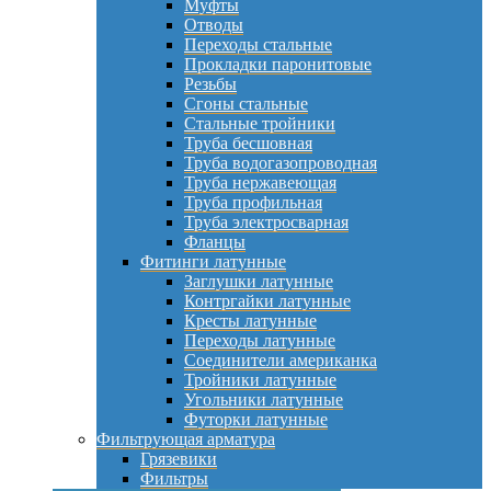
Муфты
Отводы
Переходы стальные
Прокладки паронитовые
Резьбы
Сгоны стальные
Стальные тройники
Труба бесшовная
Труба водогазопроводная
Труба нержавеющая
Труба профильная
Труба электросварная
Фланцы
Фитинги латунные
Заглушки латунные
Контргайки латунные
Кресты латунные
Переходы латунные
Соединители американка
Тройники латунные
Угольники латунные
Футорки латунные
Фильтрующая арматура
Грязевики
Фильтры