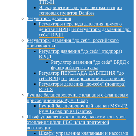
TTR-01
Электрические средства автоматизации
тепловых пунктов Danfoss
Регуляторы давления
Регуляторы перепада давления прямого
действия ВРПД и регуляторы давления "до-
себя" ВРДП
Регуляторы давления "до-себя" российского
производства
Регулятор давления "до-себя" (подпора)
ВРДД
Регулятор давления "до себя" ВРДД с
функцией перезапуска
Регулятор ПЕРЕПАДА ДАВЛЕНИЯ "до
себя ВРПД с фиксированной настройкой
Регуляторы давления "до-себя" (подпора)
RDT-S
Ручные балансировочные клапаны с фланцевым
присоединением, Py = 16 бар
Ручной балансировочный клапан MSV-F2,
Py = 16 бар пр-ва Danfoss
Шкаф управления клапаном, насосом контуров
отопления и/или ГВС и/или приточной
вентиляции
Шкафы управления клапанами и насосами