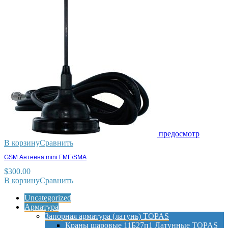
предосмотр
В корзину
Сравнить
GSM Антенна mini FME/SMA
$
300.00
В корзину
Сравнить
Uncategorized
Арматура
Запорная арматура (латунь) TOPAS
Краны шаровые 11Б27п1 Латунные TOPAS