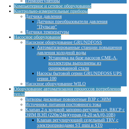
Терморегуляторы
Компьютерное и сетевое оборудование
Контрольно-измерительные приборы
Датчики давления
Датчики преобразователи давления
"Пульсар"
Датчики температуры
Насосное оборудование
Насосное оборудование GRUNDFOSS
Автоматизированные станции повышения
давления холодной воды
Установка на базе насосов CME-A,
коллекторы выполнены из
оцинкованной стали
Насосы бытовой серии GRUNDFOSS UPS
серии 100
Насосное оборудование WILO
Оборудование автоматизации процессов потребления
тепла
Затворы дисковые поворотные ВЗР с ЭИМ
Источники питания постоянного тока
Клапан 2-х ходовой запорно-регулир. сед. ВКСР с
ЭИМ ВЭП (220в/24в)(управ.(4-20 мА/(0-10В)
Клапан регулирующий седельный TRV с
электроприводами ST mini и ST0