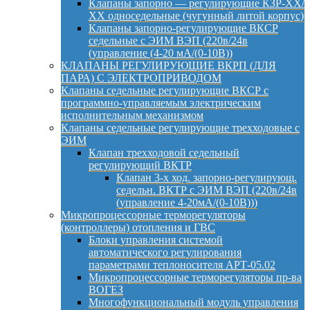
Клапаны запорно — регулирующие КЗР-ХХ/
ХХ односедельные (чугунный литой корпус)
Клапаны запорно-регулирующие ВКСР
седельные с ЭИМ ВЭП (220в/24в
(управление (4-20 мА/(0-10В))
КЛАПАНЫ РЕГУЛИРУЮЩИЕ ВКРП (ДЛЯ
ПАРА) С ЭЛЕКТРОПРИВОДОМ
Клапаны седельные регулирующие ВКСР с
программно-управляемым электрическим
исполнительным механизмом
Клапаны седельные регулирующие трехходовые с
ЭИМ
Клапан трехходовой седельный
регулирующий ВКТР
Клапан 3-х ход. запорно-регулирующ.
седельн. ВКТР с ЭИМ ВЭП (220в/24в
(управление 4-20мА/(0-10В)))
Микропроцессорные терморегуляторы
(контроллеры) отопления и ГВС
Блоки управления системой
автоматического регулирования
параметрами теплоносителя АРТ-05.02
Микропроцессорные терморегуляторы пр-ва
ВОГЕЗ
Многофункциональный модуль управления