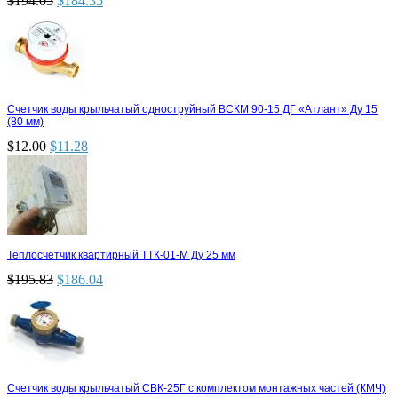
$
194.05
$
184.35
Счетчик воды крыльчатый одноструйный ВСКМ 90-15 ДГ «Атлант» Ду 15
(80 мм)
$
12.00
$
11.28
Теплосчетчик квартирный ТТК-01-М Ду 25 мм
$
195.83
$
186.04
Счетчик воды крыльчатый СВК-25Г с комплектом монтажных частей (КМЧ)