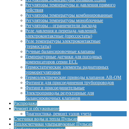
Регуляторы температуры и давления прямого
действия
Регуляторы температуры комбинированные
Регуляторы температуры моноблочные
Регуляторы – ограничители расхода
Реле давления и перепада давлений,
электроконтактные (прессостаты)
Реле температуры электроконтактные
(термостаты)
Ручные балансировочные клапаны
Температурные датчики для погодных
компенсаторов серии ECL
Термостатические элементы радиаторных
терморегуляторов
Термоэлектрические приводы клапанов AB-QM
Фитинги для присоединения трубопроводов
Фитинги присоединительные
Электроприводы редукторные для
балансировочных клапанов
Распродажа
Ремонт и обсуживание
Диагностика, ремонт узлов учета
Счетчики воды и тепла Пульсар
Теплосчетчики ультразвуковые Пульсар