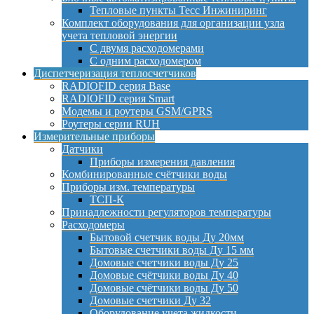
Тепловые пункты Тесс Инжиниринг
Комплект оборудования для организации узла
учета тепловой энергии
С двумя расходомерами
С одним расходомером
Диспетчеризация теплосчетчиков
RADIOFID серия Base
RADIOFID серия Smart
Модемы и роутеры GSM/GPRS
Роутеры серии RUH
Измерительные приборы
Датчики
Приборы измерения давления
Комбинированные счётчики воды
Приборы изм. температуры
ТСП-К
Принадлежности регуляторов температуры
Расходомеры
Бытовой счетчик воды Ду 20мм
Бытовые счетчики воды Ду 15 мм
Домовые счетчики воды Ду 25
Домовые счётчики воды Ду 40
Домовые счётчики воды Ду 50
Домовые счетчики Ду 32
Оборудование учета жидкости