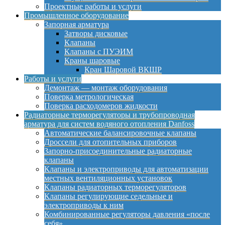
Проектные работы и услуги
Промышленное оборудование
Запорная арматура
Затворы дисковые
Клапаны
Клапаны с ПУЭИМ
Краны шаровые
Кран Шаровой ВКШР
Работы и услуги
Демонтаж — монтаж оборудования
Поверка метрологическая
Поверка расходомеров жидкости
Радиаторные терморегуляторы и трубопроводная
арматура для систем водяного отопления Danfoss
Автоматические балансировочные клапаны
Дроссели для отопительных приборов
Запорно-присоединительные радиаторные
клапаны
Клапаны и электроприводы для автоматизации
местных вентиляционных установок
Клапаны радиаторных терморегуляторов
Клапаны регулирующие седельные и
электроприводы к ним
Комбинированные регуляторы давления «после
себя»