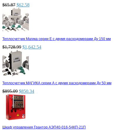
$
65.87
$
62.58
Теплосчетчик Магика серии Е с двумя расходомерами Ду 150 мм
$
1,728.99
$
1,642.54
Теплосчетчик МАГИКА серии А с двумя расходомерами Ду 50 мм
$
895.09
$
850.34
Шкаф управления Грантор АЭП40-016-54КП-21П