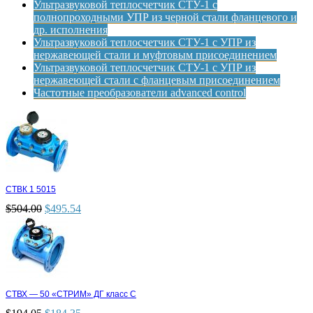
Ультразвуковой теплосчетчик СТУ-1 с
полнопроходными УПР из черной стали фланцевого и
др. исполнения
Ультразвуковой теплосчетчик СТУ-1 с УПР из
нержавеющей стали и муфтовым присоединением
Ультразвуковой теплосчетчик СТУ-1 с УПР из
нержавеющей стали с фланцевым присоединением
Частотные преобразователи advanced control
СТВК 1 5015
$
504.00
$
495.54
СТВХ — 50 «СТРИМ» ДГ класс С