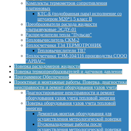
Комплекты термометров сопротивления
платиновых
КТС-Б (подобранная пара) исполнение со
штуцером М20*1,5 класс B
Преобразователи расхода жидкости
ультразвуковые ЭСДУ-01
Распределители тепла "Пульсар"
Тепловычислитель СКМ-2
Теплосчетчики Т34 ТЕРМОТРОНИК
Тепловычислители ТВ7
Теплосчетчики ТЭМ-104/116 производства СООО
"АРВАС"
Поверка расходомеров жидкости
Поверка термопреобразователей и датчиков давления
Программное Обеспечение
Проектные и монтажные работы. Поверка, диагностика
неисправности и ремонт оборудования узлов учета
Диагностирование неисправности и ремонт
оборудования узлов учета тепловой энергии
Поверка оборудования узлов учета тепловой
энергии
Демонтаж-монтаж оборудования для
осуществления метрологической поверки
Пусконаладочные работы после
осуществления метрологической поверки