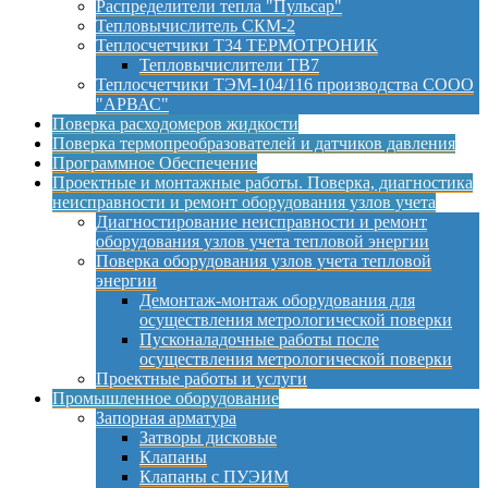
Распределители тепла "Пульсар"
Тепловычислитель СКМ-2
Теплосчетчики Т34 ТЕРМОТРОНИК
Тепловычислители ТВ7
Теплосчетчики ТЭМ-104/116 производства СООО
"АРВАС"
Поверка расходомеров жидкости
Поверка термопреобразователей и датчиков давления
Программное Обеспечение
Проектные и монтажные работы. Поверка, диагностика
неисправности и ремонт оборудования узлов учета
Диагностирование неисправности и ремонт
оборудования узлов учета тепловой энергии
Поверка оборудования узлов учета тепловой
энергии
Демонтаж-монтаж оборудования для
осуществления метрологической поверки
Пусконаладочные работы после
осуществления метрологической поверки
Проектные работы и услуги
Промышленное оборудование
Запорная арматура
Затворы дисковые
Клапаны
Клапаны с ПУЭИМ