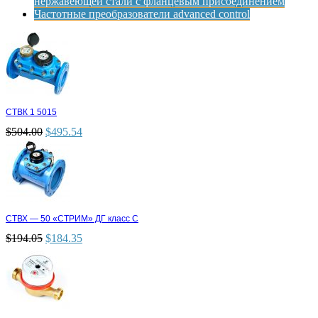
нержавеющей стали с фланцевым присоединением
Частотные преобразователи advanced control
СТВК 1 5015
$
504.00
$
495.54
СТВХ — 50 «СТРИМ» ДГ класс С
$
194.05
$
184.35