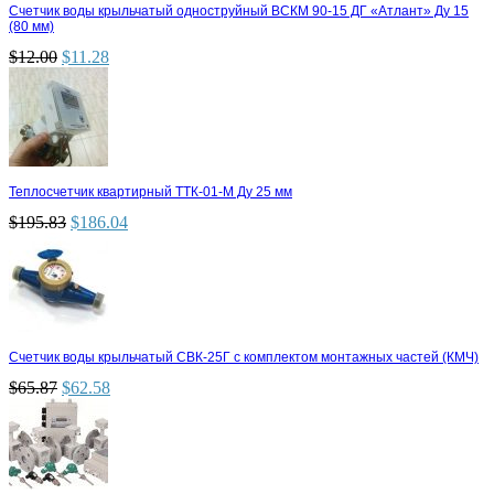
Счетчик воды крыльчатый одноструйный ВСКМ 90-15 ДГ «Атлант» Ду 15
(80 мм)
$
12.00
$
11.28
Теплосчетчик квартирный ТТК-01-М Ду 25 мм
$
195.83
$
186.04
Счетчик воды крыльчатый СВК-25Г с комплектом монтажных частей (КМЧ)
$
65.87
$
62.58