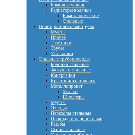
Комплектующие
Радиаторы водяные
Биметаллические
Стальные
Полипропиленовые трубы
Муфты
Прочее
Тройники
Трубы
Угольники
Стальные трубопроводы
Бочонки стальные
Заглушки стальные
Контргайки
Крестовины стальные
Металлопрокат
Уголки
Швеллеры
Муфты
Отводы
Переходы стальные
Прокладки паронитовые
Резьбы
Сгоны стальные
Стальные тройники