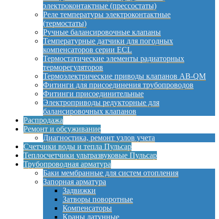
электроконтактные (прессостаты)
Реле температуры электроконтактные
(термостаты)
Ручные балансировочные клапаны
Температурные датчики для погодных
компенсаторов серии ECL
Термостатические элементы радиаторных
терморегуляторов
Термоэлектрические приводы клапанов AB-QM
Фитинги для присоединения трубопроводов
Фитинги присоединительные
Электроприводы редукторные для
балансировочных клапанов
Распродажа
Ремонт и обсуживание
Диагностика, ремонт узлов учета
Счетчики воды и тепла Пульсар
Теплосчетчики ультразвуковые Пульсар
Трубопроводная арматура
Баки мембранные для систем отопления
Запорная арматура
Задвижки
Затворы поворотные
Компенсаторы
Краны латунные