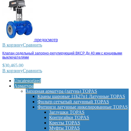
предосмотр
В корзину
Сравнить
Клапан седельный запорно-регулирующий ВКСР Ду 40 мм с концевыми
выключателями
$
30,465.00
В корзину
Сравнить
Uncategorized
Арматура
Запорная арматура (латунь) TOPAS
Краны шаровые 11Б27п1 Латунные TOPAS
Фильтр сетчатый латунный TOPAS
Фитинги латунные никелированные TOPAS
Заглушки TOPAS
Контргайки TOPAS
Кресты TOPAS
Муфты TOPAS