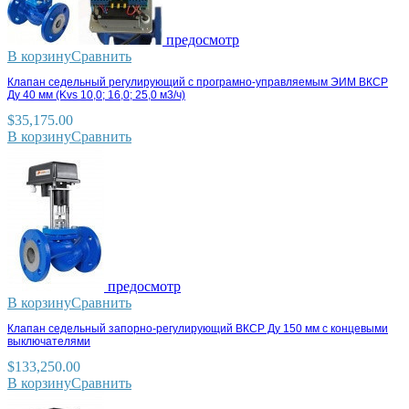
предосмотр
В корзину
Сравнить
Клапан седельный регулирующий с програмно-управляемым ЭИМ ВКСР
Ду 40 мм (Kvs 10,0; 16,0; 25,0 м3/ч)
$
35,175.00
В корзину
Сравнить
предосмотр
В корзину
Сравнить
Клапан седельный запорно-регулирующий ВКСР Ду 150 мм с концевыми
выключателями
$
133,250.00
В корзину
Сравнить