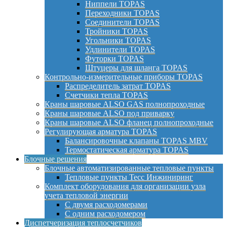
Ниппели TOPAS
Переходники TOPAS
Соединители TOPAS
Тройники TOPAS
Угольники TOPAS
Удлинители TOPAS
Футорки TOPAS
Штуцеры для шланга TOPAS
Контрольно-измерительные приборы TOPAS
Распределитель затрат TOPAS
Счетчики тепла TOPAS
Краны шаровые ALSO GAS полнопроходные
Краны шаровые ALSO под приварку
Краны шаровые ALSO фланец полнопроходные
Регулирующая арматура TOPAS
Балансировочные клапаны TOPAS MBV
Термостатическая арматура TOPAS
Блочные решения
Блочные автоматизированные тепловые пункты
Тепловые пункты Тесс Инжиниринг
Комплект оборудования для организации узла
учета тепловой энергии
С двумя расходомерами
С одним расходомером
Диспетчеризация теплосчетчиков