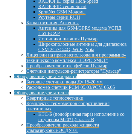
RADIOFID серия Hidh-Speed
RADIOFID серия Smart
SprutNet GSM Модемы
Роутеры серии RUH
Блоки питания, Антенны
Антенны для GSM/GPRS модема УСПД
ПУЛЬСАР
Источники питания Пульсар
Широкополосные антенны для диапазонов
GSM 2G/3G/4G, Wi-Fi, Yota
Лицензии на право использования программно-
технического комплекса "ЛЭРС-УЧЕТ"
Преобразователи интерфейсов Пульсар
Счетчики импульсов-регистраторы "Пульсар"
Оборудование учета жидкости
Бытовые счетчики воды Ду 15-20 мм
Расходомер-счетчик РСМ-05.03/РСМ-05.05
Оборудование учета тепла
Квартирные теплосчетчики
Комплекты термометров сопротивления
платиновых
КТС-Б (подобранная пара) исполнение со
штуцером М20*1,5 класс B
Преобразователи расхода жидкости
ультразвуковые ЭСДУ-01