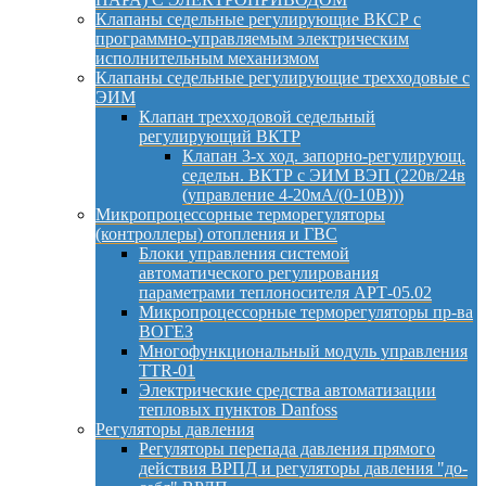
Клапаны седельные регулирующие ВКСР с
программно-управляемым электрическим
исполнительным механизмом
Клапаны седельные регулирующие трехходовые с
ЭИМ
Клапан трехходовой седельный
регулирующий ВКТР
Клапан 3-х ход. запорно-регулирующ.
седельн. ВКТР с ЭИМ ВЭП (220в/24в
(управление 4-20мА/(0-10В)))
Микропроцессорные терморегуляторы
(контроллеры) отопления и ГВС
Блоки управления системой
автоматического регулирования
параметрами теплоносителя АРТ-05.02
Микропроцессорные терморегуляторы пр-ва
ВОГЕЗ
Многофункциональный модуль управления
TTR-01
Электрические средства автоматизации
тепловых пунктов Danfoss
Регуляторы давления
Регуляторы перепада давления прямого
действия ВРПД и регуляторы давления "до-