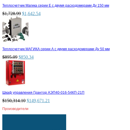
Теплосчетчик Магика серии Е с двумя расходомерами Ду 150 мм
$
1,728.99
$
1,642.54
Теплосчетчик МАГИКА серии А с двумя расходомерами Ду 50 мм
$
895.09
$
850.34
Шкаф управления Грантор АЭП40-016-54КП-21П
$
150,314.10
$
149,671.21
Производители