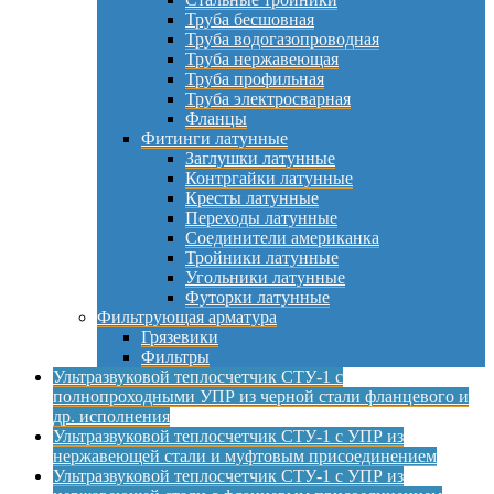
Труба бесшовная
Труба водогазопроводная
Труба нержавеющая
Труба профильная
Труба электросварная
Фланцы
Фитинги латунные
Заглушки латунные
Контргайки латунные
Кресты латунные
Переходы латунные
Соединители американка
Тройники латунные
Угольники латунные
Футорки латунные
Фильтрующая арматура
Грязевики
Фильтры
Ультразвуковой теплосчетчик СТУ-1 с
полнопроходными УПР из черной стали фланцевого и
др. исполнения
Ультразвуковой теплосчетчик СТУ-1 с УПР из
нержавеющей стали и муфтовым присоединением
Ультразвуковой теплосчетчик СТУ-1 с УПР из