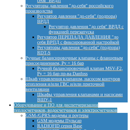
себя" ВРДП
Регуляторы давления "до-себя" российского
производства
Регулятор давления "до-себя" (подпора)
ВРДД
Регулятор давления "до себя" ВРДД с
функцией перезапуска
Регулятор ПЕРЕПАДА ДАВЛЕНИЯ "до
себя ВРПД с фиксированной настройкой
Регуляторы давления "до-себя" (подпора)
RDT-S
Ручные балансировочные клапаны с фланцевым
присоединением, Py = 16 бар
Ручной балансировочный клапан MSV-F2,
Py = 16 бар пр-ва Danfoss
Шкаф управления клапаном, насосом контуров
отопления и/или ГВС и/или приточной
вентиляции
Шкафы управления клапанами и насосами
ВШУ-1
Оборудование и ПО для диспетчеризации
теплосчетчиков, водосчетчиков и электросчетчиков
GSM-/GPRS-модемы и роутеры
GSM модемы Пульсар
RADIOFID серия Base