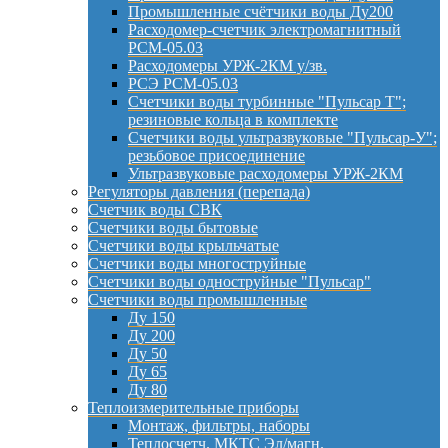
Промышленные счётчики воды Ду200
Расходомер-счетчик электромагнитный
РСМ-05.03
Расходомеры УРЖ-2КМ у/зв.
РСЭ РСМ-05.03
Счетчики воды турбинные "Пульсар Т";
резиновые кольца в комплекте
Счетчики воды ультразвуковые "Пульсар-У";
резьбовое присоединение
Ультразвуковые расходомеры УРЖ-2КМ
Регуляторы давления (перепада)
Счетчик воды СВК
Счетчики воды бытовые
Счетчики воды крыльчатые
Счетчики воды многоструйные
Счетчики воды одноструйные "Пульсар"
Счетчики воды промышленные
Ду 150
Ду 200
Ду 50
Ду 65
Ду 80
Теплоизмерительные приборы
Монтаж, фильтры, наборы
Теплосчетч. МКТС Эл/магн.