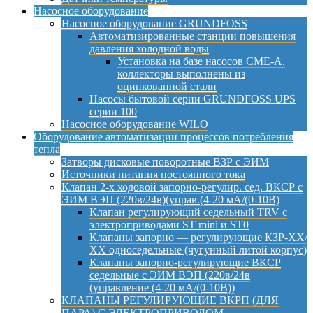
Насосное оборудование
Насосное оборудование GRUNDFOSS
Автоматизированные станции повышения
давления холодной воды
Установка на базе насосов CME-A,
коллекторы выполнены из
оцинкованной стали
Насосы бытовой серии GRUNDFOSS UPS
серии 100
Насосное оборудование WILO
Оборудование автоматизации процессов потребления
тепла
Затворы дисковые поворотные ВЗР с ЭИМ
Источники питания постоянного тока
Клапан 2-х ходовой запорно-регулир. сед. ВКСР с
ЭИМ ВЭП (220в/24в)(управ.(4-20 мА/(0-10В)
Клапан регулирующий седельный TRV с
электроприводами ST mini и ST0
Клапаны запорно — регулирующие КЗР-ХХ/
ХХ односедельные (чугунный литой корпус)
Клапаны запорно-регулирующие ВКСР
седельные с ЭИМ ВЭП (220в/24в
(управление (4-20 мА/(0-10В))
КЛАПАНЫ РЕГУЛИРУЮЩИЕ ВКРП (ДЛЯ
ПАРА) С ЭЛЕКТРОПРИВОДОМ