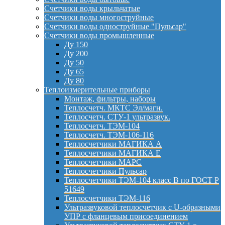
Счетчики воды крыльчатые
Счетчики воды многоструйные
Счетчики воды одноструйные "Пульсар"
Счетчики воды промышленные
Ду 150
Ду 200
Ду 50
Ду 65
Ду 80
Теплоизмерительные приборы
Монтаж, фильтры, наборы
Теплосчетч. МКТС Эл/магн.
Теплосчетч. СТУ-1 ультразвук.
Теплосчетч. ТЭМ-104
Теплосчетч. ТЭМ-106-116
Теплосчетчики МАГИКА А
Теплосчетчики МАГИКА Е
Теплосчетчики МАРС
Теплосчетчики Пульсар
Теплосчетчики ТЭМ-104 класс B по ГОСТ Р
51649
Теплосчетчики ТЭМ-116
Ультразвуковой теплосчетчик с U-образными
УПР с фланцевым присоединением