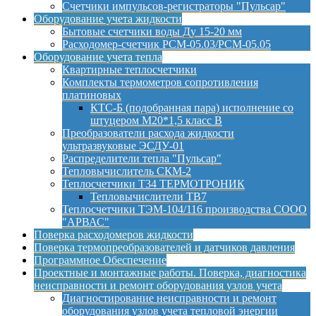
Счетчики импульсов-регистраторы "Пульсар"
Оборудование учета жидкости
Бытовые счетчики воды Ду 15-20 мм
Расходомер-счетчик РСМ-05.03/РСМ-05.05
Оборудование учета тепла
Квартирные теплосчетчики
Комплекты термометров сопротивления
платиновых
КТС-Б (подобранная пара) исполнение со
штуцером М20*1,5 класс B
Преобразователи расхода жидкости
ультразвуковые ЭСДУ-01
Распределители тепла "Пульсар"
Тепловычислитель СКМ-2
Теплосчетчики Т34 ТЕРМОТРОНИК
Тепловычислители ТВ7
Теплосчетчики ТЭМ-104/116 производства СООО
"АРВАС"
Поверка расходомеров жидкости
Поверка термопреобразователей и датчиков давления
Программное Обеспечение
Проектные и монтажные работы. Поверка, диагностика
неисправности и ремонт оборудования узлов учета
Диагностирование неисправности и ремонт
оборудования узлов учета тепловой энергии