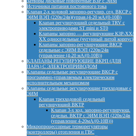
Затворы дисковые поворотные ВЗР с ЭИМ
Источники питания постоянного тока
Клапан 2-х ходовой запорно-регулир. сед. ВКСР с
ЭИМ ВЭП (220в/24в)(управ.(4-20 мА/(0-10В)
Клапан регулирующий седельный TRV с
электроприводами ST mini и ST0
Клапаны запорно — регулирующие КЗР-ХХ/
ХХ односедельные (чугунный литой корпус)
Клапаны запорно-регулирующие ВКСР
седельные с ЭИМ ВЭП (220в/24в
(управление (4-20 мА/(0-10В))
КЛАПАНЫ РЕГУЛИРУЮЩИЕ ВКРП (ДЛЯ
ПАРА) С ЭЛЕКТРОПРИВОДОМ
Клапаны седельные регулирующие ВКСР с
программно-управляемым электрическим
исполнительным механизмом
Клапаны седельные регулирующие трехходовые с
ЭИМ
Клапан трехходовой седельный
регулирующий ВКТР
Клапан 3-х ход. запорно-регулирующ.
седельн. ВКТР с ЭИМ ВЭП (220в/24в
(управление 4-20мА/(0-10В)))
Микропроцессорные терморегуляторы
(контроллеры) отопления и ГВС