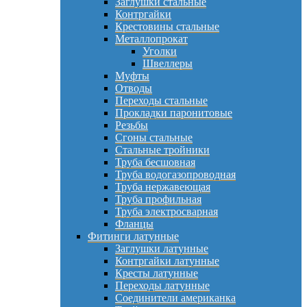
Заглушки стальные
Контргайки
Крестовины стальные
Металлопрокат
Уголки
Швеллеры
Муфты
Отводы
Переходы стальные
Прокладки паронитовые
Резьбы
Сгоны стальные
Стальные тройники
Труба бесшовная
Труба водогазопроводная
Труба нержавеющая
Труба профильная
Труба электросварная
Фланцы
Фитинги латунные
Заглушки латунные
Контргайки латунные
Кресты латунные
Переходы латунные
Соединители американка