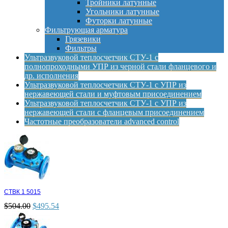
Тройники латунные
Угольники латунные
Футорки латунные
Фильтрующая арматура
Грязевики
Фильтры
Ультразвуковой теплосчетчик СТУ-1 с
полнопроходными УПР из черной стали фланцевого и
др. исполнения
Ультразвуковой теплосчетчик СТУ-1 с УПР из
нержавеющей стали и муфтовым присоединением
Ультразвуковой теплосчетчик СТУ-1 с УПР из
нержавеющей стали с фланцевым присоединением
Частотные преобразователи advanced control
СТВК 1 5015
$
504.00
$
495.54