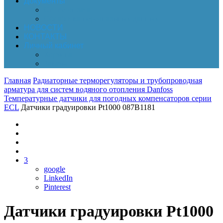
Документы
Online-оплата
Обработка персональных данных
НОВОСТИ
КОНТАКТЫ
Личный кабинет
Корзина
Заказы
Главная
Радиаторные терморегуляторы и трубопроводная
арматура для систем водяного отопления Danfoss
Температурные датчики для погодных компенсаторов серии
ECL
Датчики градуировки Pt1000 087B1181
3
google
LinkedIn
Pinterest
Датчики градуировки Pt1000