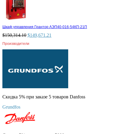
Шкаф управления Грантор АЭП40-016-54КП-21П
$
150,314.10
$
149,671.21
Производители
Скидка 5% при заказе 5 товаров Danfoss
Grundfos