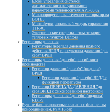
Блоки управления системой
автоматического регулирования
параметрами теплоносителя АРТ-05.02
Микропроцессорные терморегуляторы пр-ва
ВОГЕЗ
Многофункциональный модуль управления
TTR-01
Электрические средства автоматизации
тепловых пунктов Danfoss
Регуляторы давления
Регуляторы перепада давления прямого
действия ВРПД и регуляторы давления "до-
себя" ВРДП
Регуляторы давления "до-себя" российского
производства
Регулятор давления "до-себя" (подпора)
ВРДД
Регулятор давления "до себя" ВРДД с
функцией перезапуска
Регулятор ПЕРЕПАДА ДАВЛЕНИЯ "до
себя ВРПД с фиксированной настройкой
Регуляторы давления "до-себя" (подпора)
RDT-S
Ручные балансировочные клапаны с фланцевым
присоединением, Py = 16 бар