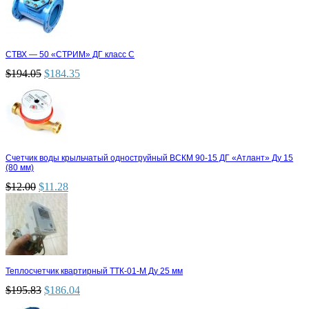
СТВХ — 50 «СТРИМ» ДГ класс С
$
194.05
$
184.35
Счетчик воды крыльчатый одноструйный ВСКМ 90-15 ДГ «Атлант» Ду 15
(80 мм)
$
12.00
$
11.28
Теплосчетчик квартирный ТТК-01-М Ду 25 мм
$
195.83
$
186.04