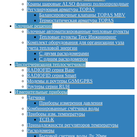
Краны шаровые ALSO фланец полнопроходные
Регулирующая арматура TOPAS
Балансировочные клапаны TOPAS MBV
Термостатическая арматура TOPAS
Блочные решения
Блочные автоматизированные тепловые пункты
Тепловые пункты Тесс Инжиниринг
Комплект оборудования для организации узла
учета тепловой энергии
С двумя расходомерами
С одним расходомером
Диспетчеризация теплосчетчиков
RADIOFID серия Base
RADIOFID серия Smart
Модемы и роутеры GSM/GPRS
Роутеры серии RUH
Измерительные приборы
Датчики
Приборы измерения давления
Комбинированные счётчики воды
Приборы изм. температуры
ТСП-К
Принадлежности регуляторов температуры
Расходомеры
Бытовой счетчик воды Ду 20мм