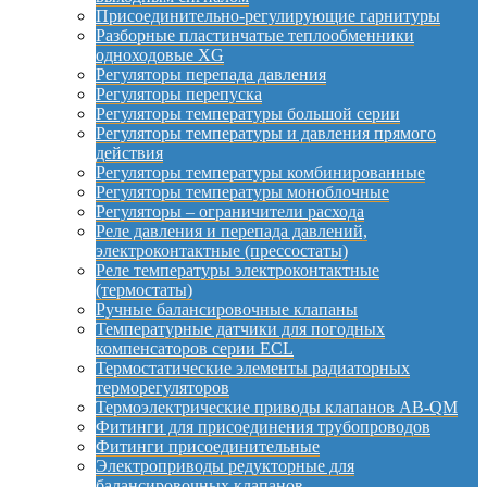
Присоединительно-регулирующие гарнитуры
Разборные пластинчатые теплообменники
одноходовые XG
Регуляторы перепада давления
Регуляторы перепуска
Регуляторы температуры большой серии
Регуляторы температуры и давления прямого
действия
Регуляторы температуры комбинированные
Регуляторы температуры моноблочные
Регуляторы – ограничители расхода
Реле давления и перепада давлений,
электроконтактные (прессостаты)
Реле температуры электроконтактные
(термостаты)
Ручные балансировочные клапаны
Температурные датчики для погодных
компенсаторов серии ECL
Термостатические элементы радиаторных
терморегуляторов
Термоэлектрические приводы клапанов AB-QM
Фитинги для присоединения трубопроводов
Фитинги присоединительные
Электроприводы редукторные для
балансировочных клапанов