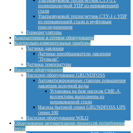
Ультразвуковой теплосчетчик СТУ-1 с
полнопроходной УПР из нержавеющей
стали
Ультразвуковой теплосчетчик СТУ-1 с УПР
из нержавеющей стали и муфтовым
присоединением
Терморегуляторы
Компьютерное и сетевое оборудование
Контрольно-измерительные приборы
Датчики давления
Датчики преобразователи давления
"Пульсар"
Датчики температуры
Насосное оборудование
Насосное оборудование GRUNDFOSS
Автоматизированные станции повышения
давления холодной воды
Установка на базе насосов CME-A,
коллекторы выполнены из
оцинкованной стали
Насосы бытовой серии GRUNDFOSS UPS
серии 100
Насосное оборудование WILO
Оборудование автоматизации процессов потребления
тепла