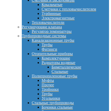
Счетчики и расходомеры
Крыльчатые
Счетчики с тепловычислителем
Турбинные
Электромагнитные
Тепловычислители
Регулирующие клапана
Регулятор температуры
Трубопроводные системы
Канализационные трубы
Трубы
Фитинги
Отопительные приборы
Комплектующие
Радиаторы водяные
Биметаллические
Стальные
Полипропиленовые трубы
Муфты
Прочее
Тройники
Трубы
Угольники
Стальные трубопроводы
Бочонки стальные