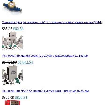
Счетчик воды крыльчатый СВК-25Г с комплектом монтажных частей (КМЧ)
$
65.87
$
62.58
Теплосчетчик Магика серии Е с двумя расходомерами Ду 150 мм
$
1,728.99
$
1,642.54
Теплосчетчик МАГИКА серии А с двумя расходомерами Ду 50 мм
$
895.09
$
850.34