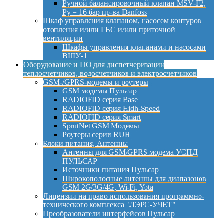
Ручной балансировочный клапан MSV-F2,
Py = 16 бар пр-ва Danfoss
Шкаф управления клапаном, насосом контуров
отопления и/или ГВС и/или приточной
вентиляции
Шкафы управления клапанами и насосами
ВШУ-1
Оборудование и ПО для диспетчеризации
теплосчетчиков, водосчетчиков и электросчетчиков
GSM-/GPRS-модемы и роутеры
GSM модемы Пульсар
RADIOFID серия Base
RADIOFID серия Hidh-Speed
RADIOFID серия Smart
SprutNet GSM Модемы
Роутеры серии RUH
Блоки питания, Антенны
Антенны для GSM/GPRS модема УСПД
ПУЛЬСАР
Источники питания Пульсар
Широкополосные антенны для диапазонов
GSM 2G/3G/4G, Wi-Fi, Yota
Лицензии на право использования программно-
технического комплекса "ЛЭРС-УЧЕТ"
Преобразователи интерфейсов Пульсар