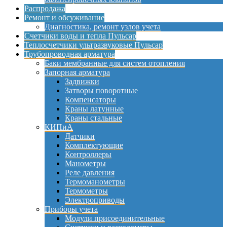
Распродажа
Ремонт и обсуживание
Диагностика, ремонт узлов учета
Счетчики воды и тепла Пульсар
Теплосчетчики ультразвуковые Пульсар
Трубопроводная арматура
Баки мембранные для систем отопления
Запорная арматура
Задвижки
Затворы поворотные
Компенсаторы
Краны латунные
Краны стальные
КИПиА
Датчики
Комплектующие
Контроллеры
Манометры
Реле давления
Термоманометры
Термометры
Электроприводы
Приборы учета
Модули присоединительные