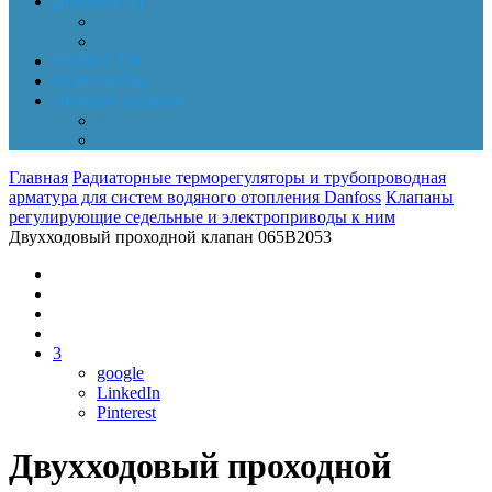
Документы
Online-оплата
Обработка персональных данных
НОВОСТИ
КОНТАКТЫ
Личный кабинет
Корзина
Заказы
Главная
Радиаторные терморегуляторы и трубопроводная
арматура для систем водяного отопления Danfoss
Клапаны
регулирующие седельные и электроприводы к ним
Двухходовый проходной клапан 065B2053
3
google
LinkedIn
Pinterest
Двухходовый проходной