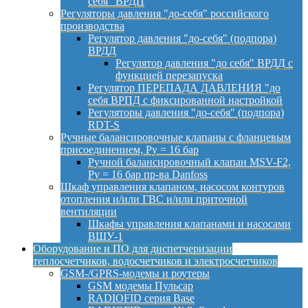
себя" ВРДП
Регуляторы давления "до-себя" российского
производства
Регулятор давления "до-себя" (подпора)
ВРДД
Регулятор давления "до себя" ВРДД с
функцией перезапуска
Регулятор ПЕРЕПАДА ДАВЛЕНИЯ "до
себя ВРПД с фиксированной настройкой
Регуляторы давления "до-себя" (подпора)
RDT-S
Ручные балансировочные клапаны с фланцевым
присоединением, Py = 16 бар
Ручной балансировочный клапан MSV-F2,
Py = 16 бар пр-ва Danfoss
Шкаф управления клапаном, насосом контуров
отопления и/или ГВС и/или приточной
вентиляции
Шкафы управления клапанами и насосами
ВШУ-1
Оборудование и ПО для диспетчеризации
теплосчетчиков, водосчетчиков и электросчетчиков
GSM-/GPRS-модемы и роутеры
GSM модемы Пульсар
RADIOFID серия Base