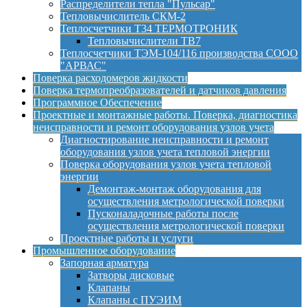
Распределители тепла "Пульсар"
Тепловычислитель СКМ-2
Теплосчетчики Т34 ТЕРМОТРОНИК
Тепловычислители ТВ7
Теплосчетчики ТЭМ-104/116 производства СООО
"АРВАС"
Поверка расходомеров жидкости
Поверка термопреобразователей и датчиков давления
Программное Обеспечение
Проектные и монтажные работы. Поверка, диагностика
неисправности и ремонт оборудования узлов учета
Диагностирование неисправности и ремонт
оборудования узлов учета тепловой энергии
Поверка оборудования узлов учета тепловой
энергии
Демонтаж-монтаж оборудования для
осуществления метрологической поверки
Пусконаладочные работы после
осуществления метрологической поверки
Проектные работы и услуги
Промышленное оборудование
Запорная арматура
Затворы дисковые
Клапаны
Клапаны с ПУЭИМ