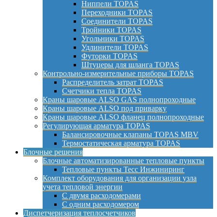
Ниппели TOPAS
Переходники TOPAS
Соединители TOPAS
Тройники TOPAS
Угольники TOPAS
Удлинители TOPAS
Футорки TOPAS
Штуцеры для шланга TOPAS
Контрольно-измерительные приборы TOPAS
Распределитель затрат TOPAS
Счетчики тепла TOPAS
Краны шаровые ALSO GAS полнопроходные
Краны шаровые ALSO под приварку
Краны шаровые ALSO фланец полнопроходные
Регулирующая арматура TOPAS
Балансировочные клапаны TOPAS MBV
Термостатическая арматура TOPAS
Блочные решения
Блочные автоматизированные тепловые пункты
Тепловые пункты Тесс Инжиниринг
Комплект оборудования для организации узла
учета тепловой энергии
С двумя расходомерами
С одним расходомером
Диспетчеризация теплосчетчиков