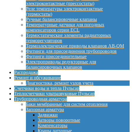
электроконтактные (прессостаты)
Реле температуры электроконтактные
(термостаты)
Ручные балансировочные клапаны
Температурные датчики для погодных
компенсаторов серии ECL
Термостатические элементы радиаторных
терморегуляторов
Термоэлектрические приводы клапанов AB-QM
Фитинги для присоединения трубопроводов
Фитинги присоединительные
Электроприводы редукторные для
балансировочных клапанов
Распродажа
Ремонт и обсуживание
Диагностика, ремонт узлов учета
Счетчики воды и тепла Пульсар
Теплосчетчики ультразвуковые Пульсар
Трубопроводная арматура
Баки мембранные для систем отопления
Запорная арматура
Задвижки
Затворы поворотные
Компенсаторы
Краны латунные