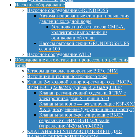
Насосное оборудование
Насосное оборудование GRUNDFOSS
Автоматизированные станции повышения
давления холодной воды
Установка на базе насосов CME-A,
коллекторы выполнены из
оцинкованной стали
Насосы бытовой серии GRUNDFOSS UPS
серии 100
Насосное оборудование WILO
Оборудование автоматизации процессов потребления
тепла
Затворы дисковые поворотные ВЗР с ЭИМ
Источники питания постоянного тока
Клапан 2-х ходовой запорно-регулир. сед. ВКСР с
ЭИМ ВЭП (220в/24в)(управ.(4-20 мА/(0-10В)
Клапан регулирующий седельный TRV с
электроприводами ST mini и ST0
Клапаны запорно — регулирующие КЗР-ХХ/
ХХ односедельные (чугунный литой корпус)
Клапаны запорно-регулирующие ВКСР
седельные с ЭИМ ВЭП (220в/24в
(управление (4-20 мА/(0-10В))
КЛАПАНЫ РЕГУЛИРУЮЩИЕ ВКРП (ДЛЯ
ПАРА) С ЭЛЕКТРОПРИВОДОМ