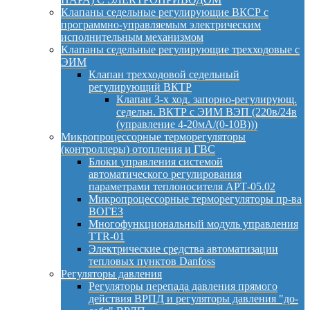
Клапаны седельные регулирующие ВКСР с
программно-управляемым электрическим
исполнительным механизмом
Клапаны седельные регулирующие трехходовые с
ЭИМ
Клапан трехходовой седельный
регулирующий ВКТР
Клапан 3-х ход. запорно-регулирующ.
седельн. ВКТР с ЭИМ ВЭП (220в/24в
(управление 4-20мА/(0-10В)))
Микропроцессорные терморегуляторы
(контроллеры) отопления и ГВС
Блоки управления системой
автоматического регулирования
параметрами теплоносителя АРТ-05.02
Микропроцессорные терморегуляторы пр-ва
ВОГЕЗ
Многофункциональный модуль управления
TTR-01
Электрические средства автоматизации
тепловых пунктов Danfoss
Регуляторы давления
Регуляторы перепада давления прямого
действия ВРПД и регуляторы давления "до-