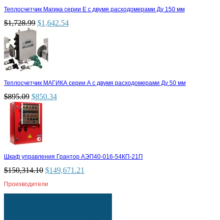
Теплосчетчик Магика серии Е с двумя расходомерами Ду 150 мм
$
1,728.99
$
1,642.54
Теплосчетчик МАГИКА серии А с двумя расходомерами Ду 50 мм
$
895.09
$
850.34
Шкаф управления Грантор АЭП40-016-54КП-21П
$
150,314.10
$
149,671.21
Производители