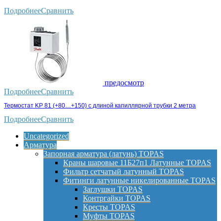
Подробнее
Сравнить
предосмотр
Подробнее
Сравнить
Термостат KP 81 (+80…+150) с длиной капиллярной трубки 2 метра
Подробнее
Сравнить
Uncategorized
Арматура
Запорная арматура (латунь) TOPAS
Краны шаровые 11Б27п1 Латунные TOPAS
Фильтр сетчатый латунный TOPAS
Фитинги латунные никелированные TOPAS
Заглушки TOPAS
Контргайки TOPAS
Кресты TOPAS
Муфты TOPAS