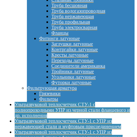
Труба бесшовная
Труба водогазопроводная
Труба нержавеющая
Труба профильная
Труба электросварная
Фланцы
Фитинги латунные
Заглушки латунные
Контргайки латунные
Кресты латунные
Переходы латунные
Соединители американка
Тройники латунные
Угольники латунные
Футорки латунные
Фильтрующая арматура
Грязевики
Фильтры
Ультразвуковой теплосчетчик СТУ-1 с
полнопроходными УПР из черной стали фланцевого и
др. исполнения
Ультразвуковой теплосчетчик СТУ-1 с УПР из
нержавеющей стали и муфтовым присоединением
Ультразвуковой теплосчетчик СТУ-1 с УПР из