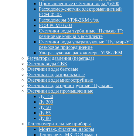
Промышленные счётчики воды Ду200
Расходомер-счетчик электромагнитный
РСМ-05.03
Расходомеры УРЖ-2КМ у/зв.
РСЭ РСМ-05.03
Счетчики воды турбинные "Пульсар Т";
резиновые кольца в комплекте
Счетчики воды ультразвуковые "Пульсар-У";
резьбовое присоединение
Ультразвуковые расходомеры УРЖ-2КМ
Регуляторы давления (перепада)
Счетчик воды СВК
Счетчики воды бытовые
Счетчики воды крыльчатые
Счетчики воды многоструйные
Счетчики воды одноструйные "Пульсар"
Счетчики воды промышленные
Ду 150
Ду 200
Ду 50
Ду 65
Ду 80
Теплоизмерительные приборы
Монтаж, фильтры, наборы
Теплосчетч. МКТС Эл/магн.