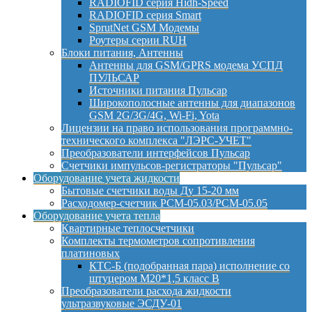
RADIOFID серия Hidh-Speed
RADIOFID серия Smart
SprutNet GSM Модемы
Роутеры серии RUH
Блоки питания, Антенны
Антенны для GSM/GPRS модема УСПД
ПУЛЬСАР
Источники питания Пульсар
Широкополосные антенны для диапазонов
GSM 2G/3G/4G, Wi-Fi, Yota
Лицензии на право использования программно-
технического комплекса "ЛЭРС-УЧЕТ"
Преобразователи интерфейсов Пульсар
Счетчики импульсов-регистраторы "Пульсар"
Оборудование учета жидкости
Бытовые счетчики воды Ду 15-20 мм
Расходомер-счетчик РСМ-05.03/РСМ-05.05
Оборудование учета тепла
Квартирные теплосчетчики
Комплекты термометров сопротивления
платиновых
КТС-Б (подобранная пара) исполнение со
штуцером М20*1,5 класс B
Преобразователи расхода жидкости
ультразвуковые ЭСДУ-01