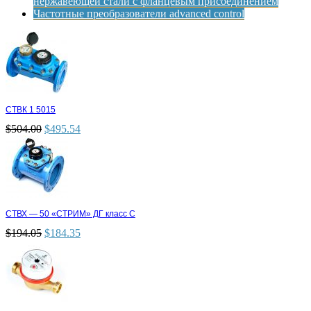
нержавеющей стали с фланцевым присоединением
Частотные преобразователи advanced control
СТВК 1 5015
$
504.00
$
495.54
СТВХ — 50 «СТРИМ» ДГ класс С
$
194.05
$
184.35