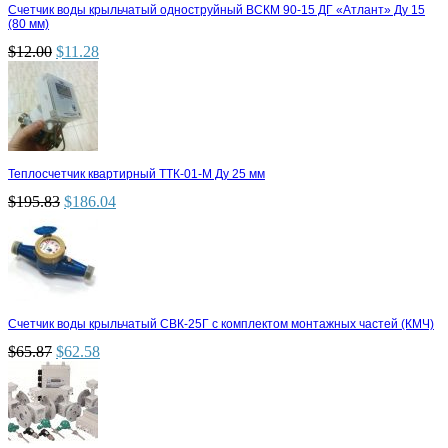
Счетчик воды крыльчатый одноструйный ВСКМ 90-15 ДГ «Атлант» Ду 15
(80 мм)
$
12.00
$
11.28
Теплосчетчик квартирный ТТК-01-М Ду 25 мм
$
195.83
$
186.04
Счетчик воды крыльчатый СВК-25Г с комплектом монтажных частей (КМЧ)
$
65.87
$
62.58