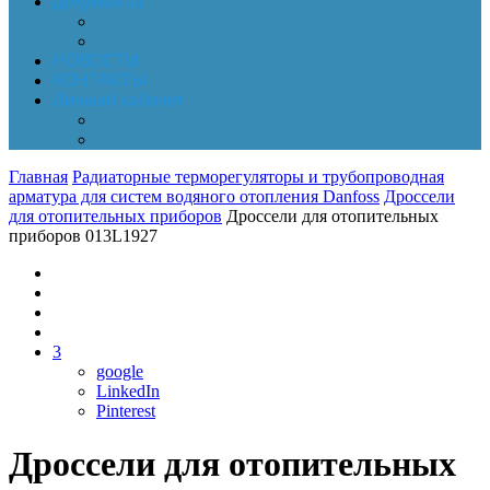
Документы
Online-оплата
Обработка персональных данных
НОВОСТИ
КОНТАКТЫ
Личный кабинет
Корзина
Заказы
Главная
Радиаторные терморегуляторы и трубопроводная
арматура для систем водяного отопления Danfoss
Дроссели
для отопительных приборов
Дроссели для отопительных
приборов 013L1927
3
google
LinkedIn
Pinterest
Дроссели для отопительных