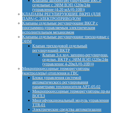
Клапаны запорно-регулирующие ВКСР
седельные с ЭИМ ВЭП (220в/24в
(управление (4-20 мА/(0-10В))
КЛАПАНЫ РЕГУЛИРУЮЩИЕ ВКРП (ДЛЯ
ПАРА) С ЭЛЕКТРОПРИВОДОМ
Клапаны седельные регулирующие ВКСР с
программно-управляемым электрическим
исполнительным механизмом
Клапаны седельные регулирующие трехходовые с
ЭИМ
Клапан трехходовой седельный
регулирующий ВКТР
Клапан 3-х ход. запорно-регулирующ.
седельн. ВКТР с ЭИМ ВЭП (220в/24в
(управление 4-20мА/(0-10В)))
Микропроцессорные терморегуляторы
(контроллеры) отопления и ГВС
Блоки управления системой
автоматического регулирования
параметрами теплоносителя АРТ-05.02
Микропроцессорные терморегуляторы пр-ва
ВОГЕЗ
Многофункциональный модуль управления
TTR-01
Электрические средства автоматизации