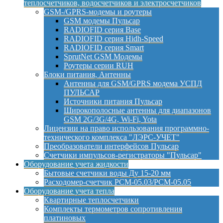
теплосчетчиков, водосчетчиков и электросчетчиков
GSM-/GPRS-модемы и роутеры
GSM модемы Пульсар
RADIOFID серия Base
RADIOFID серия Hidh-Speed
RADIOFID серия Smart
SprutNet GSM Модемы
Роутеры серии RUH
Блоки питания, Антенны
Антенны для GSM/GPRS модема УСПД
ПУЛЬСАР
Источники питания Пульсар
Широкополосные антенны для диапазонов
GSM 2G/3G/4G, Wi-Fi, Yota
Лицензии на право использования программно-
технического комплекса "ЛЭРС-УЧЕТ"
Преобразователи интерфейсов Пульсар
Счетчики импульсов-регистраторы "Пульсар"
Оборудование учета жидкости
Бытовые счетчики воды Ду 15-20 мм
Расходомер-счетчик РСМ-05.03/РСМ-05.05
Оборудование учета тепла
Квартирные теплосчетчики
Комплекты термометров сопротивления
платиновых