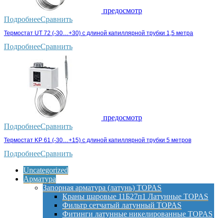
предосмотр
Подробнее
Сравнить
Термостат UT 72 (-30…+30) с длиной капиллярной трубки 1,5 метра
Подробнее
Сравнить
предосмотр
Подробнее
Сравнить
Термостат KP 61 (-30…+15) с длиной капиллярной трубки 5 метров
Подробнее
Сравнить
Uncategorized
Арматура
Запорная арматура (латунь) TOPAS
Краны шаровые 11Б27п1 Латунные TOPAS
Фильтр сетчатый латунный TOPAS
Фитинги латунные никелированные TOPAS