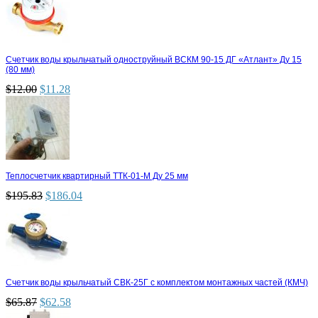
Счетчик воды крыльчатый одноструйный ВСКМ 90-15 ДГ «Атлант» Ду 15
(80 мм)
$
12.00
$
11.28
Теплосчетчик квартирный ТТК-01-М Ду 25 мм
$
195.83
$
186.04
Счетчик воды крыльчатый СВК-25Г с комплектом монтажных частей (КМЧ)
$
65.87
$
62.58