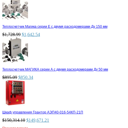
Теплосчетчик Магика серии Е с двумя расходомерами Ду 150 мм
$
1,728.99
$
1,642.54
Теплосчетчик МАГИКА серии А с двумя расходомерами Ду 50 мм
$
895.09
$
850.34
Шкаф управления Грантор АЭП40-016-54КП-21П
$
150,314.10
$
149,671.21