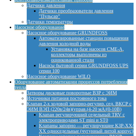
Датчики давления
Датчики преобразователи давления
"Пульсар"
Датчики температуры
Насосное оборудование
Насосное оборудование GRUNDFOSS
Автоматизированные станции повышения
давления холодной воды
Установка на базе насосов CME-A,
коллекторы выполнены из
оцинкованной стали
Насосы бытовой серии GRUNDFOSS UPS
серии 100
Насосное оборудование WILO
Оборудование автоматизации процессов потребления
тепла
Затворы дисковые поворотные ВЗР с ЭИМ
Источники питания постоянного тока
Клапан 2-х ходовой запорно-регулир. сед. ВКСР с
ЭИМ ВЭП (220в/24в)(управ.(4-20 мА/(0-10В)
Клапан регулирующий седельный TRV с
электроприводами ST mini и ST0
Клапаны запорно — регулирующие КЗР-ХХ/
ХХ односедельные (чугунный литой корпус)