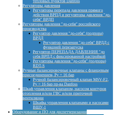
тепловых пунктов Danfoss
Регуляторы давления
Регуляторы перепада давления прямого
действия ВРПД и регуляторы давления "до-
себя" ВРДП
Регуляторы давления "до-себя" российского
производства
Регулятор давления "до-себя" (подпора)
ВРДД
Регулятор давления "до себя" ВРДД с
функцией перезапуска
Регулятор ПЕРЕПАДА ДАВЛЕНИЯ "до
себя ВРПД с фиксированной настройкой
Регуляторы давления "до-себя" (подпора)
RDT-S
Ручные балансировочные клапаны с фланцевым
присоединением, Py = 16 бар
Ручной балансировочный клапан MSV-F2,
Py = 16 бар пр-ва Danfoss
Шкаф управления клапаном, насосом контуров
отопления и/или ГВС и/или приточной
вентиляции
Шкафы управления клапанами и насосами
ВШУ-1
Оборудование и ПО для диспетчеризации