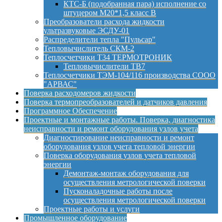
КТС-Б (подобранная пара) исполнение со
штуцером М20*1,5 класс B
Преобразователи расхода жидкости
ультразвуковые ЭСДУ-01
Распределители тепла "Пульсар"
Тепловычислитель СКМ-2
Теплосчетчики Т34 ТЕРМОТРОНИК
Тепловычислители ТВ7
Теплосчетчики ТЭМ-104/116 производства СООО
"АРВАС"
Поверка расходомеров жидкости
Поверка термопреобразователей и датчиков давления
Программное Обеспечение
Проектные и монтажные работы. Поверка, диагностика
неисправности и ремонт оборудования узлов учета
Диагностирование неисправности и ремонт
оборудования узлов учета тепловой энергии
Поверка оборудования узлов учета тепловой
энергии
Демонтаж-монтаж оборудования для
осуществления метрологической поверки
Пусконаладочные работы после
осуществления метрологической поверки
Проектные работы и услуги
Промышленное оборудование