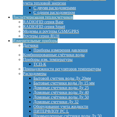
учета тепловой энергии
С двумя расходомерами
С одним расходомером
Диспетчеризация теплосчетчиков
RADIOFID серия Base
RADIOFID серия Smart
Модемы и роутеры GSM/GPRS
Роутеры серии RUH
Измерительные приборы
Датчики
Приборы измерения давления
Комбинированные счётчики воды
Приборы изм. температуры
ТСП-К
Принадлежности регуляторов температуры
Расходомеры
Бытовой счетчик воды Ду 20мм
Бытовые счетчики воды Ду 15 мм
Домовые счетчики воды Ду 25
Домовые счётчики воды Ду 40
Домовые счётчики воды Ду 50
Домовые счетчики Ду 32
Оборудование учета жидкости
ПИТЕРФЛОУ РС L
Промышленные счётчики воды Ду 50