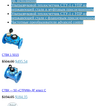
др. исполнения
Ультразвуковой теплосчетчик СТУ-1 с УПР из
нержавеющей стали и муфтовым присоединением
Ультразвуковой теплосчетчик СТУ-1 с УПР из
нержавеющей стали с фланцевым присоединением
Частотные преобразователи advanced control
СТВК 1 5015
$
504.00
$
495.54
СТВХ — 50 «СТРИМ» ДГ класс С
$
194.05
$
184.35