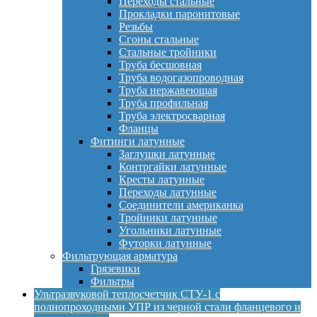
Переходы стальные
Прокладки паронитовые
Резьбы
Сгоны стальные
Стальные тройники
Труба бесшовная
Труба водогазопроводная
Труба нержавеющая
Труба профильная
Труба электросварная
Фланцы
Фитинги латунные
Заглушки латунные
Контргайки латунные
Кресты латунные
Переходы латунные
Соединители американка
Тройники латунные
Угольники латунные
Футорки латунные
Фильтрующая арматура
Грязевики
Фильтры
Ультразвуковой теплосчетчик СТУ-1 с
полнопроходными УПР из черной стали фланцевого и