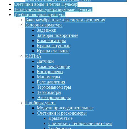
Счетчики воды и тепла Пульсар
Теплосчетчики ультразвуковые Пульсар
Трубопроводная арматура
Баки мембранные для систем отопления
Запорная арматура
Задвижки
Затворы поворотные
Компенсаторы
Краны латунные
Краны стальные
КИПиА
Датчики
Комплектующие
Контроллеры
Манометры
Реле давления
Термоманометры
Термометры
Электроприводы
Приборы учета
Модули присоединительные
Счетчики и расходомеры
Крыльчатые
Счетчики с тепловычислителем
Турбинные