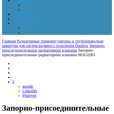
Документы
Online-оплата
Обработка персональных данных
НОВОСТИ
КОНТАКТЫ
Личный кабинет
Корзина
Заказы
Главная
Радиаторные терморегуляторы и трубопроводная
арматура для систем водяного отопления Danfoss
Запорно-
присоединительные радиаторные клапаны
Запорно-
присоединительные радиаторные клапаны 003L0283
3
google
LinkedIn
Pinterest
Запорно-присоединительные