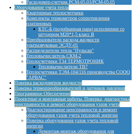
Расходомер-счетчик РСМ-05.03/РСМ-05.05
Оборудование учета тепла
Квартирные теплосчетчики
Комплекты термометров сопротивления
платиновых
КТС-Б (подобранная пара) исполнение со
штуцером М20*1,5 класс B
Преобразователи расхода жидкости
ультразвуковые ЭСДУ-01
Распределители тепла "Пульсар"
Тепловычислитель СКМ-2
Теплосчетчики Т34 ТЕРМОТРОНИК
Тепловычислители ТВ7
Теплосчетчики ТЭМ-104/116 производства СООО
"АРВАС"
Поверка расходомеров жидкости
Поверка термопреобразователей и датчиков давления
Программное Обеспечение
Проектные и монтажные работы. Поверка, диагностика
неисправности и ремонт оборудования узлов учета
Диагностирование неисправности и ремонт
оборудования узлов учета тепловой энергии
Поверка оборудования узлов учета тепловой
энергии
Демонтаж-монтаж оборудования для