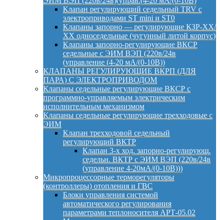
ЭИМ ВЭП (220в/24в)(управ.(4-20 мА/(0-10В)
Клапан регулирующий седельный TRV с
электроприводами ST mini и ST0
Клапаны запорно — регулирующие КЗР-ХХ/
ХХ односедельные (чугунный литой корпус)
Клапаны запорно-регулирующие ВКСР
седельные с ЭИМ ВЭП (220в/24в
(управление (4-20 мА/(0-10В))
КЛАПАНЫ РЕГУЛИРУЮЩИЕ ВКРП (ДЛЯ
ПАРА) С ЭЛЕКТРОПРИВОДОМ
Клапаны седельные регулирующие ВКСР с
программно-управляемым электрическим
исполнительным механизмом
Клапаны седельные регулирующие трехходовые с
ЭИМ
Клапан трехходовой седельный
регулирующий ВКТР
Клапан 3-х ход. запорно-регулирующ.
седельн. ВКТР с ЭИМ ВЭП (220в/24в
(управление 4-20мА/(0-10В)))
Микропроцессорные терморегуляторы
(контроллеры) отопления и ГВС
Блоки управления системой
автоматического регулирования
параметрами теплоносителя АРТ-05.02