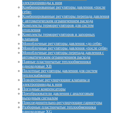
электроприводы к ним
Комбинированные регуляторы давления «после
себя»
Комбинированные регуляторы перепада давления
с автоматическим ограничением расхода
Комплекты терморегуляторов для систем
отопления
Комплекты терморегуляторов и запорных
клапанов
Моноблочные регуляторы давления «до себя»
Моноблочные регуляторы давления «после себя»
Моноблочные регуляторы перепада давления с
автоматическим ограничением расхода
Паяные пластинчатые теплообменники
одноходовые XB
Пилотные регуляторы давления для систем
теплоснабжения
Поворотные регулирующие клапаны и
электроприводы к ним
Погодные компенсаторы
Преобразователи давления с аналоговым
выходным сигналом
Присоединительно-регулирующие гарнитуры
Разборные пластинчатые теплообменники
одноходовые XG