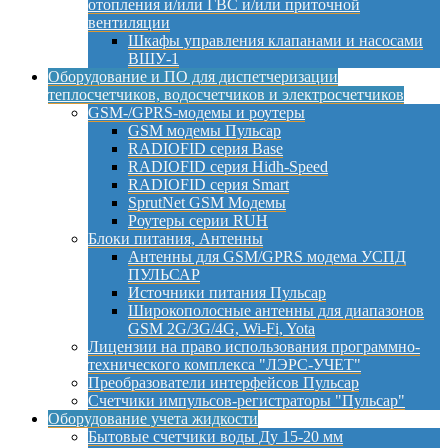
отопления и/или ГВС и/или приточной
вентиляции
Шкафы управления клапанами и насосами
ВШУ-1
Оборудование и ПО для диспетчеризации
теплосчетчиков, водосчетчиков и электросчетчиков
GSM-/GPRS-модемы и роутеры
GSM модемы Пульсар
RADIOFID серия Base
RADIOFID серия Hidh-Speed
RADIOFID серия Smart
SprutNet GSM Модемы
Роутеры серии RUH
Блоки питания, Антенны
Антенны для GSM/GPRS модема УСПД
ПУЛЬСАР
Источники питания Пульсар
Широкополосные антенны для диапазонов
GSM 2G/3G/4G, Wi-Fi, Yota
Лицензии на право использования программно-
технического комплекса "ЛЭРС-УЧЕТ"
Преобразователи интерфейсов Пульсар
Счетчики импульсов-регистраторы "Пульсар"
Оборудование учета жидкости
Бытовые счетчики воды Ду 15-20 мм