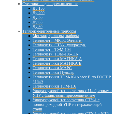
Счетчики воды промышленные
Ду 150
Ду 200
Ду 50
Ду 65
Ду 80
Теплоизмерительные приборы
Монтаж, фильтры, наборы
Теплосчетч. МКТС Эл/магн.
Теплосчетч. СТУ-1 ультразвук.
Теплосчетч. ТЭМ-104
Теплосчетч. ТЭМ-106-116
Теплосчетчики МАГИКА А
Теплосчетчики МАГИКА Е
Теплосчетчики МАРС
Теплосчетчики Пульсар
Теплосчетчики ТЭМ-104 класс B по ГОСТ Р
51649
Теплосчетчики ТЭМ-116
Ультразвуковой теплосчетчик с U-образными
УПР с фланцевым присоединением
Ультразвуковой теплосчетчик СТУ-1 с
полнопроходной УПР из нержавеющей
стали
Ультразвуковой теплосчетчик СТУ-1 с УПР