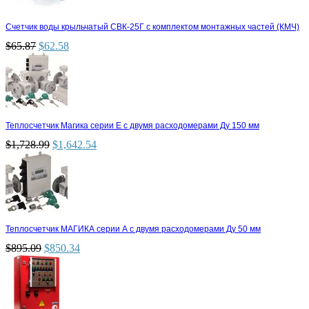
Счетчик воды крыльчатый СВК-25Г с комплектом монтажных частей (КМЧ)
$
65.87
$
62.58
Теплосчетчик Магика серии Е с двумя расходомерами Ду 150 мм
$
1,728.99
$
1,642.54
Теплосчетчик МАГИКА серии А с двумя расходомерами Ду 50 мм
$
895.09
$
850.34