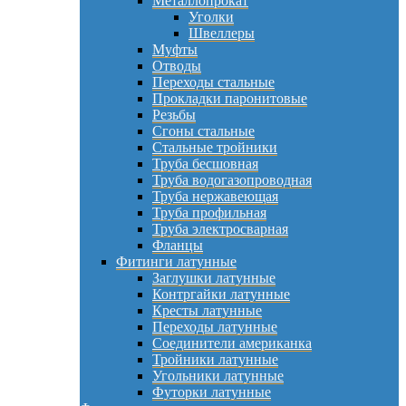
Металлопрокат
Уголки
Швеллеры
Муфты
Отводы
Переходы стальные
Прокладки паронитовые
Резьбы
Сгоны стальные
Стальные тройники
Труба бесшовная
Труба водогазопроводная
Труба нержавеющая
Труба профильная
Труба электросварная
Фланцы
Фитинги латунные
Заглушки латунные
Контргайки латунные
Кресты латунные
Переходы латунные
Соединители американка
Тройники латунные
Угольники латунные
Футорки латунные