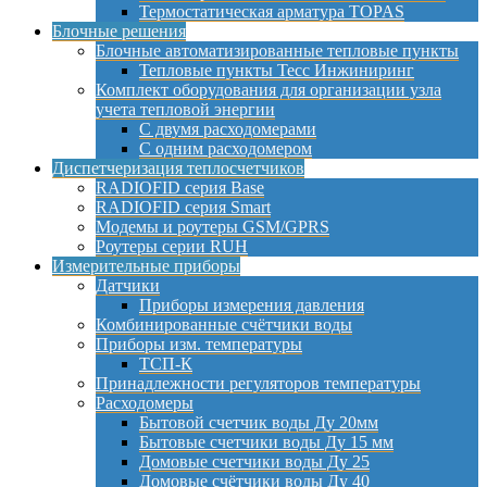
Термостатическая арматура TOPAS
Блочные решения
Блочные автоматизированные тепловые пункты
Тепловые пункты Тесс Инжиниринг
Комплект оборудования для организации узла
учета тепловой энергии
С двумя расходомерами
С одним расходомером
Диспетчеризация теплосчетчиков
RADIOFID серия Base
RADIOFID серия Smart
Модемы и роутеры GSM/GPRS
Роутеры серии RUH
Измерительные приборы
Датчики
Приборы измерения давления
Комбинированные счётчики воды
Приборы изм. температуры
ТСП-К
Принадлежности регуляторов температуры
Расходомеры
Бытовой счетчик воды Ду 20мм
Бытовые счетчики воды Ду 15 мм
Домовые счетчики воды Ду 25
Домовые счётчики воды Ду 40