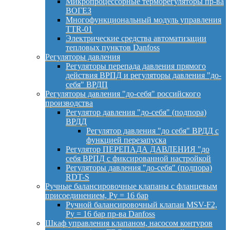
Микропроцессорные терморегуляторы пр-ва
ВОГЕЗ
Многофункциональный модуль управления
TTR-01
Электрические средства автоматизации
тепловых пунктов Danfoss
Регуляторы давления
Регуляторы перепада давления прямого
действия ВРПД и регуляторы давления "до-
себя" ВРДП
Регуляторы давления "до-себя" российского
производства
Регулятор давления "до-себя" (подпора)
ВРДД
Регулятор давления "до себя" ВРДД с
функцией перезапуска
Регулятор ПЕРЕПАДА ДАВЛЕНИЯ "до
себя ВРПД с фиксированной настройкой
Регуляторы давления "до-себя" (подпора)
RDT-S
Ручные балансировочные клапаны с фланцевым
присоединением, Py = 16 бар
Ручной балансировочный клапан MSV-F2,
Py = 16 бар пр-ва Danfoss
Шкаф управления клапаном, насосом контуров