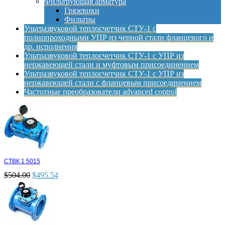
Фильтрующая арматура
Грязевики
Фильтры
Ультразвуковой теплосчетчик СТУ-1 с
полнопроходными УПР из черной стали фланцевого и
др. исполнения
Ультразвуковой теплосчетчик СТУ-1 с УПР из
нержавеющей стали и муфтовым присоединением
Ультразвуковой теплосчетчик СТУ-1 с УПР из
нержавеющей стали с фланцевым присоединением
Частотные преобразователи advanced control
СТВК 1 5015
$
504.00
$
495.54