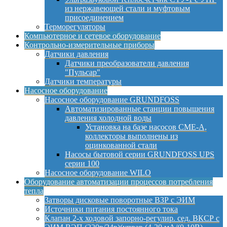
из нержавеющей стали и муфтовым
присоединением
Терморегуляторы
Компьютерное и сетевое оборудование
Контрольно-измерительные приборы
Датчики давления
Датчики преобразователи давления
"Пульсар"
Датчики температуры
Насосное оборудование
Насосное оборудование GRUNDFOSS
Автоматизированные станции повышения
давления холодной воды
Установка на базе насосов CME-A,
коллекторы выполнены из
оцинкованной стали
Насосы бытовой серии GRUNDFOSS UPS
серии 100
Насосное оборудование WILO
Оборудование автоматизации процессов потребления
тепла
Затворы дисковые поворотные ВЗР с ЭИМ
Источники питания постоянного тока
Клапан 2-х ходовой запорно-регулир. сед. ВКСР с