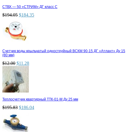
СТВХ — 50 «СТРИМ» ДГ класс С
$
194.05
$
184.35
Счетчик воды крыльчатый одноструйный ВСКМ 90-15 ДГ «Атлант» Ду 15
(80 мм)
$
12.00
$
11.28
Теплосчетчик квартирный ТТК-01-М Ду 25 мм
$
195.83
$
186.04