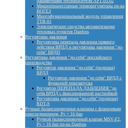
параметрами теплоносителя АРТ-05.02
Микропроцессорные терморегуляторы пр-ва
ВОГЕЗ
Многофункциональный модуль управления
TTR-01
Электрические средства автоматизации
тепловых пунктов Danfoss
Регуляторы давления
Регуляторы перепада давления прямого
действия ВРПД и регуляторы давления "до-
себя" ВРДП
Регуляторы давления "до-себя" российского
производства
Регулятор давления "до-себя" (подпора)
ВРДД
Регулятор давления "до себя" ВРДД с
функцией перезапуска
Регулятор ПЕРЕПАДА ДАВЛЕНИЯ "до
себя ВРПД с фиксированной настройкой
Регуляторы давления "до-себя" (подпора)
RDT-S
Ручные балансировочные клапаны с фланцевым
присоединением, Py = 16 бар
Ручной балансировочный клапан MSV-F2,
Py = 16 бар пр-ва Danfoss