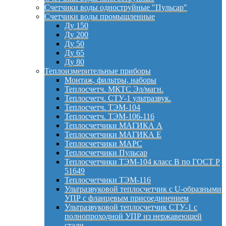
Счетчики воды одноструйные "Пульсар"
Счетчики воды промышленные
Ду 150
Ду 200
Ду 50
Ду 65
Ду 80
Теплоизмерительные приборы
Монтаж, фильтры, наборы
Теплосчетч. МКТС Эл/магн.
Теплосчетч. СТУ-1 ультразвук.
Теплосчетч. ТЭМ-104
Теплосчетч. ТЭМ-106-116
Теплосчетчики МАГИКА А
Теплосчетчики МАГИКА Е
Теплосчетчики МАРС
Теплосчетчики Пульсар
Теплосчетчики ТЭМ-104 класс B по ГОСТ Р
51649
Теплосчетчики ТЭМ-116
Ультразвуковой теплосчетчик с U-образными
УПР с фланцевым присоединением
Ультразвуковой теплосчетчик СТУ-1 с
полнопроходной УПР из нержавеющей
стали