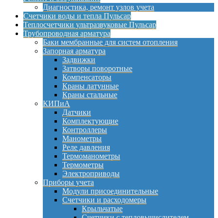
Диагностика, ремонт узлов учета
Счетчики воды и тепла Пульсар
Теплосчетчики ультразвуковые Пульсар
Трубопроводная арматура
Баки мембранные для систем отопления
Запорная арматура
Задвижки
Затворы поворотные
Компенсаторы
Краны латунные
Краны стальные
КИПиА
Датчики
Комплектующие
Контроллеры
Манометры
Реле давления
Термоманометры
Термометры
Электроприводы
Приборы учета
Модули присоединительные
Счетчики и расходомеры
Крыльчатые
Счетчики с тепловычислителем