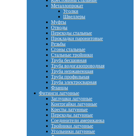
Крестовины стальные
Металлопрокат
Уголки
Швеллеры
Муфты
Отводы
Переходы стальные
Прокладки паронитовые
Резьбы
Сгоны стальные
Стальные тройники
Труба бесшовная
Труба водогазопроводная
Труба нержавеющая
Труба профильная
Труба электросварная
Фланцы
Фитинги латунные
Заглушки латунные
Контргайки латунные
Кресты латунные
Переходы латунные
Соединители американка
Тройники латунные
Угольники латунные