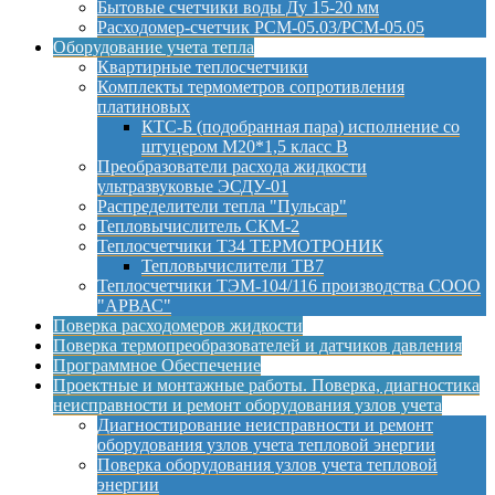
Бытовые счетчики воды Ду 15-20 мм
Расходомер-счетчик РСМ-05.03/РСМ-05.05
Оборудование учета тепла
Квартирные теплосчетчики
Комплекты термометров сопротивления
платиновых
КТС-Б (подобранная пара) исполнение со
штуцером М20*1,5 класс B
Преобразователи расхода жидкости
ультразвуковые ЭСДУ-01
Распределители тепла "Пульсар"
Тепловычислитель СКМ-2
Теплосчетчики Т34 ТЕРМОТРОНИК
Тепловычислители ТВ7
Теплосчетчики ТЭМ-104/116 производства СООО
"АРВАС"
Поверка расходомеров жидкости
Поверка термопреобразователей и датчиков давления
Программное Обеспечение
Проектные и монтажные работы. Поверка, диагностика
неисправности и ремонт оборудования узлов учета
Диагностирование неисправности и ремонт
оборудования узлов учета тепловой энергии
Поверка оборудования узлов учета тепловой
энергии