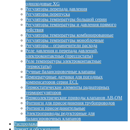
одноходовые XG
Регуляторы перепада давления
Регуляторы перепуска
Регуляторы температуры большой серии
Регуляторы температуры и давления прямого
действия
Регуляторы температуры комбинированные
Регуляторы температуры моноблочные
Регуляторы – ограничители расхода
Реле давления и перепада давлений,
электроконтактные (прессостаты)
Реле температуры электроконтактные
(термостаты)
Ручные балансировочные клапаны
Температурные датчики для погодных
компенсаторов серии ECL
Термостатические элементы радиаторных
терморегуляторов
Термоэлектрические приводы клапанов AB-QM
Фитинги для присоединения трубопроводов
Фитинги присоединительные
Электроприводы редукторные для
балансировочных клапанов
Распродажа
Ремонт и обсуживание