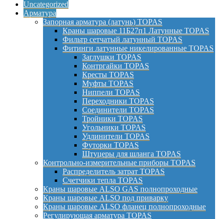
Uncategorized
Арматура
Запорная арматура (латунь) TOPAS
Краны шаровые 11Б27п1 Латунные TOPAS
Фильтр сетчатый латунный TOPAS
Фитинги латунные никелированные TOPAS
Заглушки TOPAS
Контргайки TOPAS
Кресты TOPAS
Муфты TOPAS
Ниппели TOPAS
Переходники TOPAS
Соединители TOPAS
Тройники TOPAS
Угольники TOPAS
Удлинители TOPAS
Футорки TOPAS
Штуцеры для шланга TOPAS
Контрольно-измерительные приборы TOPAS
Распределитель затрат TOPAS
Счетчики тепла TOPAS
Краны шаровые ALSO GAS полнопроходные
Краны шаровые ALSO под приварку
Краны шаровые ALSO фланец полнопроходные
Регулирующая арматура TOPAS