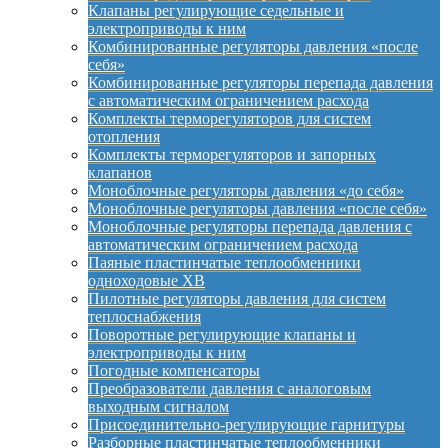
Клапаны регулирующие седельные и
электроприводы к ним
Комбинированные регуляторы давления «после
себя»
Комбинированные регуляторы перепада давления
с автоматическим ограничением расхода
Комплекты терморегуляторов для систем
отопления
Комплекты терморегуляторов и запорных
клапанов
Моноблочные регуляторы давления «до себя»
Моноблочные регуляторы давления «после себя»
Моноблочные регуляторы перепада давления с
автоматическим ограничением расхода
Паяные пластинчатые теплообменники
одноходовые XB
Пилотные регуляторы давления для систем
теплоснабжения
Поворотные регулирующие клапаны и
электроприводы к ним
Погодные компенсаторы
Преобразователи давления с аналоговым
выходным сигналом
Присоединительно-регулирующие гарнитуры
Разборные пластинчатые теплообменники