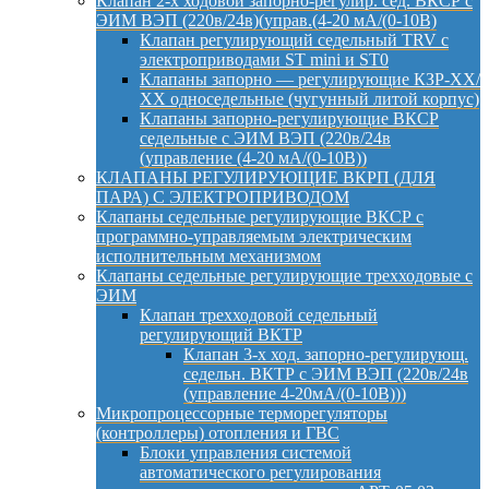
Клапан 2-х ходовой запорно-регулир. сед. ВКСР с
ЭИМ ВЭП (220в/24в)(управ.(4-20 мА/(0-10В)
Клапан регулирующий седельный TRV с
электроприводами ST mini и ST0
Клапаны запорно — регулирующие КЗР-ХХ/
ХХ односедельные (чугунный литой корпус)
Клапаны запорно-регулирующие ВКСР
седельные с ЭИМ ВЭП (220в/24в
(управление (4-20 мА/(0-10В))
КЛАПАНЫ РЕГУЛИРУЮЩИЕ ВКРП (ДЛЯ
ПАРА) С ЭЛЕКТРОПРИВОДОМ
Клапаны седельные регулирующие ВКСР с
программно-управляемым электрическим
исполнительным механизмом
Клапаны седельные регулирующие трехходовые с
ЭИМ
Клапан трехходовой седельный
регулирующий ВКТР
Клапан 3-х ход. запорно-регулирующ.
седельн. ВКТР с ЭИМ ВЭП (220в/24в
(управление 4-20мА/(0-10В)))
Микропроцессорные терморегуляторы
(контроллеры) отопления и ГВС
Блоки управления системой
автоматического регулирования