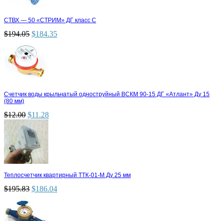
СТВХ — 50 «СТРИМ» ДГ класс С
$
194.05
$
184.35
Счетчик воды крыльчатый одноструйный ВСКМ 90-15 ДГ «Атлант» Ду 15
(80 мм)
$
12.00
$
11.28
Теплосчетчик квартирный ТТК-01-М Ду 25 мм
$
195.83
$
186.04