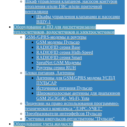
Шкаф управления клапаном, насосом контуров
отопления и/или ГВС и/или приточной
вентиляции
Шкафы управления клапанами и насосами
ВШУ-1
Оборудование и ПО для диспетчеризации
теплосчетчиков, водосчетчиков и электросчетчиков
GSM-/GPRS-модемы и роутеры
GSM модемы Пульсар
RADIOFID серия Base
RADIOFID серия Hidh-Speed
RADIOFID серия Smart
SprutNet GSM Модемы
Роутеры серии RUH
Блоки питания, Антенны
Антенны для GSM/GPRS модема УСПД
ПУЛЬСАР
Источники питания Пульсар
Широкополосные антенны для диапазонов
GSM 2G/3G/4G, Wi-Fi, Yota
Лицензии на право использования программно-
технического комплекса "ЛЭРС-УЧЕТ"
Преобразователи интерфейсов Пульсар
Счетчики импульсов-регистраторы "Пульсар"
Оборудование учета жидкости