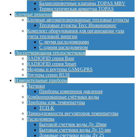
Балансировочные клапаны TOPAS MBV
Термостатическая арматура TOPAS
Блочные решения
Блочные автоматизированные тепловые пункты
Тепловые пункты Тесс Инжиниринг
Комплект оборудования для организации узла
учета тепловой энергии
С двумя расходомерами
С одним расходомером
Диспетчеризация теплосчетчиков
RADIOFID серия Base
RADIOFID серия Smart
Модемы и роутеры GSM/GPRS
Роутеры серии RUH
Измерительные приборы
Датчики
Приборы измерения давления
Комбинированные счётчики воды
Приборы изм. температуры
ТСП-К
Принадлежности регуляторов температуры
Расходомеры
Бытовой счетчик воды Ду 20мм
Бытовые счетчики воды Ду 15 мм
Домовые счетчики воды Ду 25