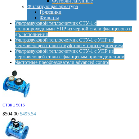
Футорки латунные
Фильтрующая арматура
Грязевики
Фильтры
Ультразвуковой теплосчетчик СТУ-1 с
полнопроходными УПР из черной стали фланцевого и
др. исполнения
Ультразвуковой теплосчетчик СТУ-1 с УПР из
нержавеющей стали и муфтовым присоединением
Ультразвуковой теплосчетчик СТУ-1 с УПР из
нержавеющей стали с фланцевым присоединением
Частотные преобразователи advanced control
СТВК 1 5015
$
504.00
$
495.54