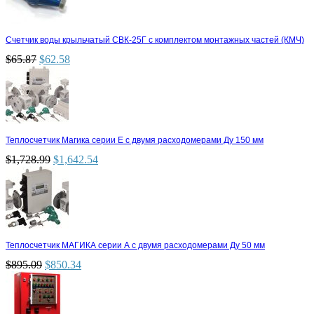
Счетчик воды крыльчатый СВК-25Г с комплектом монтажных частей (КМЧ)
$
65.87
$
62.58
Теплосчетчик Магика серии Е с двумя расходомерами Ду 150 мм
$
1,728.99
$
1,642.54
Теплосчетчик МАГИКА серии А с двумя расходомерами Ду 50 мм
$
895.09
$
850.34