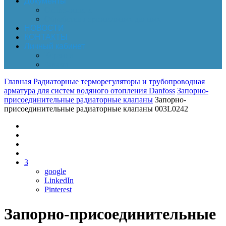
Документы
Online-оплата
Обработка персональных данных
НОВОСТИ
КОНТАКТЫ
Личный кабинет
Корзина
Заказы
Главная
Радиаторные терморегуляторы и трубопроводная
арматура для систем водяного отопления Danfoss
Запорно-
присоединительные радиаторные клапаны
Запорно-
присоединительные радиаторные клапаны 003L0242
3
google
LinkedIn
Pinterest
Запорно-присоединительные