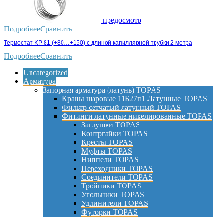
предосмотр
Подробнее
Сравнить
Термостат KP 81 (+80…+150) с длиной капиллярной трубки 2 метра
Подробнее
Сравнить
Uncategorized
Арматура
Запорная арматура (латунь) TOPAS
Краны шаровые 11Б27п1 Латунные TOPAS
Фильтр сетчатый латунный TOPAS
Фитинги латунные никелированные TOPAS
Заглушки TOPAS
Контргайки TOPAS
Кресты TOPAS
Муфты TOPAS
Ниппели TOPAS
Переходники TOPAS
Соединители TOPAS
Тройники TOPAS
Угольники TOPAS
Удлинители TOPAS
Футорки TOPAS