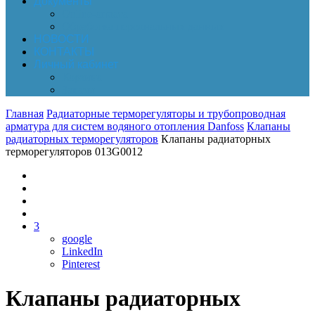
Документы
Online-оплата
Обработка персональных данных
НОВОСТИ
КОНТАКТЫ
Личный кабинет
Корзина
Заказы
Главная
Радиаторные терморегуляторы и трубопроводная
арматура для систем водяного отопления Danfoss
Клапаны
радиаторных терморегуляторов
Клапаны радиаторных
терморегуляторов 013G0012
3
google
LinkedIn
Pinterest
Клапаны радиаторных