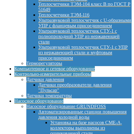
Теплосчетчики ТЭМ-104 класс B по ГОСТ Р
51649
Теплосчетчики ТЭМ-116
Ультразвуковой теплосчетчик с U-образными
УПР с фланцевым присоединением
Ультразвуковой теплосчетчик СТУ-1 с
полнопроходной УПР из нержавеющей
стали
Ультразвуковой теплосчетчик СТУ-1 с УПР
из нержавеющей стали и муфтовым
присоединением
Терморегуляторы
Компьютерное и сетевое оборудование
Контрольно-измерительные приборы
Датчики давления
Датчики преобразователи давления
"Пульсар"
Датчики температуры
Насосное оборудование
Насосное оборудование GRUNDFOSS
Автоматизированные станции повышения
давления холодной воды
Установка на базе насосов CME-A,
коллекторы выполнены из
оцинкованной стали