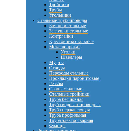
Тройники
Трубы
Угольники
Стальные трубопроводы
Бочонки стальные
Заглушки стальные
Контргайки
Крестовины стальные
Металлопрокат
Уголки
Швеллеры
Муфты
Отводы
Переходы стальные
Прокладки паронитовые
Резьбы
Сгоны стальные
Стальные тройники
Труба бесшовная
Труба водогазопроводная
Труба нержавеющая
Труба профильная
Труба электросварная
Фланцы
Фитинги латунные