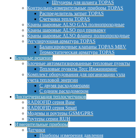
Штуцеры для шланга TOPAS
Контрольно-измерительные приборы TOPAS
Распределитель затрат TOPAS
Счетчики тепла TOPAS
Краны шаровые ALSO GAS полнопроходные
Краны шаровые ALSO под приварку
Краны шаровые ALSO фланец полнопроходные
Регулирующая арматура TOPAS
Балансировочные клапаны TOPAS MBV
Термостатическая арматура TOPAS
Блочные решения
Блочные автоматизированные тепловые пункты
Тепловые пункты Тесс Инжиниринг
Комплект оборудования для организации узла
учета тепловой энергии
С двумя расходомерами
С одним расходомером
Диспетчеризация теплосчетчиков
RADIOFID серия Base
RADIOFID серия Smart
Модемы и роутеры GSM/GPRS
Роутеры серии RUH
Измерительные приборы
Датчики
Приборы измерения давления