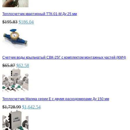
Теплосчетчик квартирный ТТК-01-М Ду 25 мм
$
195.83
$
186.04
Счетчик воды крыльчатый СВК-25Г с комплектом монтажных частей (КМЧ)
$
65.87
$
62.58
Теплосчетчик Магика серии Е с двумя расходомерами Ду 150 мм
$
1,728.99
$
1,642.54