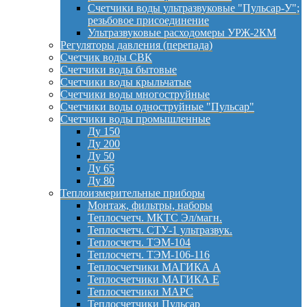
Счетчики воды ультразвуковые "Пульсар-У";
резьбовое присоединение
Ультразвуковые расходомеры УРЖ-2КМ
Регуляторы давления (перепада)
Счетчик воды СВК
Счетчики воды бытовые
Счетчики воды крыльчатые
Счетчики воды многоструйные
Счетчики воды одноструйные "Пульсар"
Счетчики воды промышленные
Ду 150
Ду 200
Ду 50
Ду 65
Ду 80
Теплоизмерительные приборы
Монтаж, фильтры, наборы
Теплосчетч. МКТС Эл/магн.
Теплосчетч. СТУ-1 ультразвук.
Теплосчетч. ТЭМ-104
Теплосчетч. ТЭМ-106-116
Теплосчетчики МАГИКА А
Теплосчетчики МАГИКА Е
Теплосчетчики МАРС
Теплосчетчики Пульсар