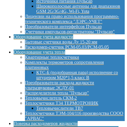
Источники питания Пульсар
Широкополосные антенны для диапазонов
GSM 2G/3G/4G, Wi-Fi, Yota
Лицензии на право использования программно-
технического комплекса "ЛЭРС-УЧЕТ"
Преобразователи интерфейсов Пульсар
Счетчики импульсов-регистраторы "Пульсар"
Оборудование учета жидкости
Бытовые счетчики воды Ду 15-20 мм
Расходомер-счетчик РСМ-05.03/РСМ-05.05
Оборудование учета тепла
Квартирные теплосчетчики
Комплекты термометров сопротивления
платиновых
КТС-Б (подобранная пара) исполнение со
штуцером М20*1,5 класс B
Преобразователи расхода жидкости
ультразвуковые ЭСДУ-01
Распределители тепла "Пульсар"
Тепловычислитель СКМ-2
Теплосчетчики Т34 ТЕРМОТРОНИК
Тепловычислители ТВ7
Теплосчетчики ТЭМ-104/116 производства СООО
"АРВАС"
Поверка расходомеров жидкости