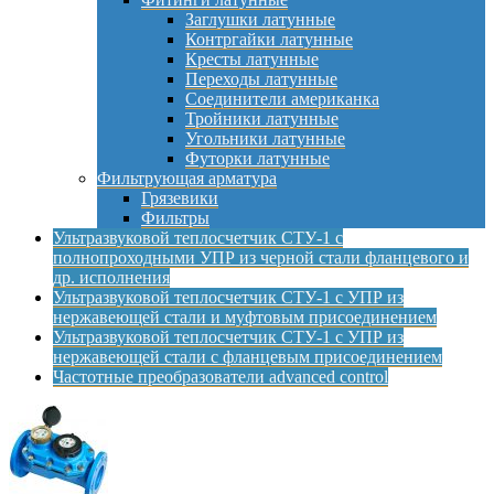
Заглушки латунные
Контргайки латунные
Кресты латунные
Переходы латунные
Соединители американка
Тройники латунные
Угольники латунные
Футорки латунные
Фильтрующая арматура
Грязевики
Фильтры
Ультразвуковой теплосчетчик СТУ-1 с
полнопроходными УПР из черной стали фланцевого и
др. исполнения
Ультразвуковой теплосчетчик СТУ-1 с УПР из
нержавеющей стали и муфтовым присоединением
Ультразвуковой теплосчетчик СТУ-1 с УПР из
нержавеющей стали с фланцевым присоединением
Частотные преобразователи advanced control