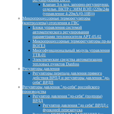
Клапан 3-х ход. запорно-регулирующ.
седельн. ВКТР с ЭИМ ВЭП (220в/24в
(управление 4-20мА/(0-10В)))
Микропроцессорные терморегуляторы
(контроллеры) отопления и ГВС
Блоки управления системой
автоматического регулирования
параметрами теплоносителя АРТ-05.02
Микропроцессорные терморегуляторы пр-ва
ВОГЕЗ
Многофункциональный модуль управления
TTR-01
Электрические средства автоматизации
тепловых пунктов Danfoss
Регуляторы давления
Регуляторы перепада давления прямого
действия ВРПД и регуляторы давления "до-
себя" ВРДП
Регуляторы давления "до-себя" российского
производства
Регулятор давления "до-себя" (подпора)
ВРДД
Регулятор давления "до себя" ВРДД с
функцией перезапуска