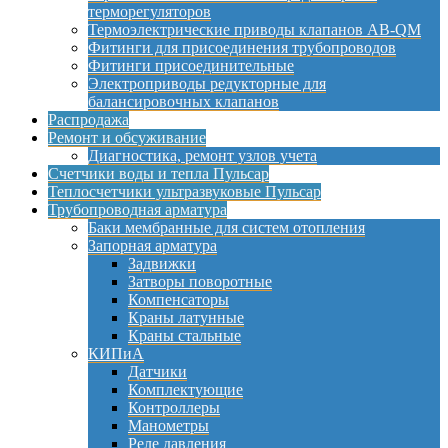
терморегуляторов
Термоэлектрические приводы клапанов AB-QM
Фитинги для присоединения трубопроводов
Фитинги присоединительные
Электроприводы редукторные для
балансировочных клапанов
Распродажа
Ремонт и обсуживание
Диагностика, ремонт узлов учета
Счетчики воды и тепла Пульсар
Теплосчетчики ультразвуковые Пульсар
Трубопроводная арматура
Баки мембранные для систем отопления
Запорная арматура
Задвижки
Затворы поворотные
Компенсаторы
Краны латунные
Краны стальные
КИПиА
Датчики
Комплектующие
Контроллеры
Манометры
Реле давления