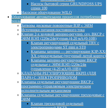
Насосы бытовой серии GRUNDFOSS UPS
серии 100
Насосное оборудование WILO
Оборудование автоматизации процессов потребления
тепла
Затворы дисковые поворотные ВЗР с ЭИМ
Источники питания постоянного тока
Клапан 2-х ходовой запорно-регулир. сед. ВКСР с
ЭИМ ВЭП (220в/24в)(управ.(4-20 мА/(0-10В)
Клапан регулирующий седельный TRV с
электроприводами ST mini и ST0
Клапаны запорно — регулирующие КЗР-ХХ/
ХХ односедельные (чугунный литой корпус)
Клапаны запорно-регулирующие ВКСР
седельные с ЭИМ ВЭП (220в/24в
(управление (4-20 мА/(0-10В))
КЛАПАНЫ РЕГУЛИРУЮЩИЕ ВКРП (ДЛЯ
ПАРА) С ЭЛЕКТРОПРИВОДОМ
Клапаны седельные регулирующие ВКСР с
программно-управляемым электрическим
исполнительным механизмом
Клапаны седельные регулирующие трехходовые с
ЭИМ
Клапан трехходовой седельный
регулирующий ВКТР