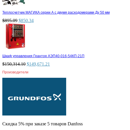
Теплосчетчик МАГИКА серии А с двумя расходомерами Ду 50 мм
$
895.09
$
850.34
Шкаф управления Грантор АЭП40-016-54КП-21П
$
150,314.10
$
149,671.21
Производители
Скидка 5% при заказе 5 товаров Danfoss