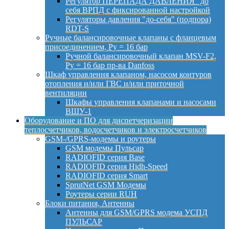
Регулятор ПЕРЕПАДА ДАВЛЕНИЯ "до
себя ВРПД с фиксированной настройкой
Регуляторы давления "до-себя" (подпора)
RDT-S
Ручные балансировочные клапаны с фланцевым
присоединением, Py = 16 бар
Ручной балансировочный клапан MSV-F2,
Py = 16 бар пр-ва Danfoss
Шкаф управления клапаном, насосом контуров
отопления и/или ГВС и/или приточной
вентиляции
Шкафы управления клапанами и насосами
ВШУ-1
Оборудование и ПО для диспетчеризации
теплосчетчиков, водосчетчиков и электросчетчиков
GSM-/GPRS-модемы и роутеры
GSM модемы Пульсар
RADIOFID серия Base
RADIOFID серия Hidh-Speed
RADIOFID серия Smart
SprutNet GSM Модемы
Роутеры серии RUH
Блоки питания, Антенны
Антенны для GSM/GPRS модема УСПД
ПУЛЬСАР