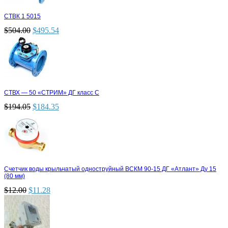
СТВК 1 5015
$
504.00
$
495.54
СТВХ — 50 «СТРИМ» ДГ класс С
$
194.05
$
184.35
Счетчик воды крыльчатый одноструйный ВСКМ 90-15 ДГ «Атлант» Ду 15
(80 мм)
$
12.00
$
11.28