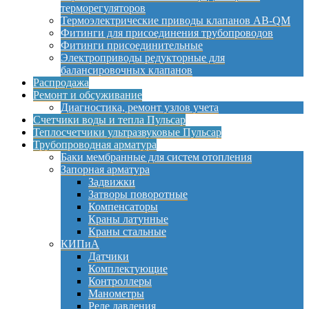
терморегуляторов
Термоэлектрические приводы клапанов AB-QM
Фитинги для присоединения трубопроводов
Фитинги присоединительные
Электроприводы редукторные для
балансировочных клапанов
Распродажа
Ремонт и обсуживание
Диагностика, ремонт узлов учета
Счетчики воды и тепла Пульсар
Теплосчетчики ультразвуковые Пульсар
Трубопроводная арматура
Баки мембранные для систем отопления
Запорная арматура
Задвижки
Затворы поворотные
Компенсаторы
Краны латунные
Краны стальные
КИПиА
Датчики
Комплектующие
Контроллеры
Манометры
Реле давления