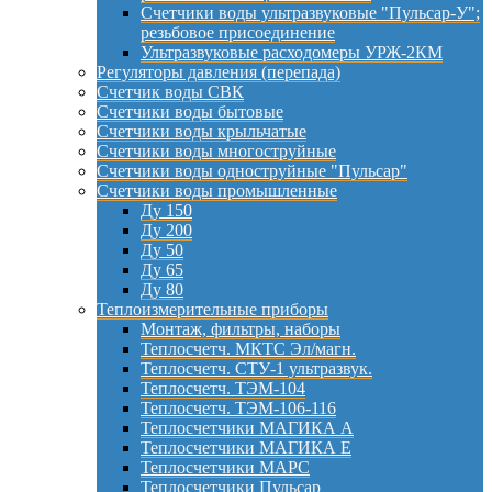
Счетчики воды ультразвуковые "Пульсар-У";
резьбовое присоединение
Ультразвуковые расходомеры УРЖ-2КМ
Регуляторы давления (перепада)
Счетчик воды СВК
Счетчики воды бытовые
Счетчики воды крыльчатые
Счетчики воды многоструйные
Счетчики воды одноструйные "Пульсар"
Счетчики воды промышленные
Ду 150
Ду 200
Ду 50
Ду 65
Ду 80
Теплоизмерительные приборы
Монтаж, фильтры, наборы
Теплосчетч. МКТС Эл/магн.
Теплосчетч. СТУ-1 ультразвук.
Теплосчетч. ТЭМ-104
Теплосчетч. ТЭМ-106-116
Теплосчетчики МАГИКА А
Теплосчетчики МАГИКА Е
Теплосчетчики МАРС
Теплосчетчики Пульсар