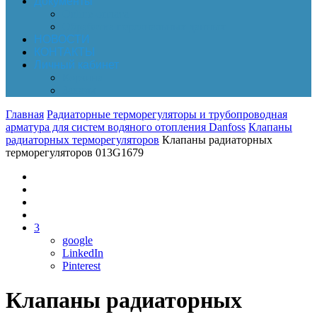
Документы
Online-оплата
Обработка персональных данных
НОВОСТИ
КОНТАКТЫ
Личный кабинет
Корзина
Заказы
Главная
Радиаторные терморегуляторы и трубопроводная
арматура для систем водяного отопления Danfoss
Клапаны
радиаторных терморегуляторов
Клапаны радиаторных
терморегуляторов 013G1679
3
google
LinkedIn
Pinterest
Клапаны радиаторных