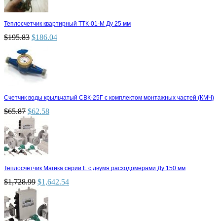
Теплосчетчик квартирный ТТК-01-М Ду 25 мм
$
195.83
$
186.04
Счетчик воды крыльчатый СВК-25Г с комплектом монтажных частей (КМЧ)
$
65.87
$
62.58
Теплосчетчик Магика серии Е с двумя расходомерами Ду 150 мм
$
1,728.99
$
1,642.54