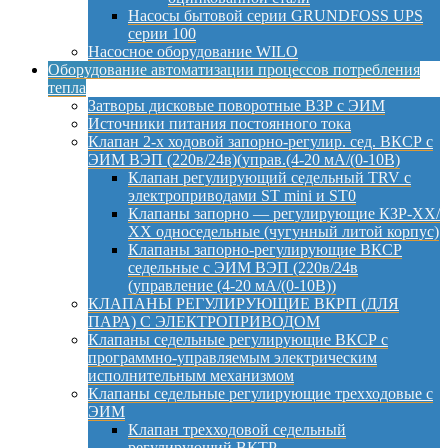
Насосы бытовой серии GRUNDFOSS UPS
серии 100
Насосное оборудование WILO
Оборудование автоматизации процессов потребления
тепла
Затворы дисковые поворотные ВЗР с ЭИМ
Источники питания постоянного тока
Клапан 2-х ходовой запорно-регулир. сед. ВКСР с
ЭИМ ВЭП (220в/24в)(управ.(4-20 мА/(0-10В)
Клапан регулирующий седельный TRV с
электроприводами ST mini и ST0
Клапаны запорно — регулирующие КЗР-ХХ/
ХХ односедельные (чугунный литой корпус)
Клапаны запорно-регулирующие ВКСР
седельные с ЭИМ ВЭП (220в/24в
(управление (4-20 мА/(0-10В))
КЛАПАНЫ РЕГУЛИРУЮЩИЕ ВКРП (ДЛЯ
ПАРА) С ЭЛЕКТРОПРИВОДОМ
Клапаны седельные регулирующие ВКСР с
программно-управляемым электрическим
исполнительным механизмом
Клапаны седельные регулирующие трехходовые с
ЭИМ
Клапан трехходовой седельный
регулирующий ВКТР