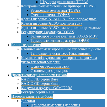
Штуцеры для шланга TOPAS
Контрольно-измерительные приборы TOPAS
Распределитель затрат TOPAS
Счетчики тепла TOPAS
Краны шаровые ALSO GAS полнопроходные
Краны шаровые ALSO под приварку
Краны шаровые ALSO фланец полнопроходные
Регулирующая арматура TOPAS
Балансировочные клапаны TOPAS MBV
Термостатическая арматура TOPAS
Блочные решения
Блочные автоматизированные тепловые пункты
Тепловые пункты Тесс Инжиниринг
Комплект оборудования для организации узла
учета тепловой энергии
С двумя расходомерами
С одним расходомером
Диспетчеризация теплосчетчиков
RADIOFID серия Base
RADIOFID серия Smart
Модемы и роутеры GSM/GPRS
Роутеры серии RUH
Измерительные приборы
Датчики
Приборы измерения давления