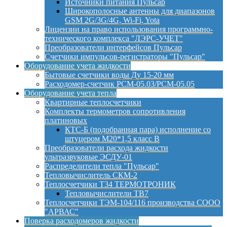
Источники питания Пульсар
Широкополосные антенны для диапазонов
GSM 2G/3G/4G, Wi-Fi, Yota
Лицензии на право использования программно-
технического комплекса "ЛЭРС-УЧЕТ"
Преобразователи интерфейсов Пульсар
Счетчики импульсов-регистраторы "Пульсар"
Оборудование учета жидкости
Бытовые счетчики воды Ду 15-20 мм
Расходомер-счетчик РСМ-05.03/РСМ-05.05
Оборудование учета тепла
Квартирные теплосчетчики
Комплекты термометров сопротивления
платиновых
КТС-Б (подобранная пара) исполнение со
штуцером М20*1,5 класс B
Преобразователи расхода жидкости
ультразвуковые ЭСДУ-01
Распределители тепла "Пульсар"
Тепловычислитель СКМ-2
Теплосчетчики Т34 ТЕРМОТРОНИК
Тепловычислители ТВ7
Теплосчетчики ТЭМ-104/116 производства СООО
"АРВАС"
Поверка расходомеров жидкости