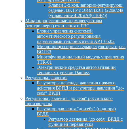
Клапан 3-х ход. запорно-регулирующ.
седельн. ВКТР с ЭИМ ВЭП (220в/24в
(управление 4-20мА/(0-10В)))
Микропроцессорные терморегуляторы
(контроллеры) отопления и ГВС
Блоки управления системой
автоматического регулирования
параметрами теплоносителя АРТ-05.02
Микропроцессорные терморегуляторы пр-ва
ВОГЕЗ
Многофункциональный модуль управления
TTR-01
Электрические средства автоматизации
тепловых пунктов Danfoss
Регуляторы давления
Регуляторы перепада давления прямого
действия ВРПД и регуляторы давления "до-
себя" ВРДП
Регуляторы давления "до-себя" российского
производства
Регулятор давления "до-себя" (подпора)
ВРДД
Регулятор давления "до себя" ВРДД с
функцией перезапуска