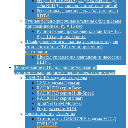
Регулятор ПЕРЕПАДА ДАВЛЕНИЯ "до
себя ВРПД с фиксированной настройкой
Регуляторы давления "до-себя" (подпора)
RDT-S
Ручные балансировочные клапаны с фланцевым
присоединением, Py = 16 бар
Ручной балансировочный клапан MSV-F2,
Py = 16 бар пр-ва Danfoss
Шкаф управления клапаном, насосом контуров
отопления и/или ГВС и/или приточной
вентиляции
Шкафы управления клапанами и насосами
ВШУ-1
Оборудование и ПО для диспетчеризации
теплосчетчиков, водосчетчиков и электросчетчиков
GSM-/GPRS-модемы и роутеры
GSM модемы Пульсар
RADIOFID серия Base
RADIOFID серия Hidh-Speed
RADIOFID серия Smart
SprutNet GSM Модемы
Роутеры серии RUH
Блоки питания, Антенны
Антенны для GSM/GPRS модема УСПД
ПУЛЬСАР