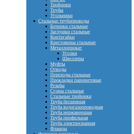
Тройники
Трубы
Угольники
Стальные трубопроводы
Бочонки стальные
Заглушки стальные
Контргайки
Крестовины стальные
Металлопрокат
Уголки
Швеллеры
Муфты
Отводы
Переходы стальные
Прокладки паронитовые
Резьбы
Сгоны стальные
Стальные тройники
Труба бесшовная
Труба водогазопроводная
Труба нержавеющая
Труба профильная
Труба электросварная
Фланцы
Фитинги латунные