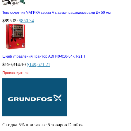
Теплосчетчик МАГИКА серии А с двумя расходомерами Ду 50 мм
$
895.09
$
850.34
Шкаф управления Грантор АЭП40-016-54КП-21П
$
150,314.10
$
149,671.21
Производители
Скидка 5% при заказе 5 товаров Danfoss