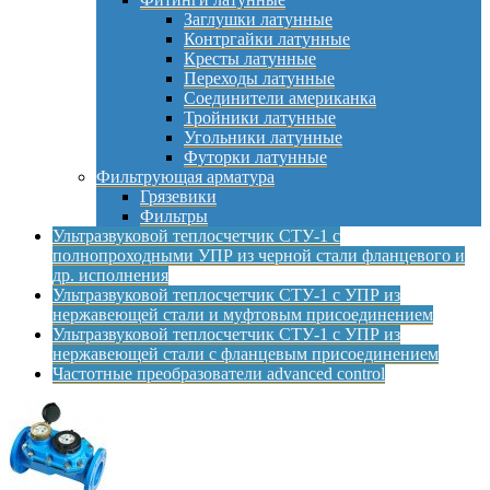
Заглушки латунные
Контргайки латунные
Кресты латунные
Переходы латунные
Соединители американка
Тройники латунные
Угольники латунные
Футорки латунные
Фильтрующая арматура
Грязевики
Фильтры
Ультразвуковой теплосчетчик СТУ-1 с
полнопроходными УПР из черной стали фланцевого и
др. исполнения
Ультразвуковой теплосчетчик СТУ-1 с УПР из
нержавеющей стали и муфтовым присоединением
Ультразвуковой теплосчетчик СТУ-1 с УПР из
нержавеющей стали с фланцевым присоединением
Частотные преобразователи advanced control