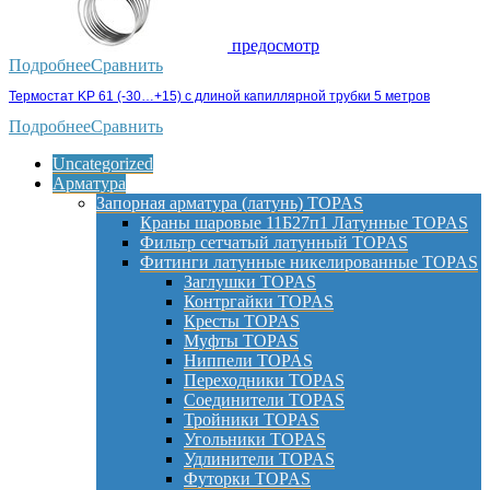
предосмотр
Подробнее
Сравнить
Термостат KP 61 (-30…+15) с длиной капиллярной трубки 5 метров
Подробнее
Сравнить
Uncategorized
Арматура
Запорная арматура (латунь) TOPAS
Краны шаровые 11Б27п1 Латунные TOPAS
Фильтр сетчатый латунный TOPAS
Фитинги латунные никелированные TOPAS
Заглушки TOPAS
Контргайки TOPAS
Кресты TOPAS
Муфты TOPAS
Ниппели TOPAS
Переходники TOPAS
Соединители TOPAS
Тройники TOPAS
Угольники TOPAS
Удлинители TOPAS
Футорки TOPAS