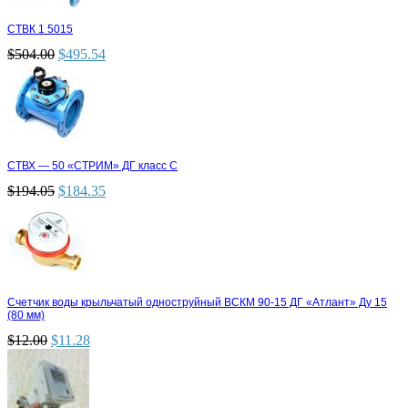
СТВК 1 5015
$
504.00
$
495.54
СТВХ — 50 «СТРИМ» ДГ класс С
$
194.05
$
184.35
Счетчик воды крыльчатый одноструйный ВСКМ 90-15 ДГ «Атлант» Ду 15
(80 мм)
$
12.00
$
11.28