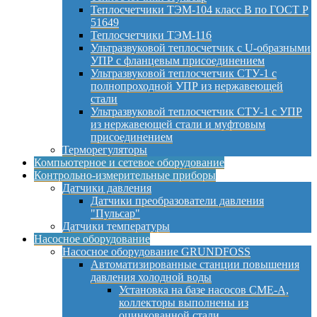
Теплосчетчики ТЭМ-104 класс B по ГОСТ Р
51649
Теплосчетчики ТЭМ-116
Ультразвуковой теплосчетчик с U-образными
УПР с фланцевым присоединением
Ультразвуковой теплосчетчик СТУ-1 с
полнопроходной УПР из нержавеющей
стали
Ультразвуковой теплосчетчик СТУ-1 с УПР
из нержавеющей стали и муфтовым
присоединением
Терморегуляторы
Компьютерное и сетевое оборудование
Контрольно-измерительные приборы
Датчики давления
Датчики преобразователи давления
"Пульсар"
Датчики температуры
Насосное оборудование
Насосное оборудование GRUNDFOSS
Автоматизированные станции повышения
давления холодной воды
Установка на базе насосов CME-A,
коллекторы выполнены из
оцинкованной стали