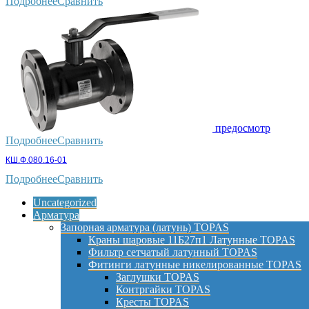
Подробнее
Сравнить
предосмотр
Подробнее
Сравнить
КШ.Ф.080.16-01
Подробнее
Сравнить
Uncategorized
Арматура
Запорная арматура (латунь) TOPAS
Краны шаровые 11Б27п1 Латунные TOPAS
Фильтр сетчатый латунный TOPAS
Фитинги латунные никелированные TOPAS
Заглушки TOPAS
Контргайки TOPAS
Кресты TOPAS