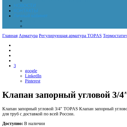
Обработка персональных данных
НОВОСТИ
КОНТАКТЫ
Личный кабинет
Корзина
Заказы
Главная
Арматура
Регулирующая арматура TOPAS
Термостати
3
google
LinkedIn
Pinterest
Клапан запорный угловой 3/
Клапан запорный угловой 3/4″ TOPAS Клапан запорный углов
для труб с доставкой по всей России.
Доступно:
В наличии