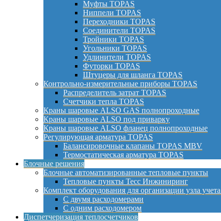
Муфты TOPAS
Ниппели TOPAS
Переходники TOPAS
Соединители TOPAS
Тройники TOPAS
Угольники TOPAS
Удлинители TOPAS
Футорки TOPAS
Штуцеры для шланга TOPAS
Контрольно-измерительные приборы TOPAS
Распределитель затрат TOPAS
Счетчики тепла TOPAS
Краны шаровые ALSO GAS полнопроходные
Краны шаровые ALSO под приварку
Краны шаровые ALSO фланец полнопроходные
Регулирующая арматура TOPAS
Балансировочные клапаны TOPAS MBV
Термостатическая арматура TOPAS
Блочные решения
Блочные автоматизированные тепловые пункты
Тепловые пункты Тесс Инжиниринг
Комплект оборудования для организации узла учета
С двумя расходомерами
С одним расходомером
Диспетчеризация теплосчетчиков