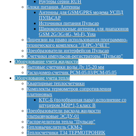
Роутеры серии RUH
Блоки питания, Антенны
Антенны для GSM/GPRS модема УСПД
ПУЛЬСАР
Источники питания Пульсар
Широкополосные антенны для диапазонов
GSM 2G/3G/4G, Wi-Fi, Yota
Лицензии на право использования программно-
технического комплекса "ЛЭРС-УЧЕТ"
Преобразователи интерфейсов Пульсар
Счетчики импульсов-регистраторы "Пульсар"
Оборудование учета жидкости
Бытовые счетчики воды Ду 15-20 мм
Расходомер-счетчик РСМ-05.03/РСМ-05.05
Оборудование учета тепла
Квартирные теплосчетчики
Комплекты термометров сопротивления
платиновых
КТС-Б (подобранная пара) исполнение со
штуцером М20*1,5 класс B
Преобразователи расхода жидкости
ультразвуковые ЭСДУ-01
Распределители тепла "Пульсар"
Тепловычислитель СКМ-2
Теплосчетчики Т34 ТЕРМОТРОНИК