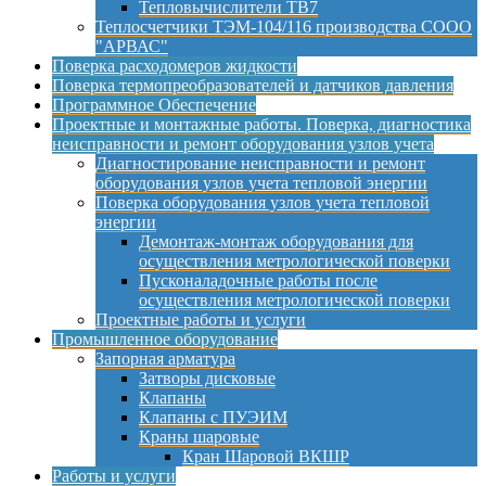
Тепловычислители ТВ7
Теплосчетчики ТЭМ-104/116 производства СООО
"АРВАС"
Поверка расходомеров жидкости
Поверка термопреобразователей и датчиков давления
Программное Обеспечение
Проектные и монтажные работы. Поверка, диагностика
неисправности и ремонт оборудования узлов учета
Диагностирование неисправности и ремонт
оборудования узлов учета тепловой энергии
Поверка оборудования узлов учета тепловой
энергии
Демонтаж-монтаж оборудования для
осуществления метрологической поверки
Пусконаладочные работы после
осуществления метрологической поверки
Проектные работы и услуги
Промышленное оборудование
Запорная арматура
Затворы дисковые
Клапаны
Клапаны с ПУЭИМ
Краны шаровые
Кран Шаровой ВКШР
Работы и услуги