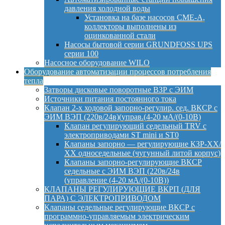
давления холодной воды
Установка на базе насосов CME-A,
коллекторы выполнены из
оцинкованной стали
Насосы бытовой серии GRUNDFOSS UPS
серии 100
Насосное оборудование WILO
Оборудование автоматизации процессов потребления
тепла
Затворы дисковые поворотные ВЗР с ЭИМ
Источники питания постоянного тока
Клапан 2-х ходовой запорно-регулир. сед. ВКСР с
ЭИМ ВЭП (220в/24в)(управ.(4-20 мА/(0-10В)
Клапан регулирующий седельный TRV с
электроприводами ST mini и ST0
Клапаны запорно — регулирующие КЗР-ХХ/
ХХ односедельные (чугунный литой корпус)
Клапаны запорно-регулирующие ВКСР
седельные с ЭИМ ВЭП (220в/24в
(управление (4-20 мА/(0-10В))
КЛАПАНЫ РЕГУЛИРУЮЩИЕ ВКРП (ДЛЯ
ПАРА) С ЭЛЕКТРОПРИВОДОМ
Клапаны седельные регулирующие ВКСР с
программно-управляемым электрическим