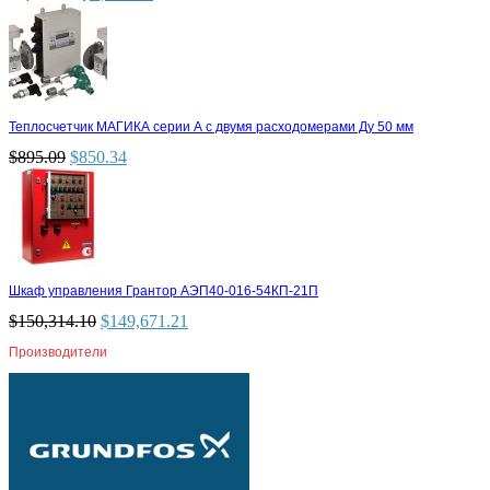
Теплосчетчик МАГИКА серии А с двумя расходомерами Ду 50 мм
$
895.09
$
850.34
Шкаф управления Грантор АЭП40-016-54КП-21П
$
150,314.10
$
149,671.21
Производители