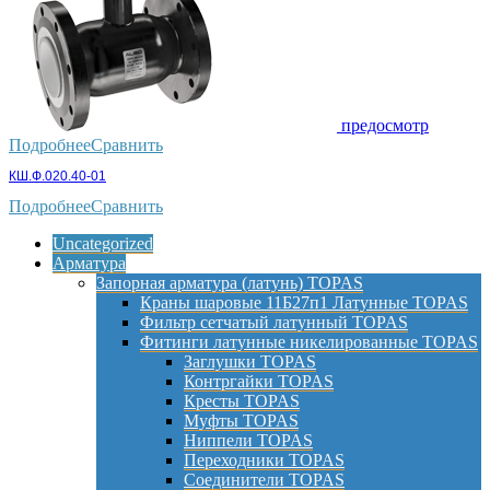
предосмотр
Подробнее
Сравнить
КШ.Ф.020.40-01
Подробнее
Сравнить
Uncategorized
Арматура
Запорная арматура (латунь) TOPAS
Краны шаровые 11Б27п1 Латунные TOPAS
Фильтр сетчатый латунный TOPAS
Фитинги латунные никелированные TOPAS
Заглушки TOPAS
Контргайки TOPAS
Кресты TOPAS
Муфты TOPAS
Ниппели TOPAS
Переходники TOPAS
Соединители TOPAS