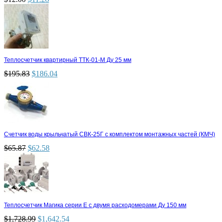
Теплосчетчик квартирный ТТК-01-М Ду 25 мм
$
195.83
$
186.04
Счетчик воды крыльчатый СВК-25Г с комплектом монтажных частей (КМЧ)
$
65.87
$
62.58
Теплосчетчик Магика серии Е с двумя расходомерами Ду 150 мм
$
1,728.99
$
1,642.54