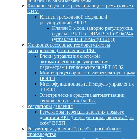
исполнительным механизмом
Клапаны седельные регулирующие трехходовые с
ЭИМ
Клапан трехходовой седельный
регулирующий ВКТР
Клапан 3-х ход. запорно-регулирующ.
седельн. ВКТР с ЭИМ ВЭП (220в/24в
(управление 4-20мА/(0-10В)))
Микропроцессорные терморегуляторы
(контроллеры) отопления и ГВС
Блоки управления системой
автоматического регулирования
параметрами теплоносителя АРТ-05.02
Микропроцессорные терморегуляторы пр-ва
ВОГЕЗ
Многофункциональный модуль управления
TTR-01
Электрические средства автоматизации
тепловых пунктов Danfoss
Регуляторы давления
Регуляторы перепада давления прямого
действия ВРПД и регуляторы давления "до-
себя" ВРДП
Регуляторы давления "до-себя" российского
производства