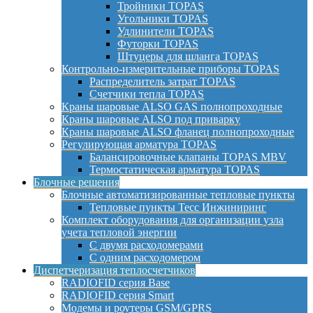
Тройники TOPAS
Угольники TOPAS
Удлинители TOPAS
Футорки TOPAS
Штуцеры для шланга TOPAS
Контрольно-измерительные приборы TOPAS
Распределитель затрат TOPAS
Счетчики тепла TOPAS
Краны шаровые ALSO GAS полнопроходные
Краны шаровые ALSO под приварку
Краны шаровые ALSO фланец полнопроходные
Регулирующая арматура TOPAS
Балансировочные клапаны TOPAS MBV
Термостатическая арматура TOPAS
Блочные решения
Блочные автоматизированные тепловые пункты
Тепловые пункты Тесс Инжиниринг
Комплект оборудования для организации узла
учета тепловой энергии
С двумя расходомерами
С одним расходомером
Диспетчеризация теплосчетчиков
RADIOFID серия Base
RADIOFID серия Smart
Модемы и роутеры GSM/GPRS