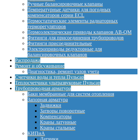
Ручные балансировочные клапаны
Температурные датчики для погодных
компенсаторов серии ECL
Термостатические элементы радиаторных
терморегуляторов
Термоэлектрические приводы клапанов AB-QM
Фитинги для присоединения трубопроводов
Фитинги присоединительные
Электроприводы редукторные для
балансировочных клапанов
Распродажа
Ремонт и обсуживание
Диагностика, ремонт узлов учета
Счетчики воды и тепла Пульсар
Теплосчетчики ультразвуковые Пульсар
Трубопроводная арматура
Баки мембранные для систем отопления
Запорная арматура
Задвижки
Затворы поворотные
Компенсаторы
Краны латунные
Краны стальные
КИПиА
Датчики