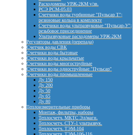
Расходомеры УРЖ-2КМ у/зв.
РСЭ РСМ-05.03
Счетчики воды турбинные "Пульсар Т";
резиновые кольца в комплекте
Счетчики воды ультразвуковые "Пульсар-У";
резьбовое присоединение
Ультразвуковые расходомеры УРЖ-2КМ
Регуляторы давления (перепада)
Счетчик воды СВК
Счетчики воды бытовые
Счетчики воды крыльчатые
Счетчики воды многоструйные
Счетчики воды одноструйные "Пульсар"
Счетчики воды промышленные
Ду 150
Ду 200
Ду 50
Ду 65
Ду 80
Теплоизмерительные приборы
Монтаж, фильтры, наборы
Теплосчетч. МКТС Эл/магн.
Теплосчетч. СТУ-1 ультразвук.
Теплосчетч. ТЭМ-104
Теплосчетч. ТЭМ-106-116