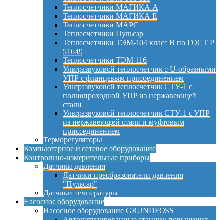
Теплосчетчики МАГИКА А
Теплосчетчики МАГИКА Е
Теплосчетчики МАРС
Теплосчетчики Пульсар
Теплосчетчики ТЭМ-104 класс B по ГОСТ Р
51649
Теплосчетчики ТЭМ-116
Ультразвуковой теплосчетчик с U-образными
УПР с фланцевым присоединением
Ультразвуковой теплосчетчик СТУ-1 с
полнопроходной УПР из нержавеющей
стали
Ультразвуковой теплосчетчик СТУ-1 с УПР
из нержавеющей стали и муфтовым
присоединением
Терморегуляторы
Компьютерное и сетевое оборудование
Контрольно-измерительные приборы
Датчики давления
Датчики преобразователи давления
"Пульсар"
Датчики температуры
Насосное оборудование
Насосное оборудование GRUNDFOSS
Автоматизированные станции повышения