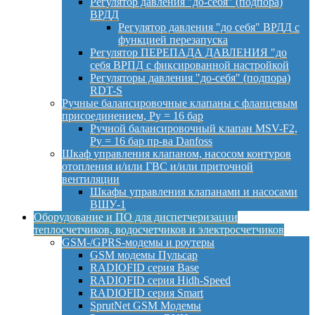
Регулятор давления "до-себя" (подпора)
ВРДД
Регулятор давления "до себя" ВРДД с
функцией перезапуска
Регулятор ПЕРЕПАДА ДАВЛЕНИЯ "до
себя ВРПД с фиксированной настройкой
Регуляторы давления "до-себя" (подпора)
RDT-S
Ручные балансировочные клапаны с фланцевым
присоединением, Py = 16 бар
Ручной балансировочный клапан MSV-F2,
Py = 16 бар пр-ва Danfoss
Шкаф управления клапаном, насосом контуров
отопления и/или ГВС и/или приточной
вентиляции
Шкафы управления клапанами и насосами
ВШУ-1
Оборудование и ПО для диспетчеризации
теплосчетчиков, водосчетчиков и электросчетчиков
GSM-/GPRS-модемы и роутеры
GSM модемы Пульсар
RADIOFID серия Base
RADIOFID серия Hidh-Speed
RADIOFID серия Smart
SprutNet GSM Модемы