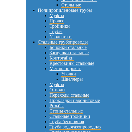
Стальные
Полипропиленовые трубы
Муфты
Прочее
Тройники
Трубы
Угольники
Стальные трубопроводы
Бочонки стальные
Заглушки стальные
Контргайки
Крестовины стальные
Металлопрокат
Уголки
Швеллеры
Муфты
Отводы
Переходы стальные
Прокладки паронитовые
Резьбы
Сгоны стальные
Стальные тройники
Труба бесшовная
Труба водогазопроводная