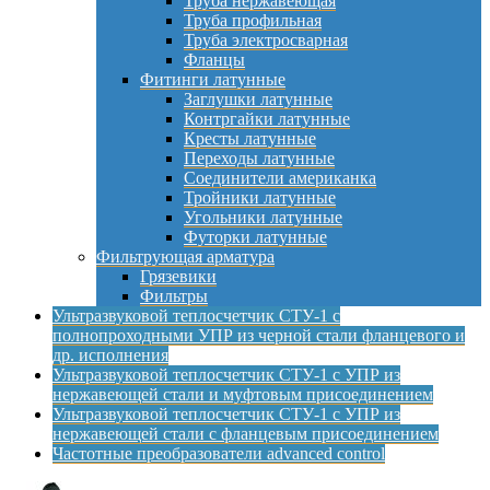
Труба нержавеющая
Труба профильная
Труба электросварная
Фланцы
Фитинги латунные
Заглушки латунные
Контргайки латунные
Кресты латунные
Переходы латунные
Соединители американка
Тройники латунные
Угольники латунные
Футорки латунные
Фильтрующая арматура
Грязевики
Фильтры
Ультразвуковой теплосчетчик СТУ-1 с
полнопроходными УПР из черной стали фланцевого и
др. исполнения
Ультразвуковой теплосчетчик СТУ-1 с УПР из
нержавеющей стали и муфтовым присоединением
Ультразвуковой теплосчетчик СТУ-1 с УПР из
нержавеющей стали с фланцевым присоединением
Частотные преобразователи advanced control