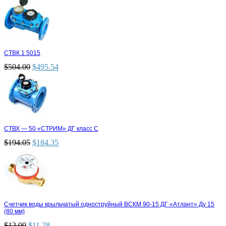
СТВК 1 5015
$
504.00
$
495.54
СТВХ — 50 «СТРИМ» ДГ класс С
$
194.05
$
184.35
Счетчик воды крыльчатый одноструйный ВСКМ 90-15 ДГ «Атлант» Ду 15
(80 мм)
$
12.00
$
11.28