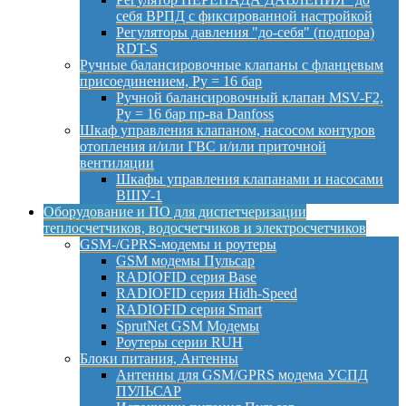
себя ВРПД с фиксированной настройкой
Регуляторы давления "до-себя" (подпора)
RDT-S
Ручные балансировочные клапаны с фланцевым
присоединением, Py = 16 бар
Ручной балансировочный клапан MSV-F2,
Py = 16 бар пр-ва Danfoss
Шкаф управления клапаном, насосом контуров
отопления и/или ГВС и/или приточной
вентиляции
Шкафы управления клапанами и насосами
ВШУ-1
Оборудование и ПО для диспетчеризации
теплосчетчиков, водосчетчиков и электросчетчиков
GSM-/GPRS-модемы и роутеры
GSM модемы Пульсар
RADIOFID серия Base
RADIOFID серия Hidh-Speed
RADIOFID серия Smart
SprutNet GSM Модемы
Роутеры серии RUH
Блоки питания, Антенны
Антенны для GSM/GPRS модема УСПД
ПУЛЬСАР