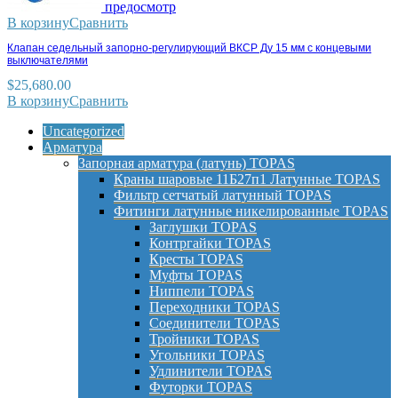
предосмотр
В корзину
Сравнить
Клапан седельный запорно-регулирующий ВКСР Ду 15 мм с концевыми
выключателями
$
25,680.00
В корзину
Сравнить
Uncategorized
Арматура
Запорная арматура (латунь) TOPAS
Краны шаровые 11Б27п1 Латунные TOPAS
Фильтр сетчатый латунный TOPAS
Фитинги латунные никелированные TOPAS
Заглушки TOPAS
Контргайки TOPAS
Кресты TOPAS
Муфты TOPAS
Ниппели TOPAS
Переходники TOPAS
Соединители TOPAS
Тройники TOPAS
Угольники TOPAS
Удлинители TOPAS
Футорки TOPAS