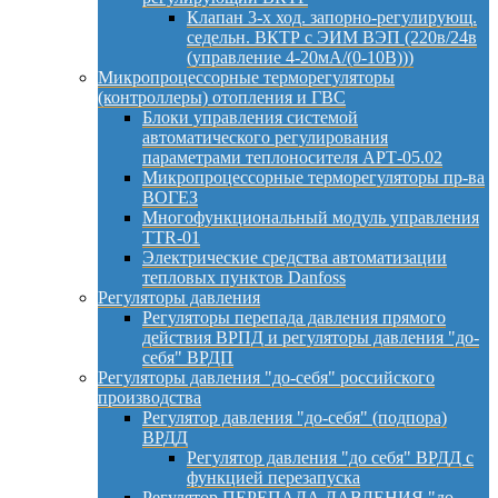
Клапан 3-х ход. запорно-регулирующ.
седельн. ВКТР с ЭИМ ВЭП (220в/24в
(управление 4-20мА/(0-10В)))
Микропроцессорные терморегуляторы
(контроллеры) отопления и ГВС
Блоки управления системой
автоматического регулирования
параметрами теплоносителя АРТ-05.02
Микропроцессорные терморегуляторы пр-ва
ВОГЕЗ
Многофункциональный модуль управления
TTR-01
Электрические средства автоматизации
тепловых пунктов Danfoss
Регуляторы давления
Регуляторы перепада давления прямого
действия ВРПД и регуляторы давления "до-
себя" ВРДП
Регуляторы давления "до-себя" российского
производства
Регулятор давления "до-себя" (подпора)
ВРДД
Регулятор давления "до себя" ВРДД с
функцией перезапуска
Регулятор ПЕРЕПАДА ДАВЛЕНИЯ "до