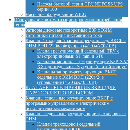
Насосы бытовой серии GRUNDFOSS UPS
серии 100
Насосное оборудование WILO
Оборудование автоматизации процессов потребления
тепла
Затворы дисковые поворотные ВЗР с ЭИМ
Источники питания постоянного тока
Клапан 2-х ходовой запорно-регулир. сед. ВКСР с
ЭИМ ВЭП (220в/24в)(управ.(4-20 мА/(0-10В)
Клапан регулирующий седельный TRV с
электроприводами ST mini и ST0
Клапаны запорно — регулирующие КЗР-ХХ/
ХХ односедельные (чугунный литой корпус)
Клапаны запорно-регулирующие ВКСР
седельные с ЭИМ ВЭП (220в/24в
(управление (4-20 мА/(0-10В))
КЛАПАНЫ РЕГУЛИРУЮЩИЕ ВКРП (ДЛЯ
ПАРА) С ЭЛЕКТРОПРИВОДОМ
Клапаны седельные регулирующие ВКСР с
программно-управляемым электрическим
исполнительным механизмом
Клапаны седельные регулирующие трехходовые с
ЭИМ
Клапан трехходовой седельный
регулирующий ВКТР