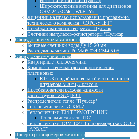
Источники питания Пульсар
Широкополосные антенны для диапазонов
GSM 2G/3G/4G, Wi-Fi, Yota
Лицензии на право использования программно-
технического комплекса "ЛЭРС-УЧЕТ"
Преобразователи интерфейсов Пульсар
Счетчики импульсов-регистраторы "Пульсар"
Оборудование учета жидкости
Бытовые счетчики воды Ду 15-20 мм
Расходомер-счетчик РСМ-05.03/РСМ-05.05
Оборудование учета тепла
Квартирные теплосчетчики
Комплекты термометров сопротивления
платиновых
КТС-Б (подобранная пара) исполнение со
штуцером М20*1,5 класс B
Преобразователи расхода жидкости
ультразвуковые ЭСДУ-01
Распределители тепла "Пульсар"
Тепловычислитель СКМ-2
Теплосчетчики Т34 ТЕРМОТРОНИК
Тепловычислители ТВ7
Теплосчетчики ТЭМ-104/116 производства СООО
"АРВАС"
Поверка расходомеров жидкости