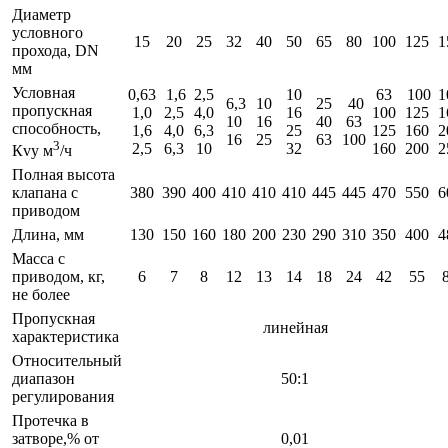
Диаметр
условного
15
20
25
32
40
50
65
80
100
125
1
прохода, DN
мм
Условная
0,63
1,6
2,5
10
63
100
1
6,3
10
25
40
пропускная
1,0
2,5
4,0
16
100
125
1
10
16
40
63
способность,
1,6
4,0
6,3
25
125
160
2
16
25
63
100
3
2,5
6,3
10
32
160
200
2
Кvy м
/ч
Полная высота
клапана с
380
390
400
410
410
410
445
445
470
550
6
приводом
Длина, мм
130
150
160
180
200
230
290
310
350
400
4
Масса с
приводом, кг,
6
7
8
12
13
14
18
24
42
55
не более
Пропускная
линейная
характеристика
Относительный
диапазон
50:1
регулирования
Протечка в
затворе,% от
0,01