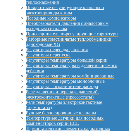
теплоснабжения
Поворотные регулирующие клапаны и
электроприводы к ним
Погодные компенсаторы
Преобразователи давления с аналоговым
выходным сигналом
Присоединительно-регулирующие гарнитуры
Разборные пластинчатые теплообменники
одноходовые XG
Регуляторы перепада давления
Регуляторы перепуска
Регуляторы температуры большой серии
Регуляторы температуры и давления прямого
действия
Регуляторы температуры комбинированные
Регуляторы температуры моноблочные
Регуляторы – ограничители расхода
Реле давления и перепада давлений,
электроконтактные (прессостаты)
Реле температуры электроконтактные
(термостаты)
Ручные балансировочные клапаны
Температурные датчики для погодных
компенсаторов серии ECL
Термостатические элементы радиаторных