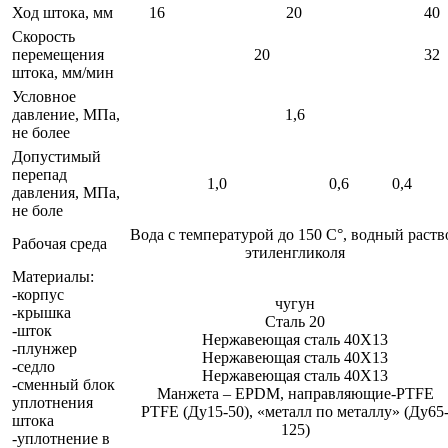
Ход штока, мм
16
20
40
Скорость
перемещения
20
32
штока, мм/мин
Условное
давление, МПа,
1,6
не более
Допустимый
перепад
1,0
0,6
0,4
давления, МПа,
не боле
Вода с температурой до 150 С°, водный раств
Рабочая среда
этиленгликоля
Материалы:
-корпус
чугун
-крышка
Сталь 20
-шток
Нержавеющая сталь 40Х13
-плунжер
Нержавеющая сталь 40Х13
-седло
Нержавеющая сталь 40Х13
-сменный блок
Манжета – EPDM, направляющие-PTFE
уплотнения
PTFE (Ду15-50), «металл по металлу» (Ду65
штока
125)
-уплотнение в