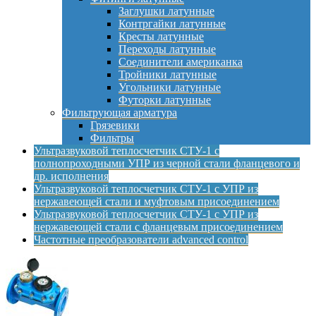
Заглушки латунные
Контргайки латунные
Кресты латунные
Переходы латунные
Соединители американка
Тройники латунные
Угольники латунные
Футорки латунные
Фильтрующая арматура
Грязевики
Фильтры
Ультразвуковой теплосчетчик СТУ-1 с
полнопроходными УПР из черной стали фланцевого и
др. исполнения
Ультразвуковой теплосчетчик СТУ-1 с УПР из
нержавеющей стали и муфтовым присоединением
Ультразвуковой теплосчетчик СТУ-1 с УПР из
нержавеющей стали с фланцевым присоединением
Частотные преобразователи advanced control