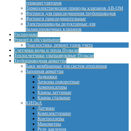
терморегуляторов
Термоэлектрические приводы клапанов AB-QM
Фитинги для присоединения трубопроводов
Фитинги присоединительные
Электроприводы редукторные для
балансировочных клапанов
Распродажа
Ремонт и обсуживание
Диагностика, ремонт узлов учета
Счетчики воды и тепла Пульсар
Теплосчетчики ультразвуковые Пульсар
Трубопроводная арматура
Баки мембранные для систем отопления
Запорная арматура
Задвижки
Затворы поворотные
Компенсаторы
Краны латунные
Краны стальные
КИПиА
Датчики
Комплектующие
Контроллеры
Манометры
Реле давления