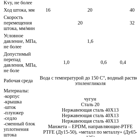
Kvy, не более
Ход штока, мм
16
20
40
Скорость
перемещения
20
32
штока, мм/мин
Условное
давление, МПа,
1,6
не более
Допустимый
перепад
1,0
0,6
0,4
давления, МПа,
не боле
Вода с температурой до 150 С°, водный раств
Рабочая среда
этиленгликоля
Материалы:
-корпус
чугун
-крышка
Сталь 20
-шток
Нержавеющая сталь 40Х13
-плунжер
Нержавеющая сталь 40Х13
-седло
Нержавеющая сталь 40Х13
-сменный блок
Манжета – EPDM, направляющие-PTFE
уплотнения
PTFE (Ду15-50), «металл по металлу» (Ду65
штока