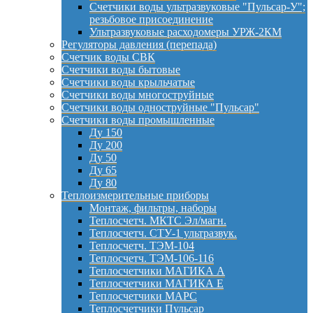
Счетчики воды ультразвуковые "Пульсар-У";
резьбовое присоединение
Ультразвуковые расходомеры УРЖ-2КМ
Регуляторы давления (перепада)
Счетчик воды СВК
Счетчики воды бытовые
Счетчики воды крыльчатые
Счетчики воды многоструйные
Счетчики воды одноструйные "Пульсар"
Счетчики воды промышленные
Ду 150
Ду 200
Ду 50
Ду 65
Ду 80
Теплоизмерительные приборы
Монтаж, фильтры, наборы
Теплосчетч. МКТС Эл/магн.
Теплосчетч. СТУ-1 ультразвук.
Теплосчетч. ТЭМ-104
Теплосчетч. ТЭМ-106-116
Теплосчетчики МАГИКА А
Теплосчетчики МАГИКА Е
Теплосчетчики МАРС
Теплосчетчики Пульсар