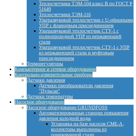
Теплосчетчики ТЭМ-104 класс B по ГОСТ Р
51649
Теплосчетчики ТЭМ-116
Ультразвуковой теплосчетчик с U-образными
УПР с фланцевым присоединением
Ультразвуковой теплосчетчик СТУ-1 с
полнопроходной УПР из нержавеющей
стали
Ультразвуковой теплосчетчик СТУ-1 с УПР
из нержавеющей стали и муфтовым
присоединением
Терморегуляторы
Компьютерное и сетевое оборудование
Контрольно-измерительные приборы
Датчики давления
Датчики преобразователи давления
"Пульсар"
Датчики температуры
Насосное оборудование
Насосное оборудование GRUNDFOSS
Автоматизированные станции повышения
давления холодной воды
Установка на базе насосов CME-A,
коллекторы выполнены из
оцинкованной стали