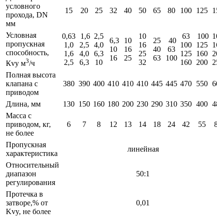
условного
15
20
25
32
40
50
65
80
100
125
1
прохода, DN
мм
Условная
0,63
1,6
2,5
10
63
100
1
6,3
10
25
40
пропускная
1,0
2,5
4,0
16
100
125
1
10
16
40
63
способность,
1,6
4,0
6,3
25
125
160
2
16
25
63
100
3
2,5
6,3
10
32
160
200
2
Кvy м
/ч
Полная высота
клапана с
380
390
400
410
410
410
445
445
470
550
6
приводом
Длина, мм
130
150
160
180
200
230
290
310
350
400
4
Масса с
приводом, кг,
6
7
8
12
13
14
18
24
42
55
не более
Пропускная
линейная
характеристика
Относительный
диапазон
50:1
регулирования
Протечка в
затворе,% от
0,01
Kvy, не более