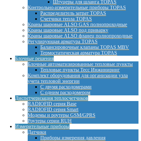
Штуцеры для шланга TOPAS
Контрольно-измерительные приборы TOPAS
Распределитель затрат TOPAS
Счетчики тепла TOPAS
Краны шаровые ALSO GAS полнопроходные
Краны шаровые ALSO под приварку
Краны шаровые ALSO фланец полнопроходные
Регулирующая арматура TOPAS
Балансировочные клапаны TOPAS MBV
Термостатическая арматура TOPAS
Блочные решения
Блочные автоматизированные тепловые пункты
Тепловые пункты Тесс Инжиниринг
Комплект оборудования для организации узла
учета тепловой энергии
С двумя расходомерами
С одним расходомером
Диспетчеризация теплосчетчиков
RADIOFID серия Base
RADIOFID серия Smart
Модемы и роутеры GSM/GPRS
Роутеры серии RUH
Измерительные приборы
Датчики
Приборы измерения давления