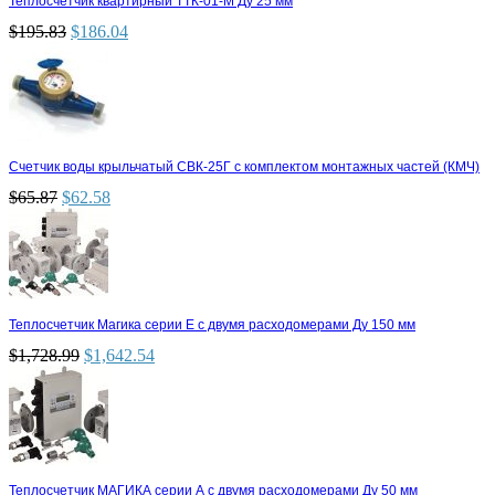
Теплосчетчик квартирный ТТК-01-М Ду 25 мм
$
195.83
$
186.04
Счетчик воды крыльчатый СВК-25Г с комплектом монтажных частей (КМЧ)
$
65.87
$
62.58
Теплосчетчик Магика серии Е с двумя расходомерами Ду 150 мм
$
1,728.99
$
1,642.54
Теплосчетчик МАГИКА серии А с двумя расходомерами Ду 50 мм