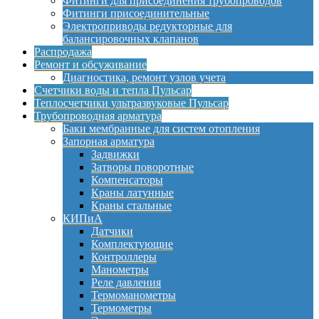
Фитинги для присоединения трубопроводов
Фитинги присоединительные
Электроприводы редукторные для
балансировочных клапанов
Распродажа
Ремонт и обсуживание
Диагностика, ремонт узлов учета
Счетчики воды и тепла Пульсар
Теплосчетчики ультразвуковые Пульсар
Трубопроводная арматура
Баки мембранные для систем отопления
Запорная арматура
Задвижки
Затворы поворотные
Компенсаторы
Краны латунные
Краны стальные
КИПиА
Датчики
Комплектующие
Контроллеры
Манометры
Реле давления
Термоманометры
Термометры