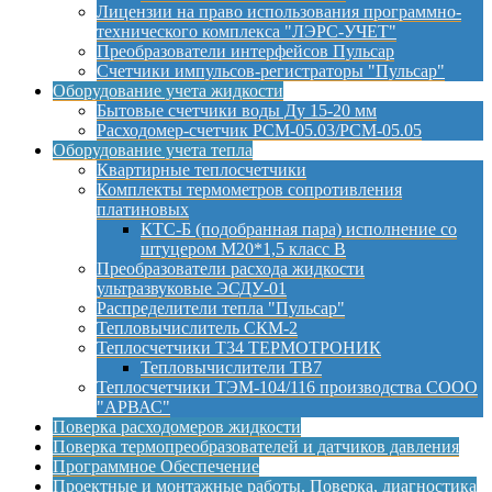
Лицензии на право использования программно-
технического комплекса "ЛЭРС-УЧЕТ"
Преобразователи интерфейсов Пульсар
Счетчики импульсов-регистраторы "Пульсар"
Оборудование учета жидкости
Бытовые счетчики воды Ду 15-20 мм
Расходомер-счетчик РСМ-05.03/РСМ-05.05
Оборудование учета тепла
Квартирные теплосчетчики
Комплекты термометров сопротивления
платиновых
КТС-Б (подобранная пара) исполнение со
штуцером М20*1,5 класс B
Преобразователи расхода жидкости
ультразвуковые ЭСДУ-01
Распределители тепла "Пульсар"
Тепловычислитель СКМ-2
Теплосчетчики Т34 ТЕРМОТРОНИК
Тепловычислители ТВ7
Теплосчетчики ТЭМ-104/116 производства СООО
"АРВАС"
Поверка расходомеров жидкости
Поверка термопреобразователей и датчиков давления
Программное Обеспечение
Проектные и монтажные работы. Поверка, диагностика