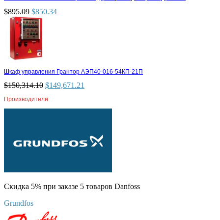
$
895.09
$
850.34
Шкаф управления Грантор АЭП40-016-54КП-21П
$
150,314.10
$
149,671.21
Производители
Скидка 5% при заказе 5 товаров Danfoss
Grundfos