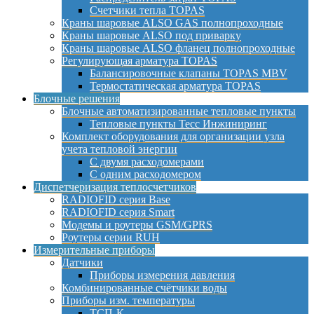
Счетчики тепла TOPAS
Краны шаровые ALSO GAS полнопроходные
Краны шаровые ALSO под приварку
Краны шаровые ALSO фланец полнопроходные
Регулирующая арматура TOPAS
Балансировочные клапаны TOPAS MBV
Термостатическая арматура TOPAS
Блочные решения
Блочные автоматизированные тепловые пункты
Тепловые пункты Тесс Инжиниринг
Комплект оборудования для организации узла
учета тепловой энергии
С двумя расходомерами
С одним расходомером
Диспетчеризация теплосчетчиков
RADIOFID серия Base
RADIOFID серия Smart
Модемы и роутеры GSM/GPRS
Роутеры серии RUH
Измерительные приборы
Датчики
Приборы измерения давления
Комбинированные счётчики воды
Приборы изм. температуры
ТСП-К