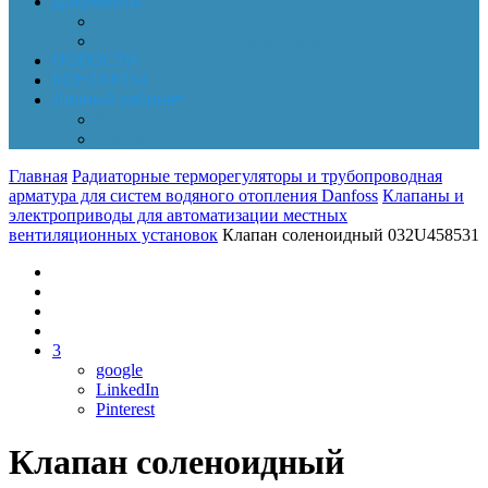
Документы
Online-оплата
Обработка персональных данных
НОВОСТИ
КОНТАКТЫ
Личный кабинет
Корзина
Заказы
Главная
Радиаторные терморегуляторы и трубопроводная
арматура для систем водяного отопления Danfoss
Клапаны и
электроприводы для автоматизации местных
вентиляционных установок
Клапан соленоидный 032U458531
3
google
LinkedIn
Pinterest
Клапан соленоидный