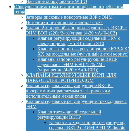
Насосное оборудование WILO
Оборудование автоматизации процессов потребления
тепла
Затворы дисковые поворотные ВЗР с ЭИМ
Источники питания постоянного тока
Клапан 2-х ходовой запорно-регулир. сед. ВКСР с
ЭИМ ВЭП (220в/24в)(управ.(4-20 мА/(0-10В)
Клапан регулирующий седельный TRV с
электроприводами ST mini и ST0
Клапаны запорно — регулирующие КЗР-ХХ/
ХХ односедельные (чугунный литой корпус)
Клапаны запорно-регулирующие ВКСР
седельные с ЭИМ ВЭП (220в/24в
(управление (4-20 мА/(0-10В))
КЛАПАНЫ РЕГУЛИРУЮЩИЕ ВКРП (ДЛЯ
ПАРА) С ЭЛЕКТРОПРИВОДОМ
Клапаны седельные регулирующие ВКСР с
программно-управляемым электрическим
исполнительным механизмом
Клапаны седельные регулирующие трехходовые с
ЭИМ
Клапан трехходовой седельный
регулирующий ВКТР
Клапан 3-х ход. запорно-регулирующ.
седельн. ВКТР с ЭИМ ВЭП (220в/24в