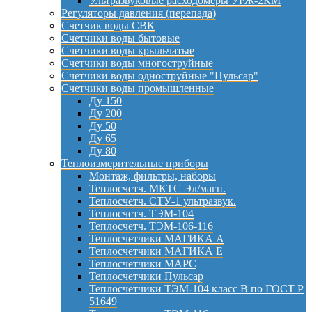
Ультразвуковые расходомеры УРЖ-2КМ
Регуляторы давления (перепада)
Счетчик воды СВК
Счетчики воды бытовые
Счетчики воды крыльчатые
Счетчики воды многоструйные
Счетчики воды одноструйные "Пульсар"
Счетчики воды промышленные
Ду 150
Ду 200
Ду 50
Ду 65
Ду 80
Теплоизмерительные приборы
Монтаж, фильтры, наборы
Теплосчетч. МКТС Эл/магн.
Теплосчетч. СТУ-1 ультразвук.
Теплосчетч. ТЭМ-104
Теплосчетч. ТЭМ-106-116
Теплосчетчики МАГИКА А
Теплосчетчики МАГИКА Е
Теплосчетчики МАРС
Теплосчетчики Пульсар
Теплосчетчики ТЭМ-104 класс B по ГОСТ Р
51649