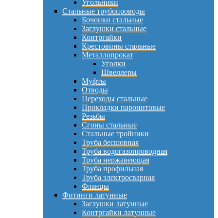
Угольники
Стальные трубопроводы
Бочонки стальные
Заглушки стальные
Контргайки
Крестовины стальные
Металлопрокат
Уголки
Швеллеры
Муфты
Отводы
Переходы стальные
Прокладки паронитовые
Резьбы
Сгоны стальные
Стальные тройники
Труба бесшовная
Труба водогазопроводная
Труба нержавеющая
Труба профильная
Труба электросварная
Фланцы
Фитинги латунные
Заглушки латунные
Контргайки латунные