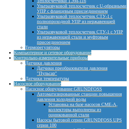
Теплосчетчики ТЭМ-116
Ультразвуковой теплосчетчик с U-образными
УПР с фланцевым присоединением
Ультразвуковой теплосчетчик СТУ-1 с
полнопроходной УПР из нержавеющей
стали
Ультразвуковой теплосчетчик СТУ-1 с УПР
из нержавеющей стали и муфтовым
присоединением
Терморегуляторы
Компьютерное и сетевое оборудование
Контрольно-измерительные приборы
Датчики давления
Датчики преобразователи давления
"Пульсар"
Датчики температуры
Насосное оборудование
Насосное оборудование GRUNDFOSS
Автоматизированные станции повышения
давления холодной воды
Установка на базе насосов CME-A,
коллекторы выполнены из
оцинкованной стали
Насосы бытовой серии GRUNDFOSS UPS
серии 100