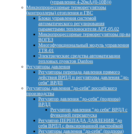
(управление 4-20мА/(0-10В)))
Микропроцессорные терморегуляторы
(контроллеры) отопления и ГВС
Блоки управления системой
автоматического регулирования
параметрами теплоносителя АРТ-05.02
Микропроцессорные терморегуляторы пр-ва
ВОГЕЗ
Многофункциональный модуль управления
TTR-01
Электрические средства автоматизации
тепловых пунктов Danfoss
Регуляторы давления
Регуляторы перепада давления прямого
действия ВРПД и регуляторы давления "до-
себя" ВРДП
Регуляторы давления "до-себя" российского
производства
Регулятор давления "до-себя" (подпора)
ВРДД
Регулятор давления "до себя" ВРДД с
функцией перезапуска
Регулятор ПЕРЕПАДА ДАВЛЕНИЯ "до
себя ВРПД с фиксированной настройкой
Регуляторы давления "до-себя" (подпора)