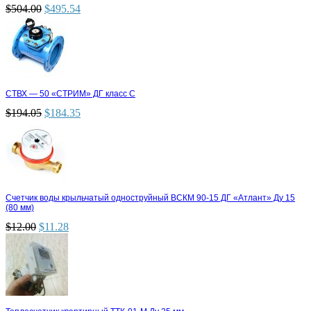
$
504.00
$
495.54
СТВХ — 50 «СТРИМ» ДГ класс С
$
194.05
$
184.35
Счетчик воды крыльчатый одноструйный ВСКМ 90-15 ДГ «Атлант» Ду 15
(80 мм)
$
12.00
$
11.28