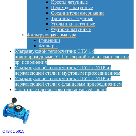
Кресты латунные
Переходы латунные
Соединители американка
Тройники латунные
Угольники латунные
Футорки латунные
Фильтрующая арматура
Грязевики
Фильтры
Ультразвуковой теплосчетчик СТУ-1 с
полнопроходными УПР из черной стали фланцевого и
др. исполнения
Ультразвуковой теплосчетчик СТУ-1 с УПР из
нержавеющей стали и муфтовым присоединением
Ультразвуковой теплосчетчик СТУ-1 с УПР из
нержавеющей стали с фланцевым присоединением
Частотные преобразователи advanced control
СТВК 1 5015