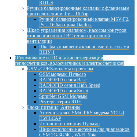
RDT-S
Ручные балансировочные клапаны с фланцевым
присоединением, Py = 16 бар
Ручной балансировочный клапан MSV-F2,
Py = 16 бар пр-ва Danfoss
Шкаф управления клапаном, насосом контуров
отопления и/или ГВС и/или приточной
вентиляции
Шкафы управления клапанами и насосами
ВШУ-1
Оборудование и ПО для диспетчеризации
теплосчетчиков, водосчетчиков и электросчетчиков
GSM-/GPRS-модемы и роутеры
GSM модемы Пульсар
RADIOFID серия Base
RADIOFID серия Hidh-Speed
RADIOFID серия Smart
SprutNet GSM Модемы
Роутеры серии RUH
Блоки питания, Антенны
Антенны для GSM/GPRS модема УСПД
ПУЛЬСАР
Источники питания Пульсар
Широкополосные антенны для диапазонов
GSM 2G/3G/4G, Wi-Fi, Yota