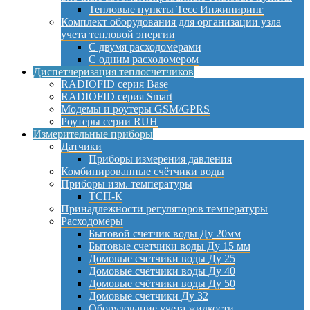
Тепловые пункты Тесс Инжиниринг
Комплект оборудования для организации узла
учета тепловой энергии
С двумя расходомерами
С одним расходомером
Диспетчеризация теплосчетчиков
RADIOFID серия Base
RADIOFID серия Smart
Модемы и роутеры GSM/GPRS
Роутеры серии RUH
Измерительные приборы
Датчики
Приборы измерения давления
Комбинированные счётчики воды
Приборы изм. температуры
ТСП-К
Принадлежности регуляторов температуры
Расходомеры
Бытовой счетчик воды Ду 20мм
Бытовые счетчики воды Ду 15 мм
Домовые счетчики воды Ду 25
Домовые счётчики воды Ду 40
Домовые счётчики воды Ду 50
Домовые счетчики Ду 32
Оборудование учета жидкости