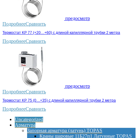
предосмотр
Подробнее
Сравнить
Термостат KP 77 (+20…+60) с длиной капиллярной трубки 2 метра
Подробнее
Сравнить
предосмотр
Подробнее
Сравнить
Термостат KP 75 (0…+35) с длиной капиллярной трубки 2 метра
Подробнее
Сравнить
Uncategorized
Арматура
Запорная арматура (латунь) TOPAS
Краны шаровые 11Б27п1 Латунные TOPAS