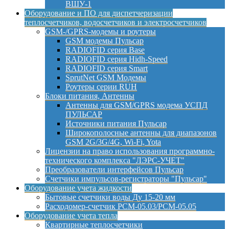
ВШУ-1
Оборудование и ПО для диспетчеризации
теплосчетчиков, водосчетчиков и электросчетчиков
GSM-/GPRS-модемы и роутеры
GSM модемы Пульсар
RADIOFID серия Base
RADIOFID серия Hidh-Speed
RADIOFID серия Smart
SprutNet GSM Модемы
Роутеры серии RUH
Блоки питания, Антенны
Антенны для GSM/GPRS модема УСПД
ПУЛЬСАР
Источники питания Пульсар
Широкополосные антенны для диапазонов
GSM 2G/3G/4G, Wi-Fi, Yota
Лицензии на право использования программно-
технического комплекса "ЛЭРС-УЧЕТ"
Преобразователи интерфейсов Пульсар
Счетчики импульсов-регистраторы "Пульсар"
Оборудование учета жидкости
Бытовые счетчики воды Ду 15-20 мм
Расходомер-счетчик РСМ-05.03/РСМ-05.05
Оборудование учета тепла
Квартирные теплосчетчики