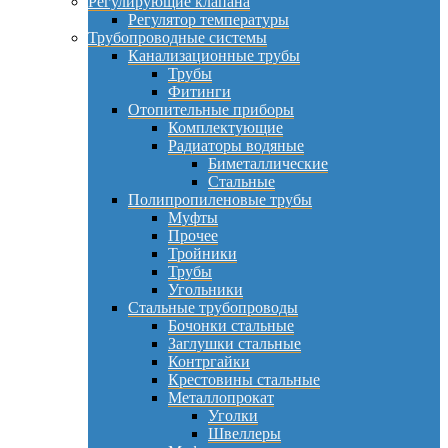
Регулирующие клапана
Регулятор температуры
Трубопроводные системы
Канализационные трубы
Трубы
Фитинги
Отопительные приборы
Комплектующие
Радиаторы водяные
Биметаллические
Стальные
Полипропиленовые трубы
Муфты
Прочее
Тройники
Трубы
Угольники
Стальные трубопроводы
Бочонки стальные
Заглушки стальные
Контргайки
Крестовины стальные
Металлопрокат
Уголки
Швеллеры