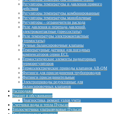
Регуляторы температуры и давления прямого
действия
Регуляторы температуры комбинированные
Регуляторы температуры моноблочные
Регуляторы – ограничители расхода
Реле давления и перепада давлений,
электроконтактные (прессостаты)
Реле температуры электроконтактные
(термостаты)
Ручные балансировочные клапаны
Температурные датчики для погодных
компенсаторов серии ECL
Термостатические элементы радиаторных
терморегуляторов
Термоэлектрические приводы клапанов AB-QM
Фитинги для присоединения трубопроводов
Фитинги присоединительные
Электроприводы редукторные для
балансировочных клапанов
Распродажа
Ремонт и обсуживание
Диагностика, ремонт узлов учета
Счетчики воды и тепла Пульсар
Теплосчетчики ультразвуковые Пульсар
Трубопроводная арматура