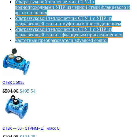
Ультразвуковой теплосчетчик СТУ-1 с
полнопроходными УПР из черной стали фланцевого и
др. исполнения
Ультразвуковой теплосчетчик СТУ-1 с УПР из
нержавеющей стали и муфтовым присоединением
Ультразвуковой теплосчетчик СТУ-1 с УПР из
нержавеющей стали с фланцевым присоединением
Частотные преобразователи advanced control
СТВК 1 5015
$
504.00
$
495.54
СТВХ — 50 «СТРИМ» ДГ класс С
$
194.05
$
184.35