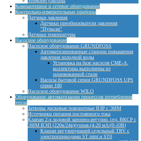
Терморегуляторы
Компьютерное и сетевое оборудование
Контрольно-измерительные приборы
Датчики давления
Датчики преобразователи давления
"Пульсар"
Датчики температуры
Насосное оборудование
Насосное оборудование GRUNDFOSS
Автоматизированные станции повышения
давления холодной воды
Установка на базе насосов CME-A,
коллекторы выполнены из
оцинкованной стали
Насосы бытовой серии GRUNDFOSS UPS
серии 100
Насосное оборудование WILO
Оборудование автоматизации процессов потребления
тепла
Затворы дисковые поворотные ВЗР с ЭИМ
Источники питания постоянного тока
Клапан 2-х ходовой запорно-регулир. сед. ВКСР с
ЭИМ ВЭП (220в/24в)(управ.(4-20 мА/(0-10В)
Клапан регулирующий седельный TRV с
электроприводами ST mini и ST0