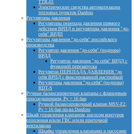
TTR-01
Электрические средства автоматизации
тепловых пунктов Danfoss
Регуляторы давления
Регуляторы перепада давления прямого
действия ВРПД и регуляторы давления "до-
себя" ВРДП
Регуляторы давления "до-себя" российского
производства
Регулятор давления "до-себя" (подпора)
ВРДД
Регулятор давления "до себя" ВРДД с
функцией перезапуска
Регулятор ПЕРЕПАДА ДАВЛЕНИЯ "до
себя ВРПД с фиксированной настройкой
Регуляторы давления "до-себя" (подпора)
RDT-S
Ручные балансировочные клапаны с фланцевым
присоединением, Py = 16 бар
Ручной балансировочный клапан MSV-F2,
Py = 16 бар пр-ва Danfoss
Шкаф управления клапаном, насосом контуров
отопления и/или ГВС и/или приточной
вентиляции
Шкафы управления клапанами и насосами