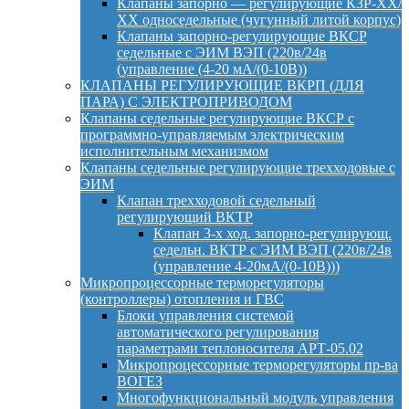
Клапаны запорно — регулирующие КЗР-ХХ/
ХХ односедельные (чугунный литой корпус)
Клапаны запорно-регулирующие ВКСР
седельные с ЭИМ ВЭП (220в/24в
(управление (4-20 мА/(0-10В))
КЛАПАНЫ РЕГУЛИРУЮЩИЕ ВКРП (ДЛЯ
ПАРА) С ЭЛЕКТРОПРИВОДОМ
Клапаны седельные регулирующие ВКСР с
программно-управляемым электрическим
исполнительным механизмом
Клапаны седельные регулирующие трехходовые с
ЭИМ
Клапан трехходовой седельный
регулирующий ВКТР
Клапан 3-х ход. запорно-регулирующ.
седельн. ВКТР с ЭИМ ВЭП (220в/24в
(управление 4-20мА/(0-10В)))
Микропроцессорные терморегуляторы
(контроллеры) отопления и ГВС
Блоки управления системой
автоматического регулирования
параметрами теплоносителя АРТ-05.02
Микропроцессорные терморегуляторы пр-ва
ВОГЕЗ
Многофункциональный модуль управления