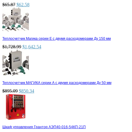
$
65.87
$
62.58
Теплосчетчик Магика серии Е с двумя расходомерами Ду 150 мм
$
1,728.99
$
1,642.54
Теплосчетчик МАГИКА серии А с двумя расходомерами Ду 50 мм
$
895.09
$
850.34
Шкаф управления Грантор АЭП40-016-54КП-21П