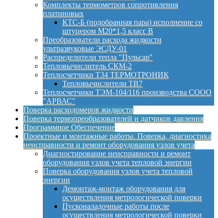
Комплекты термометров сопротивления
платиновых
КТС-Б (подобранная пара) исполнение со
штуцером М20*1,5 класс B
Преобразователи расхода жидкости
ультразвуковые ЭСДУ-01
Распределители тепла "Пульсар"
Тепловычислитель СКМ-2
Теплосчетчики Т34 ТЕРМОТРОНИК
Тепловычислители ТВ7
Теплосчетчики ТЭМ-104/116 производства СООО
"АРВАС"
Поверка расходомеров жидкости
Поверка термопреобразователей и датчиков давления
Программное Обеспечение
Проектные и монтажные работы. Поверка, диагностика
неисправности и ремонт оборудования узлов учета
Диагностирование неисправности и ремонт
оборудования узлов учета тепловой энергии
Поверка оборудования узлов учета тепловой
энергии
Демонтаж-монтаж оборудования для
осуществления метрологической поверки
Пусконаладочные работы после
осуществления метрологической поверки