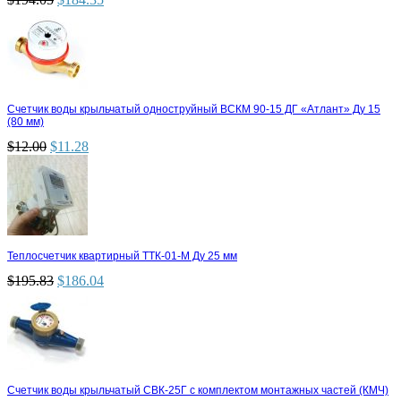
Счетчик воды крыльчатый одноструйный ВСКМ 90-15 ДГ «Атлант» Ду 15
(80 мм)
$
12.00
$
11.28
Теплосчетчик квартирный ТТК-01-М Ду 25 мм
$
195.83
$
186.04
Счетчик воды крыльчатый СВК-25Г с комплектом монтажных частей (КМЧ)