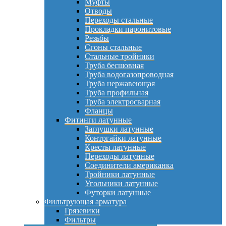
Муфты
Отводы
Переходы стальные
Прокладки паронитовые
Резьбы
Сгоны стальные
Стальные тройники
Труба бесшовная
Труба водогазопроводная
Труба нержавеющая
Труба профильная
Труба электросварная
Фланцы
Фитинги латунные
Заглушки латунные
Контргайки латунные
Кресты латунные
Переходы латунные
Соединители американка
Тройники латунные
Угольники латунные
Футорки латунные
Фильтрующая арматура
Грязевики
Фильтры