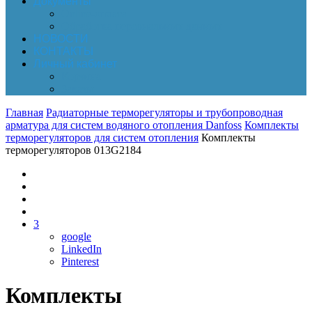
Документы
Online-оплата
Обработка персональных данных
НОВОСТИ
КОНТАКТЫ
Личный кабинет
Корзина
Заказы
Главная
Радиаторные терморегуляторы и трубопроводная
арматура для систем водяного отопления Danfoss
Комплекты
терморегуляторов для систем отопления
Комплекты
терморегуляторов 013G2184
3
google
LinkedIn
Pinterest
Комплекты