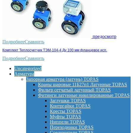
предосмотр
Подробнее
Сравнить
Комплект Теплосчетчик ТЭМ-104-4 Ду 100 мм фланцевое исп.
Подробнее
Сравнить
Uncategorized
Арматура
Запорная арматура (латунь) TOPAS
Краны шаровые 11Б27п1 Латунные TOPAS
Фильтр сетчатый латунный TOPAS
Фитинги латунные никелированные TOPAS
Заглушки TOPAS
Контргайки TOPAS
Кресты TOPAS
Муфты TOPAS
Ниппели TOPAS
Переходники TOPAS
Соединители TOPAS