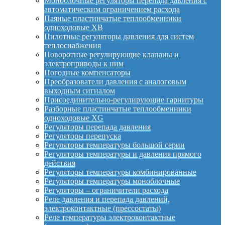
Моноблочные регуляторы перепада давления с
автоматическим ограничением расхода
Паяные пластинчатые теплообменники
одноходовые XB
Пилотные регуляторы давления для систем
теплоснабжения
Поворотные регулирующие клапаны и
электроприводы к ним
Погодные компенсаторы
Преобразователи давления с аналоговым
выходным сигналом
Присоединительно-регулирующие гарнитуры
Разборные пластинчатые теплообменники
одноходовые XG
Регуляторы перепада давления
Регуляторы перепуска
Регуляторы температуры большой серии
Регуляторы температуры и давления прямого
действия
Регуляторы температуры комбинированные
Регуляторы температуры моноблочные
Регуляторы – ограничители расхода
Реле давления и перепада давлений,
электроконтактные (прессостаты)
Реле температуры электроконтактные