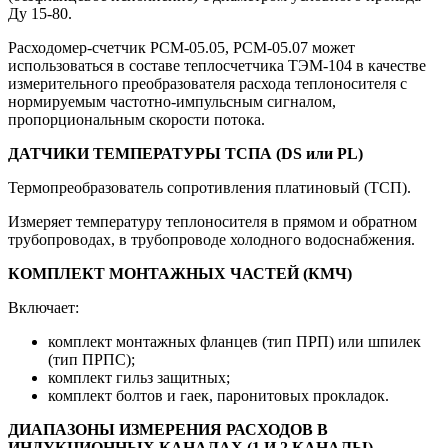
Ду 15-80.
Расходомер-счетчик РСМ-05.05, РСМ-05.07 может
использоваться в составе теплосчетчика ТЭМ-104 в качестве
измерительного преобразователя расхода теплоносителя с
нормируемым частотно-импульсным сигналом,
пропорциональным скорости потока.
ДАТЧИКИ ТЕМПЕРАТУРЫ ТСПА (DS или PL)
Термопреобразователь сопротивления платиновый (ТСП).
Измеряет температуру теплоносителя в прямом и обратном
трубопроводах, в трубопроводе холодного водоснабжения.
КОМПЛЕКТ МОНТАЖНЫХ ЧАСТЕЙ (КМЧ)
Включает:
комплект монтажных фланцев (тип ПРП) или шпилек
(тип ПРПС);
комплект гильз защитных;
комплект болтов и гаек, паронитовых прокладок.
ДИАПАЗОНЫ ИЗМЕРЕНИЯ РАСХОДОВ В
ИНДУКЦИОННЫХ КАНАЛАХ (1 И 2 КАНАЛЫ)