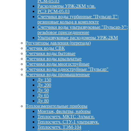
РСМ-05.03
Расходомеры УРЖ-2КМ у/зв.
РСЭ РСМ-05.03
Счетчики воды турбинные "Пульсар Т";
резиновые кольца в комплекте
Счетчики воды ультразвуковые "Пульсар-У";
резьбовое присоединение
Ультразвуковые расходомеры УРЖ-2КМ
Регуляторы давления (перепада)
Счетчик воды СВК
Счетчики воды бытовые
Счетчики воды крыльчатые
Счетчики воды многоструйные
Счетчики воды одноструйные "Пульсар"
Счетчики воды промышленные
Ду 150
Ду 200
Ду 50
Ду 65
Ду 80
Теплоизмерительные приборы
Монтаж, фильтры, наборы
Теплосчетч. МКТС Эл/магн.
Теплосчетч. СТУ-1 ультразвук.
Теплосчетч. ТЭМ-104