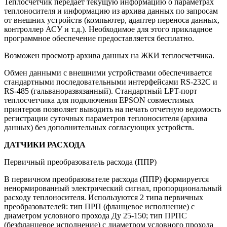
Теплосчетчик передает текущую информацию о параметрах
теплоносителя и информацию из архива данных по запросам
от внешних устройств (компьютер, адаптер переноса данных,
контроллер АСУ и т.д.). Необходимое для этого прикладное
программное обеспечение предоставляется бесплатно.
Возможен просмотр архива данных на ЖКИ теплосчетчика.
Обмен данными с внешними устройствами обеспечивается
стандартными последовательными интерфейсами RS-232С и
RS-485 (гальваноразвязанный). Стандартный LPT-порт
теплосчетчика для подключения EPSON совместимых
принтеров позволяет выводить на печать отчетную ведомость
регистрации суточных параметров теплоносителя (архива
данных) без дополнительных согласующих устройств.
ДАТЧИКИ РАСХОДА
Первичный преобразователь расхода (ППР)
В первичном преобразователе расхода (ППР) формируется
ненормированный электрический сигнал, пропорциональный
расходу теплоносителя. Используются 2 типа первичных
преобразователей: тип ПРП (фланцевое исполнение) с
диаметром условного прохода Ду 25-150; тип ПРПС
(безфланцевое исполнение) с диаметром условного прохода