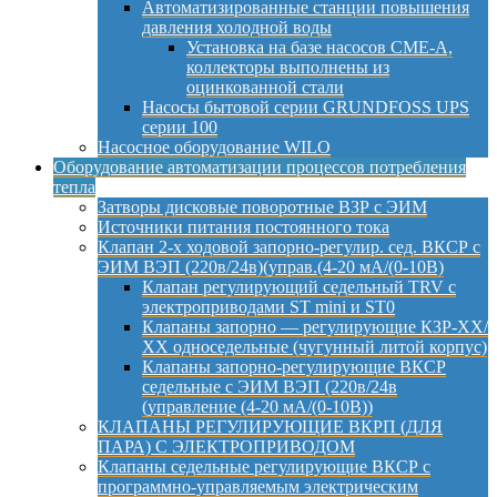
Автоматизированные станции повышения
давления холодной воды
Установка на базе насосов CME-A,
коллекторы выполнены из
оцинкованной стали
Насосы бытовой серии GRUNDFOSS UPS
серии 100
Насосное оборудование WILO
Оборудование автоматизации процессов потребления
тепла
Затворы дисковые поворотные ВЗР с ЭИМ
Источники питания постоянного тока
Клапан 2-х ходовой запорно-регулир. сед. ВКСР с
ЭИМ ВЭП (220в/24в)(управ.(4-20 мА/(0-10В)
Клапан регулирующий седельный TRV с
электроприводами ST mini и ST0
Клапаны запорно — регулирующие КЗР-ХХ/
ХХ односедельные (чугунный литой корпус)
Клапаны запорно-регулирующие ВКСР
седельные с ЭИМ ВЭП (220в/24в
(управление (4-20 мА/(0-10В))
КЛАПАНЫ РЕГУЛИРУЮЩИЕ ВКРП (ДЛЯ
ПАРА) С ЭЛЕКТРОПРИВОДОМ
Клапаны седельные регулирующие ВКСР с
программно-управляемым электрическим