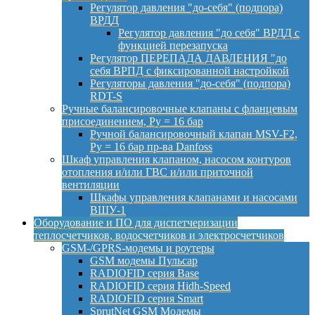
Регулятор давления "до-себя" (подпора)
ВРДД
Регулятор давления "до себя" ВРДД с
функцией перезапуска
Регулятор ПЕРЕПАДА ДАВЛЕНИЯ "до
себя ВРПД с фиксированной настройкой
Регуляторы давления "до-себя" (подпора)
RDT-S
Ручные балансировочные клапаны с фланцевым
присоединением, Py = 16 бар
Ручной балансировочный клапан MSV-F2,
Py = 16 бар пр-ва Danfoss
Шкаф управления клапаном, насосом контуров
отопления и/или ГВС и/или приточной
вентиляции
Шкафы управления клапанами и насосами
ВШУ-1
Оборудование и ПО для диспетчеризации
теплосчетчиков, водосчетчиков и электросчетчиков
GSM-/GPRS-модемы и роутеры
GSM модемы Пульсар
RADIOFID серия Base
RADIOFID серия Hidh-Speed
RADIOFID серия Smart
SprutNet GSM Модемы