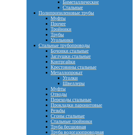
Биметаллические
Стальные
Полипропиленовые трубы
Муфты
Прочее
Тройники
Трубы
Угольники
Стальные трубопроводы
Бочонки стальные
Заглушки стальные
Контргайки
Крестовины стальные
Металлопрокат
Уголки
Швеллеры
Муфты
Отводы
Переходы стальные
Прокладки паронитовые
Резьбы
Сгоны стальные
Стальные тройники
Труба бесшовная
Труба водогазопроводная