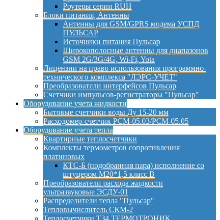
Роутеры серии RUH
Блоки питания, Антенны
Антенны для GSM/GPRS модема УСПД
ПУЛЬСАР
Источники питания Пульсар
Широкополосные антенны для диапазонов
GSM 2G/3G/4G, Wi-Fi, Yota
Лицензии на право использования программно-
технического комплекса "ЛЭРС-УЧЕТ"
Преобразователи интерфейсов Пульсар
Счетчики импульсов-регистраторы "Пульсар"
Оборудование учета жидкости
Бытовые счетчики воды Ду 15-20 мм
Расходомер-счетчик РСМ-05.03/РСМ-05.05
Оборудование учета тепла
Квартирные теплосчетчики
Комплекты термометров сопротивления
платиновых
КТС-Б (подобранная пара) исполнение со
штуцером М20*1,5 класс B
Преобразователи расхода жидкости
ультразвуковые ЭСДУ-01
Распределители тепла "Пульсар"
Тепловычислитель СКМ-2
Теплосчетчики Т34 ТЕРМОТРОНИК