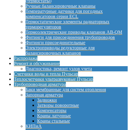
(термостаты)
Ручные балансировочные клапаны
Температурные датчики для погодных
компенсаторов серии ECL
Термостатические элементы радиаторных
терморегуляторов
Термоэлектрические приводы клапанов AB-QM
Фитинги для присоединения трубопроводов
Фитинги присоединительные
Электроприводы редукторные для
балансировочных клапанов
Распродажа
Ремонт и обсуживание
Диагностика, ремонт узлов учета
Счетчики воды и тепла Пульсар
Теплосчетчики ультразвуковые Пульсар
Трубопроводная арматура
Баки мембранные для систем отопления
Запорная арматура
Задвижки
Затворы поворотные
Компенсаторы
Краны латунные
Краны стальные
КИПиА