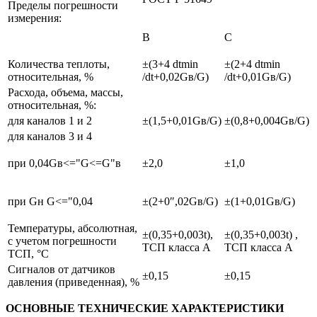
Пределы погрешности
измерения:
В
С
Количества теплоты,
±(3+4 dtmin
±(2+4 dtmin
относительная, %
/dt+0,02Gв/G)
/dt+0,01Gв/G)
Расхода, объема, массы,
относительная, %:
для каналов 1 и 2
±(1,5+0,01Gв/G)
±(0,8+0,004Gв/G)
для каналов 3 и 4
при 0,04Gв<="G<=G"в
±2,0
±1,0
при Gн G<="0,04
±(2+0″,02Gв/G)
±(1+0,01Gв/G)
Температуры, абсолютная,
±(0,35+0,003t),
±(0,35+0,003t) ,
с учетом погрешности
ТСП класса А
ТСП класса А
ТСП, °С
Сигналов от датчиков
±0,15
±0,15
давления (приведенная), %
ОСНОВНЫЕ ТЕХНИЧЕСКИЕ ХАРАКТЕРИСТИКИ