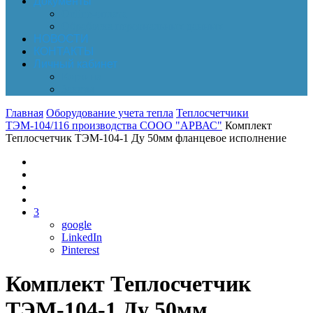
Документы
Online-оплата
Обработка персональных данных
НОВОСТИ
КОНТАКТЫ
Личный кабинет
Корзина
Заказы
Главная
Оборудование учета тепла
Теплосчетчики
ТЭМ-104/116 производства СООО "АРВАС"
Комплект
Теплосчетчик ТЭМ-104-1 Ду 50мм фланцевое исполнение
3
google
LinkedIn
Pinterest
Комплект Теплосчетчик
ТЭМ-104-1 Ду 50мм