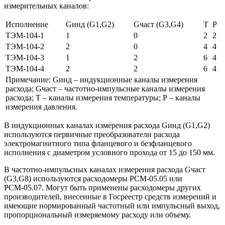
измерительных каналов:
Исполнение
Gинд (G1,G2)
Gчаст (G3,G4)
Т
Р
ТЭМ-104-1
1
0
2
2
ТЭМ-104-2
2
0
4
4
ТЭМ-104-3
1
2
6
4
ТЭМ-104-4
2
2
6
4
Примечание: Gинд – индукционные каналы измерения
расхода; Gчаст – частотно-импульсные каналы измерения
расхода; Т – каналы измерения температуры; Р – каналы
измерения давления.
В индукционных каналах измерения расхода Gинд (G1,G2)
используются первичные преобразователи расхода
электромагнитного типа фланцевого и безфланцевого
исполнения с диаметром условного прохода от 15 до 150 мм.
В частотно-импульсных каналах измерения расхода Gчаст
(G3,G8) используются расходомеры РСМ-05.05 или
РСМ-05.07. Могут быть применены расходомеры других
производителей, внесенные в Госреестр средств измерений и
имеющие нормированный частотный или импульсный выход,
пропорциональный измеряемому расходу или объему.