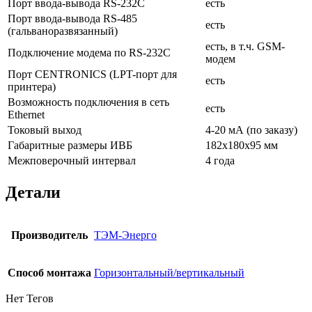
Порт ввода-вывода RS-232С
есть
Порт ввода-вывода RS-485
есть
(гальваноразвязанный)
есть, в т.ч. GSM-
Подключение модема по RS-232С
модем
Порт CENTRONICS (LPT-порт для
есть
принтера)
Возможность подключения в сеть
есть
Ethernet
Токовый выход
4-20 мА (по заказу)
Габаритные размеры ИВБ
182х180х95 мм
Межповерочный интервал
4 года
Детали
Производитель
ТЭМ-Энерго
Способ монтажа
Горизонтальный/вертикальный
Нет Тегов