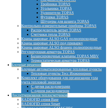
Тройники TOPAS
Угольники TOPAS
Удлинители TOPAS
Футорки TOPAS
Штуцеры для шланга TOPAS
Контрольно-измерительные приборы TOPAS
Распределитель затрат TOPAS
Счетчики тепла TOPAS
Краны шаровые ALSO GAS полнопроходные
Краны шаровые ALSO под приварку
Краны шаровые ALSO фланец полнопроходные
Регулирующая арматура TOPAS
Балансировочные клапаны TOPAS MBV
Термостатическая арматура TOPAS
Блочные решения
Блочные автоматизированные тепловые пункты
Тепловые пункты Тесс Инжиниринг
Комплект оборудования для организации узла
учета тепловой энергии
С двумя расходомерами
С одним расходомером
Диспетчеризация теплосчетчиков
RADIOFID серия Base
RADIOFID серия Smart