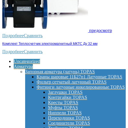
предосмотр
Подробнее
Сравнить
Комплект Теплосчетчик электромагнитный МКТС Ду 32 мм
Подробнее
Сравнить
Uncategorized
Арматура
Запорная арматура (латунь) TOPAS
Краны шаровые 11Б27п1 Латунные TOPAS
Фильтр сетчатый латунный TOPAS
Фитинги латунные никелированные TOPAS
Заглушки TOPAS
Контргайки TOPAS
Кресты TOPAS
Муфты TOPAS
Ниппели TOPAS
Переходники TOPAS
Соединители TOPAS