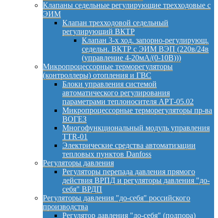
Клапаны седельные регулирующие трехходовые с
ЭИМ
Клапан трехходовой седельный
регулирующий ВКТР
Клапан 3-х ход. запорно-регулирующ.
седельн. ВКТР с ЭИМ ВЭП (220в/24в
(управление 4-20мА/(0-10В)))
Микропроцессорные терморегуляторы
(контроллеры) отопления и ГВС
Блоки управления системой
автоматического регулирования
параметрами теплоносителя АРТ-05.02
Микропроцессорные терморегуляторы пр-ва
ВОГЕЗ
Многофункциональный модуль управления
TTR-01
Электрические средства автоматизации
тепловых пунктов Danfoss
Регуляторы давления
Регуляторы перепада давления прямого
действия ВРПД и регуляторы давления "до-
себя" ВРДП
Регуляторы давления "до-себя" российского
производства
Регулятор давления "до-себя" (подпора)