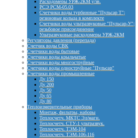
Расходомеры УРЖ-2КМ у/зв.
РСЭ РСМ-05.03
Счетчики воды турбинные "Пульсар Т";
резиновые кольца в комплекте
Счетчики воды ультразвуковые "Пульсар-У";
резьбовое присоединение
Ультразвуковые расходомеры УРЖ-2КМ
Регуляторы давления (перепада)
Счетчик воды СВК
Счетчики воды бытовые
Счетчики воды крыльчатые
Счетчики воды многоструйные
Счетчики воды одноструйные "Пульсар"
Счетчики воды промышленные
Ду 150
Ду 200
Ду 50
Ду 65
Ду 80
Теплоизмерительные приборы
Монтаж, фильтры, наборы
Теплосчетч. МКТС Эл/магн.
Теплосчетч. СТУ-1 ультразвук.
Теплосчетч. ТЭМ-104
Теплосчетч. ТЭМ-106-116