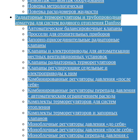
Демонтаж — монтаж оборудования
Поверка метрологическая
Поверка расходомеров жидкости
Радиаторные терморегуляторы и трубопроводная
арматура для систем водяного отопления Danfoss
Автоматические балансировочные клапаны
Дроссели для отопительных приборов
Запорно-присоединительные радиаторные
клапаны
Клапаны и электроприводы для автоматизации
местных вентиляционных установок
Клапаны радиаторных терморегуляторов
Клапаны регулирующие седельные и
электроприводы к ним
Комбинированные регуляторы давления «после
себя»
Комбинированные регуляторы перепада давления
с автоматическим ограничением расхода
Комплекты терморегуляторов для систем
отопления
Комплекты терморегуляторов и запорных
клапанов
Моноблочные регуляторы давления «до себя»
Моноблочные регуляторы давления «после себя»
Моноблочные регуляторы перепада давления с