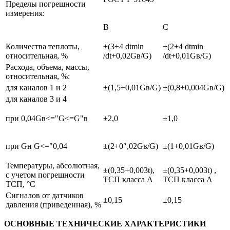
Пределы погрешности
измерения:
В
С
Количества теплоты,
±(3+4 dtmin
±(2+4 dtmin
относительная, %
/dt+0,02Gв/G)
/dt+0,01Gв/G)
Расхода, объема, массы,
относительная, %:
для каналов 1 и 2
±(1,5+0,01Gв/G)
±(0,8+0,004Gв/G)
для каналов 3 и 4
при 0,04Gв<="G<=G"в
±2,0
±1,0
при Gн G<="0,04
±(2+0″,02Gв/G)
±(1+0,01Gв/G)
Температуры, абсолютная,
±(0,35+0,003t),
±(0,35+0,003t) ,
с учетом погрешности
ТСП класса А
ТСП класса А
ТСП, °С
Сигналов от датчиков
±0,15
±0,15
давления (приведенная), %
ОСНОВНЫЕ ТЕХНИЧЕСКИЕ ХАРАКТЕРИСТИКИ