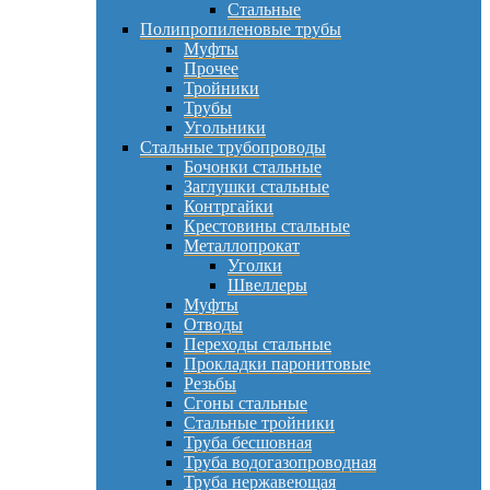
Стальные
Полипропиленовые трубы
Муфты
Прочее
Тройники
Трубы
Угольники
Стальные трубопроводы
Бочонки стальные
Заглушки стальные
Контргайки
Крестовины стальные
Металлопрокат
Уголки
Швеллеры
Муфты
Отводы
Переходы стальные
Прокладки паронитовые
Резьбы
Сгоны стальные
Стальные тройники
Труба бесшовная
Труба водогазопроводная
Труба нержавеющая