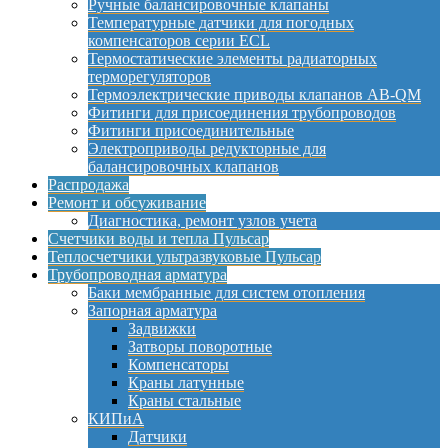
Ручные балансировочные клапаны
Температурные датчики для погодных
компенсаторов серии ECL
Термостатические элементы радиаторных
терморегуляторов
Термоэлектрические приводы клапанов AB-QM
Фитинги для присоединения трубопроводов
Фитинги присоединительные
Электроприводы редукторные для
балансировочных клапанов
Распродажа
Ремонт и обсуживание
Диагностика, ремонт узлов учета
Счетчики воды и тепла Пульсар
Теплосчетчики ультразвуковые Пульсар
Трубопроводная арматура
Баки мембранные для систем отопления
Запорная арматура
Задвижки
Затворы поворотные
Компенсаторы
Краны латунные
Краны стальные
КИПиА
Датчики