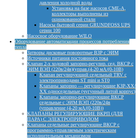
давления холодной воды
Установка на базе насосов CME-A,
коллекторы выполнены из
оцинкованной стали
Насосы бытовой серии GRUNDFOSS UPS
серии 100
Насосное оборудование WILO
Оборудование автоматизации процессов потребления
тепла
Затворы дисковые поворотные ВЗР с ЭИМ
Источники питания постоянного тока
Клапан 2-х ходовой запорно-регулир. сед. ВКСР с
ЭИМ ВЭП (220в/24в)(управ.(4-20 мА/(0-10В)
Клапан регулирующий седельный TRV с
электроприводами ST mini и ST0
Клапаны запорно — регулирующие КЗР-ХХ/
ХХ односедельные (чугунный литой корпус)
Клапаны запорно-регулирующие ВКСР
седельные с ЭИМ ВЭП (220в/24в
(управление (4-20 мА/(0-10В))
КЛАПАНЫ РЕГУЛИРУЮЩИЕ ВКРП (ДЛЯ
ПАРА) С ЭЛЕКТРОПРИВОДОМ
Клапаны седельные регулирующие ВКСР с
программно-управляемым электрическим
исполнительным механизмом