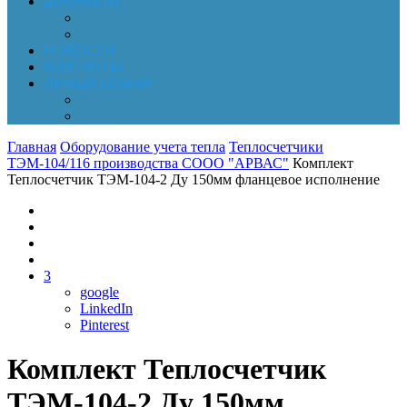
Документы
Online-оплата
Обработка персональных данных
НОВОСТИ
КОНТАКТЫ
Личный кабинет
Корзина
Заказы
Главная
Оборудование учета тепла
Теплосчетчики
ТЭМ-104/116 производства СООО "АРВАС"
Комплект
Теплосчетчик ТЭМ-104-2 Ду 150мм фланцевое исполнение
3
google
LinkedIn
Pinterest
Комплект Теплосчетчик
ТЭМ-104-2 Ду 150мм