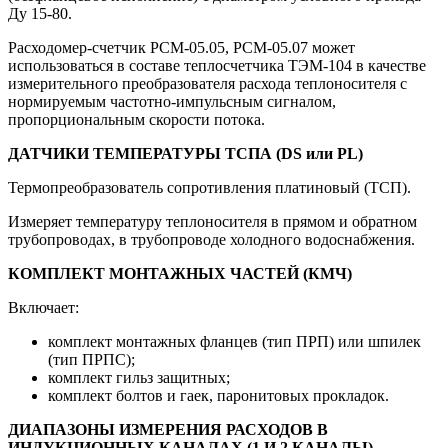
Ду 15-80.
Расходомер-счетчик РСМ-05.05, РСМ-05.07 может
использоваться в составе теплосчетчика ТЭМ-104 в качестве
измерительного преобразователя расхода теплоносителя с
нормируемым частотно-импульсным сигналом,
пропорциональным скорости потока.
ДАТЧИКИ ТЕМПЕРАТУРЫ ТСПА (DS или PL)
Термопреобразователь сопротивления платиновый (ТСП).
Измеряет температуру теплоносителя в прямом и обратном
трубопроводах, в трубопроводе холодного водоснабжения.
КОМПЛЕКТ МОНТАЖНЫХ ЧАСТЕЙ (КМЧ)
Включает:
комплект монтажных фланцев (тип ПРП) или шпилек
(тип ПРПС);
комплект гильз защитных;
комплект болтов и гаек, паронитовых прокладок.
ДИАПАЗОНЫ ИЗМЕРЕНИЯ РАСХОДОВ В
ИНДУКЦИОННЫХ КАНАЛАХ (1 И 2 КАНАЛЫ)