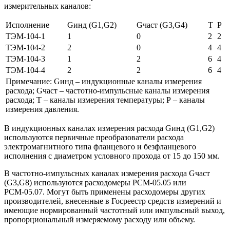
измерительных каналов:
Исполнение
Gинд (G1,G2)
Gчаст (G3,G4)
Т
Р
ТЭМ-104-1
1
0
2
2
ТЭМ-104-2
2
0
4
4
ТЭМ-104-3
1
2
6
4
ТЭМ-104-4
2
2
6
4
Примечание: Gинд – индукционные каналы измерения
расхода; Gчаст – частотно-импульсные каналы измерения
расхода; Т – каналы измерения температуры; Р – каналы
измерения давления.
В индукционных каналах измерения расхода Gинд (G1,G2)
используются первичные преобразователи расхода
электромагнитного типа фланцевого и безфланцевого
исполнения с диаметром условного прохода от 15 до 150 мм.
В частотно-импульсных каналах измерения расхода Gчаст
(G3,G8) используются расходомеры РСМ-05.05 или
РСМ-05.07. Могут быть применены расходомеры других
производителей, внесенные в Госреестр средств измерений и
имеющие нормированный частотный или импульсный выход,
пропорциональный измеряемому расходу или объему.