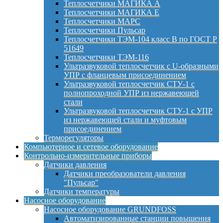
Теплосчетчики МАГИКА А
Теплосчетчики МАГИКА Е
Теплосчетчики МАРС
Теплосчетчики Пульсар
Теплосчетчики ТЭМ-104 класс B по ГОСТ Р
51649
Теплосчетчики ТЭМ-116
Ультразвуковой теплосчетчик с U-образными
УПР с фланцевым присоединением
Ультразвуковой теплосчетчик СТУ-1 с
полнопроходной УПР из нержавеющей
стали
Ультразвуковой теплосчетчик СТУ-1 с УПР
из нержавеющей стали и муфтовым
присоединением
Терморегуляторы
Компьютерное и сетевое оборудование
Контрольно-измерительные приборы
Датчики давления
Датчики преобразователи давления
"Пульсар"
Датчики температуры
Насосное оборудование
Насосное оборудование GRUNDFOSS
Автоматизированные станции повышения