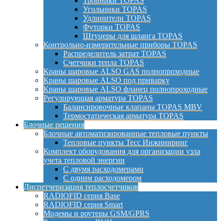
Тройники TOPAS
Угольники TOPAS
Удлинители TOPAS
Футорки TOPAS
Штуцеры для шланга TOPAS
Контрольно-измерительные приборы TOPAS
Распределитель затрат TOPAS
Счетчики тепла TOPAS
Краны шаровые ALSO GAS полнопроходные
Краны шаровые ALSO под приварку
Краны шаровые ALSO фланец полнопроходные
Регулирующая арматура TOPAS
Балансировочные клапаны TOPAS MBV
Термостатическая арматура TOPAS
Блочные решения
Блочные автоматизированные тепловые пункты
Тепловые пункты Тесс Инжиниринг
Комплект оборудования для организации узла
учета тепловой энергии
С двумя расходомерами
С одним расходомером
Диспетчеризация теплосчетчиков
RADIOFID серия Base
RADIOFID серия Smart
Модемы и роутеры GSM/GPRS