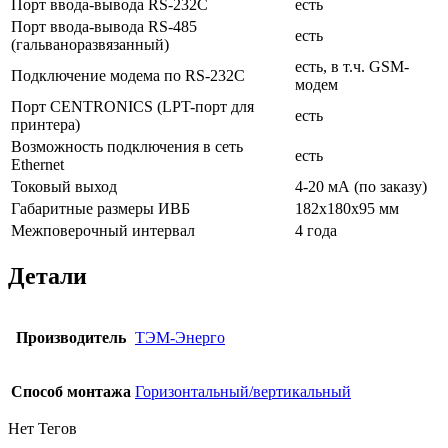
Порт ввода-вывода RS-232С
есть
Порт ввода-вывода RS-485
есть
(гальваноразвязанный)
есть, в т.ч. GSM-
Подключение модема по RS-232С
модем
Порт CENTRONICS (LPT-порт для
есть
принтера)
Возможность подключения в сеть
есть
Ethernet
Токовый выход
4-20 мА (по заказу)
Габаритные размеры ИВБ
182х180х95 мм
Межповерочный интервал
4 года
Детали
Производитель
ТЭМ-Энерго
Способ монтажа
Горизонтальный/вертикальный
Нет Тегов