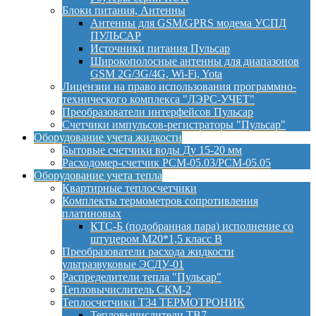
Блоки питания, Антенны
Антенны для GSM/GPRS модема УСПД
ПУЛЬСАР
Источники питания Пульсар
Широкополосные антенны для диапазонов
GSM 2G/3G/4G, Wi-Fi, Yota
Лицензии на право использования программно-
технического комплекса "ЛЭРС-УЧЕТ"
Преобразователи интерфейсов Пульсар
Счетчики импульсов-регистраторы "Пульсар"
Оборудование учета жидкости
Бытовые счетчики воды Ду 15-20 мм
Расходомер-счетчик РСМ-05.03/РСМ-05.05
Оборудование учета тепла
Квартирные теплосчетчики
Комплекты термометров сопротивления
платиновых
КТС-Б (подобранная пара) исполнение со
штуцером М20*1,5 класс B
Преобразователи расхода жидкости
ультразвуковые ЭСДУ-01
Распределители тепла "Пульсар"
Тепловычислитель СКМ-2
Теплосчетчики Т34 ТЕРМОТРОНИК
Тепловычислители ТВ7