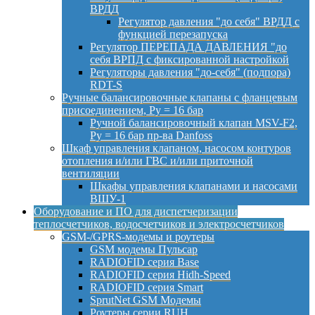
ВРДД
Регулятор давления "до себя" ВРДД с
функцией перезапуска
Регулятор ПЕРЕПАДА ДАВЛЕНИЯ "до
себя ВРПД с фиксированной настройкой
Регуляторы давления "до-себя" (подпора)
RDT-S
Ручные балансировочные клапаны с фланцевым
присоединением, Py = 16 бар
Ручной балансировочный клапан MSV-F2,
Py = 16 бар пр-ва Danfoss
Шкаф управления клапаном, насосом контуров
отопления и/или ГВС и/или приточной
вентиляции
Шкафы управления клапанами и насосами
ВШУ-1
Оборудование и ПО для диспетчеризации
теплосчетчиков, водосчетчиков и электросчетчиков
GSM-/GPRS-модемы и роутеры
GSM модемы Пульсар
RADIOFID серия Base
RADIOFID серия Hidh-Speed
RADIOFID серия Smart
SprutNet GSM Модемы
Роутеры серии RUH