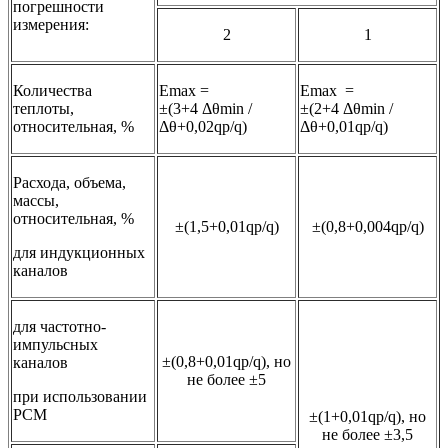
погрешности
измерения:
2
1
Количества
Emax =
Emax =
теплоты,
±(3+4 Δθmin /
±(2+4 Δθmin /
относительная, %
Δθ+0,02qp/q)
Δθ+0,01qp/q)
Расхода, объема,
массы,
относительная, %
±(1,5+0,01qp/q)
±(0,8+0,004qp/q)
для индукционных
каналов
для частотно-
импульсных
±(0,8+0,01qp/q), но
каналов
не более ±5
при использовании
РСМ
±(1+0,01qp/q), но
не более ±3,5