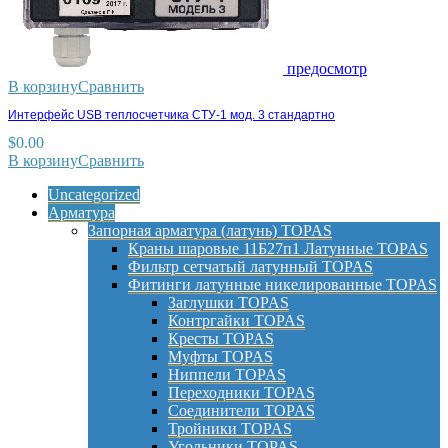
предосмотр
В корзину
Сравнить
Интерфейс USB теплосчетчика СТУ-1 мод. 3 стандартно
$
0.00
В корзину
Сравнить
Uncategorized
Арматура
Запорная арматура (латунь) TOPAS
Краны шаровые 11Б27п1 Латунные TOPAS
Фильтр сетчатый латунный TOPAS
Фитинги латунные никелированные TOPAS
Заглушки TOPAS
Контргайки TOPAS
Кресты TOPAS
Муфты TOPAS
Ниппели TOPAS
Переходники TOPAS
Соединители TOPAS
Тройники TOPAS
Угольники TOPAS