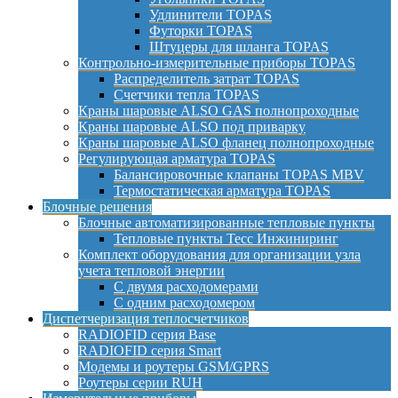
Удлинители TOPAS
Футорки TOPAS
Штуцеры для шланга TOPAS
Контрольно-измерительные приборы TOPAS
Распределитель затрат TOPAS
Счетчики тепла TOPAS
Краны шаровые ALSO GAS полнопроходные
Краны шаровые ALSO под приварку
Краны шаровые ALSO фланец полнопроходные
Регулирующая арматура TOPAS
Балансировочные клапаны TOPAS MBV
Термостатическая арматура TOPAS
Блочные решения
Блочные автоматизированные тепловые пункты
Тепловые пункты Тесс Инжиниринг
Комплект оборудования для организации узла
учета тепловой энергии
С двумя расходомерами
С одним расходомером
Диспетчеризация теплосчетчиков
RADIOFID серия Base
RADIOFID серия Smart
Модемы и роутеры GSM/GPRS
Роутеры серии RUH