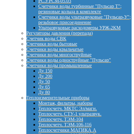
РСЭ РСМ-05.03
Счетчики воды турбинные "Пульсар Т";
резиновые кольца в комплекте
Счетчики воды ультразвуковые "Пульсар-У";
резьбовое присоединение
Ультразвуковые расходомеры УРЖ-2КМ
Регуляторы давления (перепада)
Счетчик воды СВК
Счетчики воды бытовые
Счетчики воды крыльчатые
Счетчики воды многоструйные
Счетчики воды одноструйные "Пульсар"
Счетчики воды промышленные
Ду 150
Ду 200
Ду 50
Ду 65
Ду 80
Теплоизмерительные приборы
Монтаж, фильтры, наборы
Теплосчетч. МКТС Эл/магн.
Теплосчетч. СТУ-1 ультразвук.
Теплосчетч. ТЭМ-104
Теплосчетч. ТЭМ-106-116
Теплосчетчики МАГИКА А