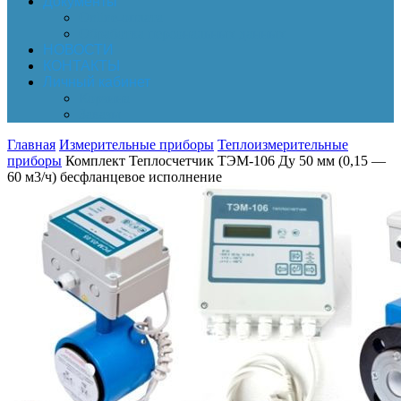
Документы
Online-оплата
Обработка персональных данных
НОВОСТИ
КОНТАКТЫ
Личный кабинет
Корзина
Заказы
Главная
Измерительные приборы
Теплоизмерительные
приборы
Комплект Теплосчетчик ТЭМ-106 Ду 50 мм (0,15 —
60 м3/ч) бесфланцевое исполнение