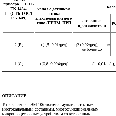
прибора СТБ
кана
EN 1434-
канал с датчиком
1 (СТБ ГОСТ
потока
Р 51649)
электромагнитного
сторонние
типа (ПРПМ, ПРП
Р
производители
±
2 (В)
±(1,5+0,01qp/q)
±(2+0,02qp/q), но
не более ±5
1 (С)
±(0,8+0,004qp/q)
±(1+0,01qp/q),
ОПИСАНИЕ
Теплосчетчик ТЭМ-106 является мультисистемным,
многоканальным, составным, многофункциональным
микропроцессорным устройством со встроенным