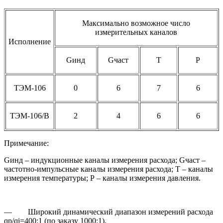
Максимально возможное число
измерительных каналов
Исполнение
Gинд
Gчаст
Т
Р
ТЭМ-106
0
6
7
6
ТЭМ-106/В
2
4
6
6
Примечание:
Gинд – индукционные каналы измерения расхода; Gчаст –
частотно-импульсные каналы измерения расхода; Т ­– каналы
измерения температуры; Р – каналы измерения давления.
— Широкий динамический диапазон измерений расхода
qp/qi=400:1 (по заказу 1000:1).