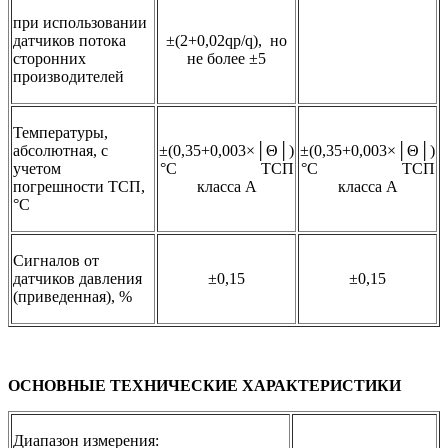
при использовании
датчиков потока
±(2+0,02qp/q), но
сторонних
не более ±5
производителей
Температуры,
абсолютная, с
±(0,35+0,003×│Θ│)
±(0,35+0,003×│Θ│)
учетом
°С ТСП
°С ТСП
погрешности ТСП,
класса А
класса А
°С
Сигналов от
датчиков давления
±0,15
±0,15
(приведенная), %
ОСНОВНЫЕ ТЕХНИЧЕСКИЕ ХАРАКТЕРИСТИКИ
Диапазон измерения: