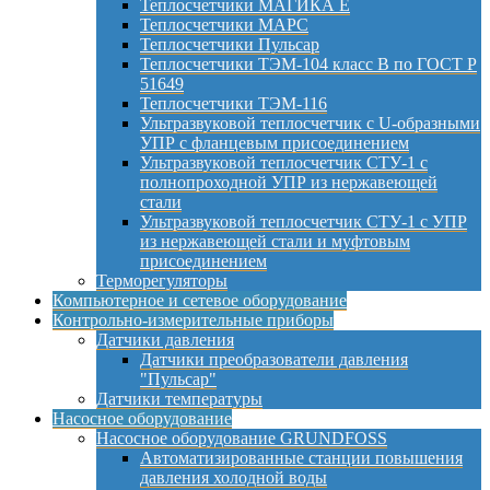
Теплосчетчики МАГИКА Е
Теплосчетчики МАРС
Теплосчетчики Пульсар
Теплосчетчики ТЭМ-104 класс B по ГОСТ Р
51649
Теплосчетчики ТЭМ-116
Ультразвуковой теплосчетчик с U-образными
УПР с фланцевым присоединением
Ультразвуковой теплосчетчик СТУ-1 с
полнопроходной УПР из нержавеющей
стали
Ультразвуковой теплосчетчик СТУ-1 с УПР
из нержавеющей стали и муфтовым
присоединением
Терморегуляторы
Компьютерное и сетевое оборудование
Контрольно-измерительные приборы
Датчики давления
Датчики преобразователи давления
"Пульсар"
Датчики температуры
Насосное оборудование
Насосное оборудование GRUNDFOSS
Автоматизированные станции повышения
давления холодной воды