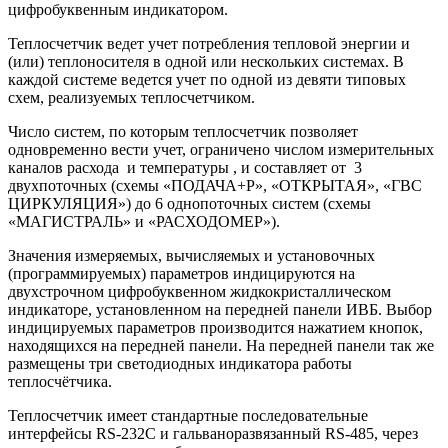
цифробуквенным индикатором.
Теплосчетчик ведет учет потребления тепловой энергии и
(или) теплоносителя в одной или нескольких системах. В
каждой системе ведется учет по одной из девяти типовых
схем, реализуемых теплосчетчиком.
Число систем, по которым теплосчетчик позволяет
одновременно вести учет, ограничено числом измерительных
каналов расхода и температуры , и составляет от 3
двухпоточных (схемы «ПОДАЧА+Р», «ОТКРЫТАЯ», «ГВС
ЦИРКУЛЯЦИЯ») до 6 однопоточных систем (схемы
«МАГИСТРАЛЬ» и «РАСХОДОМЕР»).
Значения измеряемых, вычисляемых и установочных
(программируемых) параметров индицируются на
двухстрочном цифробуквенном жидкокристаллическом
индикаторе, установленном на передней панели ИВБ. Выбор
индицируемых параметров производится нажатием кнопок,
находящихся на передней панели. На передней панели так же
размещены три светодиодных индикатора работы
теплосчётчика.
Теплосчетчик имеет стандартные последовательные
интерфейсы RS-232С и гальваноразвязанный RS-485, через