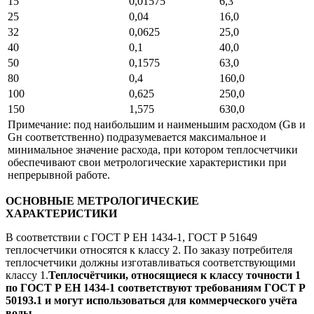
15
0,01575
6,3
25
0,04
16,0
32
0,0625
25,0
40
0,1
40,0
50
0,1575
63,0
80
0,4
160,0
100
0,625
250,0
150
1,575
630,0
Примечание: под наибольшим и наименьшим расходом (Gв и
Gн соответственно) подразумевается максимальное и
минимальное значение расхода, при котором теплосчетчики
обеспечивают свои метрологические характеристики при
непрерывной работе.
ОСНОВНЫЕ МЕТРОЛОГИЧЕСКИЕ
ХАРАКТЕРИСТИКИ
В соответствии с ГОСТ Р ЕН 1434-1, ГОСТ Р 51649
теплосчетчики относятся к классу 2. По заказу потребителя
теплосчетчики должны изготавливаться соответствующими
классу 1.
Теплосчётчики, относящиеся к классу точности 1
по ГОСТ Р ЕН 1434-1 соответствуют требованиям ГОСТ P
50193.1 и могут использоваться для коммерческого учёта
воды.