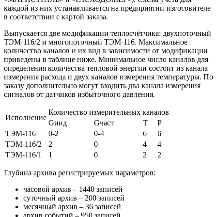
каждой из них устанавливается на предприятии-изготовителе
в соответствии с картой заказа.
Выпускается две модификации теплосчётчика: двухпоточный
ТЭМ-116/2 и многопоточный ТЭМ-116. Максимальное
количество каналов и их вид в зависимости от модификации
приведены в таблице ниже. Минимальное число каналов для
определения количества тепловой энергии состоит из канала
измерения расхода и двух каналов измерения температуры. По
заказу дополнительно могут входить два канала измерения
сигналов от датчиков избыточного давления.
Количество измерительных каналов
Исполнение
Gинд
Gчаст
Т
Р
ТЭМ-116
0-2
0-4
6
6
ТЭМ-116/2
2
0
4
4
ТЭМ-116/1
1
0
2
2
Глубина архива регистрируемых параметров:
часовой архив – 1440 записей
суточный архив – 200 записей
месячный архив – 36 записей
архив событий – 950 записей.