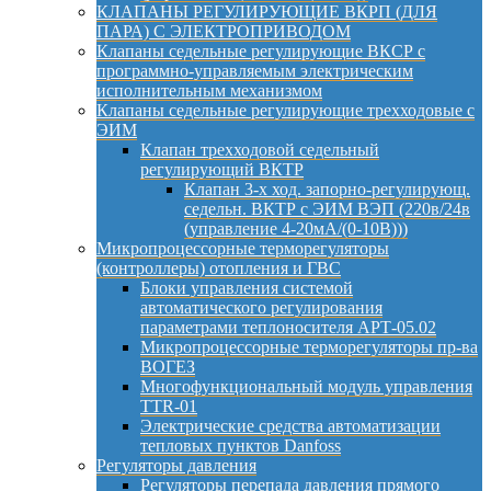
КЛАПАНЫ РЕГУЛИРУЮЩИЕ ВКРП (ДЛЯ
ПАРА) С ЭЛЕКТРОПРИВОДОМ
Клапаны седельные регулирующие ВКСР с
программно-управляемым электрическим
исполнительным механизмом
Клапаны седельные регулирующие трехходовые с
ЭИМ
Клапан трехходовой седельный
регулирующий ВКТР
Клапан 3-х ход. запорно-регулирующ.
седельн. ВКТР с ЭИМ ВЭП (220в/24в
(управление 4-20мА/(0-10В)))
Микропроцессорные терморегуляторы
(контроллеры) отопления и ГВС
Блоки управления системой
автоматического регулирования
параметрами теплоносителя АРТ-05.02
Микропроцессорные терморегуляторы пр-ва
ВОГЕЗ
Многофункциональный модуль управления
TTR-01
Электрические средства автоматизации
тепловых пунктов Danfoss
Регуляторы давления
Регуляторы перепада давления прямого