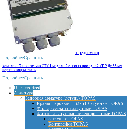
предосмотр
Подробнее
Сравнить
Комплект Теплосчетчик СТУ 1 модель 2 с полнопроходной УПР Ду 65 мм
нержавеющая сталь
Подробнее
Сравнить
Uncategorized
Арматура
Запорная арматура (латунь) TOPAS
Краны шаровые 11Б27п1 Латунные TOPAS
Фильтр сетчатый латунный TOPAS
Фитинги латунные никелированные TOPAS
Заглушки TOPAS
Контргайки TOPAS