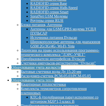
RADIOFID серия Base
RADIOFID серия Hidh-Speed
RADIOFID серия Smart
SprutNet GSM Модемы
Роутеры серии RUH
Блоки питания, Антенны
Антенны для GSM/GPRS модема УСПД
ПУЛЬСАР
Источники питания Пульсар
Широкополосные антенны для диапазонов
GSM 2G/3G/4G, Wi-Fi, Yota
Лицензии на право использования программно-
технического комплекса "ЛЭРС-УЧЕТ"
Преобразователи интерфейсов Пульсар
Счетчики импульсов-регистраторы "Пульсар"
Оборудование учета жидкости
Бытовые счетчики воды Ду 15-20 мм
Расходомер-счетчик РСМ-05.03/РСМ-05.05
Оборудование учета тепла
Квартирные теплосчетчики
Комплекты термометров сопротивления
платиновых
КТС-Б (подобранная пара) исполнение со
штуцером М20*1,5 класс B
Преобразователи расхода жидкости