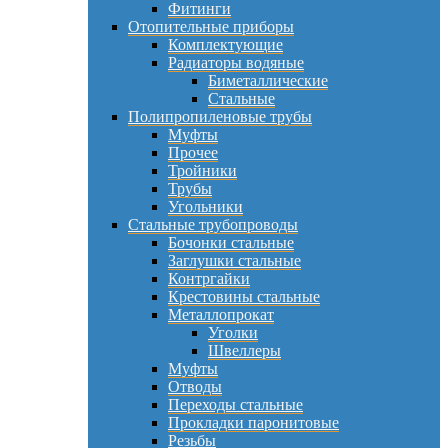
Фитинги
Отопительные приборы
Комплектующие
Радиаторы водяные
Биметаллические
Стальные
Полипропиленовые трубы
Муфты
Прочее
Тройники
Трубы
Угольники
Стальные трубопроводы
Бочонки стальные
Заглушки стальные
Контргайки
Крестовины стальные
Металлопрокат
Уголки
Швеллеры
Муфты
Отводы
Переходы стальные
Прокладки паронитовые
Резьбы