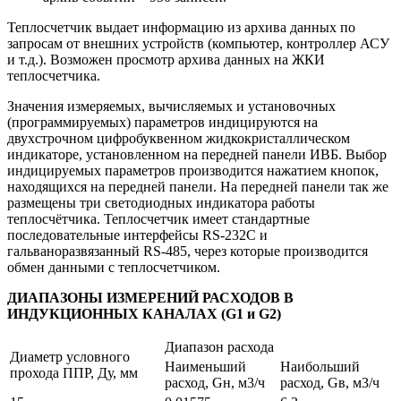
Теплосчетчик выдает информацию из архива данных по
запросам от внешних устройств (компьютер, контроллер АСУ
и т.д.). Возможен просмотр архива данных на ЖКИ
теплосчетчика.
Значения измеряемых, вычисляемых и установочных
(программируемых) параметров индицируются на
двухстрочном цифробуквенном жидкокристаллическом
индикаторе, установленном на передней панели ИВБ. Выбор
индицируемых параметров производится нажатием кнопок,
находящихся на передней панели. На передней панели так же
размещены три светодиодных индикатора работы
теплосчётчика. Теплосчетчик имеет стандартные
последовательные интерфейсы RS-232С и
гальваноразвязанный RS-485, через которые производится
обмен данными с теплосчетчиком.
ДИАПАЗОНЫ ИЗМЕРЕНИЙ РАСХОДОВ В
ИНДУКЦИОННЫХ КАНАЛАХ (G1 и G2)
Диапазон расхода
Диаметр условного
Наименьший
Наибольший
прохода ППР, Ду, мм
расход, Gн, м3/ч
расход, Gв, м3/ч