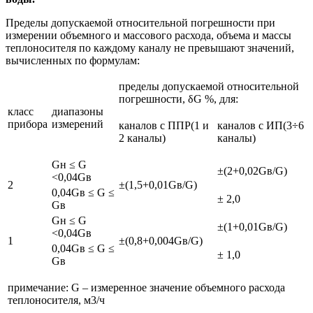
Пределы допускаемой относительной погрешности при
измерении объемного и массового расхода, объема и массы
теплоносителя по каждому каналу не превышают значений,
вычисленных по формулам:
пределы допускаемой относительной
погрешности, δG %, для:
класс
диапазоны
прибора
измерений
каналов с ППР(1 и
каналов с ИП(3÷6
2 каналы)
каналы)
Gн ≤ G
±(2+0,02Gв/G)
<0,04Gв
2
±(1,5+0,01Gв/G)
0,04Gв ≤ G ≤
± 2,0
Gв
Gн ≤ G
±(1+0,01Gв/G)
<0,04Gв
1
±(0,8+0,004Gв/G)
0,04Gв ≤ G ≤
± 1,0
Gв
примечание: G – измеренное значение объемного расхода
теплоносителя, м3/ч