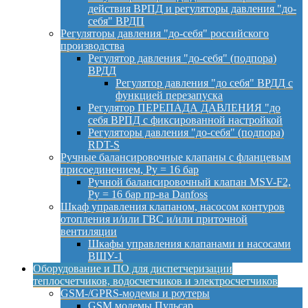
действия ВРПД и регуляторы давления "до-
себя" ВРДП
Регуляторы давления "до-себя" российского
производства
Регулятор давления "до-себя" (подпора)
ВРДД
Регулятор давления "до себя" ВРДД с
функцией перезапуска
Регулятор ПЕРЕПАДА ДАВЛЕНИЯ "до
себя ВРПД с фиксированной настройкой
Регуляторы давления "до-себя" (подпора)
RDT-S
Ручные балансировочные клапаны с фланцевым
присоединением, Py = 16 бар
Ручной балансировочный клапан MSV-F2,
Py = 16 бар пр-ва Danfoss
Шкаф управления клапаном, насосом контуров
отопления и/или ГВС и/или приточной
вентиляции
Шкафы управления клапанами и насосами
ВШУ-1
Оборудование и ПО для диспетчеризации
теплосчетчиков, водосчетчиков и электросчетчиков
GSM-/GPRS-модемы и роутеры
GSM модемы Пульсар