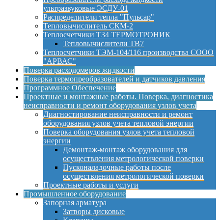
ультразвуковые ЭСДУ-01
Распределители тепла "Пульсар"
Тепловычислитель СКМ-2
Теплосчетчики Т34 ТЕРМОТРОНИК
Тепловычислители ТВ7
Теплосчетчики ТЭМ-104/116 производства СООО
"АРВАС"
Поверка расходомеров жидкости
Поверка термопреобразователей и датчиков давления
Программное Обеспечение
Проектные и монтажные работы. Поверка, диагностика
неисправности и ремонт оборудования узлов учета
Диагностирование неисправности и ремонт
оборудования узлов учета тепловой энергии
Поверка оборудования узлов учета тепловой
энергии
Демонтаж-монтаж оборудования для
осуществления метрологической поверки
Пусконаладочные работы после
осуществления метрологической поверки
Проектные работы и услуги
Промышленное оборудование
Запорная арматура
Затворы дисковые