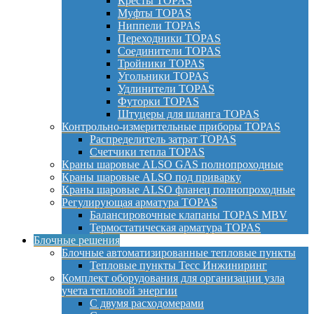
Кресты TOPAS
Муфты TOPAS
Ниппели TOPAS
Переходники TOPAS
Соединители TOPAS
Тройники TOPAS
Угольники TOPAS
Удлинители TOPAS
Футорки TOPAS
Штуцеры для шланга TOPAS
Контрольно-измерительные приборы TOPAS
Распределитель затрат TOPAS
Счетчики тепла TOPAS
Краны шаровые ALSO GAS полнопроходные
Краны шаровые ALSO под приварку
Краны шаровые ALSO фланец полнопроходные
Регулирующая арматура TOPAS
Балансировочные клапаны TOPAS MBV
Термостатическая арматура TOPAS
Блочные решения
Блочные автоматизированные тепловые пункты
Тепловые пункты Тесс Инжиниринг
Комплект оборудования для организации узла
учета тепловой энергии
С двумя расходомерами