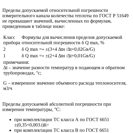
Пределы допускаемой относительной погрешности
измерительного канала количества теплоты по ГОСТ Р 51649
не превышают значений, вычисленных по формулам,
приведенным в таблице ниже:
Класс
Формулы для вычисления пределов допускаемой
прибора
относительной погрешности δ Q max, %
2
δ Q max =» ±(3+4 Δtн /Δt+0,02Gв/G)
1
δ Q max =» ±(2+4 Δtн /Δt+0,01Gв/G)
примечания:
Δt – значение разности температур в подающем и обратном
трубопроводах, °с;
G – измеренное значение объемного расхода теплоносителя,
м3/ч
Пределы допускаемой абсолютной погрешности при
измерении температуры, °C:
при комплектации ТС класса А по ГОСТ 6651
±(0,35+0,003.t)li>
при комплектации ТС класса В по ГОСТ 6651