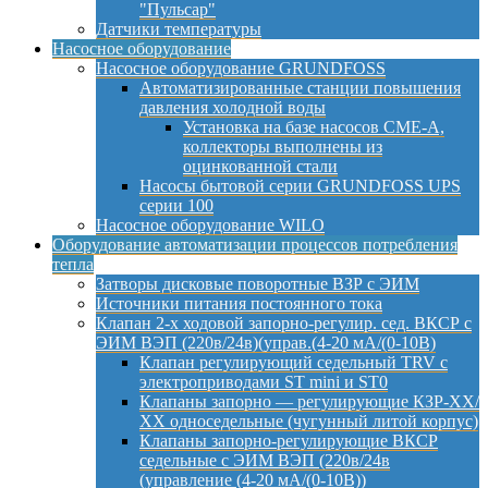
"Пульсар"
Датчики температуры
Насосное оборудование
Насосное оборудование GRUNDFOSS
Автоматизированные станции повышения
давления холодной воды
Установка на базе насосов CME-A,
коллекторы выполнены из
оцинкованной стали
Насосы бытовой серии GRUNDFOSS UPS
серии 100
Насосное оборудование WILO
Оборудование автоматизации процессов потребления
тепла
Затворы дисковые поворотные ВЗР с ЭИМ
Источники питания постоянного тока
Клапан 2-х ходовой запорно-регулир. сед. ВКСР с
ЭИМ ВЭП (220в/24в)(управ.(4-20 мА/(0-10В)
Клапан регулирующий седельный TRV с
электроприводами ST mini и ST0
Клапаны запорно — регулирующие КЗР-ХХ/
ХХ односедельные (чугунный литой корпус)
Клапаны запорно-регулирующие ВКСР
седельные с ЭИМ ВЭП (220в/24в
(управление (4-20 мА/(0-10В))