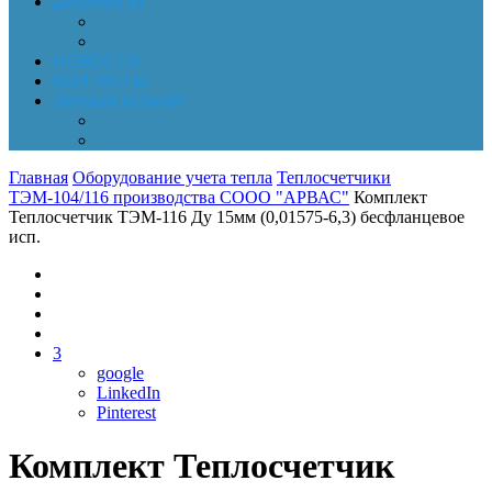
Документы
Online-оплата
Обработка персональных данных
НОВОСТИ
КОНТАКТЫ
Личный кабинет
Корзина
Заказы
Главная
Оборудование учета тепла
Теплосчетчики
ТЭМ-104/116 производства СООО "АРВАС"
Комплект
Теплосчетчик ТЭМ-116 Ду 15мм (0,01575-6,3) бесфланцевое
исп.
3
google
LinkedIn
Pinterest
Комплект Теплосчетчик