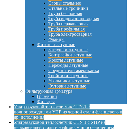
Сгоны стальные
Стальные тройники
Труба бесшовная
Труба водогазопроводная
Труба нержавеющая
Труба профильная
Труба электросварная
Фланцы
Фитинги латунные
Заглушки латунные
Контргайки латунные
Кресты латунные
Переходы латунные
Соединители американка
Тройники латунные
Угольники латунные
Футорки латунные
Фильтрующая арматура
Грязевики
Фильтры
Ультразвуковой теплосчетчик СТУ-1 с
полнопроходными УПР из черной стали фланцевого и
др. исполнения
Ультразвуковой теплосчетчик СТУ-1 с УПР из
нержавеющей стали и муфтовым присоединением