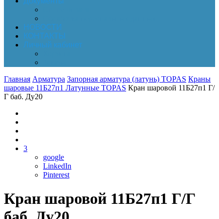
Документы
Online-оплата
Обработка персональных данных
НОВОСТИ
КОНТАКТЫ
Личный кабинет
Корзина
Заказы
Главная
Арматура
Запорная арматура (латунь) TOPAS
Краны
шаровые 11Б27п1 Латунные TOPAS
Кран шаровой 11Б27п1 Г/
Г баб. Ду20
3
google
LinkedIn
Pinterest
Кран шаровой 11Б27п1 Г/Г
баб. Ду20