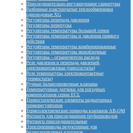
Присоединительно-регулирующие гарнитуры
Разборные пластинчатые теплообменники
одноходовые XG
Регуляторы перепада давления
Регуляторы перепуска
Регуляторы температуры большой серии
Регуляторы температуры и давления прямого
действия
Регуляторы температуры комбинированные
Регуляторы температуры моноблочные
Регуляторы – ограничители расхода
Реле давления и перепада давлений,
электроконтактные (прессостаты)
Реле температуры электроконтактные
(термостаты)
Ручные балансировочные клапаны
Температурные датчики для погодных
компенсаторов серии ECL
Термостатические элементы радиаторных
терморегуляторов
Термоэлектрические приводы клапанов AB-QM
Фитинги для присоединения трубопроводов
Фитинги присоединительные
Электроприводы редукторные для
балансировочных клапанов