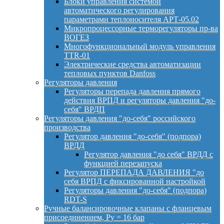
Блоки управления системой
автоматического регулирования
параметрами теплоносителя АРТ-05.02
Микропроцессорные терморегуляторы пр-ва
ВОГЕЗ
Многофункциональный модуль управления
TTR-01
Электрические средства автоматизации
тепловых пунктов Danfoss
Регуляторы давления
Регуляторы перепада давления прямого
действия ВРПД и регуляторы давления "до-
себя" ВРДП
Регуляторы давления "до-себя" российского
производства
Регулятор давления "до-себя" (подпора)
ВРДД
Регулятор давления "до себя" ВРДД с
функцией перезапуска
Регулятор ПЕРЕПАДА ДАВЛЕНИЯ "до
себя ВРПД с фиксированной настройкой
Регуляторы давления "до-себя" (подпора)
RDT-S
Ручные балансировочные клапаны с фланцевым
присоединением, Py = 16 бар