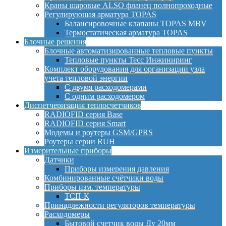
Краны шаровые ALSO фланец полнопроходные
Регулирующая арматура TOPAS
Балансировочные клапаны TOPAS MBV
Термостатическая арматура TOPAS
Блочные решения
Блочные автоматизированные тепловые пункты
Тепловые пункты Тесс Инжиниринг
Комплект оборудования для организации узла
учета тепловой энергии
С двумя расходомерами
С одним расходомером
Диспетчеризация теплосчетчиков
RADIOFID серия Base
RADIOFID серия Smart
Модемы и роутеры GSM/GPRS
Роутеры серии RUH
Измерительные приборы
Датчики
Приборы измерения давления
Комбинированные счётчики воды
Приборы изм. температуры
ТСП-К
Принадлежности регуляторов температуры
Расходомеры
Бытовой счетчик воды Ду 20мм