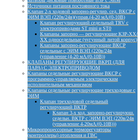
Затворы дисковые поворотные ВЗР с ЭИМ
Источники питания постоянного тока
Клапан 2-х ходовой запорно-регулир. сед. ВКСР с
ЭИМ ВЭП (220в/24в)(управ.(4-20 мА/(0-10В)
Клапан регулирующий седельный TRV с
электроприводами ST mini и ST0
Клапаны запорно — регулирующие КЗР-ХХ/
ХХ односедельные (чугунный литой корпус)
Клапаны запорно-регулирующие ВКСР
седельные с ЭИМ ВЭП (220в/24в
(управление (4-20 мА/(0-10В))
КЛАПАНЫ РЕГУЛИРУЮЩИЕ ВКРП (ДЛЯ
ПАРА) С ЭЛЕКТРОПРИВОДОМ
Клапаны седельные регулирующие ВКСР с
программно-управляемым электрическим
исполнительным механизмом
Клапаны седельные регулирующие трехходовые с
ЭИМ
Клапан трехходовой седельный
регулирующий ВКТР
Клапан 3-х ход. запорно-регулирующ.
седельн. ВКТР с ЭИМ ВЭП (220в/24в
(управление 4-20мА/(0-10В)))
Микропроцессорные терморегуляторы
(контроллеры) отопления и ГВС