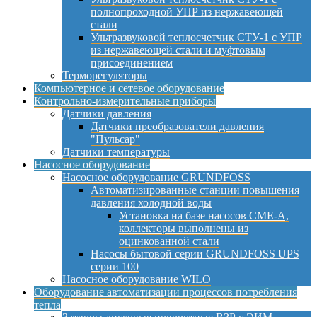
полнопроходной УПР из нержавеющей
стали
Ультразвуковой теплосчетчик СТУ-1 с УПР
из нержавеющей стали и муфтовым
присоединением
Терморегуляторы
Компьютерное и сетевое оборудование
Контрольно-измерительные приборы
Датчики давления
Датчики преобразователи давления
"Пульсар"
Датчики температуры
Насосное оборудование
Насосное оборудование GRUNDFOSS
Автоматизированные станции повышения
давления холодной воды
Установка на базе насосов CME-A,
коллекторы выполнены из
оцинкованной стали
Насосы бытовой серии GRUNDFOSS UPS
серии 100
Насосное оборудование WILO
Оборудование автоматизации процессов потребления
тепла