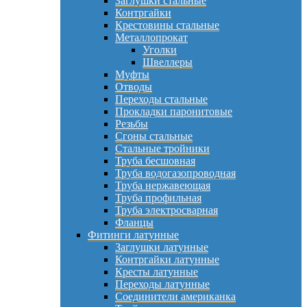
Заглушки стальные
Контргайки
Крестовины стальные
Металлопрокат
Уголки
Швеллеры
Муфты
Отводы
Переходы стальные
Прокладки паронитовые
Резьбы
Сгоны стальные
Стальные тройники
Труба бесшовная
Труба водогазопроводная
Труба нержавеющая
Труба профильная
Труба электросварная
Фланцы
Фитинги латунные
Заглушки латунные
Контргайки латунные
Кресты латунные
Переходы латунные
Соединители американка