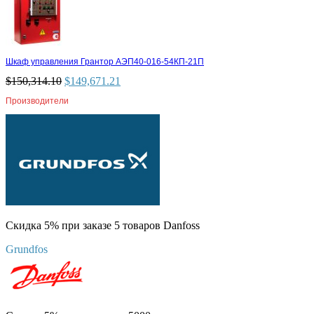
Шкаф управления Грантор АЭП40-016-54КП-21П
$
150,314.10
$
149,671.21
Производители
Скидка 5% при заказе 5 товаров Danfoss
Grundfos