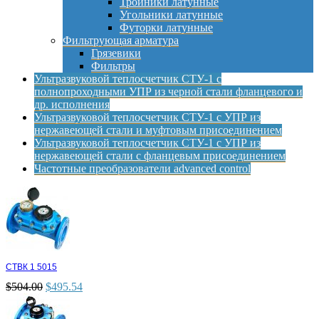
Тройники латунные
Угольники латунные
Футорки латунные
Фильтрующая арматура
Грязевики
Фильтры
Ультразвуковой теплосчетчик СТУ-1 с
полнопроходными УПР из черной стали фланцевого и
др. исполнения
Ультразвуковой теплосчетчик СТУ-1 с УПР из
нержавеющей стали и муфтовым присоединением
Ультразвуковой теплосчетчик СТУ-1 с УПР из
нержавеющей стали с фланцевым присоединением
Частотные преобразователи advanced control
СТВК 1 5015
$
504.00
$
495.54