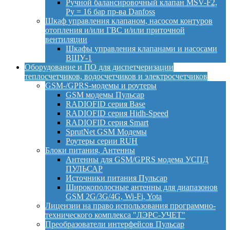
Ручной балансировочный клапан MSV-F2,
Py = 16 бар пр-ва Danfoss
Шкаф управления клапаном, насосом контуров
отопления и/или ГВС и/или приточной
вентиляции
Шкафы управления клапанами и насосами
ВШУ-1
Оборудование и ПО для диспетчеризации
теплосчетчиков, водосчетчиков и электросчетчиков
GSM-/GPRS-модемы и роутеры
GSM модемы Пульсар
RADIOFID серия Base
RADIOFID серия Hidh-Speed
RADIOFID серия Smart
SprutNet GSM Модемы
Роутеры серии RUH
Блоки питания, Антенны
Антенны для GSM/GPRS модема УСПД
ПУЛЬСАР
Источники питания Пульсар
Широкополосные антенны для диапазонов
GSM 2G/3G/4G, Wi-Fi, Yota
Лицензии на право использования программно-
технического комплекса "ЛЭРС-УЧЕТ"
Преобразователи интерфейсов Пульсар