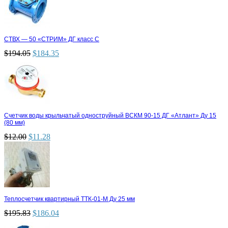
СТВХ — 50 «СТРИМ» ДГ класс С
$
194.05
$
184.35
Счетчик воды крыльчатый одноструйный ВСКМ 90-15 ДГ «Атлант» Ду 15
(80 мм)
$
12.00
$
11.28
Теплосчетчик квартирный ТТК-01-М Ду 25 мм
$
195.83
$
186.04