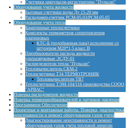
Счетчики импульсов-регистраторы "Пульсар"
Оборудование учета жидкости
Бытовые счетчики воды Ду 15-20 мм
Расходомер-счетчик РСМ-05.03/РСМ-05.05
Оборудование учета тепла
Квартирные теплосчетчики
Комплекты термометров сопротивления
платиновых
КТС-Б (подобранная пара) исполнение со
штуцером М20*1,5 класс B
Преобразователи расхода жидкости
ультразвуковые ЭСДУ-01
Распределители тепла "Пульсар"
Тепловычислитель СКМ-2
Теплосчетчики Т34 ТЕРМОТРОНИК
Тепловычислители ТВ7
Теплосчетчики ТЭМ-104/116 производства СООО
"АРВАС"
Поверка расходомеров жидкости
Поверка термопреобразователей и датчиков давления
Программное Обеспечение
Проектные и монтажные работы. Поверка, диагностика
неисправности и ремонт оборудования узлов учета
Диагностирование неисправности и ремонт
оборудования узлов учета тепловой энергии