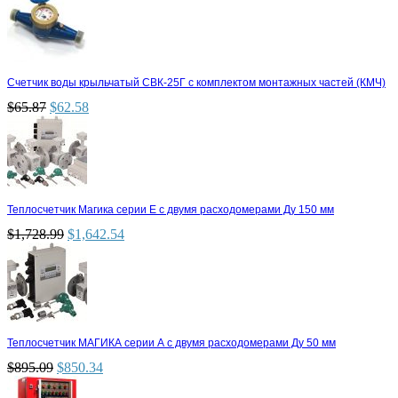
Счетчик воды крыльчатый СВК-25Г с комплектом монтажных частей (КМЧ)
$
65.87
$
62.58
Теплосчетчик Магика серии Е с двумя расходомерами Ду 150 мм
$
1,728.99
$
1,642.54
Теплосчетчик МАГИКА серии А с двумя расходомерами Ду 50 мм
$
895.09
$
850.34