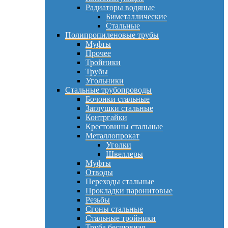
Радиаторы водяные
Биметаллические
Стальные
Полипропиленовые трубы
Муфты
Прочее
Тройники
Трубы
Угольники
Стальные трубопроводы
Бочонки стальные
Заглушки стальные
Контргайки
Крестовины стальные
Металлопрокат
Уголки
Швеллеры
Муфты
Отводы
Переходы стальные
Прокладки паронитовые
Резьбы
Сгоны стальные
Стальные тройники
Труба бесшовная