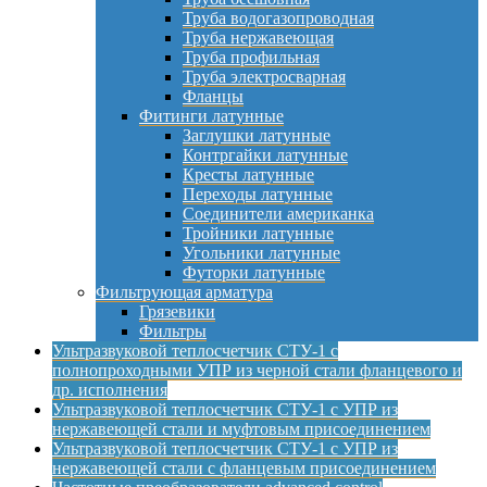
Труба водогазопроводная
Труба нержавеющая
Труба профильная
Труба электросварная
Фланцы
Фитинги латунные
Заглушки латунные
Контргайки латунные
Кресты латунные
Переходы латунные
Соединители американка
Тройники латунные
Угольники латунные
Футорки латунные
Фильтрующая арматура
Грязевики
Фильтры
Ультразвуковой теплосчетчик СТУ-1 с
полнопроходными УПР из черной стали фланцевого и
др. исполнения
Ультразвуковой теплосчетчик СТУ-1 с УПР из
нержавеющей стали и муфтовым присоединением
Ультразвуковой теплосчетчик СТУ-1 с УПР из
нержавеющей стали с фланцевым присоединением