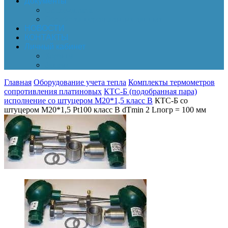
Документы
Online-оплата
Обработка персональных данных
НОВОСТИ
КОНТАКТЫ
Личный кабинет
Корзина
Заказы
Главная
Оборудование учета тепла
Комплекты термометров
сопротивления платиновых
КТС-Б (подобранная пара)
исполнение со штуцером М20*1,5 класс B
КТС-Б со
штуцером М20*1,5 Pt100 класс B dTmin 2 Lпогр = 100 мм