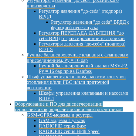
Регуляторы давления "до-себя" российского
производства
Регулятор давления "до-себя" (подпора)
ВРДД
Регулятор давления "до себя" ВРДД с
функцией перезапуска
Регулятор ПЕРЕПАДА ДАВЛЕНИЯ "до
себя ВРПД с фиксированной настройкой
Регуляторы давления "до-себя" (подпора)
RDT-S
Ручные балансировочные клапаны с фланцевым
присоединением, Py = 16 бар
Ручной балансировочный клапан MSV-F2,
Py = 16 бар пр-ва Danfoss
Шкаф управления клапаном, насосом контуров
отопления и/или ГВС и/или приточной
вентиляции
Шкафы управления клапанами и насосами
ВШУ-1
Оборудование и ПО для диспетчеризации
теплосчетчиков, водосчетчиков и электросчетчиков
GSM-/GPRS-модемы и роутеры
GSM модемы Пульсар
RADIOFID серия Base
RADIOFID серия Hidh-Speed