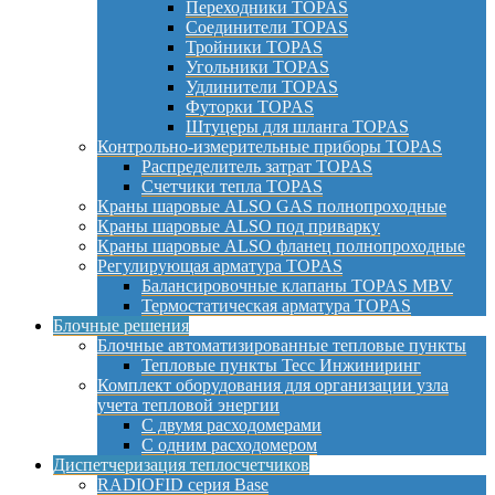
Переходники TOPAS
Соединители TOPAS
Тройники TOPAS
Угольники TOPAS
Удлинители TOPAS
Футорки TOPAS
Штуцеры для шланга TOPAS
Контрольно-измерительные приборы TOPAS
Распределитель затрат TOPAS
Счетчики тепла TOPAS
Краны шаровые ALSO GAS полнопроходные
Краны шаровые ALSO под приварку
Краны шаровые ALSO фланец полнопроходные
Регулирующая арматура TOPAS
Балансировочные клапаны TOPAS MBV
Термостатическая арматура TOPAS
Блочные решения
Блочные автоматизированные тепловые пункты
Тепловые пункты Тесс Инжиниринг
Комплект оборудования для организации узла
учета тепловой энергии
С двумя расходомерами
С одним расходомером
Диспетчеризация теплосчетчиков
RADIOFID серия Base