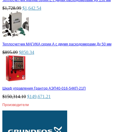
Теплосчетчик Магика серии Е с двумя расходомерами Ду 150 мм
$
1,728.99
$
1,642.54
Теплосчетчик МАГИКА серии А с двумя расходомерами Ду 50 мм
$
895.09
$
850.34
Шкаф управления Грантор АЭП40-016-54КП-21П
$
150,314.10
$
149,671.21
Производители