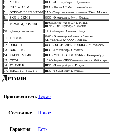
5.
МКТС
ООО «Интелприбор» г. Жуковский.
6.
СПТ 943 СЭМ
ООО «Фирма СЭМ» г. Новосибирск.
7.
ЭСКО–Т; ЭСКО МТР-06
ЗАО «Энергосервисная компания 3Э» г. Москва.
8.
SKM-1; СКМ-2
ООО «Энергостиль-М» г. Москва.
Предприятие «АРВАС» г. Минск.
9.
ТЭМ-05М; ТЭМ-104
НПФ «ТЭМ-Прибор» г. Москва.
10.
«Днепр-Теплоком»
ЗАО «Днепр» г. Сергиев Посад
ОАО «Владимирский завод «Эталон»
11.
ТЭРМ-02
СП «ТЕРМО-К» ООО г. Минск.
12.
ЭНКОНТ
ООО «ЭЙ-СИ ЭЛЕКТРОНИКС» г.Чебоксары
13.
ВИС. Т-ТС
НПО «Тепловизор» г. Москва.
14.
КАРАТ ТМК-10
НПП «УРАЛТЕХНОЛОГИЯ» г. Екатеринбург.
15.
СТУ-1
ЗАО Фирма «ТЕСС-инжиниринг» г. Чебоксары.
16.
ТС.ТМК-Н
НПО «Промприбор» г. Калуга
17.
ВИС.Т-ТС; ВИС.Т-1
НПО «Тепловизор» г. Москва
Детали
Производитель
Термо
Состояние
Новое
Гарантия
Есть