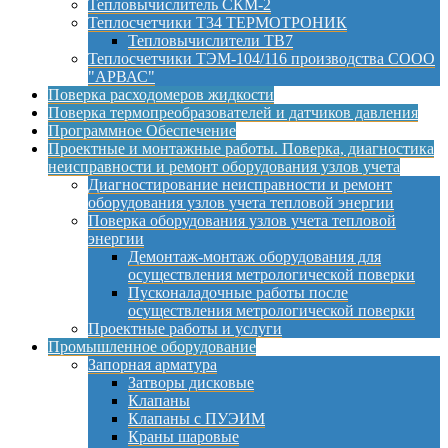
Тепловычислитель СКМ-2
Теплосчетчики Т34 ТЕРМОТРОНИК
Тепловычислители ТВ7
Теплосчетчики ТЭМ-104/116 производства СООО
"АРВАС"
Поверка расходомеров жидкости
Поверка термопреобразователей и датчиков давления
Программное Обеспечение
Проектные и монтажные работы. Поверка, диагностика
неисправности и ремонт оборудования узлов учета
Диагностирование неисправности и ремонт
оборудования узлов учета тепловой энергии
Поверка оборудования узлов учета тепловой
энергии
Демонтаж-монтаж оборудования для
осуществления метрологической поверки
Пусконаладочные работы после
осуществления метрологической поверки
Проектные работы и услуги
Промышленное оборудование
Запорная арматура
Затворы дисковые
Клапаны
Клапаны с ПУЭИМ
Краны шаровые