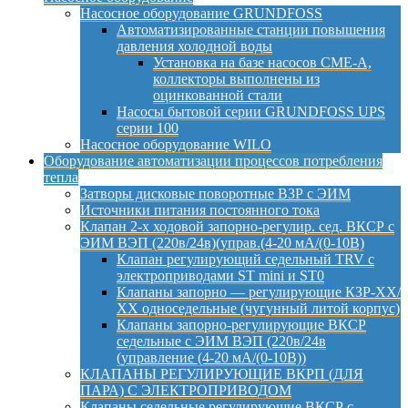
Насосное оборудование GRUNDFOSS
Автоматизированные станции повышения
давления холодной воды
Установка на базе насосов CME-A,
коллекторы выполнены из
оцинкованной стали
Насосы бытовой серии GRUNDFOSS UPS
серии 100
Насосное оборудование WILO
Оборудование автоматизации процессов потребления
тепла
Затворы дисковые поворотные ВЗР с ЭИМ
Источники питания постоянного тока
Клапан 2-х ходовой запорно-регулир. сед. ВКСР с
ЭИМ ВЭП (220в/24в)(управ.(4-20 мА/(0-10В)
Клапан регулирующий седельный TRV с
электроприводами ST mini и ST0
Клапаны запорно — регулирующие КЗР-ХХ/
ХХ односедельные (чугунный литой корпус)
Клапаны запорно-регулирующие ВКСР
седельные с ЭИМ ВЭП (220в/24в
(управление (4-20 мА/(0-10В))
КЛАПАНЫ РЕГУЛИРУЮЩИЕ ВКРП (ДЛЯ
ПАРА) С ЭЛЕКТРОПРИВОДОМ
Клапаны седельные регулирующие ВКСР с