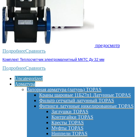
предосмотр
Подробнее
Сравнить
Комплект Теплосчетчик электромагнитный МКТС Ду 32 мм
Подробнее
Сравнить
Uncategorized
Арматура
Запорная арматура (латунь) TOPAS
Краны шаровые 11Б27п1 Латунные TOPAS
Фильтр сетчатый латунный TOPAS
Фитинги латунные никелированные TOPAS
Заглушки TOPAS
Контргайки TOPAS
Кресты TOPAS
Муфты TOPAS
Ниппели TOPAS