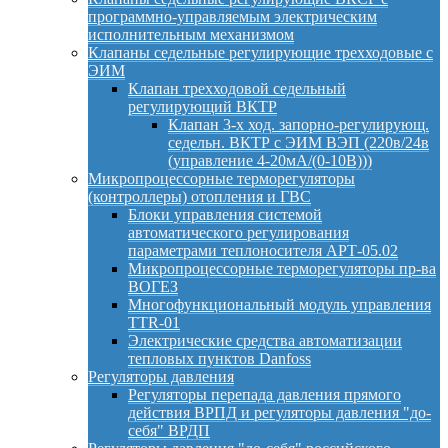
программно-управляемым электрическим
исполнительным механизмом
Клапаны седельные регулирующие трехходовые с
ЭИМ
Клапан трехходовой седельный
регулирующий ВКТР
Клапан 3-х ход. запорно-регулирующ.
седельн. ВКТР с ЭИМ ВЭП (220в/24в
(управление 4-20мА/(0-10В)))
Микропроцессорные терморегуляторы
(контроллеры) отопления и ГВС
Блоки управления системой
автоматического регулирования
параметрами теплоносителя АРТ-05.02
Микропроцессорные терморегуляторы пр-ва
ВОГЕЗ
Многофункциональный модуль управления
TTR-01
Электрические средства автоматизации
тепловых пунктов Danfoss
Регуляторы давления
Регуляторы перепада давления прямого
действия ВРПД и регуляторы давления "до-
себя" ВРДП