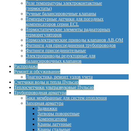
Реле температуры электроконтактные
(термостаты)
Ручные балансировочные клапаны
Температурные датчики для погодных
компенсаторов серии ECL
Термостатические элементы радиаторных
терморегуляторов
Термоэлектрические приводы клапанов AB-QM
Фитинги для присоединения трубопроводов
Фитинги присоединительные
Электроприводы редукторные для
балансировочных клапанов
Распродажа
Ремонт и обсуживание
Диагностика, ремонт узлов учета
Счетчики воды и тепла Пульсар
Теплосчетчики ультразвуковые Пульсар
Трубопроводная арматура
Баки мембранные для систем отопления
Запорная арматура
Задвижки
Затворы поворотные
Компенсаторы
Краны латунные
Краны стальные