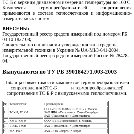
ТС-Б с верхним диапазоном измерения температуры до 160 С.
Комплекты термопреобразователей сопротивления
применяются в составе теплосчетчиков и информационно-
измерительных систем
ВНЕСЕНЫ:
Государственный реестр средств измерений под номером РБ
03 10 1827 08;
Свидетельство о признании утверждения типа средства
измерительной техники в Украине № UA-МI/3-641-2004;
Государственный реестр средств измерений России № 28478-
04.
Выпускаются по ТУ РБ 390184271.003-2003
Таблица совместимости комплектов термопреобразователей
сопротивления КТС-Б и термопреобразователей
сопротивления ТС-Б-Р с выпускаемыми теплосчетчиками.
№
Теплосчетчик
Производитель
ООО «ТЕПЛОКОМ-СЕРВИС» г. Москва.
1.
ТСК-5; ТСК-7
ЗАО НПФ «Теплоком» г. Санкт-Петербург.
ЗАО «Промсервис» г. Димитровград
2.
КМ-5; КМ-9
ООО «ТБН Энергосервис» г. Москва.
3.
ВЭПС-Тепло
ЗАО «Промсервис» г. Димитровград
4.
МАГИКА
ЗАО «ВТК Энерго» г. Киров.