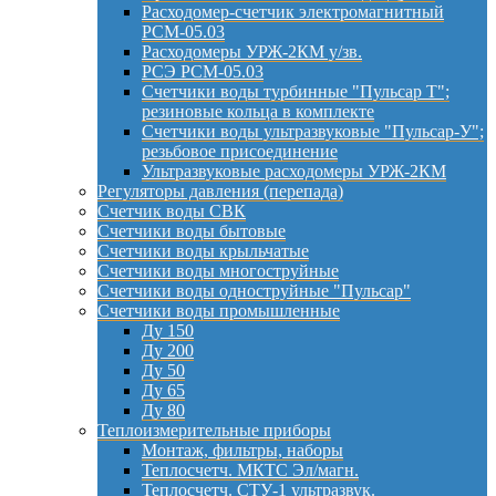
Расходомер-счетчик электромагнитный
РСМ-05.03
Расходомеры УРЖ-2КМ у/зв.
РСЭ РСМ-05.03
Счетчики воды турбинные "Пульсар Т";
резиновые кольца в комплекте
Счетчики воды ультразвуковые "Пульсар-У";
резьбовое присоединение
Ультразвуковые расходомеры УРЖ-2КМ
Регуляторы давления (перепада)
Счетчик воды СВК
Счетчики воды бытовые
Счетчики воды крыльчатые
Счетчики воды многоструйные
Счетчики воды одноструйные "Пульсар"
Счетчики воды промышленные
Ду 150
Ду 200
Ду 50
Ду 65
Ду 80
Теплоизмерительные приборы
Монтаж, фильтры, наборы
Теплосчетч. МКТС Эл/магн.
Теплосчетч. СТУ-1 ультразвук.