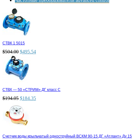
Частотные преобразователи advanced control
СТВК 1 5015
$
504.00
$
495.54
СТВХ — 50 «СТРИМ» ДГ класс С
$
194.05
$
184.35
Счетчик воды крыльчатый одноструйный ВСКМ 90-15 ДГ «Атлант» Ду 15