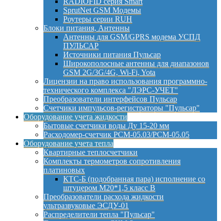
RADIOFID серия Smart
SprutNet GSM Модемы
Роутеры серии RUH
Блоки питания, Антенны
Антенны для GSM/GPRS модема УСПД
ПУЛЬСАР
Источники питания Пульсар
Широкополосные антенны для диапазонов
GSM 2G/3G/4G, Wi-Fi, Yota
Лицензии на право использования программно-
технического комплекса "ЛЭРС-УЧЕТ"
Преобразователи интерфейсов Пульсар
Счетчики импульсов-регистраторы "Пульсар"
Оборудование учета жидкости
Бытовые счетчики воды Ду 15-20 мм
Расходомер-счетчик РСМ-05.03/РСМ-05.05
Оборудование учета тепла
Квартирные теплосчетчики
Комплекты термометров сопротивления
платиновых
КТС-Б (подобранная пара) исполнение со
штуцером М20*1,5 класс B
Преобразователи расхода жидкости
ультразвуковые ЭСДУ-01
Распределители тепла "Пульсар"