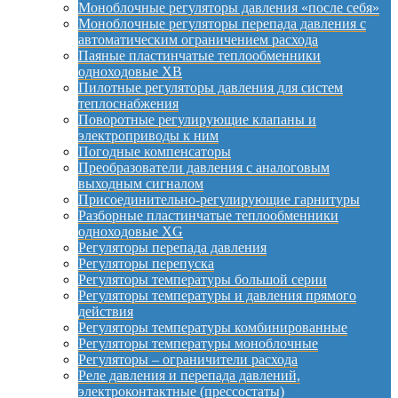
Моноблочные регуляторы давления «после себя»
Моноблочные регуляторы перепада давления с
автоматическим ограничением расхода
Паяные пластинчатые теплообменники
одноходовые XB
Пилотные регуляторы давления для систем
теплоснабжения
Поворотные регулирующие клапаны и
электроприводы к ним
Погодные компенсаторы
Преобразователи давления с аналоговым
выходным сигналом
Присоединительно-регулирующие гарнитуры
Разборные пластинчатые теплообменники
одноходовые XG
Регуляторы перепада давления
Регуляторы перепуска
Регуляторы температуры большой серии
Регуляторы температуры и давления прямого
действия
Регуляторы температуры комбинированные
Регуляторы температуры моноблочные
Регуляторы – ограничители расхода
Реле давления и перепада давлений,
электроконтактные (прессостаты)