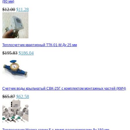
(80 мм)
$
12.00
$
11.28
Теплосчетчик квартирный ТТК-01-М Ду 25 мм
$
195.83
$
186.04
Счетчик воды крыльчатый СВК-25Г с комплектом монтажных частей (КМЧ)
$
65.87
$
62.58