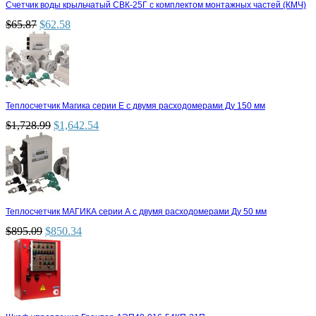
Счетчик воды крыльчатый СВК-25Г с комплектом монтажных частей (КМЧ)
$
65.87
$
62.58
Теплосчетчик Магика серии Е с двумя расходомерами Ду 150 мм
$
1,728.99
$
1,642.54
Теплосчетчик МАГИКА серии А с двумя расходомерами Ду 50 мм
$
895.09
$
850.34