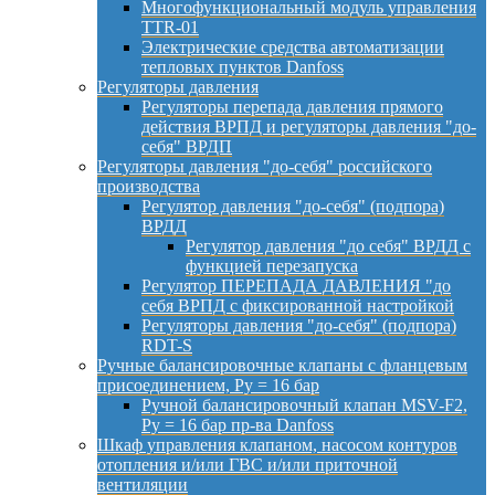
Многофункциональный модуль управления
TTR-01
Электрические средства автоматизации
тепловых пунктов Danfoss
Регуляторы давления
Регуляторы перепада давления прямого
действия ВРПД и регуляторы давления "до-
себя" ВРДП
Регуляторы давления "до-себя" российского
производства
Регулятор давления "до-себя" (подпора)
ВРДД
Регулятор давления "до себя" ВРДД с
функцией перезапуска
Регулятор ПЕРЕПАДА ДАВЛЕНИЯ "до
себя ВРПД с фиксированной настройкой
Регуляторы давления "до-себя" (подпора)
RDT-S
Ручные балансировочные клапаны с фланцевым
присоединением, Py = 16 бар
Ручной балансировочный клапан MSV-F2,
Py = 16 бар пр-ва Danfoss
Шкаф управления клапаном, насосом контуров
отопления и/или ГВС и/или приточной
вентиляции