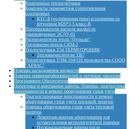
Квартирные теплосчетчики
Комплекты термометров сопротивления
платиновых
КТС-Б (подобранная пара) исполнение со
штуцером М20*1,5 класс B
Преобразователи расхода жидкости
ультразвуковые ЭСДУ-01
Распределители тепла "Пульсар"
Тепловычислитель СКМ-2
Теплосчетчики Т34 ТЕРМОТРОНИК
Тепловычислители ТВ7
Теплосчетчики ТЭМ-104/116 производства СООО
"АРВАС"
Поверка расходомеров жидкости
Поверка термопреобразователей и датчиков давления
Программное Обеспечение
Проектные и монтажные работы. Поверка, диагностика
неисправности и ремонт оборудования узлов учета
Диагностирование неисправности и ремонт
оборудования узлов учета тепловой энергии
Поверка оборудования узлов учета тепловой
энергии
Демонтаж-монтаж оборудования для
осуществления метрологической поверки
Пусконаладочные работы после