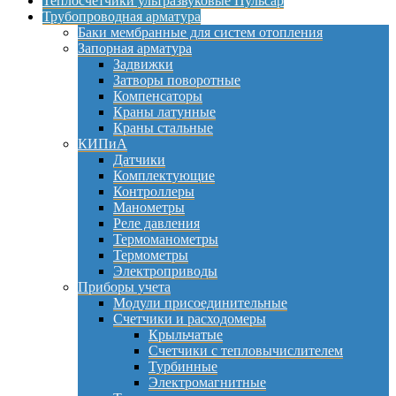
Теплосчетчики ультразвуковые Пульсар
Трубопроводная арматура
Баки мембранные для систем отопления
Запорная арматура
Задвижки
Затворы поворотные
Компенсаторы
Краны латунные
Краны стальные
КИПиА
Датчики
Комплектующие
Контроллеры
Манометры
Реле давления
Термоманометры
Термометры
Электроприводы
Приборы учета
Модули присоединительные
Счетчики и расходомеры
Крыльчатые
Счетчики с тепловычислителем
Турбинные
Электромагнитные