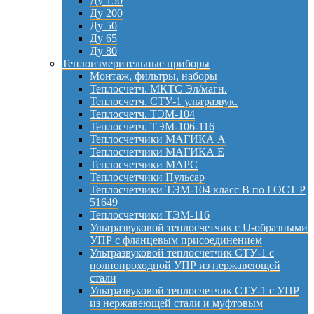
Ду 150
Ду 200
Ду 50
Ду 65
Ду 80
Теплоизмерительные приборы
Монтаж, фильтры, наборы
Теплосчетч. МКТС Эл/магн.
Теплосчетч. СТУ-1 ультразвук.
Теплосчетч. ТЭМ-104
Теплосчетч. ТЭМ-106-116
Теплосчетчики МАГИКА А
Теплосчетчики МАГИКА Е
Теплосчетчики МАРС
Теплосчетчики Пульсар
Теплосчетчики ТЭМ-104 класс B по ГОСТ Р
51649
Теплосчетчики ТЭМ-116
Ультразвуковой теплосчетчик с U-образными
УПР с фланцевым присоединением
Ультразвуковой теплосчетчик СТУ-1 с
полнопроходной УПР из нержавеющей
стали
Ультразвуковой теплосчетчик СТУ-1 с УПР
из нержавеющей стали и муфтовым