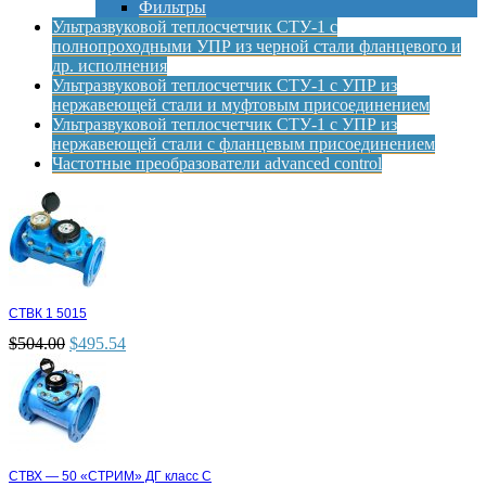
Фильтры
Ультразвуковой теплосчетчик СТУ-1 с
полнопроходными УПР из черной стали фланцевого и
др. исполнения
Ультразвуковой теплосчетчик СТУ-1 с УПР из
нержавеющей стали и муфтовым присоединением
Ультразвуковой теплосчетчик СТУ-1 с УПР из
нержавеющей стали с фланцевым присоединением
Частотные преобразователи advanced control
СТВК 1 5015
$
504.00
$
495.54
СТВХ — 50 «СТРИМ» ДГ класс С