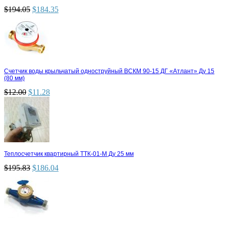
$
194.05
$
184.35
Счетчик воды крыльчатый одноструйный ВСКМ 90-15 ДГ «Атлант» Ду 15
(80 мм)
$
12.00
$
11.28
Теплосчетчик квартирный ТТК-01-М Ду 25 мм
$
195.83
$
186.04