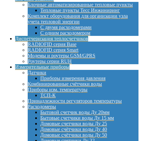
Блочные автоматизированные тепловые пункты
Тепловые пункты Тесс Инжиниринг
Комплект оборудования для организации узла
учета тепловой энергии
С двумя расходомерами
С одним расходомером
Диспетчеризация теплосчетчиков
RADIOFID серия Base
RADIOFID серия Smart
Модемы и роутеры GSM/GPRS
Роутеры серии RUH
Измерительные приборы
Датчики
Приборы измерения давления
Комбинированные счётчики воды
Приборы изм. температуры
ТСП-К
Принадлежности регуляторов температуры
Расходомеры
Бытовой счетчик воды Ду 20мм
Бытовые счетчики воды Ду 15 мм
Домовые счетчики воды Ду 25
Домовые счётчики воды Ду 40
Домовые счётчики воды Ду 50
Домовые счетчики Ду 32