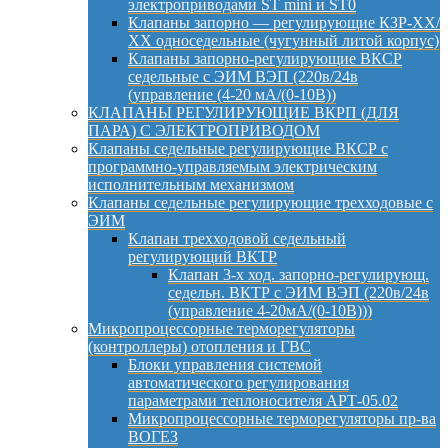
электроприводами ST mini и ST0
Клапаны запорно — регулирующие КЗР-ХХ/
ХХ односедельные (чугунный литой корпус)
Клапаны запорно-регулирующие ВКСР
седельные с ЭИМ ВЭП (220в/24в
(управление (4-20 мА/(0-10В))
КЛАПАНЫ РЕГУЛИРУЮЩИЕ ВКРП (ДЛЯ
ПАРА) С ЭЛЕКТРОПРИВОДОМ
Клапаны седельные регулирующие ВКСР с
программно-управляемым электрическим
исполнительным механизмом
Клапаны седельные регулирующие трехходовые с
ЭИМ
Клапан трехходовой седельный
регулирующий ВКТР
Клапан 3-х ход. запорно-регулирующ.
седельн. ВКТР с ЭИМ ВЭП (220в/24в
(управление 4-20мА/(0-10В)))
Микропроцессорные терморегуляторы
(контроллеры) отопления и ГВС
Блоки управления системой
автоматического регулирования
параметрами теплоносителя АРТ-05.02
Микропроцессорные терморегуляторы пр-ва
ВОГЕЗ