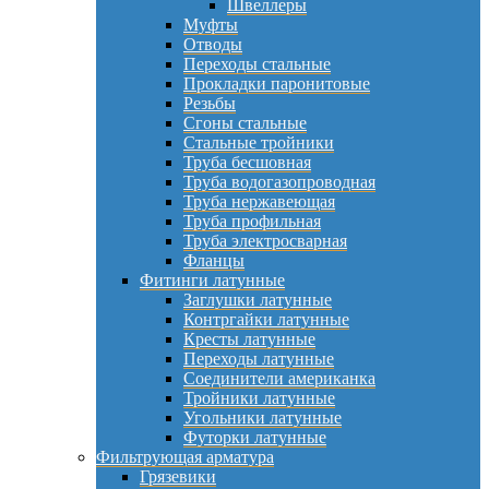
Швеллеры
Муфты
Отводы
Переходы стальные
Прокладки паронитовые
Резьбы
Сгоны стальные
Стальные тройники
Труба бесшовная
Труба водогазопроводная
Труба нержавеющая
Труба профильная
Труба электросварная
Фланцы
Фитинги латунные
Заглушки латунные
Контргайки латунные
Кресты латунные
Переходы латунные
Соединители американка
Тройники латунные
Угольники латунные
Футорки латунные
Фильтрующая арматура
Грязевики