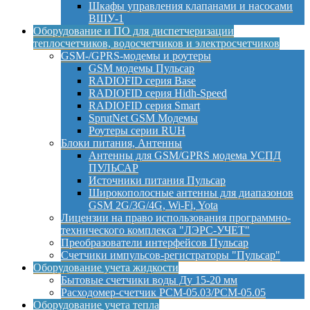
Шкафы управления клапанами и насосами
ВШУ-1
Оборудование и ПО для диспетчеризации
теплосчетчиков, водосчетчиков и электросчетчиков
GSM-/GPRS-модемы и роутеры
GSM модемы Пульсар
RADIOFID серия Base
RADIOFID серия Hidh-Speed
RADIOFID серия Smart
SprutNet GSM Модемы
Роутеры серии RUH
Блоки питания, Антенны
Антенны для GSM/GPRS модема УСПД
ПУЛЬСАР
Источники питания Пульсар
Широкополосные антенны для диапазонов
GSM 2G/3G/4G, Wi-Fi, Yota
Лицензии на право использования программно-
технического комплекса "ЛЭРС-УЧЕТ"
Преобразователи интерфейсов Пульсар
Счетчики импульсов-регистраторы "Пульсар"
Оборудование учета жидкости
Бытовые счетчики воды Ду 15-20 мм
Расходомер-счетчик РСМ-05.03/РСМ-05.05
Оборудование учета тепла