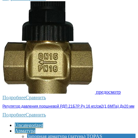
предосмотр
Подробнее
Сравнить
Регулятор давления поршневой РДП 21Б7Р Ру 16 кгс/см2(1,6МПа) Ду20 мм
Подробнее
Сравнить
Uncategorized
Арматура
Запорная арматура (латунь) TOPAS