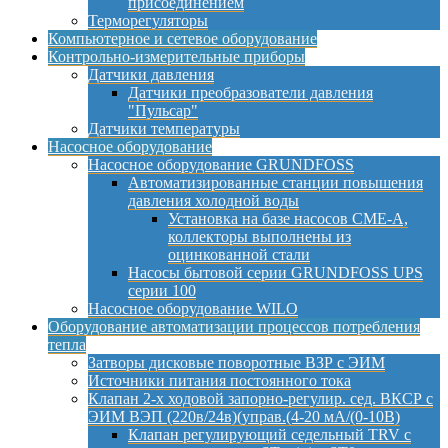
присоединением
Терморегуляторы
Компьютерное и сетевое оборудование
Контрольно-измерительные приборы
Датчики давления
Датчики преобразователи давления
"Пульсар"
Датчики температуры
Насосное оборудование
Насосное оборудование GRUNDFOSS
Автоматизированные станции повышения
давления холодной воды
Установка на базе насосов CME-A,
коллекторы выполнены из
оцинкованной стали
Насосы бытовой серии GRUNDFOSS UPS
серии 100
Насосное оборудование WILO
Оборудование автоматизации процессов потребления
тепла
Затворы дисковые поворотные ВЗР с ЭИМ
Источники питания постоянного тока
Клапан 2-х ходовой запорно-регулир. сед. ВКСР с
ЭИМ ВЭП (220в/24в)(управ.(4-20 мА/(0-10В)
Клапан регулирующий седельный TRV с