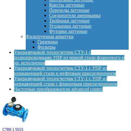
Кресты латунные
Переходы латунные
Соединители американка
Тройники латунные
Угольники латунные
Футорки латунные
Фильтрующая арматура
Грязевики
Фильтры
Ультразвуковой теплосчетчик СТУ-1 с
полнопроходными УПР из черной стали фланцевого и
др. исполнения
Ультразвуковой теплосчетчик СТУ-1 с УПР из
нержавеющей стали и муфтовым присоединением
Ультразвуковой теплосчетчик СТУ-1 с УПР из
нержавеющей стали с фланцевым присоединением
Частотные преобразователи advanced control
СТВК 1 5015