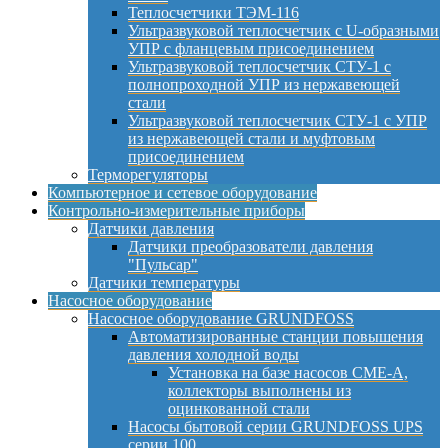
Теплосчетчики ТЭМ-116
Ультразвуковой теплосчетчик с U-образными
УПР с фланцевым присоединением
Ультразвуковой теплосчетчик СТУ-1 с
полнопроходной УПР из нержавеющей
стали
Ультразвуковой теплосчетчик СТУ-1 с УПР
из нержавеющей стали и муфтовым
присоединением
Терморегуляторы
Компьютерное и сетевое оборудование
Контрольно-измерительные приборы
Датчики давления
Датчики преобразователи давления
"Пульсар"
Датчики температуры
Насосное оборудование
Насосное оборудование GRUNDFOSS
Автоматизированные станции повышения
давления холодной воды
Установка на базе насосов CME-A,
коллекторы выполнены из
оцинкованной стали
Насосы бытовой серии GRUNDFOSS UPS
серии 100