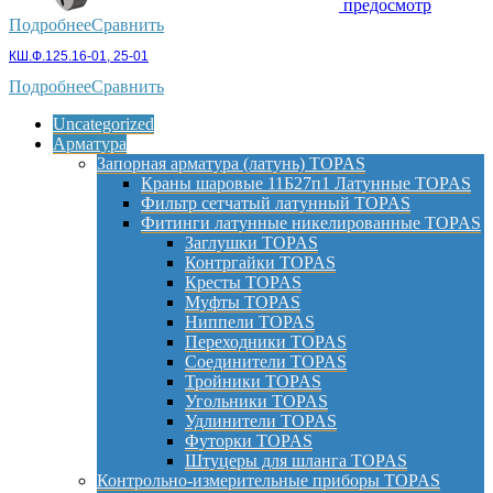
предосмотр
Подробнее
Сравнить
КШ.Ф.125.16-01, 25-01
Подробнее
Сравнить
Uncategorized
Арматура
Запорная арматура (латунь) TOPAS
Краны шаровые 11Б27п1 Латунные TOPAS
Фильтр сетчатый латунный TOPAS
Фитинги латунные никелированные TOPAS
Заглушки TOPAS
Контргайки TOPAS
Кресты TOPAS
Муфты TOPAS
Ниппели TOPAS
Переходники TOPAS
Соединители TOPAS
Тройники TOPAS
Угольники TOPAS
Удлинители TOPAS
Футорки TOPAS
Штуцеры для шланга TOPAS
Контрольно-измерительные приборы TOPAS