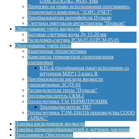
GSM 2G/3G/4G, Wi-Fi, Yota
Лицензии на право использования программно-
технического комплекса "ЛЭРС-УЧЕТ"
Преобразователи интерфейсов Пульсар
Счетчики импульсов-регистраторы "Пульсар"
Оборудование учета жидкости
Бытовые счетчики воды Ду 15-20 мм
Расходомер-счетчик РСМ-05.03/РСМ-05.05
Оборудование учета тепла
Квартирные теплосчетчики
Комплекты термометров сопротивления
платиновых
КТС-Б (подобранная пара) исполнение со
штуцером М20*1,5 класс B
Преобразователи расхода жидкости
ультразвуковые ЭСДУ-01
Распределители тепла "Пульсар"
Тепловычислитель СКМ-2
Теплосчетчики Т34 ТЕРМОТРОНИК
Тепловычислители ТВ7
Теплосчетчики ТЭМ-104/116 производства СООО
"АРВАС"
Поверка расходомеров жидкости
Поверка термопреобразователей и датчиков давления
Программное Обеспечение