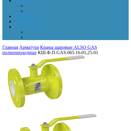
Документы
Online-оплата
Обработка персональных данных
НОВОСТИ
КОНТАКТЫ
Личный кабинет
Корзина
Заказы
Главная
Арматура
Краны шаровые ALSO GAS
полнопроходные
КШ.Ф.П.GAS.065.16-01,25-01