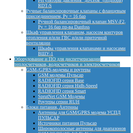
Регуляторы давления "до-себя" (подпора)
RDT-S
Ручные балансировочные клапаны с фланцевым
присоединением, Py = 16 бар
Ручной балансировочный клапан MSV-F2,
Py = 16 бар пр-ва Danfoss
Шкаф управления клапаном, насосом контуров
отопления и/или ГВС и/или приточной
вентиляции
Шкафы управления клапанами и насосами
ВШУ-1
Оборудование и ПО для диспетчеризации
теплосчетчиков, водосчетчиков и электросчетчиков
GSM-/GPRS-модемы и роутеры
GSM модемы Пульсар
RADIOFID серия Base
RADIOFID серия Hidh-Speed
RADIOFID серия Smart
SprutNet GSM Модемы
Роутеры серии RUH
Блоки питания, Антенны
Антенны для GSM/GPRS модема УСПД
ПУЛЬСАР
Источники питания Пульсар
Широкополосные антенны для диапазонов