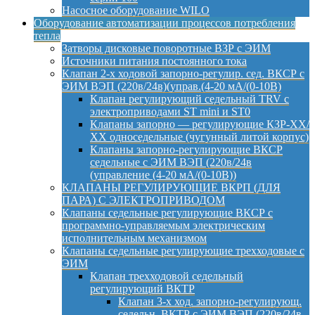
Насосное оборудование WILO
Оборудование автоматизации процессов потребления
тепла
Затворы дисковые поворотные ВЗР с ЭИМ
Источники питания постоянного тока
Клапан 2-х ходовой запорно-регулир. сед. ВКСР с
ЭИМ ВЭП (220в/24в)(управ.(4-20 мА/(0-10В)
Клапан регулирующий седельный TRV с
электроприводами ST mini и ST0
Клапаны запорно — регулирующие КЗР-ХХ/
ХХ односедельные (чугунный литой корпус)
Клапаны запорно-регулирующие ВКСР
седельные с ЭИМ ВЭП (220в/24в
(управление (4-20 мА/(0-10В))
КЛАПАНЫ РЕГУЛИРУЮЩИЕ ВКРП (ДЛЯ
ПАРА) С ЭЛЕКТРОПРИВОДОМ
Клапаны седельные регулирующие ВКСР с
программно-управляемым электрическим
исполнительным механизмом
Клапаны седельные регулирующие трехходовые с
ЭИМ
Клапан трехходовой седельный
регулирующий ВКТР
Клапан 3-х ход. запорно-регулирующ.
седельн. ВКТР с ЭИМ ВЭП (220в/24в