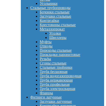
Угольники
Стальные трубопроводы
Бочонки стальные
Заглушки стальные
Контргайки
Крестовины стальные
Металлопрокат
Уголки
Швеллеры
Муфты
Отводы
Переходы стальные
Прокладки паронитовые
Резьбы
Сгоны стальные
Стальные тройники
Труба бесшовная
Труба водогазопроводная
Труба нержавеющая
Труба профильная
Труба электросварная
Фланцы
Фитинги латунные
Заглушки латунные
Контргайки латунные