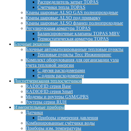
Распределитель затрат TOPAS
Счетчики тепла TOPAS
Краны шаровые ALSO GAS полнопроходные
Краны шаровые ALSO под приварку
Краны шаровые ALSO фланец полнопроходные
Регулирующая арматура TOPAS
Балансировочные клапаны TOPAS MBV
Термостатическая арматура TOPAS
Блочные решения
Блочные автоматизированные тепловые пункты
Тепловые пункты Тесс Инжиниринг
Комплект оборудования для организации узла
учета тепловой энергии
С двумя расходомерами
С одним расходомером
Диспетчеризация теплосчетчиков
RADIOFID серия Base
RADIOFID серия Smart
Модемы и роутеры GSM/GPRS
Роутеры серии RUH
Измерительные приборы
Датчики
Приборы измерения давления
Комбинированные счётчики воды
Приборы изм. температуры