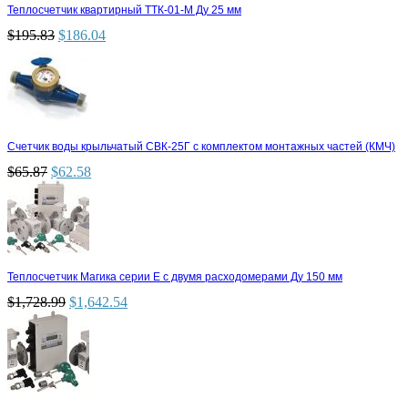
Теплосчетчик квартирный ТТК-01-М Ду 25 мм
$
195.83
$
186.04
Счетчик воды крыльчатый СВК-25Г с комплектом монтажных частей (КМЧ)
$
65.87
$
62.58
Теплосчетчик Магика серии Е с двумя расходомерами Ду 150 мм
$
1,728.99
$
1,642.54