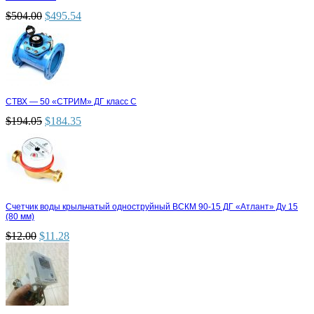
$
504.00
$
495.54
СТВХ — 50 «СТРИМ» ДГ класс С
$
194.05
$
184.35
Счетчик воды крыльчатый одноструйный ВСКМ 90-15 ДГ «Атлант» Ду 15
(80 мм)
$
12.00
$
11.28