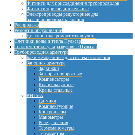
Фитинги для присоединения трубопроводов
Фитинги присоединительные
Электроприводы редукторные для
балансировочных клапанов
Распродажа
Ремонт и обсуживание
Диагностика, ремонт узлов учета
Счетчики воды и тепла Пульсар
Теплосчетчики ультразвуковые Пульсар
Трубопроводная арматура
Баки мембранные для систем отопления
Запорная арматура
Задвижки
Затворы поворотные
Компенсаторы
Краны латунные
Краны стальные
КИПиА
Датчики
Комплектующие
Контроллеры
Манометры
Реле давления
Термоманометры
Термометры