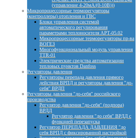
(управление 4-20мА/(0-10В)))
Микропроцессорные терморегуляторы
(контроллеры) отопления и ГВС
Блоки управления системой
автоматического регулирования
параметрами теплоносителя АРТ-05.02
Микропроцессорные терморегуляторы пр-ва
ВОГЕЗ
Многофункциональный модуль управления
TTR-01
Электрические средства автоматизации
тепловых пунктов Danfoss
Регуляторы давления
Регуляторы перепада давления прямого
действия ВРПД и регуляторы давления "до-
себя" ВРДП
Регуляторы давления "до-себя" российского
производства
Регулятор давления "до-себя" (подпора)
ВРДД
Регулятор давления "до себя" ВРДД с
функцией перезапуска
Регулятор ПЕРЕПАДА ДАВЛЕНИЯ "до
себя ВРПД с фиксированной настройкой