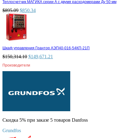
Теплосчетчик МАГИКА серии А с двумя расходомерами Ду 50 мм
$
895.09
$
850.34
Шкаф управления Грантор АЭП40-016-54КП-21П
$
150,314.10
$
149,671.21
Производители
Скидка 5% при заказе 5 товаров Danfoss
Grundfos