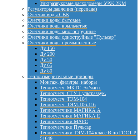
Ультразвуковые расходомеры УРЖ-2КМ
Регуляторы давления (перепада)
Счетчик воды СВК
Счетчики воды бытовые
Счетчики воды крыльчатые
Счетчики воды многоструйные
Счетчики воды одноструйные "Пульсар"
Счетчики воды промышленные
Ду 150
Ду 200
Ду 50
Ду 65
Ду 80
Теплоизмерительные приборы
Монтаж, фильтры, наборы
Теплосчетч. МКТС Эл/магн.
Теплосчетч. СТУ-1 ультразвук.
Теплосчетч. ТЭМ-104
Теплосчетч. ТЭМ-106-116
Теплосчетчики МАГИКА А
Теплосчетчики МАГИКА Е
Теплосчетчики МАРС
Теплосчетчики Пульсар
Теплосчетчики ТЭМ-104 класс B по ГОСТ Р
51649