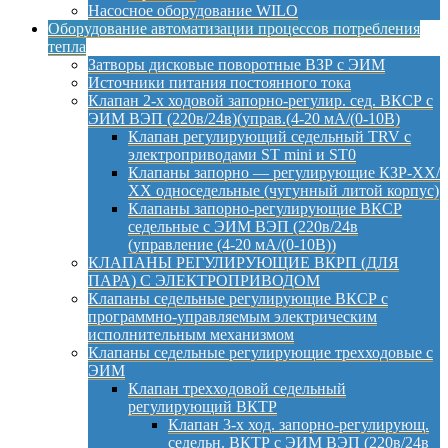
Насосное оборудование WILO
Оборудование автоматизации процессов потребления
тепла
Затворы дисковые поворотные ВЗР с ЭИМ
Источники питания постоянного тока
Клапан 2-х ходовой запорно-регулир. сед. ВКСР с
ЭИМ ВЭП (220в/24в)(управ.(4-20 мА/(0-10В)
Клапан регулирующий седельный TRV с
электроприводами ST mini и ST0
Клапаны запорно — регулирующие КЗР-ХХ/
ХХ односедельные (чугунный литой корпус)
Клапаны запорно-регулирующие ВКСР
седельные с ЭИМ ВЭП (220в/24в
(управление (4-20 мА/(0-10В))
КЛАПАНЫ РЕГУЛИРУЮЩИЕ ВКРП (ДЛЯ
ПАРА) С ЭЛЕКТРОПРИВОДОМ
Клапаны седельные регулирующие ВКСР с
программно-управляемым электрическим
исполнительным механизмом
Клапаны седельные регулирующие трехходовые с
ЭИМ
Клапан трехходовой седельный
регулирующий ВКТР
Клапан 3-х ход. запорно-регулирующ.
седельн. ВКТР с ЭИМ ВЭП (220в/24в