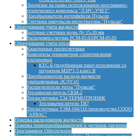
Лицензии на право использования программно-
технического комплекса "ЛЭРС-УЧЕТ"
Преобразователи интерфейсов Пульсар
Счетчики импульсов-регистраторы "Пульсар"
Оборудование учета жидкости
Бытовые счетчики воды Ду 15-20 мм
Расходомер-счетчик РСМ-05.03/РСМ-05.05
Оборудование учета тепла
Квартирные теплосчетчики
Комплекты термометров сопротивления
платиновых
КТС-Б (подобранная пара) исполнение со
штуцером М20*1,5 класс B
Преобразователи расхода жидкости
ультразвуковые ЭСДУ-01
Распределители тепла "Пульсар"
Тепловычислитель СКМ-2
Теплосчетчики Т34 ТЕРМОТРОНИК
Тепловычислители ТВ7
Теплосчетчики ТЭМ-104/116 производства СООО
"АРВАС"
Поверка расходомеров жидкости
Поверка термопреобразователей и датчиков давления
Программное Обеспечение