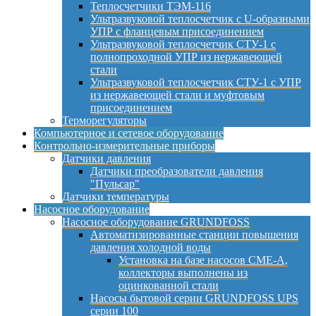
Теплосчетчики ТЭМ-116
Ультразвуковой теплосчетчик с U-образными
УПР с фланцевым присоединением
Ультразвуковой теплосчетчик СТУ-1 с
полнопроходной УПР из нержавеющей
стали
Ультразвуковой теплосчетчик СТУ-1 с УПР
из нержавеющей стали и муфтовым
присоединением
Терморегуляторы
Компьютерное и сетевое оборудование
Контрольно-измерительные приборы
Датчики давления
Датчики преобразователи давления
"Пульсар"
Датчики температуры
Насосное оборудование
Насосное оборудование GRUNDFOSS
Автоматизированные станции повышения
давления холодной воды
Установка на базе насосов CME-A,
коллекторы выполнены из
оцинкованной стали
Насосы бытовой серии GRUNDFOSS UPS
серии 100