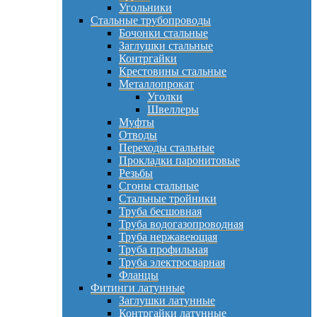
Угольники
Стальные трубопроводы
Бочонки стальные
Заглушки стальные
Контргайки
Крестовины стальные
Металлопрокат
Уголки
Швеллеры
Муфты
Отводы
Переходы стальные
Прокладки паронитовые
Резьбы
Сгоны стальные
Стальные тройники
Труба бесшовная
Труба водогазопроводная
Труба нержавеющая
Труба профильная
Труба электросварная
Фланцы
Фитинги латунные
Заглушки латунные
Контргайки латунные