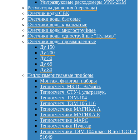
Ультразвуковые расходомеры УРЖ-2КМ
Регуляторы давления (перепада)
Счетчик воды СВК
Счетчики воды бытовые
Счетчики воды крыльчатые
Счетчики воды многоструйные
Счетчики воды одноструйные "Пульсар"
Счетчики воды промышленные
Ду 150
Ду 200
Ду 50
Ду 65
Ду 80
Теплоизмерительные приборы
Монтаж, фильтры, наборы
Теплосчетч. МКТС Эл/магн.
Теплосчетч. СТУ-1 ультразвук.
Теплосчетч. ТЭМ-104
Теплосчетч. ТЭМ-106-116
Теплосчетчики МАГИКА А
Теплосчетчики МАГИКА Е
Теплосчетчики МАРС
Теплосчетчики Пульсар
Теплосчетчики ТЭМ-104 класс B по ГОСТ Р
51649