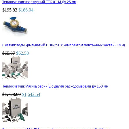
Теплосчетчик квартирный ТТК-01-М Ду 25 мм
$
195.83
$
186.04
Счетчик воды крыльчатый СВК-25Г с комплектом монтажных частей (КМЧ)
$
65.87
$
62.58
Теплосчетчик Магика серии Е с двумя расходомерами Ду 150 мм
$
1,728.99
$
1,642.54