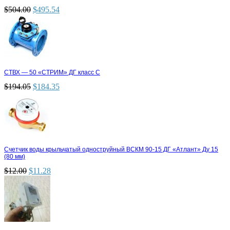
$
504.00
$
495.54
СТВХ — 50 «СТРИМ» ДГ класс С
$
194.05
$
184.35
Счетчик воды крыльчатый одноструйный ВСКМ 90-15 ДГ «Атлант» Ду 15
(80 мм)
$
12.00
$
11.28