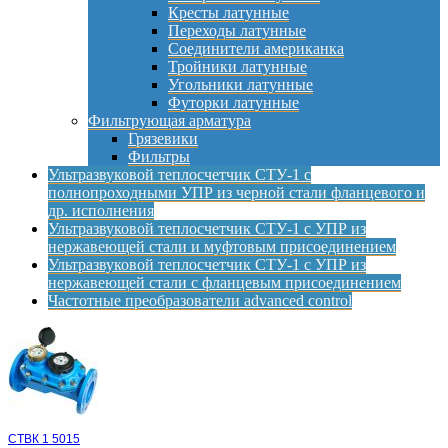
Кресты латунные
Переходы латунные
Соединители американка
Тройники латунные
Угольники латунные
Футорки латунные
Фильтрующая арматура
Грязевики
Фильтры
Ультразвуковой теплосчетчик СТУ-1 с
полнопроходными УПР из черной стали фланцевого и
др. исполнения
Ультразвуковой теплосчетчик СТУ-1 с УПР из
нержавеющей стали и муфтовым присоединением
Ультразвуковой теплосчетчик СТУ-1 с УПР из
нержавеющей стали с фланцевым присоединением
Частотные преобразователи advanced control
СТВК 1 5015