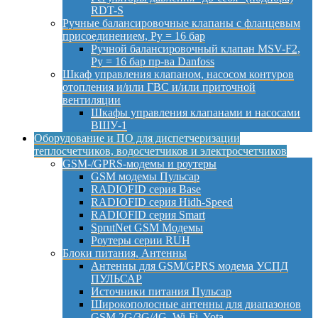
RDT-S
Ручные балансировочные клапаны с фланцевым
присоединением, Py = 16 бар
Ручной балансировочный клапан MSV-F2,
Py = 16 бар пр-ва Danfoss
Шкаф управления клапаном, насосом контуров
отопления и/или ГВС и/или приточной
вентиляции
Шкафы управления клапанами и насосами
ВШУ-1
Оборудование и ПО для диспетчеризации
теплосчетчиков, водосчетчиков и электросчетчиков
GSM-/GPRS-модемы и роутеры
GSM модемы Пульсар
RADIOFID серия Base
RADIOFID серия Hidh-Speed
RADIOFID серия Smart
SprutNet GSM Модемы
Роутеры серии RUH
Блоки питания, Антенны
Антенны для GSM/GPRS модема УСПД
ПУЛЬСАР
Источники питания Пульсар
Широкополосные антенны для диапазонов
GSM 2G/3G/4G, Wi-Fi, Yota