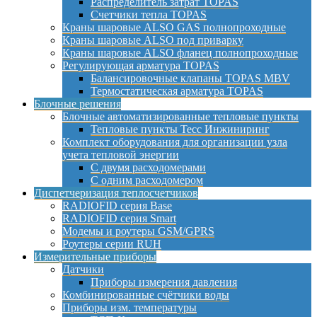
Распределитель затрат TOPAS
Счетчики тепла TOPAS
Краны шаровые ALSO GAS полнопроходные
Краны шаровые ALSO под приварку
Краны шаровые ALSO фланец полнопроходные
Регулирующая арматура TOPAS
Балансировочные клапаны TOPAS MBV
Термостатическая арматура TOPAS
Блочные решения
Блочные автоматизированные тепловые пункты
Тепловые пункты Тесс Инжиниринг
Комплект оборудования для организации узла
учета тепловой энергии
С двумя расходомерами
С одним расходомером
Диспетчеризация теплосчетчиков
RADIOFID серия Base
RADIOFID серия Smart
Модемы и роутеры GSM/GPRS
Роутеры серии RUH
Измерительные приборы
Датчики
Приборы измерения давления
Комбинированные счётчики воды
Приборы изм. температуры