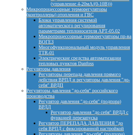
(управление 4-20мА/(0-10В)))
Микропроцессорные терморегуляторы
(контроллеры) отопления и ГВС
Блоки управления системой
автоматического регулирования
параметрами теплоносителя АРТ-05.02
Микропроцессорные терморегуляторы пр-ва
ВОГЕЗ
Многофункциональный модуль управления
TTR-01
Электрические средства автоматизации
тепловых пунктов Danfoss
Регуляторы давления
Регуляторы перепада давления прямого
действия ВРПД и регуляторы давления "до-
себя" ВРДП
Регуляторы давления "до-себя" российского
производства
Регулятор давления "до-себя" (подпора)
ВРДД
Регулятор давления "до себя" ВРДД с
функцией перезапуска
Регулятор ПЕРЕПАДА ДАВЛЕНИЯ "до
себя ВРПД с фиксированной настройкой
Регуляторы давления "до-себя" (подпора)