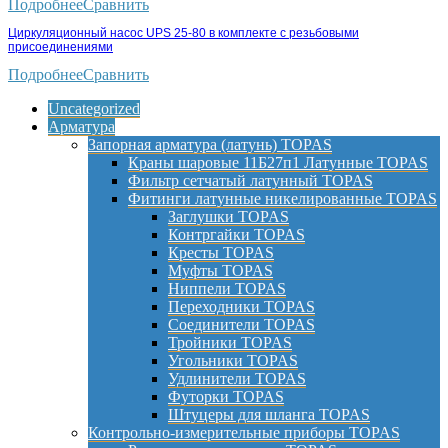
Подробнее
Сравнить
Циркуляционный насос UPS 25-80 в комплекте с резьбовыми
присоединениями
Подробнее
Сравнить
Uncategorized
Арматура
Запорная арматура (латунь) TOPAS
Краны шаровые 11Б27п1 Латунные TOPAS
Фильтр сетчатый латунный TOPAS
Фитинги латунные никелированные TOPAS
Заглушки TOPAS
Контргайки TOPAS
Кресты TOPAS
Муфты TOPAS
Ниппели TOPAS
Переходники TOPAS
Соединители TOPAS
Тройники TOPAS
Угольники TOPAS
Удлинители TOPAS
Футорки TOPAS
Штуцеры для шланга TOPAS
Контрольно-измерительные приборы TOPAS