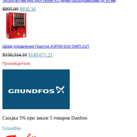
Теплосчетчик МАГИКА серии А с двумя расходомерами Ду 50 мм
$
895.09
$
850.34
Шкаф управления Грантор АЭП40-016-54КП-21П
$
150,314.10
$
149,671.21
Производители
Скидка 5% при заказе 5 товаров Danfoss
Grundfos