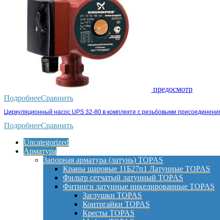
предосмотр
Подробнее
Сравнить
Циркуляционный насос UPS 32-80 в комплекте с резьбовыми присоединени
Подробнее
Сравнить
Uncategorized
Арматура
Запорная арматура (латунь) TOPAS
Краны шаровые 11Б27п1 Латунные TOPAS
Фильтр сетчатый латунный TOPAS
Фитинги латунные никелированные TOPAS
Заглушки TOPAS
Контргайки TOPAS
Кресты TOPAS