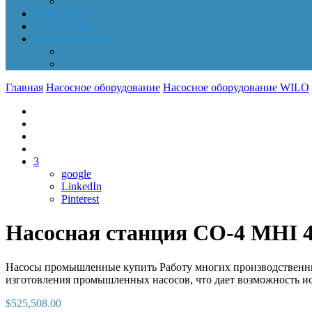
Обработка персональных данных
НОВОСТИ
КОНТАКТЫ
Личный кабинет
Корзина
Заказы
Главная
Насосное оборудование
Насосное оборудование WILO
3
google
LinkedIn
Pinterest
Насосная станция CO-4 MHI 
Насосы промышленные купить Работу многих производственных
изготовления промышленных насосов, что дает возможность ис
$
525,508.00