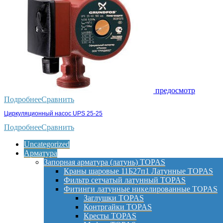
предосмотр
Подробнее
Сравнить
Циркуляционный насос UPS 25-25
Подробнее
Сравнить
Uncategorized
Арматура
Запорная арматура (латунь) TOPAS
Краны шаровые 11Б27п1 Латунные TOPAS
Фильтр сетчатый латунный TOPAS
Фитинги латунные никелированные TOPAS
Заглушки TOPAS
Контргайки TOPAS
Кресты TOPAS