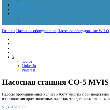
Обработка персональных данных
НОВОСТИ
КОНТАКТЫ
Личный кабинет
Корзина
Заказы
Главная
Насосное оборудование
Насосное оборудование WILO
3
google
LinkedIn
Pinterest
Насосная станция CO-5 MVIS
Насосы промышленные купить Работу многих производственных
изготовления промышленных насосов, что дает возможность ис
$
1,318,510.00