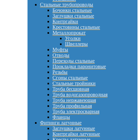
Стальные трубопроводы
Бочонки стальные
Заглушки стальные
Контргайки
Крестовины стальные
Металлопрокат
Уголки
Швеллеры
Муфты
Отводы
Переходы стальные
Прокладки паронитовые
Резьбы
Сгоны стальные
Стальные тройники
Труба бесшовная
Труба водогазопроводная
Труба нержавеющая
Труба профильная
Труба электросварная
Фланцы
Фитинги латунные
Заглушки латунные
Контргайки латунные
Кресты латунные