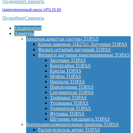
Подробнее
Сравнить
Циркуляционный насос UPS 25-50
Подробнее
Сравнить
Uncategorized
Арматура
Запорная арматура (латунь) TOPAS
Краны шаровые 11Б27п1 Латунные TOPAS
Фильтр сетчатый латунный TOPAS
Фитинги латунные никелированные TOPAS
Заглушки TOPAS
Контргайки TOPAS
Кресты TOPAS
Муфты TOPAS
Ниппели TOPAS
Переходники TOPAS
Соединители TOPAS
Тройники TOPAS
Угольники TOPAS
Удлинители TOPAS
Футорки TOPAS
Штуцеры для шланга TOPAS
Контрольно-измерительные приборы TOPAS
Распределитель затрат TOPAS