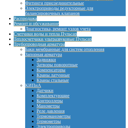
Фитинги присоединительные
Электроприводы редукторные для
балансировочных клапанов
Распродажа
Ремонт и обсуживание
Диагностика, ремонт узлов учета
Счетчики воды и тепла Пульсар
Теплосчетчики ультразвуковые Пульсар
Трубопроводная арматура
Баки мембранные для систем отопления
Запорная арматура
Задвижки
Затворы поворотные
Компенсаторы
Краны латунные
Краны стальные
КИПиА
Датчики
Комплектующие
Контроллеры
Манометры
Реле давления
Термоманометры
Термометры
Электроприводы