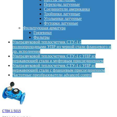
Переходы латунные
Соединители американка
Тройники латунные
Угольники латунные
Футорки латунные
Фильтрующая арматура
Грязевики
Фильтры
Ультразвуковой теплосчетчик СТУ-1 с
полнопроходными УПР из черной стали фланцевого и
др. исполнения
Ультразвуковой теплосчетчик СТУ-1 с УПР из
нержавеющей стали и муфтовым присоединением
Ультразвуковой теплосчетчик СТУ-1 с УПР из
нержавеющей стали с фланцевым присоединением
Частотные преобразователи advanced control
СТВК 1 5015