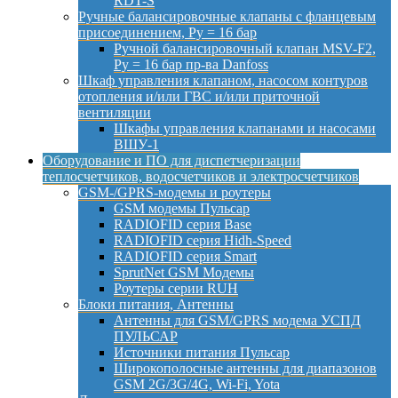
RDT-S
Ручные балансировочные клапаны с фланцевым
присоединением, Py = 16 бар
Ручной балансировочный клапан MSV-F2,
Py = 16 бар пр-ва Danfoss
Шкаф управления клапаном, насосом контуров
отопления и/или ГВС и/или приточной
вентиляции
Шкафы управления клапанами и насосами
ВШУ-1
Оборудование и ПО для диспетчеризации
теплосчетчиков, водосчетчиков и электросчетчиков
GSM-/GPRS-модемы и роутеры
GSM модемы Пульсар
RADIOFID серия Base
RADIOFID серия Hidh-Speed
RADIOFID серия Smart
SprutNet GSM Модемы
Роутеры серии RUH
Блоки питания, Антенны
Антенны для GSM/GPRS модема УСПД
ПУЛЬСАР
Источники питания Пульсар
Широкополосные антенны для диапазонов
GSM 2G/3G/4G, Wi-Fi, Yota