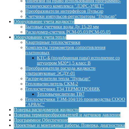
Лицензии на право использования программно-
технического комплекса "ЛЭРС-УЧЕТ"
Преобразователи интерфейсов Пульсар
Счетчики импульсов-регистраторы "Пульсар"
Оборудование учета жидкости
Бытовые счетчики воды Ду 15-20 мм
Расходомер-счетчик РСМ-05.03/РСМ-05.05
Оборудование учета тепла
Квартирные теплосчетчики
Комплекты термометров сопротивления
платиновых
КТС-Б (подобранная пара) исполнение со
штуцером М20*1,5 класс B
Преобразователи расхода жидкости
ультразвуковые ЭСДУ-01
Распределители тепла "Пульсар"
Тепловычислитель СКМ-2
Теплосчетчики Т34 ТЕРМОТРОНИК
Тепловычислители ТВ7
Теплосчетчики ТЭМ-104/116 производства СООО
"АРВАС"
Поверка расходомеров жидкости
Поверка термопреобразователей и датчиков давления
Программное Обеспечение
Проектные и монтажные работы. Поверка, диагностика