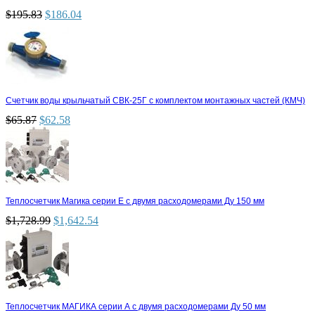
$
195.83
$
186.04
Счетчик воды крыльчатый СВК-25Г с комплектом монтажных частей (КМЧ)
$
65.87
$
62.58
Теплосчетчик Магика серии Е с двумя расходомерами Ду 150 мм
$
1,728.99
$
1,642.54
Теплосчетчик МАГИКА серии А с двумя расходомерами Ду 50 мм