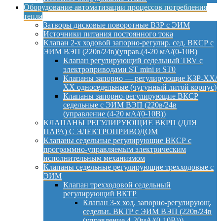
Оборудование автоматизации процессов потребления
тепла
Затворы дисковые поворотные ВЗР с ЭИМ
Источники питания постоянного тока
Клапан 2-х ходовой запорно-регулир. сед. ВКСР с
ЭИМ ВЭП (220в/24в)(управ.(4-20 мА/(0-10В)
Клапан регулирующий седельный TRV с
электроприводами ST mini и ST0
Клапаны запорно — регулирующие КЗР-ХХ/
ХХ односедельные (чугунный литой корпус)
Клапаны запорно-регулирующие ВКСР
седельные с ЭИМ ВЭП (220в/24в
(управление (4-20 мА/(0-10В))
КЛАПАНЫ РЕГУЛИРУЮЩИЕ ВКРП (ДЛЯ
ПАРА) С ЭЛЕКТРОПРИВОДОМ
Клапаны седельные регулирующие ВКСР с
программно-управляемым электрическим
исполнительным механизмом
Клапаны седельные регулирующие трехходовые с
ЭИМ
Клапан трехходовой седельный
регулирующий ВКТР
Клапан 3-х ход. запорно-регулирующ.
седельн. ВКТР с ЭИМ ВЭП (220в/24в
(управление 4-20мА/(0-10В)))