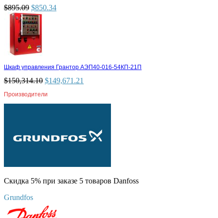
$
895.09
$
850.34
Шкаф управления Грантор АЭП40-016-54КП-21П
$
150,314.10
$
149,671.21
Производители
Скидка 5% при заказе 5 товаров Danfoss
Grundfos