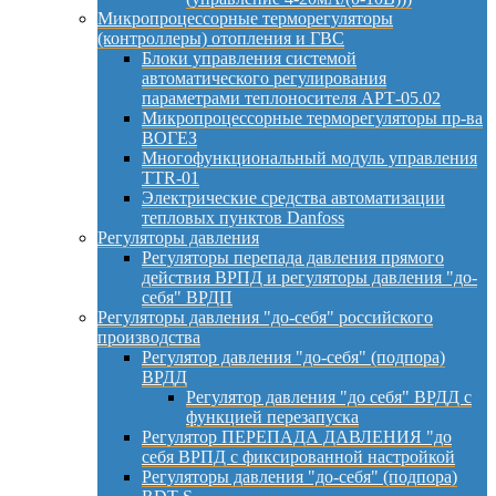
Микропроцессорные терморегуляторы
(контроллеры) отопления и ГВС
Блоки управления системой
автоматического регулирования
параметрами теплоносителя АРТ-05.02
Микропроцессорные терморегуляторы пр-ва
ВОГЕЗ
Многофункциональный модуль управления
TTR-01
Электрические средства автоматизации
тепловых пунктов Danfoss
Регуляторы давления
Регуляторы перепада давления прямого
действия ВРПД и регуляторы давления "до-
себя" ВРДП
Регуляторы давления "до-себя" российского
производства
Регулятор давления "до-себя" (подпора)
ВРДД
Регулятор давления "до себя" ВРДД с
функцией перезапуска
Регулятор ПЕРЕПАДА ДАВЛЕНИЯ "до
себя ВРПД с фиксированной настройкой
Регуляторы давления "до-себя" (подпора)