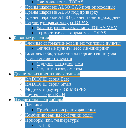
Счетчики тепла TOPAS
Краны шаровые ALSO GAS полнопроходные
Краны шаровые ALSO под приварку
Краны шаровые ALSO фланец полнопроходные
Регулирующая арматура TOPAS
Балансировочные клапаны TOPAS MBV
Термостатическая арматура TOPAS
Блочные решения
Блочные автоматизированные тепловые пункты
Тепловые пункты Тесс Инжиниринг
Комплект оборудования для организации узла
учета тепловой энергии
С двумя расходомерами
С одним расходомером
Диспетчеризация теплосчетчиков
RADIOFID серия Base
RADIOFID серия Smart
Модемы и роутеры GSM/GPRS
Роутеры серии RUH
Измерительные приборы
Датчики
Приборы измерения давления
Комбинированные счётчики воды
Приборы изм. температуры
ТСП-К