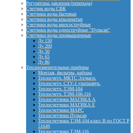
Регуляторы давления (перепада)
Счетчик воды СВК
Счетчики воды бытовые
Счетчики воды крыльчатые
Счетчики воды многоструйные
Счетчики воды одноструйные "Пульсар"
Счетчики воды промышленные
Ду 150
Ду 200
Ду 50
Ду 65
Ду 80
Теплоизмерительные приборы
Монтаж, фильтры, наборы
Теплосчетч. МКТС Эл/магн.
Теплосчетч. СТУ-1 ультразвук.
Теплосчетч. ТЭМ-104
Теплосчетч. ТЭМ-106-116
Теплосчетчики МАГИКА А
Теплосчетчики МАГИКА Е
Теплосчетчики МАРС
Теплосчетчики Пульсар
Теплосчетчики ТЭМ-104 класс B по ГОСТ Р
51649
Теплосчетчики ТЭМ-116