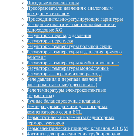
Погодные компенсаторы
Преобразователи давления с аналоговым
выходным сигналом
Присоединительно-регулирующие гарнитуры
Разборные пластинчатые теплообменники
одноходовые XG
Регуляторы перепада давления
Регуляторы перепуска
Регуляторы температуры большой серии
Регуляторы температуры и давления прямого
действия
Регуляторы температуры комбинированные
Регуляторы температуры моноблочные
Регуляторы – ограничители расхода
Реле давления и перепада давлений,
электроконтактные (прессостаты)
Реле температуры электроконтактные
(термостаты)
Ручные балансировочные клапаны
Температурные датчики для погодных
компенсаторов серии ECL
Термостатические элементы радиаторных
терморегуляторов
Термоэлектрические приводы клапанов AB-QM
Фитинги для присоединения трубопроводов