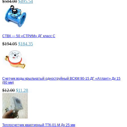
$
504.00
$
495.54
СТВХ — 50 «СТРИМ» ДГ класс С
$
194.05
$
184.35
Счетчик воды крыльчатый одноструйный ВСКМ 90-15 ДГ «Атлант» Ду 15
(80 мм)
$
12.00
$
11.28
Теплосчетчик квартирный ТТК-01-М Ду 25 мм