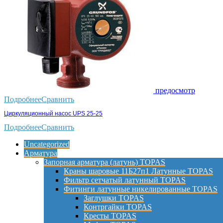
предосмотр
Подробнее
Сравнить
Циркуляционный насос UPS 25-25
Подробнее
Сравнить
Uncategorized
Арматура
Запорная арматура (латунь) TOPAS
Краны шаровые 11Б27п1 Латунные TOPAS
Фильтр сетчатый латунный TOPAS
Фитинги латунные никелированные TOPAS
Заглушки TOPAS
Контргайки TOPAS
Кресты TOPAS