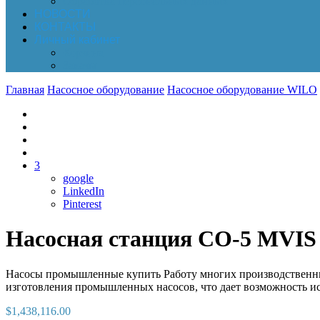
Обработка персональных данных
НОВОСТИ
КОНТАКТЫ
Личный кабинет
Корзина
Заказы
Главная
Насосное оборудование
Насосное оборудование WILO
3
google
LinkedIn
Pinterest
Насосная станция CO-5 MVIS
Насосы промышленные купить Работу многих производственных
изготовления промышленных насосов, что дает возможность ис
$
1,438,116.00