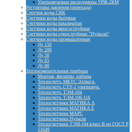
Ультразвуковые расходомеры УРЖ-2КМ
Регуляторы давления (перепада)
Счетчик воды СВК
Счетчики воды бытовые
Счетчики воды крыльчатые
Счетчики воды многоструйные
Счетчики воды одноструйные "Пульсар"
Счетчики воды промышленные
Ду 150
Ду 200
Ду 50
Ду 65
Ду 80
Теплоизмерительные приборы
Монтаж, фильтры, наборы
Теплосчетч. МКТС Эл/магн.
Теплосчетч. СТУ-1 ультразвук.
Теплосчетч. ТЭМ-104
Теплосчетч. ТЭМ-106-116
Теплосчетчики МАГИКА А
Теплосчетчики МАГИКА Е
Теплосчетчики МАРС
Теплосчетчики Пульсар
Теплосчетчики ТЭМ-104 класс B по ГОСТ Р
51649