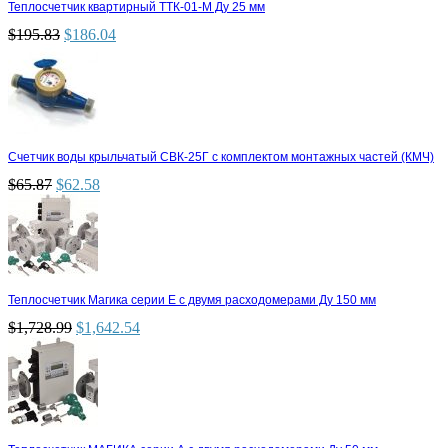
Теплосчетчик квартирный ТТК-01-М Ду 25 мм
$
195.83
$
186.04
Счетчик воды крыльчатый СВК-25Г с комплектом монтажных частей (КМЧ)
$
65.87
$
62.58
Теплосчетчик Магика серии Е с двумя расходомерами Ду 150 мм
$
1,728.99
$
1,642.54