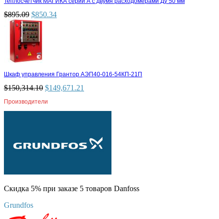
Теплосчетчик МАГИКА серии А с двумя расходомерами Ду 50 мм
$
895.09
$
850.34
Шкаф управления Грантор АЭП40-016-54КП-21П
$
150,314.10
$
149,671.21
Производители
Скидка 5% при заказе 5 товаров Danfoss
Grundfos