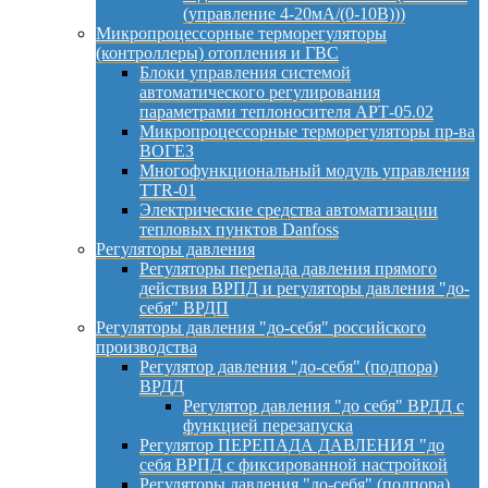
(управление 4-20мА/(0-10В)))
Микропроцессорные терморегуляторы
(контроллеры) отопления и ГВС
Блоки управления системой
автоматического регулирования
параметрами теплоносителя АРТ-05.02
Микропроцессорные терморегуляторы пр-ва
ВОГЕЗ
Многофункциональный модуль управления
TTR-01
Электрические средства автоматизации
тепловых пунктов Danfoss
Регуляторы давления
Регуляторы перепада давления прямого
действия ВРПД и регуляторы давления "до-
себя" ВРДП
Регуляторы давления "до-себя" российского
производства
Регулятор давления "до-себя" (подпора)
ВРДД
Регулятор давления "до себя" ВРДД с
функцией перезапуска
Регулятор ПЕРЕПАДА ДАВЛЕНИЯ "до
себя ВРПД с фиксированной настройкой
Регуляторы давления "до-себя" (подпора)