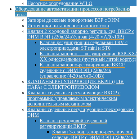
Насосное оборудование WILO
Оборудование автоматизации процессов потребления
тепла
Затворы дисковые поворотные ВЗР с ЭИМ
Источники питания постоянного тока
Клапан 2-х ходовой запорно-регулир. сед. ВКСР с
ЭИМ ВЭП (220в/24в)(управ.(4-20 мА/(0-10В)
Клапан регулирующий седельный TRV с
электроприводами ST mini и ST0
Клапаны запорно — регулирующие КЗР-ХХ/
ХХ односедельные (чугунный литой корпус)
Клапаны запорно-регулирующие ВКСР
седельные с ЭИМ ВЭП (220в/24в
(управление (4-20 мА/(0-10В))
КЛАПАНЫ РЕГУЛИРУЮЩИЕ ВКРП (ДЛЯ
ПАРА) С ЭЛЕКТРОПРИВОДОМ
Клапаны седельные регулирующие ВКСР с
программно-управляемым электрическим
исполнительным механизмом
Клапаны седельные регулирующие трехходовые с
ЭИМ
Клапан трехходовой седельный
регулирующий ВКТР
Клапан 3-х ход. запорно-регулирующ.
седельн. ВКТР с ЭИМ ВЭП (220в/24в