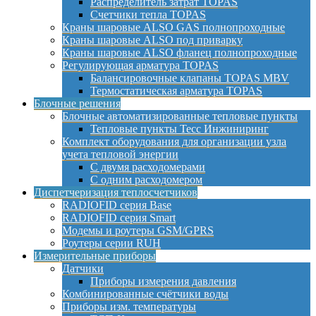
Распределитель затрат TOPAS
Счетчики тепла TOPAS
Краны шаровые ALSO GAS полнопроходные
Краны шаровые ALSO под приварку
Краны шаровые ALSO фланец полнопроходные
Регулирующая арматура TOPAS
Балансировочные клапаны TOPAS MBV
Термостатическая арматура TOPAS
Блочные решения
Блочные автоматизированные тепловые пункты
Тепловые пункты Тесс Инжиниринг
Комплект оборудования для организации узла
учета тепловой энергии
С двумя расходомерами
С одним расходомером
Диспетчеризация теплосчетчиков
RADIOFID серия Base
RADIOFID серия Smart
Модемы и роутеры GSM/GPRS
Роутеры серии RUH
Измерительные приборы
Датчики
Приборы измерения давления
Комбинированные счётчики воды
Приборы изм. температуры