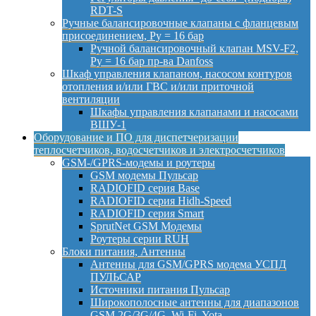
RDT-S
Ручные балансировочные клапаны с фланцевым
присоединением, Py = 16 бар
Ручной балансировочный клапан MSV-F2,
Py = 16 бар пр-ва Danfoss
Шкаф управления клапаном, насосом контуров
отопления и/или ГВС и/или приточной
вентиляции
Шкафы управления клапанами и насосами
ВШУ-1
Оборудование и ПО для диспетчеризации
теплосчетчиков, водосчетчиков и электросчетчиков
GSM-/GPRS-модемы и роутеры
GSM модемы Пульсар
RADIOFID серия Base
RADIOFID серия Hidh-Speed
RADIOFID серия Smart
SprutNet GSM Модемы
Роутеры серии RUH
Блоки питания, Антенны
Антенны для GSM/GPRS модема УСПД
ПУЛЬСАР
Источники питания Пульсар
Широкополосные антенны для диапазонов
GSM 2G/3G/4G, Wi-Fi, Yota