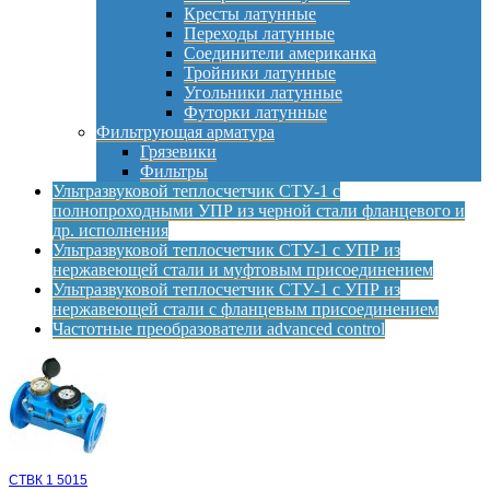
Кресты латунные
Переходы латунные
Соединители американка
Тройники латунные
Угольники латунные
Футорки латунные
Фильтрующая арматура
Грязевики
Фильтры
Ультразвуковой теплосчетчик СТУ-1 с
полнопроходными УПР из черной стали фланцевого и
др. исполнения
Ультразвуковой теплосчетчик СТУ-1 с УПР из
нержавеющей стали и муфтовым присоединением
Ультразвуковой теплосчетчик СТУ-1 с УПР из
нержавеющей стали с фланцевым присоединением
Частотные преобразователи advanced control
СТВК 1 5015