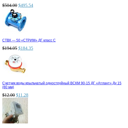
$
504.00
$
495.54
СТВХ — 50 «СТРИМ» ДГ класс С
$
194.05
$
184.35
Счетчик воды крыльчатый одноструйный ВСКМ 90-15 ДГ «Атлант» Ду 15
(80 мм)
$
12.00
$
11.28