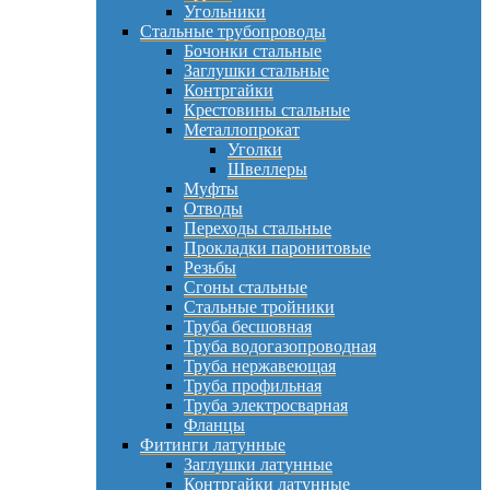
Угольники
Стальные трубопроводы
Бочонки стальные
Заглушки стальные
Контргайки
Крестовины стальные
Металлопрокат
Уголки
Швеллеры
Муфты
Отводы
Переходы стальные
Прокладки паронитовые
Резьбы
Сгоны стальные
Стальные тройники
Труба бесшовная
Труба водогазопроводная
Труба нержавеющая
Труба профильная
Труба электросварная
Фланцы
Фитинги латунные
Заглушки латунные
Контргайки латунные