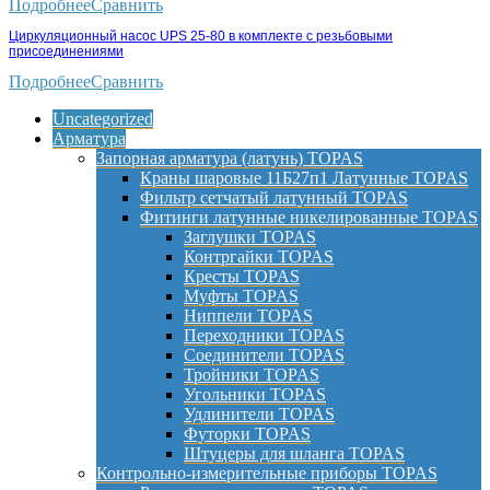
Подробнее
Сравнить
Циркуляционный насос UPS 25-80 в комплекте с резьбовыми
присоединениями
Подробнее
Сравнить
Uncategorized
Арматура
Запорная арматура (латунь) TOPAS
Краны шаровые 11Б27п1 Латунные TOPAS
Фильтр сетчатый латунный TOPAS
Фитинги латунные никелированные TOPAS
Заглушки TOPAS
Контргайки TOPAS
Кресты TOPAS
Муфты TOPAS
Ниппели TOPAS
Переходники TOPAS
Соединители TOPAS
Тройники TOPAS
Угольники TOPAS
Удлинители TOPAS
Футорки TOPAS
Штуцеры для шланга TOPAS
Контрольно-измерительные приборы TOPAS