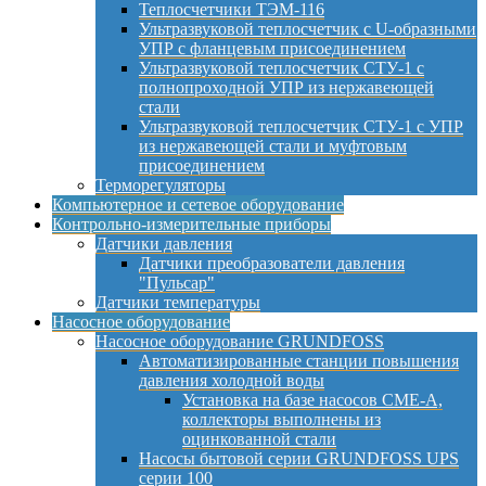
Теплосчетчики ТЭМ-116
Ультразвуковой теплосчетчик с U-образными
УПР с фланцевым присоединением
Ультразвуковой теплосчетчик СТУ-1 с
полнопроходной УПР из нержавеющей
стали
Ультразвуковой теплосчетчик СТУ-1 с УПР
из нержавеющей стали и муфтовым
присоединением
Терморегуляторы
Компьютерное и сетевое оборудование
Контрольно-измерительные приборы
Датчики давления
Датчики преобразователи давления
"Пульсар"
Датчики температуры
Насосное оборудование
Насосное оборудование GRUNDFOSS
Автоматизированные станции повышения
давления холодной воды
Установка на базе насосов CME-A,
коллекторы выполнены из
оцинкованной стали
Насосы бытовой серии GRUNDFOSS UPS
серии 100