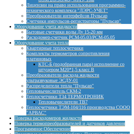
Лицензии на право использования программно-
технического комплекса "ЛЭРС-УЧЕТ"
Преобразователи интерфейсов Пульсар
Счетчики импульсов-регистраторы "Пульсар"
Оборудование учета жидкости
Бытовые счетчики воды Ду 15-20 мм
Расходомер-счетчик РСМ-05.03/РСМ-05.05
Оборудование учета тепла
Квартирные теплосчетчики
Комплекты термометров сопротивления
платиновых
КТС-Б (подобранная пара) исполнение со
штуцером М20*1,5 класс B
Преобразователи расхода жидкости
ультразвуковые ЭСДУ-01
Распределители тепла "Пульсар"
Тепловычислитель СКМ-2
Теплосчетчики Т34 ТЕРМОТРОНИК
Тепловычислители ТВ7
Теплосчетчики ТЭМ-104/116 производства СООО
"АРВАС"
Поверка расходомеров жидкости
Поверка термопреобразователей и датчиков давления
Программное Обеспечение