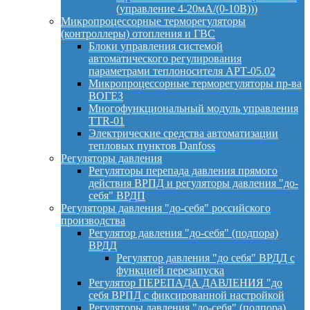
(управление 4-20мА/(0-10В)))
Микропроцессорные терморегуляторы
(контроллеры) отопления и ГВС
Блоки управления системой
автоматического регулирования
параметрами теплоносителя АРТ-05.02
Микропроцессорные терморегуляторы пр-ва
ВОГЕЗ
Многофункциональный модуль управления
TTR-01
Электрические средства автоматизации
тепловых пунктов Danfoss
Регуляторы давления
Регуляторы перепада давления прямого
действия ВРПД и регуляторы давления "до-
себя" ВРДП
Регуляторы давления "до-себя" российского
производства
Регулятор давления "до-себя" (подпора)
ВРДД
Регулятор давления "до себя" ВРДД с
функцией перезапуска
Регулятор ПЕРЕПАДА ДАВЛЕНИЯ "до
себя ВРПД с фиксированной настройкой
Регуляторы давления "до-себя" (подпора)