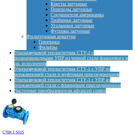
Кресты латунные
Переходы латунные
Соединители американка
Тройники латунные
Угольники латунные
Футорки латунные
Фильтрующая арматура
Грязевики
Фильтры
Ультразвуковой теплосчетчик СТУ-1 с
полнопроходными УПР из черной стали фланцевого и
др. исполнения
Ультразвуковой теплосчетчик СТУ-1 с УПР из
нержавеющей стали и муфтовым присоединением
Ультразвуковой теплосчетчик СТУ-1 с УПР из
нержавеющей стали с фланцевым присоединением
Частотные преобразователи advanced control
СТВК 1 5015