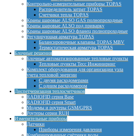
Контрольно-измерительные приборы TOPAS
Распределитель затрат TOPAS
Счетчики тепла TOPAS
Краны шаровые ALSO GAS полнопроходные
Краны шаровые ALSO под приварку
Краны шаровые ALSO фланец полнопроходные
Регулирующая арматура TOPAS
Балансировочные клапаны TOPAS MBV
Термостатическая арматура TOPAS
Блочные решения
Блочные автоматизированные тепловые пункты
Тепловые пункты Тесс Инжиниринг
Комплект оборудования для организации узла
учета тепловой энергии
С двумя расходомерами
С одним расходомером
Диспетчеризация теплосчетчиков
RADIOFID серия Base
RADIOFID серия Smart
Модемы и роутеры GSM/GPRS
Роутеры серии RUH
Измерительные приборы
Датчики
Приборы измерения давления
Комбинированные счётчики воды