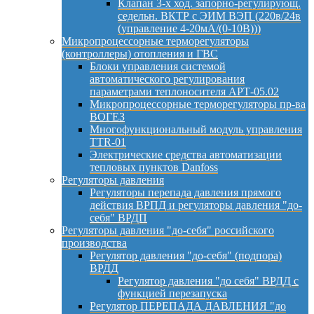
Клапан 3-х ход. запорно-регулирующ.
седельн. ВКТР с ЭИМ ВЭП (220в/24в
(управление 4-20мА/(0-10В)))
Микропроцессорные терморегуляторы
(контроллеры) отопления и ГВС
Блоки управления системой
автоматического регулирования
параметрами теплоносителя АРТ-05.02
Микропроцессорные терморегуляторы пр-ва
ВОГЕЗ
Многофункциональный модуль управления
TTR-01
Электрические средства автоматизации
тепловых пунктов Danfoss
Регуляторы давления
Регуляторы перепада давления прямого
действия ВРПД и регуляторы давления "до-
себя" ВРДП
Регуляторы давления "до-себя" российского
производства
Регулятор давления "до-себя" (подпора)
ВРДД
Регулятор давления "до себя" ВРДД с
функцией перезапуска
Регулятор ПЕРЕПАДА ДАВЛЕНИЯ "до