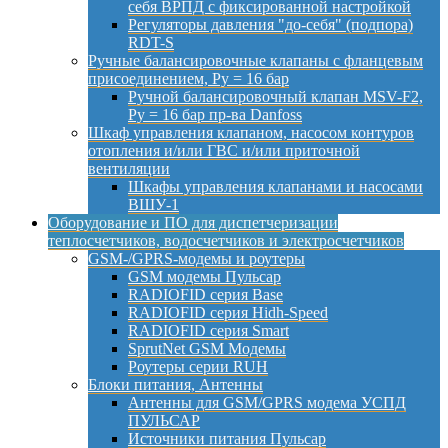
себя ВРПД с фиксированной настройкой
Регуляторы давления "до-себя" (подпора)
RDT-S
Ручные балансировочные клапаны с фланцевым
присоединением, Py = 16 бар
Ручной балансировочный клапан MSV-F2,
Py = 16 бар пр-ва Danfoss
Шкаф управления клапаном, насосом контуров
отопления и/или ГВС и/или приточной
вентиляции
Шкафы управления клапанами и насосами
ВШУ-1
Оборудование и ПО для диспетчеризации
теплосчетчиков, водосчетчиков и электросчетчиков
GSM-/GPRS-модемы и роутеры
GSM модемы Пульсар
RADIOFID серия Base
RADIOFID серия Hidh-Speed
RADIOFID серия Smart
SprutNet GSM Модемы
Роутеры серии RUH
Блоки питания, Антенны
Антенны для GSM/GPRS модема УСПД
ПУЛЬСАР
Источники питания Пульсар