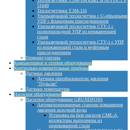
Теплосчетчики ТЭМ-104 класс B по ГОСТ Р
51649
Теплосчетчики ТЭМ-116
Ультразвуковой теплосчетчик с U-образными
УПР с фланцевым присоединением
Ультразвуковой теплосчетчик СТУ-1 с
полнопроходной УПР из нержавеющей
стали
Ультразвуковой теплосчетчик СТУ-1 с УПР
из нержавеющей стали и муфтовым
присоединением
Терморегуляторы
Компьютерное и сетевое оборудование
Контрольно-измерительные приборы
Датчики давления
Датчики преобразователи давления
"Пульсар"
Датчики температуры
Насосное оборудование
Насосное оборудование GRUNDFOSS
Автоматизированные станции повышения
давления холодной воды
Установка на базе насосов CME-A,
коллекторы выполнены из
оцинкованной стали