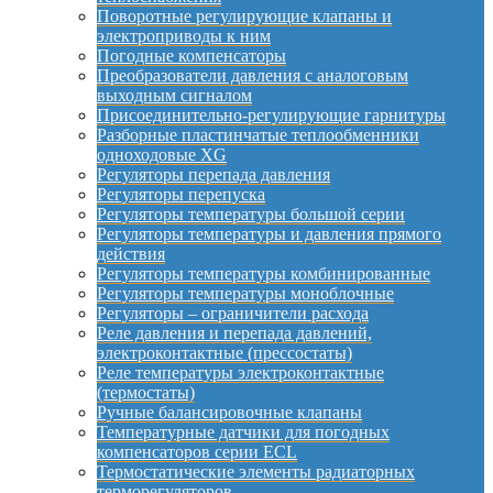
Поворотные регулирующие клапаны и
электроприводы к ним
Погодные компенсаторы
Преобразователи давления с аналоговым
выходным сигналом
Присоединительно-регулирующие гарнитуры
Разборные пластинчатые теплообменники
одноходовые XG
Регуляторы перепада давления
Регуляторы перепуска
Регуляторы температуры большой серии
Регуляторы температуры и давления прямого
действия
Регуляторы температуры комбинированные
Регуляторы температуры моноблочные
Регуляторы – ограничители расхода
Реле давления и перепада давлений,
электроконтактные (прессостаты)
Реле температуры электроконтактные
(термостаты)
Ручные балансировочные клапаны
Температурные датчики для погодных
компенсаторов серии ECL
Термостатические элементы радиаторных
терморегуляторов