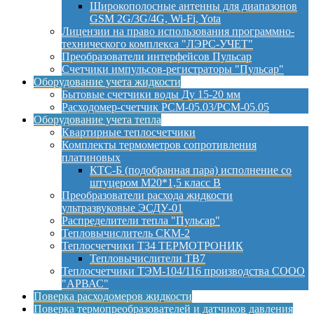
Широкополосные антенны для диапазонов
GSM 2G/3G/4G, Wi-Fi, Yota
Лицензии на право использования программно-
технического комплекса "ЛЭРС-УЧЕТ"
Преобразователи интерфейсов Пульсар
Счетчики импульсов-регистраторы "Пульсар"
Оборудование учета жидкости
Бытовые счетчики воды Ду 15-20 мм
Расходомер-счетчик РСМ-05.03/РСМ-05.05
Оборудование учета тепла
Квартирные теплосчетчики
Комплекты термометров сопротивления
платиновых
КТС-Б (подобранная пара) исполнение со
штуцером М20*1,5 класс B
Преобразователи расхода жидкости
ультразвуковые ЭСДУ-01
Распределители тепла "Пульсар"
Тепловычислитель СКМ-2
Теплосчетчики Т34 ТЕРМОТРОНИК
Тепловычислители ТВ7
Теплосчетчики ТЭМ-104/116 производства СООО
"АРВАС"
Поверка расходомеров жидкости
Поверка термопреобразователей и датчиков давления