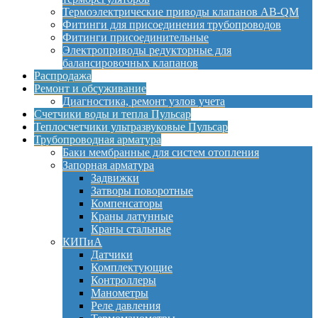
Термоэлектрические приводы клапанов AB-QM
Фитинги для присоединения трубопроводов
Фитинги присоединительные
Электроприводы редукторные для
балансировочных клапанов
Распродажа
Ремонт и обсуживание
Диагностика, ремонт узлов учета
Счетчики воды и тепла Пульсар
Теплосчетчики ультразвуковые Пульсар
Трубопроводная арматура
Баки мембранные для систем отопления
Запорная арматура
Задвижки
Затворы поворотные
Компенсаторы
Краны латунные
Краны стальные
КИПиА
Датчики
Комплектующие
Контроллеры
Манометры
Реле давления