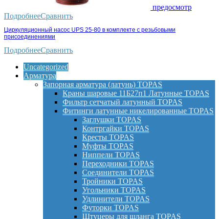
предосмотр
Подробнее
Сравнить
Циркуляционный насос UPS 25-80 в комплекте с резьбовыми
присоединениями
Подробнее
Сравнить
Uncategorized
Арматура
Запорная арматура (латунь) TOPAS
Краны шаровые 11Б27п1 Латунные TOPAS
Фильтр сетчатый латунный TOPAS
Фитинги латунные никелированные TOPAS
Заглушки TOPAS
Контргайки TOPAS
Кресты TOPAS
Муфты TOPAS
Ниппели TOPAS
Переходники TOPAS
Соединители TOPAS
Тройники TOPAS
Угольники TOPAS
Удлинители TOPAS
Футорки TOPAS
Штуцеры для шланга TOPAS