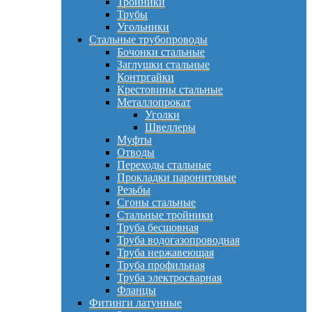
Тройники
Трубы
Угольники
Стальные трубопроводы
Бочонки стальные
Заглушки стальные
Контргайки
Крестовины стальные
Металлопрокат
Уголки
Швеллеры
Муфты
Отводы
Переходы стальные
Прокладки паронитовые
Резьбы
Сгоны стальные
Стальные тройники
Труба бесшовная
Труба водогазопроводная
Труба нержавеющая
Труба профильная
Труба электросварная
Фланцы
Фитинги латунные