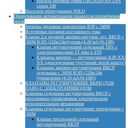
Насосы бытовой серии GRUNDFOSS UPS
серии 100
Насосное оборудование WILO
Оборудование автоматизации процессов потребления
тепла
Затворы дисковые поворотные ВЗР с ЭИМ
Источники питания постоянного тока
Клапан 2-х ходовой запорно-регулир. сед. ВКСР с
ЭИМ ВЭП (220в/24в)(управ.(4-20 мА/(0-10В)
Клапан регулирующий седельный TRV с
электроприводами ST mini и ST0
Клапаны запорно — регулирующие КЗР-ХХ/
ХХ односедельные (чугунный литой корпус)
Клапаны запорно-регулирующие ВКСР
седельные с ЭИМ ВЭП (220в/24в
(управление (4-20 мА/(0-10В))
КЛАПАНЫ РЕГУЛИРУЮЩИЕ ВКРП (ДЛЯ
ПАРА) С ЭЛЕКТРОПРИВОДОМ
Клапаны седельные регулирующие ВКСР с
программно-управляемым электрическим
исполнительным механизмом
Клапаны седельные регулирующие трехходовые с
ЭИМ
Клапан трехходовой седельный
регулирующий ВКТР