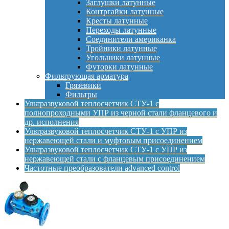
Заглушки латунные
Контргайки латунные
Кресты латунные
Переходы латунные
Соединители американка
Тройники латунные
Угольники латунные
Футорки латунные
Фильтрующая арматура
Грязевики
Фильтры
Ультразвуковой теплосчетчик СТУ-1 с
полнопроходными УПР из черной стали фланцевого и
др. исполнения
Ультразвуковой теплосчетчик СТУ-1 с УПР из
нержавеющей стали и муфтовым присоединением
Ультразвуковой теплосчетчик СТУ-1 с УПР из
нержавеющей стали с фланцевым присоединением
Частотные преобразователи advanced control