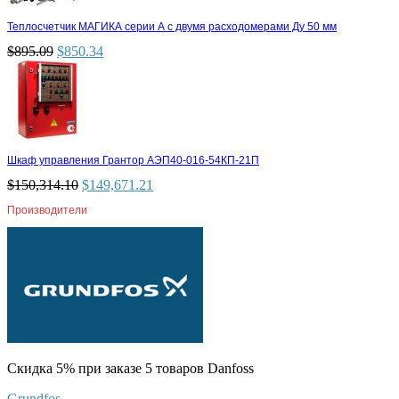
Теплосчетчик МАГИКА серии А с двумя расходомерами Ду 50 мм
$
895.09
$
850.34
Шкаф управления Грантор АЭП40-016-54КП-21П
$
150,314.10
$
149,671.21
Производители
Скидка 5% при заказе 5 товаров Danfoss
Grundfos