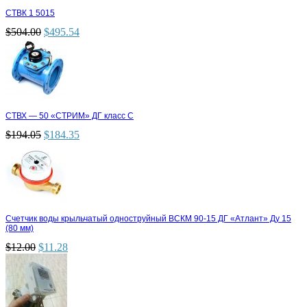
СТВК 1 5015
$
504.00
$
495.54
СТВХ — 50 «СТРИМ» ДГ класс С
$
194.05
$
184.35
Счетчик воды крыльчатый одноструйный ВСКМ 90-15 ДГ «Атлант» Ду 15
(80 мм)
$
12.00
$
11.28