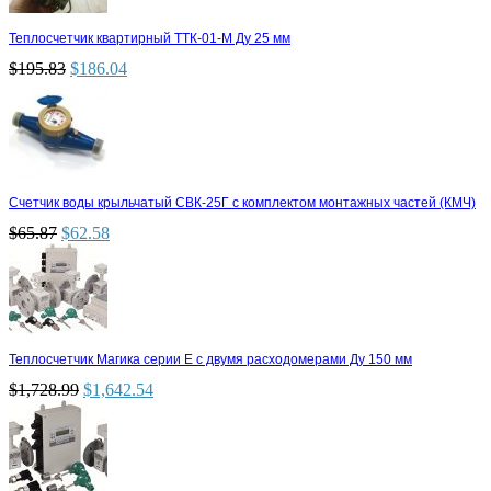
Теплосчетчик квартирный ТТК-01-М Ду 25 мм
$
195.83
$
186.04
Счетчик воды крыльчатый СВК-25Г с комплектом монтажных частей (КМЧ)
$
65.87
$
62.58
Теплосчетчик Магика серии Е с двумя расходомерами Ду 150 мм
$
1,728.99
$
1,642.54