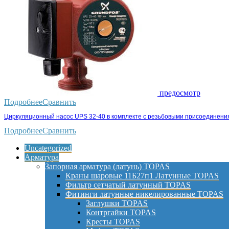
предосмотр
Подробнее
Сравнить
Циркуляционный насос UPS 32-40 в комплекте с резьбовыми присоединени
Подробнее
Сравнить
Uncategorized
Арматура
Запорная арматура (латунь) TOPAS
Краны шаровые 11Б27п1 Латунные TOPAS
Фильтр сетчатый латунный TOPAS
Фитинги латунные никелированные TOPAS
Заглушки TOPAS
Контргайки TOPAS
Кресты TOPAS