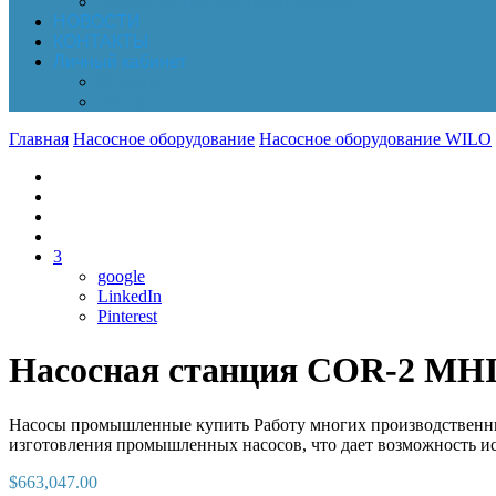
Обработка персональных данных
НОВОСТИ
КОНТАКТЫ
Личный кабинет
Корзина
Заказы
Главная
Насосное оборудование
Насосное оборудование WILO
3
google
LinkedIn
Pinterest
Насосная станция COR-2 MHI
Насосы промышленные купить Работу многих производственных
изготовления промышленных насосов, что дает возможность ис
$
663,047.00