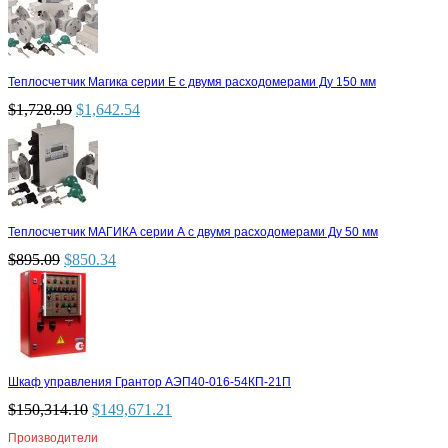
Теплосчетчик Магика серии Е с двумя расходомерами Ду 150 мм
$
1,728.99
$
1,642.54
Теплосчетчик МАГИКА серии А с двумя расходомерами Ду 50 мм
$
895.09
$
850.34
Шкаф управления Грантор АЭП40-016-54КП-21П
$
150,314.10
$
149,671.21
Производители