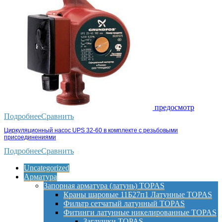
предосмотр
Подробнее
Сравнить
Циркуляционный насос UPS 32-60 в комплекте с резьбовыми
присоединениями
Подробнее
Сравнить
Uncategorized
Арматура
Запорная арматура (латунь) TOPAS
Краны шаровые 11Б27п1 Латунные TOPAS
Фильтр сетчатый латунный TOPAS
Фитинги латунные никелированные TOPAS
Заглушки TOPAS