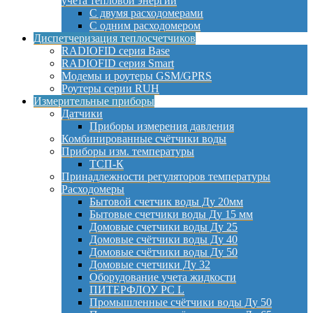
учета тепловой энергии
С двумя расходомерами
С одним расходомером
Диспетчеризация теплосчетчиков
RADIOFID серия Base
RADIOFID серия Smart
Модемы и роутеры GSM/GPRS
Роутеры серии RUH
Измерительные приборы
Датчики
Приборы измерения давления
Комбинированные счётчики воды
Приборы изм. температуры
ТСП-К
Принадлежности регуляторов температуры
Расходомеры
Бытовой счетчик воды Ду 20мм
Бытовые счетчики воды Ду 15 мм
Домовые счетчики воды Ду 25
Домовые счётчики воды Ду 40
Домовые счётчики воды Ду 50
Домовые счетчики Ду 32
Оборудование учета жидкости
ПИТЕРФЛОУ РС L
Промышленные счётчики воды Ду 50