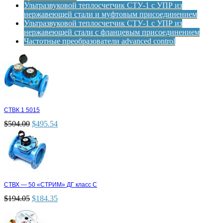
Ультразвуковой теплосчетчик СТУ-1 с УПР из
нержавеющей стали и муфтовым присоединением
Ультразвуковой теплосчетчик СТУ-1 с УПР из
нержавеющей стали с фланцевым присоединением
Частотные преобразователи advanced control
СТВК 1 5015
$
504.00
$
495.54
СТВХ — 50 «СТРИМ» ДГ класс С
$
194.05
$
184.35