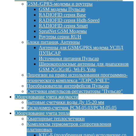
GSM-/GPRS-модемы и роутеры
GSM модемы Пульсар
RADIOFID серия Base
RADIOFID серия Hidh-Speed
RADIOFID серия Smart
SprutNet GSM Модемы
Роутеры серии RUH
Блоки питания, Антенны
Антенны для GSM/GPRS модема УСПД
ПУЛЬСАР
Источники питания Пульсар
Широкополосные антенны для диапазонов
GSM 2G/3G/4G, Wi-Fi, Yota
Лицензии на право использования программно-
технического комплекса "ЛЭРС-УЧЕТ"
Преобразователи интерфейсов Пульсар
Счетчики импульсов-регистраторы "Пульсар"
Оборудование учета жидкости
Бытовые счетчики воды Ду 15-20 мм
Расходомер-счетчик РСМ-05.03/РСМ-05.05
Оборудование учета тепла
Квартирные теплосчетчики
Комплекты термометров сопротивления
платиновых
КТС-Б (подобранная пара) исполнение со