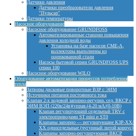
Датчики давления
Датчики преобразователи давления
"Пульсар"
Датчики температуры
Насосное оборудование
Насосное оборудование GRUNDFOSS
Автоматизированные станции повышения
давления холодной воды
Установка на базе насосов CME-A,
коллекторы выполнены из
оцинкованной стали
Насосы бытовой серии GRUNDFOSS UPS
серии 100
Насосное оборудование WILO
Оборудование автоматизации процессов потребления
тепла
Затворы дисковые поворотные ВЗР с ЭИМ
Источники питания постоянного тока
Клапан 2-х ходовой запорно-регулир. сед. ВКСР с
ЭИМ ВЭП (220в/24в)(управ.(4-20 мА/(0-10В)
Клапан регулирующий седельный TRV с
электроприводами ST mini и ST0
Клапаны запорно — регулирующие КЗР-ХХ/
ХХ односедельные (чугунный литой корпус)
Клапаны запорно-регулирующие ВКСР