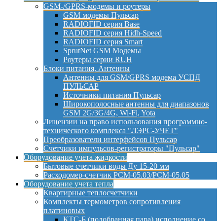
GSM-/GPRS-модемы и роутеры
GSM модемы Пульсар
RADIOFID серия Base
RADIOFID серия Hidh-Speed
RADIOFID серия Smart
SprutNet GSM Модемы
Роутеры серии RUH
Блоки питания, Антенны
Антенны для GSM/GPRS модема УСПД
ПУЛЬСАР
Источники питания Пульсар
Широкополосные антенны для диапазонов
GSM 2G/3G/4G, Wi-Fi, Yota
Лицензии на право использования программно-
технического комплекса "ЛЭРС-УЧЕТ"
Преобразователи интерфейсов Пульсар
Счетчики импульсов-регистраторы "Пульсар"
Оборудование учета жидкости
Бытовые счетчики воды Ду 15-20 мм
Расходомер-счетчик РСМ-05.03/РСМ-05.05
Оборудование учета тепла
Квартирные теплосчетчики
Комплекты термометров сопротивления
платиновых
КТС-Б (подобранная пара) исполнение со