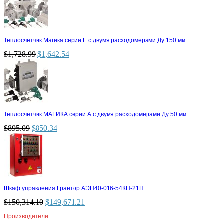
Теплосчетчик Магика серии Е с двумя расходомерами Ду 150 мм
$
1,728.99
$
1,642.54
Теплосчетчик МАГИКА серии А с двумя расходомерами Ду 50 мм
$
895.09
$
850.34
Шкаф управления Грантор АЭП40-016-54КП-21П
$
150,314.10
$
149,671.21
Производители