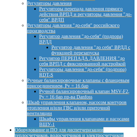
Регуляторы давления
Регуляторы перепада давления прямого
действия ВРПД и регуляторы давления "до-
себя" ВРДП
Регуляторы давления "до-себя" российского
производства
Регулятор давления "до-себя" (подпора)
ВРДД
Регулятор давления "до себя" ВРДД с
функцией перезапуска
Регулятор ПЕРЕПАДА ДАВЛЕНИЯ "до
себя ВРПД с фиксированной настройкой
Регуляторы давления "до-себя" (подпора)
RDT-S
Ручные балансировочные клапаны с фланцевым
присоединением, Py = 16 бар
Ручной балансировочный клапан MSV-F2,
Py = 16 бар пр-ва Danfoss
Шкаф управления клапаном, насосом контуров
отопления и/или ГВС и/или приточной
вентиляции
Шкафы управления клапанами и насосами
ВШУ-1
Оборудование и ПО для диспетчеризации
теплосчетчиков, водосчетчиков и электросчетчиков