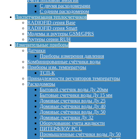
учета тепловой энергии
С двумя расходомерами
С одним расходомером
Диспетчеризация теплосчетчиков
RADIOFID серия Base
RADIOFID серия Smart
Модемы и роутеры GSM/GPRS
Роутеры серии RUH
Измерительные приборы
Датчики
Приборы измерения давления
Комбинированные счётчики воды
Приборы изм. температуры
ТСП-К
Принадлежности регуляторов температуры
Расходомеры
Бытовой счетчик воды Ду 20мм
Бытовые счетчики воды Ду 15 мм
Домовые счетчики воды Ду 25
Домовые счётчики воды Ду 40
Домовые счётчики воды Ду 50
Домовые счетчики Ду 32
Оборудование учета жидкости
ПИТЕРФЛОУ РС L
Промышленные счётчики воды Ду 50