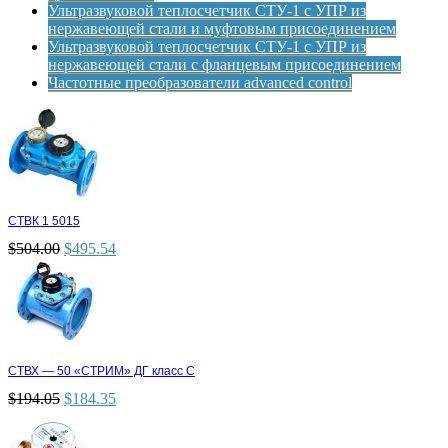
Ультразвуковой теплосчетчик СТУ-1 с УПР из
нержавеющей стали и муфтовым присоединением
Ультразвуковой теплосчетчик СТУ-1 с УПР из
нержавеющей стали с фланцевым присоединением
Частотные преобразователи advanced control
СТВК 1 5015
$
504.00
$
495.54
СТВХ — 50 «СТРИМ» ДГ класс С
$
194.05
$
184.35