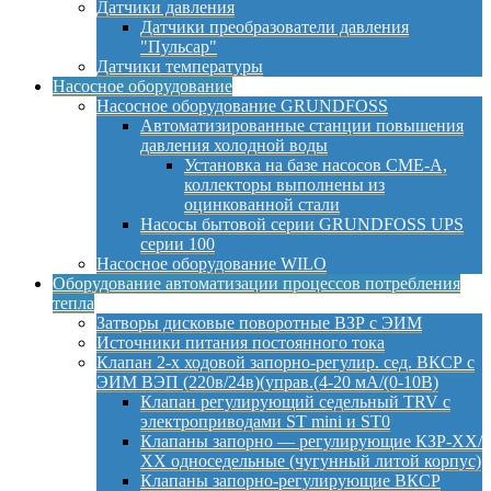
Датчики давления
Датчики преобразователи давления
"Пульсар"
Датчики температуры
Насосное оборудование
Насосное оборудование GRUNDFOSS
Автоматизированные станции повышения
давления холодной воды
Установка на базе насосов CME-A,
коллекторы выполнены из
оцинкованной стали
Насосы бытовой серии GRUNDFOSS UPS
серии 100
Насосное оборудование WILO
Оборудование автоматизации процессов потребления
тепла
Затворы дисковые поворотные ВЗР с ЭИМ
Источники питания постоянного тока
Клапан 2-х ходовой запорно-регулир. сед. ВКСР с
ЭИМ ВЭП (220в/24в)(управ.(4-20 мА/(0-10В)
Клапан регулирующий седельный TRV с
электроприводами ST mini и ST0
Клапаны запорно — регулирующие КЗР-ХХ/
ХХ односедельные (чугунный литой корпус)
Клапаны запорно-регулирующие ВКСР