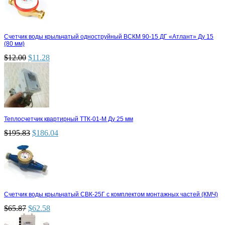
Счетчик воды крыльчатый одноструйный ВСКМ 90-15 ДГ «Атлант» Ду 15
(80 мм)
$
12.00
$
11.28
Теплосчетчик квартирный ТТК-01-М Ду 25 мм
$
195.83
$
186.04
Счетчик воды крыльчатый СВК-25Г с комплектом монтажных частей (КМЧ)
$
65.87
$
62.58