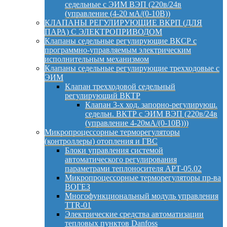
седельные с ЭИМ ВЭП (220в/24в
(управление (4-20 мА/(0-10В))
КЛАПАНЫ РЕГУЛИРУЮЩИЕ ВКРП (ДЛЯ
ПАРА) С ЭЛЕКТРОПРИВОДОМ
Клапаны седельные регулирующие ВКСР с
программно-управляемым электрическим
исполнительным механизмом
Клапаны седельные регулирующие трехходовые с
ЭИМ
Клапан трехходовой седельный
регулирующий ВКТР
Клапан 3-х ход. запорно-регулирующ.
седельн. ВКТР с ЭИМ ВЭП (220в/24в
(управление 4-20мА/(0-10В)))
Микропроцессорные терморегуляторы
(контроллеры) отопления и ГВС
Блоки управления системой
автоматического регулирования
параметрами теплоносителя АРТ-05.02
Микропроцессорные терморегуляторы пр-ва
ВОГЕЗ
Многофункциональный модуль управления
TTR-01
Электрические средства автоматизации
тепловых пунктов Danfoss