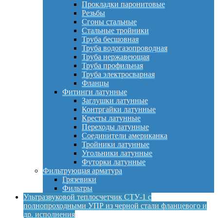
Прокладки паронитовые
Резьбы
Сгоны стальные
Стальные тройники
Труба бесшовная
Труба водогазопроводная
Труба нержавеющая
Труба профильная
Труба электросварная
Фланцы
Фитинги латунные
Заглушки латунные
Контргайки латунные
Кресты латунные
Переходы латунные
Соединители американка
Тройники латунные
Угольники латунные
Футорки латунные
Фильтрующая арматура
Грязевики
Фильтры
Ультразвуковой теплосчетчик СТУ-1 с
полнопроходными УПР из черной стали фланцевого и
др. исполнения