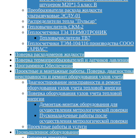
штуцером М20*1,5 класс B
Преобразователи расхода жидкости
ультразвуковые ЭСДУ-01
Распределители тепла "Пульсар"
Тепловычислитель СКМ-2
Теплосчетчики Т34 ТЕРМОТРОНИК
Тепловычислители ТВ7
Теплосчетчики ТЭМ-104/116 производства СООО
"АРВАС"
Поверка расходомеров жидкости
Поверка термопреобразователей и датчиков давления
Программное Обеспечение
Проектные и монтажные работы. Поверка, диагностика
неисправности и ремонт оборудования узлов учета
Диагностирование неисправности и ремонт
оборудования узлов учета тепловой энергии
Поверка оборудования узлов учета тепловой
энергии
Демонтаж-монтаж оборудования для
осуществления метрологической поверки
Пусконаладочные работы после
осуществления метрологической поверки
Проектные работы и услуги
Промышленное оборудование
Запорная арматура