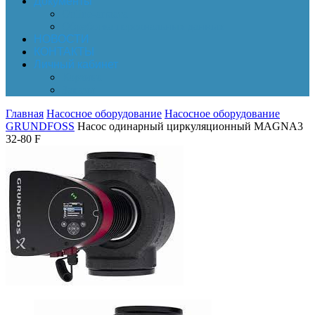
Документы
Online-оплата
Обработка персональных данных
НОВОСТИ
КОНТАКТЫ
Личный кабинет
Корзина
Заказы
Главная
Насосное оборудование
Насосное оборудование
GRUNDFOSS
Насос одинарный циркуляционный MAGNA3
32-80 F