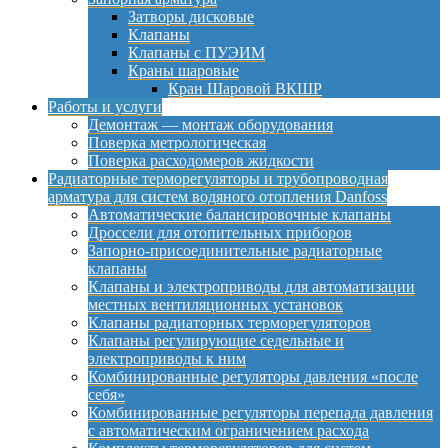
Затворы дисковые
Клапаны
Клапаны с ПУЭИМ
Краны шаровые
Кран Шаровой ВКШР
Работы и услуги
Демонтаж — монтаж оборудования
Поверка метрологическая
Поверка расходомеров жидкости
Радиаторные терморегуляторы и трубопроводная
арматура для систем водяного отопления Danfoss
Автоматические балансировочные клапаны
Дроссели для отопительных приборов
Запорно-присоединительные радиаторные
клапаны
Клапаны и электроприводы для автоматизации
местных вентиляционных установок
Клапаны радиаторных терморегуляторов
Клапаны регулирующие седельные и
электроприводы к ним
Комбинированные регуляторы давления «после
себя»
Комбинированные регуляторы перепада давления
с автоматическим ограничением расхода