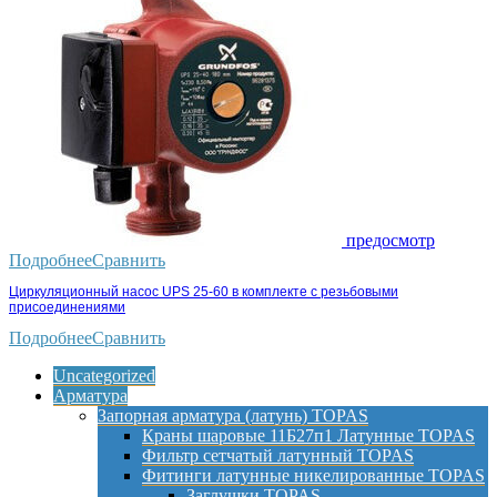
предосмотр
Подробнее
Сравнить
Циркуляционный насос UPS 25-60 в комплекте с резьбовыми
присоединениями
Подробнее
Сравнить
Uncategorized
Арматура
Запорная арматура (латунь) TOPAS
Краны шаровые 11Б27п1 Латунные TOPAS
Фильтр сетчатый латунный TOPAS
Фитинги латунные никелированные TOPAS
Заглушки TOPAS